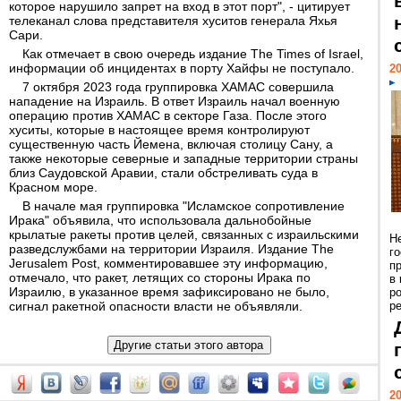
которое нарушило запрет на вход в этот порт", - цитирует
телеканал слова представителя хуситов генерала Яхья
Сари.
Как отмечает в свою очередь издание The Times of Israel,
информации об инцидентах в порту Хайфы не поступало.
20
7 октября 2023 года группировка ХАМАС совершила
нападение на Израиль. В ответ Израиль начал военную
операцию против ХАМАС в секторе Газа. После этого
хуситы, которые в настоящее время контролируют
существенную часть Йемена, включая столицу Сану, а
также некоторые северные и западные территории страны
близ Саудовской Аравии, стали обстреливать суда в
Красном море.
В начале мая группировка "Исламское сопротивление
Ирака" объявила, что использовала дальнобойные
крылатые ракеты против целей, связанных с израильскими
Н
разведслужбами на территории Израиля. Издание The
г
Jerusalem Post, комментировавшее эту информацию,
п
отмечало, что ракет, летящих со стороны Ирака по
в
Израилю, в указанное время зафиксировано не было,
р
сигнал ракетной опасности власти не объявляли.
ре
20