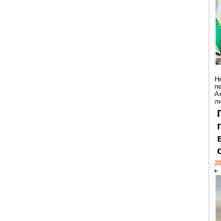
Н
п
А
ли
20