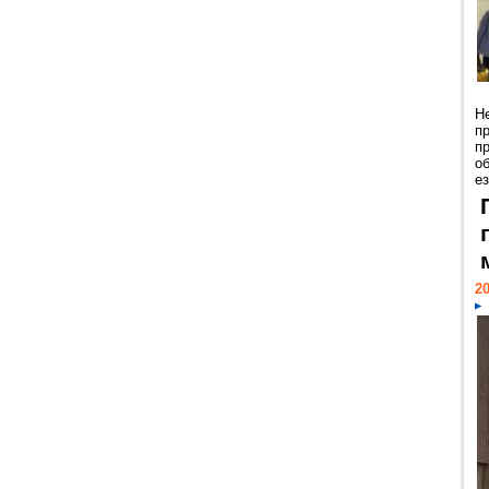
Н
п
п
о
ез
20