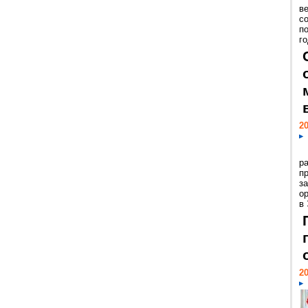
ве
с
п
го
20
р
пр
з
о
в
20