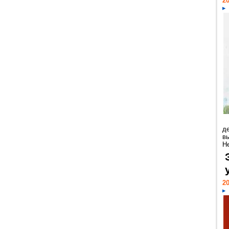
20
д
в
Н
20