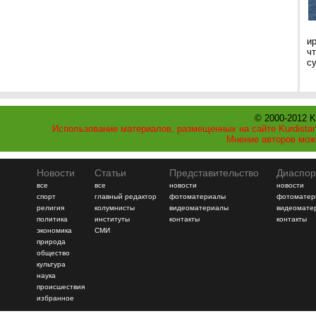
и
ч
с
© 2000-2012 K
Использование материалов, размещенных на сайте Kurdistan
Мнение авторов мож
Новости
Статьи
Представительство
Диаспор
все
все
новости
новости
спорт
главный редактор
фотоматериалы
фотоматер
религия
колумнисты
видеоматериалы
видеомате
политика
институты
контакты
контакты
экономика
СМИ
природа
общество
культура
наука
происшествия
избранное