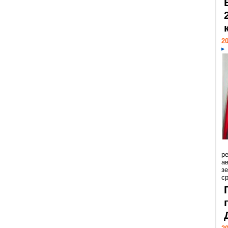
20
р
ав
з
с