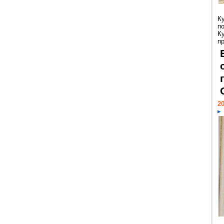
К
п
К
пр
20