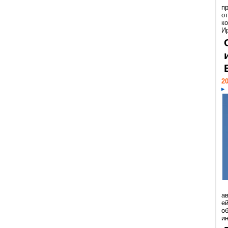
п
о
к
И
20
а
ей
о
и