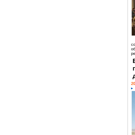
со
о
ре
20