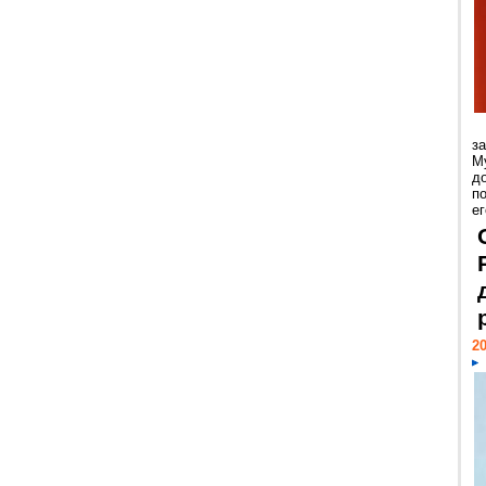
з
М
д
п
ег
20