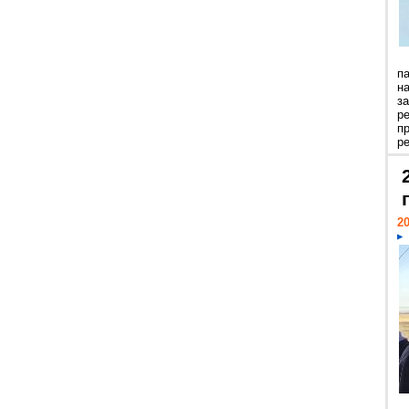
п
н
з
р
п
ре
20