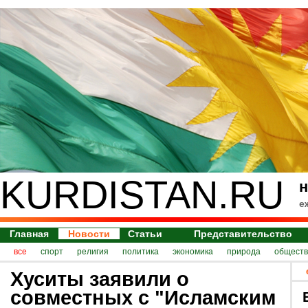
KURDISTAN.RU
н
е
Главная
Новости
Статьи
Представительство
все
спорт
религия
политика
экономика
природа
обществ
Хуситы заявили о
совместных с "Исламским