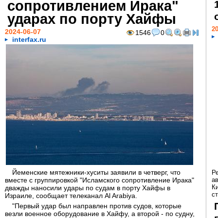
сопротивлением Ирака"
ударах по порту Хайфы
20
2024-06-07
1546
0
interfax.ru
Йеменские мятежники-хуситы заявили в четверг, что
Р
вместе с группировкой "Исламского сопротивление Ирака"
а
К
дважды наносили удары по судам в порту Хайфы в
ст
Израиле, сообщает телеканал Al Arabiya.
"Первый удар был направлен против судов, которые
везли военное оборудование в Хайфу, а второй - по судну,