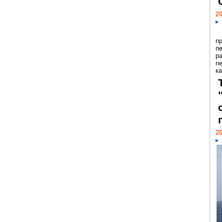
20
п
п
р
п
ка
20