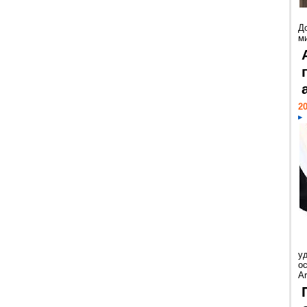
Д
м
20
у
ос
Ar