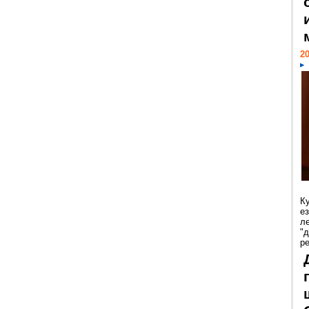
20
К
е
л
"
р