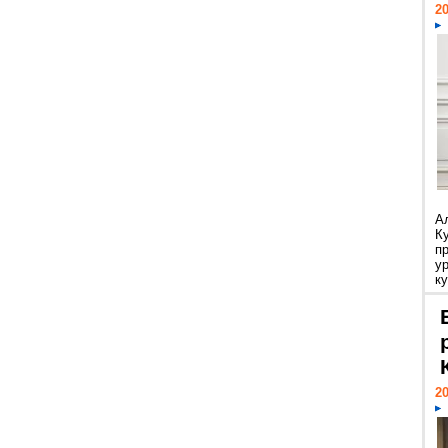
20
А
К
п
у
ку
20