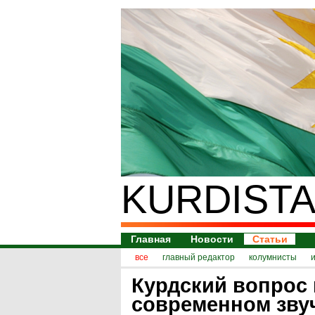
KURDISTA
Главная
Новости
Статьи
все
главный редактор
колумнисты
Курдский вопрос 
современном зву