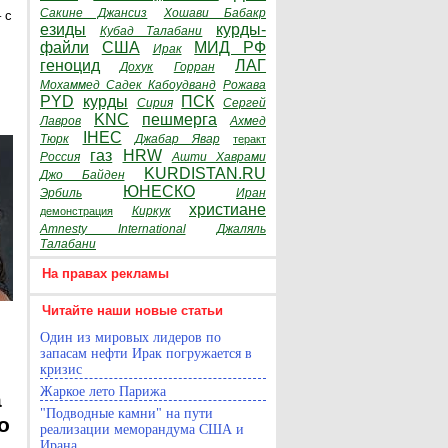
Сакине Джансиз
Хошави Бабакр
 с
езиды
курды-
Кубад Талабани
файли
США
МИД РФ
Ирак
геноцид
ЛАГ
Дохук
Горран
Мохаммед Садек Кабоудванд
Рожава
PYD
курды
ПСК
Сирия
Сергей
KNC
пешмерга
Лавров
Ахмед
IHEC
Тюрк
Джабар Явар
теракт
газ
HRW
Россия
Ашти Хаврами
KURDISTAN.RU
Джо Байден
ЮНЕСКО
Эрбиль
Иран
христиане
Киркук
демонстрация
Amnesty International
Джаляль
Талабани
На правах рекламы
Читайте наши новые статьи
Один из мировых лидеров по
запасам нефти Ирак погружается в
кризис
Жаркое лето Парижа
а
"Подводные камни" на пути
о
реализации меморандума США и
Ирана