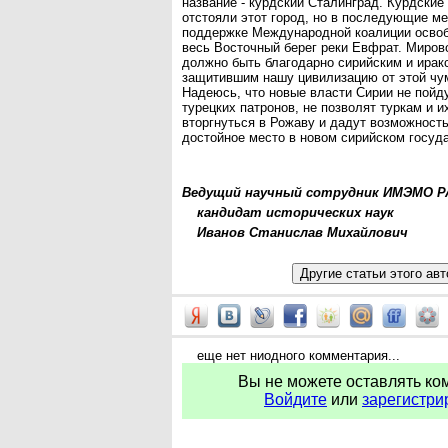
название - курдский Сталинград. Курдские
отстояли этот город, но в последующие м
поддержке Международной коалиции освоб
весь Восточный берег реки Евфрат. Миров
должно быть благодарно сирийским и ирак
защитившим нашу цивилизацию от этой чум
Надеюсь, что новые власти Сирии не пойду
турецких патронов, не позволят туркам и и
вторгнуться в Рожаву и дадут возможность
достойное место в новом сирийском госуд
Ведущий научный сотрудник ИМЭМО Р
кандидат исторических наук
Иванов Станислав Михайлович
еще нет ниодного комментария...
Вы не можете оставлять ко
Войдите
или
зарегистри