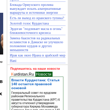
Блокада Ормузского пролива
вынуждает искать альтернативные
маршруты и источники энергии
Есть ли выход из иранского тупика?
Золотой голос Курдистана
Эрдоган "подливает масла в огонь"
ближневосточного кризиса
Замена баасистов на радикальных
исламистов в Дамаске не улучшило
положение курдов и других
меньшинств
Ирак как окно Ирана в арабский мир
Hani
ем
Подпишитесь на наши новости
K
urdistan.Ru
Новости
Власти Курдистана: Статья
в
140 остается правовой
основой
х
Генеральный совет по курдским
районам Регионального
правительства Курдистана (КРГ) 6
августа отклонил утверждение
губернатора Киркука Мохаммеда