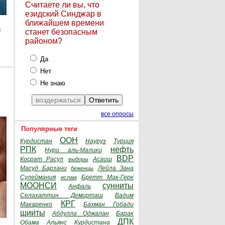
Считаете ли вы, что
езидский Синджар в
ближайшем времени
и
станет безопасным
районом?
Да
Нет
Не знаю
все опросы
Популярные теги
ООН
Курдистан
Науруз
Турция
РПК
нефть
Нури аль-Малики
BDP
Косрат Расул
Асаиш
выборы
Масуд Барзани
Лейла Зана
беженцы
Сулеймания
Бретт Мак-Герк
ислам
МООНСИ
сунниты
Анфаль
Селахаттин Демирташ
Вадим
КРГ
Макаренко
Бахман Гобади
шииты
Абдулла Оджалан
Барак
ДПК
Обама
Альянс Курдистана