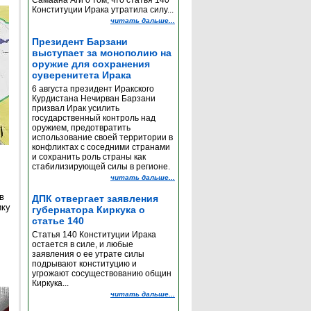
Самаана Аги о том, что статья 140
Конституции Ирака утратила силу...
читать дальше...
Президент Барзани
выступает за монополию на
оружие для сохранения
суверенитета Ирака
6 августа президент Иракского
Курдистана Нечирван Барзани
призвал Ирак усилить
государственный контроль над
оружием, предотвратить
использование своей территории в
конфликтах с соседними странами
и сохранить роль страны как
стабилизирующей силы в регионе.
читать дальше...
в
ДПК отвергает заявления
ику
губернатора Киркука о
статье 140
Статья 140 Конституции Ирака
остается в силе, и любые
заявления о ее утрате силы
подрывают конституцию и
угрожают сосуществованию общин
Киркука...
читать дальше...