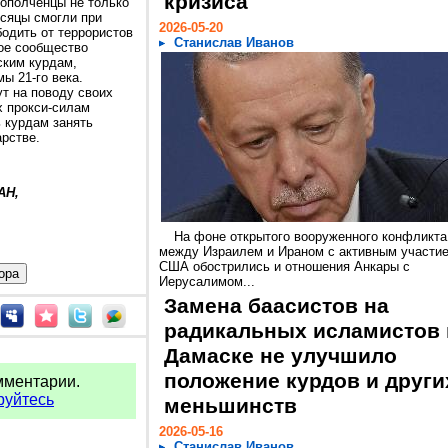
кризиса
 ополченцы не только
есяцы смогли при
2026-05-20
одить от террористов
Станислав Иванов
ое сообщество
ским курдам,
ы 21-го века.
т на поводу своих
х прокси-силам
 курдам занять
арстве.
АН,
На фоне открытого вооруженного конфликта
между Израилем и Ираном с активным участи
США обострились и отношения Анкары с
Иерусалимом...
Замена баасистов на
радикальных исламистов 
Дамаске не улучшило
положение курдов и други
мментарии.
руйтесь
меньшинств
2026-05-16
Станислав Иванов