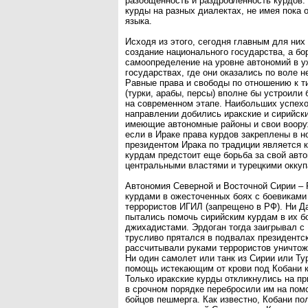
разобщенность и раздробленность курдов.
курды на разных диалектах, не имея пока 
языка.
Исходя из этого, сегодня главным для них
создание национального государства, а бо
самоопределение на уровне автономий в 
государствах, где они оказались по воле н
Равные права и свободы по отношению к 
(турки, арабы, персы) вполне бы устроили
на современном этапе. Наибольших успехо
направлении добились иракские и сирийск
имеющие автономные районы и свои воору
если в Ираке права курдов закреплены в н
президентом Ирака по традиции является к
курдам предстоит еще борьба за свой авт
центральными властями и турецким
Автономия Северной и Восточной Сирии –
курдами в ожесточенных боях с боевикам
террористов ИГИЛ (запрещено в РФ). Ни Да
пытались помочь сирийским курдам в их б
джихадистами. Эрдоган тогда заигрывал с
трусливо прятался в подвалах президентс
рассчитывали руками террористов уничтож
Ни один самолет или танк из Сирии или Ту
помощь истекающим от крови под Кобани 
Только иракские курды откликнулись на п
в срочном порядке перебросили им на пом
бойцов пешмерга. Как известно, Кобани по