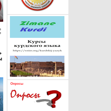
е
е
ь
ы
Опросы