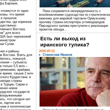
афа Барзани.
 откажутся от идеи
Пока сохраняется неопределенность с
аковы, что время
возобновлением судоходства по стратегическ
 в прошлое.
важному для мировой торговли Ормузскому
арства, где коренное
проливу страны-экспортеры углеводородов
ущественно
Персидского залива приступили к реализации
лижнего Востока.
проектов обхода...
м" для всего
 США был чернокожий
Есть ли выход из
-министром
иранского тупика?
иши Сунак.
2026-05-31
ния и районы
Станислав Иванов
м Востоке. Взять для
обились, пожалуй,
еления – субъекта
а только 5,5 млн –
уркменами, арабами,
е время, свыше 2 млн
кского Курдистана: в
-западе страны
 в Турции, Сирии и
венно новое
курдских государств
 вооруженными
ать, что сегодня нет
и, партии или
нная и политическая