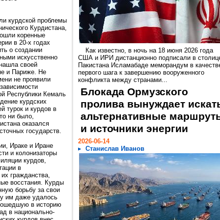
или курдской проблемы
нического Курдистана,
зошли коренные
рии в 20-х годах
ть о создании
Как известно, в ночь на 18 июня 2026 года
нными искусственно
США и ИРИ дистанционно подписали в столиц
 нашла своей
Пакистана Исламабаде меморандум в качеств
не и Париже. Не
первого шага к завершению вооруженного
мени не проявили
конфликта между странами...
езависимости
Блокада Ормузского
ой Республики Кемаль
ждение курдских
пролива вынуждает искат
й турок и курдов в
альтернативные маршрут
то ни было,
истана оказался
и источники энергии
сточных государств.
2026-06-14
ии, Ираке и Иране
Станислав Иванов
сти и колонизаторы
иляции курдов,
тации в
их гражданства,
ные восстания. Курды
ную борьбу за свои
ду им даже удалось
 вошедшую в историю
ад в национально-
нских курдов внес