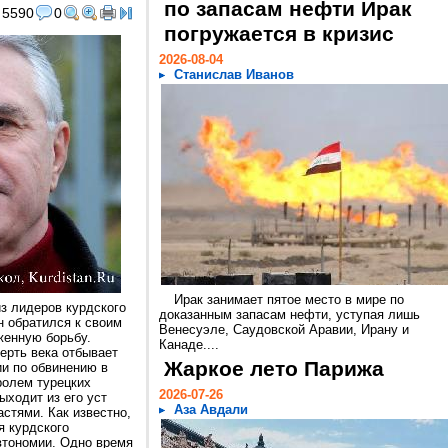
по запасам нефти Ирак
5590
0
погружается в кризис
2026-08-04
Станислав Иванов
Ирак занимает пятое место в мире по
из лидеров курдского
доказанным запасам нефти, уступая лишь
 обратился к своим
Венесуэле, Саудовской Аравии, Ирану и
женную борьбу.
Канаде....
верть века отбывает
Жаркое лето Парижа
и по обвинению в
ролем турецких
2026-07-26
ыходит из его уст
Аза Авдали
стями. Как известно,
я курдского
втономии. Одно время