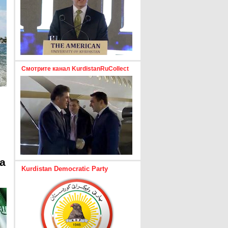
Смотрите канал KurdistanRuCollect
а
Kurdistan Democratic Party