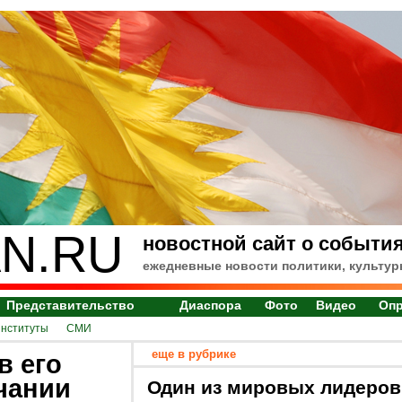
N.RU
новостной сайт о события
ежедневные новости политики, культур
Представительство
Диаспора
Фото
Видео
Оп
институты
СМИ
еще в рубрике
в его
чании
Один из мировых лидеров