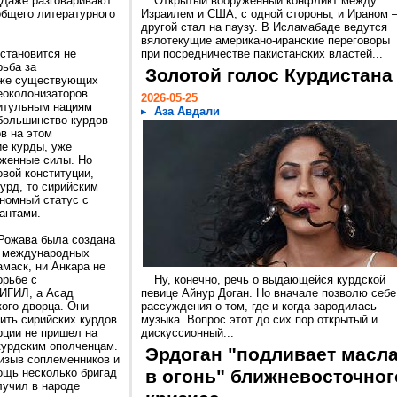
 Даже разговаривают
Открытый вооруженный конфликт между
общего литературного
Израилем и США, с одной стороны, и Ираном –
другой стал на паузу. В Исламабаде ведутся
вялотекущие американо-иранские переговоры
 становится не
при посредничестве пакистанских властей...
рьба за
Золотой голос Курдистана
уже существующих
еоколонизаторов.
2026-05-25
титульным нациям
Аза Авдали
 большинство курдов
в на этом
ие курды, уже
женные силы. Но
овой конституции,
урд, то сирийским
ономный статус с
и оккупантами.
 Рожава была создана
и международных
маск, ни Анкара не
орьбе с
Ну, конечно, речь о выдающейся курдской
 ИГИЛ, а Асад
певице Айнур Доган. Но вначале позволю себе
кого дворца. Они
рассуждения о том, где и когда зародилась
ить сирийских курдов.
музыка. Вопрос этот до сих пор открытый и
рции не пришел на
дискуссионный...
курдским ополченцам.
Эрдоган "подливает масл
ризыв соплеменников и
ощь несколько бригад
в огонь" ближневосточног
лучил в народе