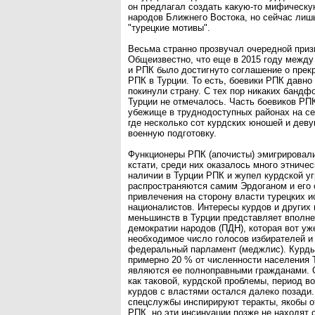
он предлагал создать какую-то мифическ
народов Ближнего Востока, но сейчас лиш
"турецкие мотивы".
Весьма странно прозвучал очередной при
Общеизвестно, что еще в 2015 году между
и РПК было достигнуто соглашение о прек
РПК в Турции. То есть, боевики РПК давно
покинули страну. С тех пор никаких банд
Турции не отмечалось. Часть боевиков РП
убежище в труднодоступных районах на се
где несколько сот курдских юношей и дев
военную подготовку.
Функционеры РПК (апочисты) эмигрировали
кстати, среди них оказалось много этниче
наличии в Турции РПК и жупел курдской у
распространяются самим Эрдоганом и его 
привлечения на сторону власти турецких и
националистов. Интересы курдов и других
меньшинств в Турции представляет вполне
демократии народов (ПДН), которая вот уж
необходимое число голосов избирателей и
федеральный парламент (меджлис). Курд
примерно 20 % от численности населения 
являются ее полноправными гражданами. С
как таковой, курдской проблемы, период в
курдов с властями остался далеко позади.
спецслужбы инспирируют теракты, якобы о
РПК, но эти инсинуации позже не находят 