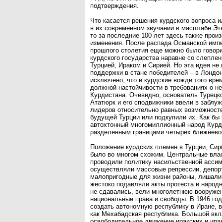
подтверждения.
Что касается решения курдского вопроса 
в их современном звучании в масштабе Эт
то за последние 100 лет здесь также прои
изменения. После распада Османской импе
прошлого столетия еще можно было говори
курдского государства наравне со слепле
Турцией, Ираком и Сирией. Но эта идея не
поддержки в стане победителей – в Лондо
исключено, что и курдские вожди того вре
должной настойчивости в требованиях о н
Курдистана. Очевидно, основатель Турецк
Ататюрк и его сподвижники ввели в заблу
лидеров относительно равных возможносте
будущей Турции или подкупили их. Как бы 
автохтонный многомиллионный народ Курд
разделенным границами четырех ближнево
Положение курдских племен в Турции, Сир
было во многом схожим. Центральные вла
проводили политику насильственной ассим
осуществляли массовые репрессии, депор
малопригодные для жизни районы, лишали 
жестоко подавляли акты протеста и народ
не сдавались, вели многолетнюю вооружен
национальные права и свободы. В 1946 го
создать автономную республику в Иране,
как Мехабадская республика. Большой вкл
освободительное движение иракских и ира