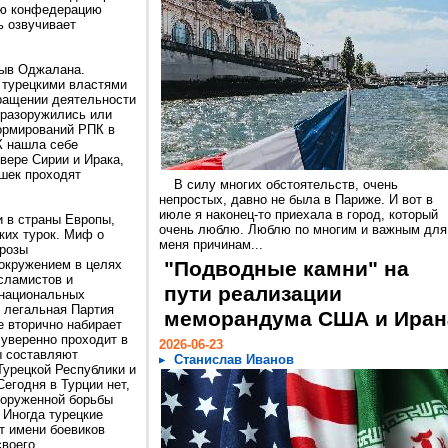
ую конфедерацию
ь озвучивает
зыв Оджалана.
 турецкими властями
ращении деятельности
 разоружились или
формирований РПК в
К нашла себе
вере Сирии и Ирака,
ушек проходят
В силу многих обстоятельств, очень
непростых, давно не была в Париже. И вот в
июле я наконец-то приехала в город, который
 в страны Европы,
очень люблю. Люблю по многим и важным для
ских турок. Миф о
меня причинам...
грозы
окружением в целях
"Подводные камни" на
сламистов и
пути реализации
 национальных
 легальная Партия
меморандума США и Иран
е вторично набирает
 уверенно проходит в
2026-06-23
ы составляют
Станислав Иванов
Турецкой Республики и
егодня в Турции нет,
ооруженной борьбы
 Иногда турецкие
т имени боевиков
своего