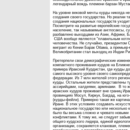
легендарный вождь племени барзан Муст
На уровне вековой мечты курды никогда не
создания своего государства. Но реалии т
создания национальных государств уходит
Посмотрите на развитые европейские госуд
население, так называемые англосаксы, с
разбавлено выходцами из Азии, Африки, Б
США вообще являются "плавильным котло
человечества. Не случайно, президентом
мигрант из Кении Барак Обама, а премьер
Великобритании стал выходец из Индии Р
Претерпели свои демографические измене
компактного проживания курдов на Ближне
примера Иракский Курдистан, где курды д
самого высокого уровня своего самоопред
федерации. Из 7 млн жителей этого регион
курды. Остальные жители представлены т
ассирийцами, халдеями, армянами. В то ж
иракских курдов проживает вне границ Ира
провинциях Мосул, Киркук, Багдад, на юго
(курды-фейли). Примерно такая же картина
Иране. В этих условиях создавать искусст
национальное государство или несколько 
было бы весьма сложно и чревато новыми
конфликтами. К тому же, не следует забыв
общего курдского лидера, единой идеологи
организации, сохраняется клановая, племе