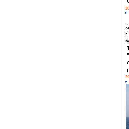
20
п
п
р
п
ка
20