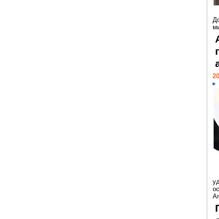
Д
м
20
у
ос
Ar