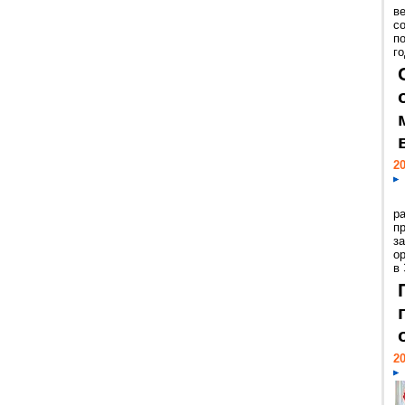
ве
с
п
го
20
р
пр
з
о
в
20