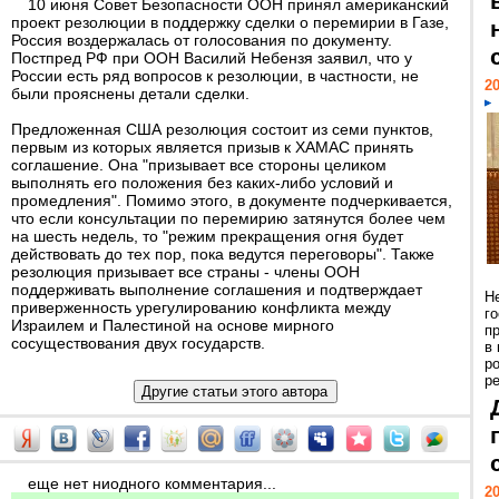
10 июня Совет Безопасности ООН принял американский
проект резолюции в поддержку сделки о перемирии в Газе,
Россия воздержалась от голосования по документу.
Постпред РФ при ООН Василий Небензя заявил, что у
России есть ряд вопросов к резолюции, в частности, не
20
были прояснены детали сделки.
Предложенная США резолюция состоит из семи пунктов,
первым из которых является призыв к ХАМАС принять
соглашение. Она "призывает все стороны целиком
выполнять его положения без каких-либо условий и
промедления". Помимо этого, в документе подчеркивается,
что если консультации по перемирию затянутся более чем
на шесть недель, то "режим прекращения огня будет
действовать до тех пор, пока ведутся переговоры". Также
резолюция призывает все страны - члены ООН
поддерживать выполнение соглашения и подтверждает
Н
приверженность урегулированию конфликта между
г
Израилем и Палестиной на основе мирного
п
сосуществования двух государств.
в
р
ре
еще нет ниодного комментария...
20