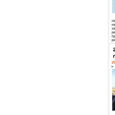
п
н
з
р
п
ре
20