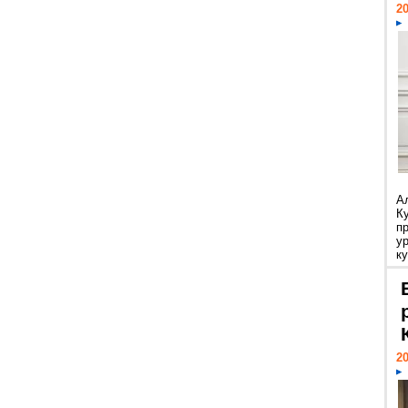
20
А
К
п
у
ку
20