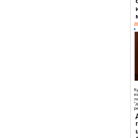
20
К
е
л
"
р