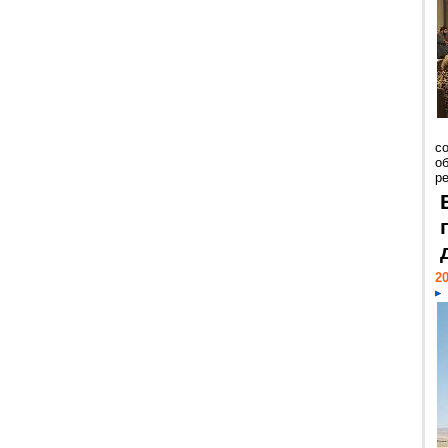
со
о
ре
20