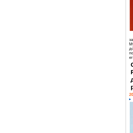
з
М
д
п
ег
20