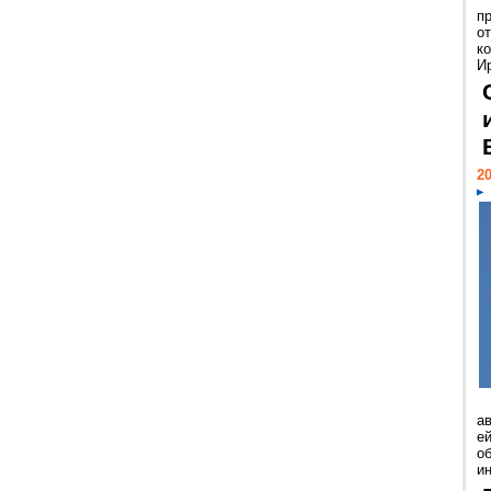
п
о
к
И
20
а
ей
о
и