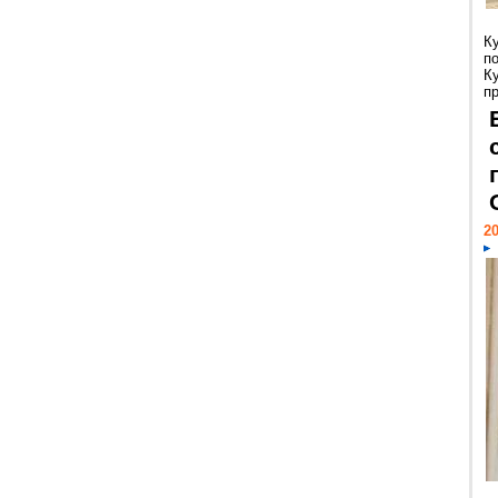
К
п
К
пр
20