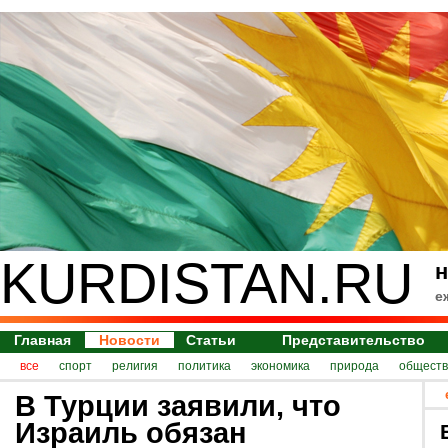
KURDISTAN.RU
н
е
Главная
Новости
Статьи
Представительство
все
спорт
религия
политика
экономика
природа
обществ
В Турции заявили, что
Израиль обязан