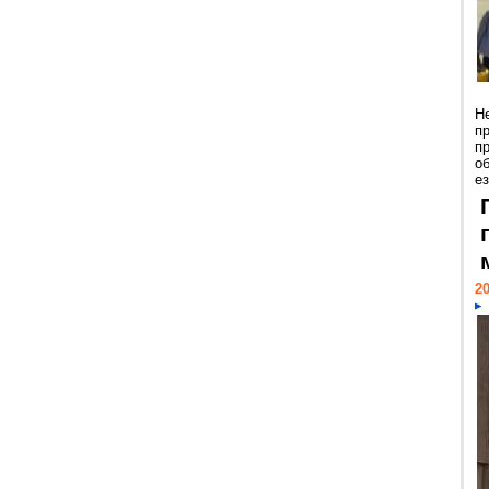
Н
п
п
о
ез
20