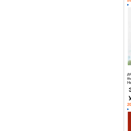
20
д
в
Н
20