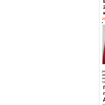
20
р
ав
з
с