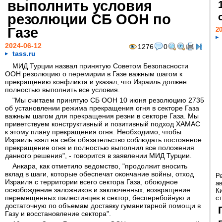
выполнить условия
резолюции СБ ООН по
Газе
20
2024-06-12
1276
0
tass.ru
МИД Турции назвал принятую Советом Безопасности
ООН резолюцию о перемирии в Газе важным шагом к
прекращению конфликта и указал, что Израиль должен
полностью выполнить все условия.
"Мы считаем принятую СБ ООН 10 июня резолюцию 2735
об установлении режима прекращения огня в секторе Газа
важным шагом для прекращения резни в секторе Газа. Мы
приветствуем конструктивный и позитивный подход ХАМАС
к этому плану прекращения огня. Необходимо, чтобы
Израиль взял на себя обязательство соблюдать постоянное
прекращение огня и полностью выполнил все положения
данного решения", - говорится в заявлении МИД Турции.
Анкара, как отметило ведомство, "продолжит вносить
вклад в шаги, которые обеспечат окончание войны, отход
Р
Израиля с территории всего сектора Газа, обоюдное
а
освобождение заложников и заключенных, возвращение
К
перемещенных палестинцев в сектор, бесперебойную и
ст
достаточную по объемам доставку гуманитарной помощи в
Газу и восстановление сектора".