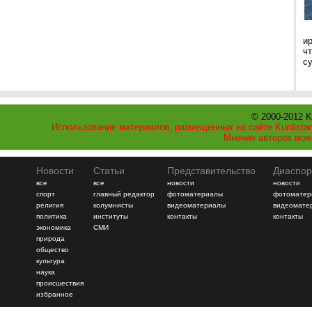
и
ч
с
© 2000-2012 K
Использование материалов, размещенных на сайте Kurdistan
Мнение авторов мож
Новости
Статьи
Представительство
Диаспор
все
все
новости
новости
спорт
главный редактор
фотоматериалы
фотоматер
религия
колумнисты
видеоматериалы
видеомате
политика
институты
контакты
контакты
экономика
СМИ
природа
общество
культура
наука
происшествия
избранное