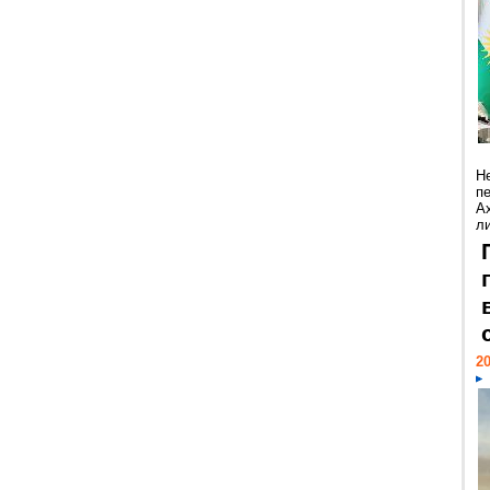
Н
п
А
ли
20