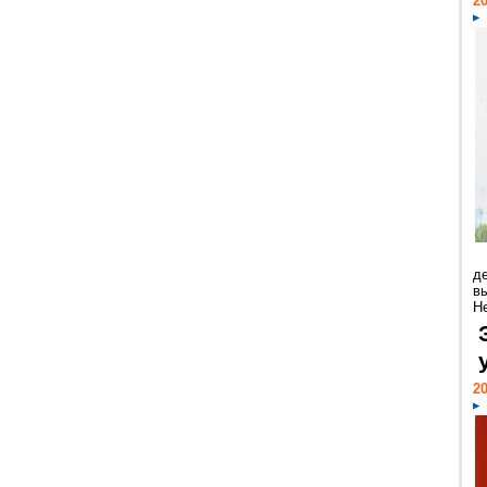
20
д
в
Н
20