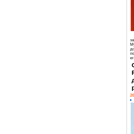
з
М
д
п
ег
20