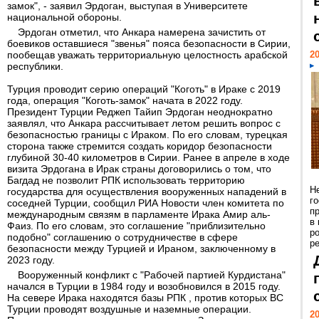
замок", - заявил Эрдоган, выступая в Университете
национальной обороны.
Эрдоган отметил, что Анкара намерена зачистить от
боевиков оставшиеся "звенья" пояса безопасности в Сирии,
пообещав уважать территориальную целостность арабской
20
республики.
Турция проводит серию операций "Коготь" в Ираке с 2019
года, операция "Коготь-замок" начата в 2022 году.
Президент Турции Реджеп Тайип Эрдоган неоднократно
заявлял, что Анкара рассчитывает летом решить вопрос с
безопасностью границы с Ираком. По его словам, турецкая
сторона также стремится создать коридор безопасности
глубиной 30-40 километров в Сирии. Ранее в апреле в ходе
визита Эрдогана в Ирак страны договорились о том, что
Багдад не позволит РПК использовать территорию
Н
государства для осуществления вооруженных нападений в
г
соседней Турции, сообщил РИА Новости член комитета по
п
международным связям в парламенте Ирака Амир аль-
в
Фаиз. По его словам, это соглашение "приблизительно
р
подобно" соглашению о сотрудничестве в сфере
ре
безопасности между Турцией и Ираном, заключенному в
2023 году.
Вооруженный конфликт с "Рабочей партией Курдистана"
начался в Турции в 1984 году и возобновился в 2015 году.
На севере Ирака находятся базы РПК , против которых ВС
Турции проводят воздушные и наземные операции.
20