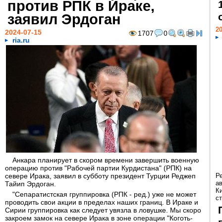
против РПК в Ираке,
заявил Эрдоган
20
2024-07-15
1707
0
ria.ru
Анкара планирует в скором времени завершить военную
операцию против "Рабочей партии Курдистана" (РПК) на
севере Ирака, заявил в субботу президент Турции Реджеп
Р
а
Тайип Эрдоган.
К
"Сепаратистская группировка (РПК - ред.) уже не может
ст
проводить свои акции в пределах наших границ. В Ираке и
Сирии группировка как следует увязла в ловушке. Мы скоро
закроем замок на севере Ирака в зоне операции "Коготь-