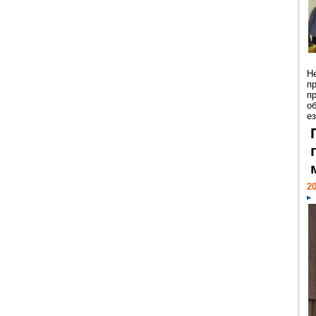
Н
п
п
о
ез
20