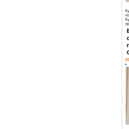
К
п
К
пр
20