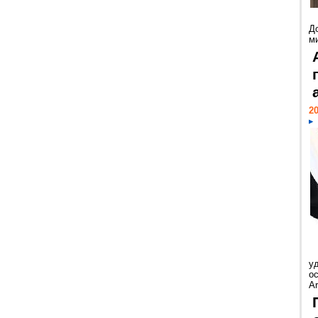
Д
м
20
у
ос
Ar