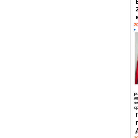
20
р
ав
з
с