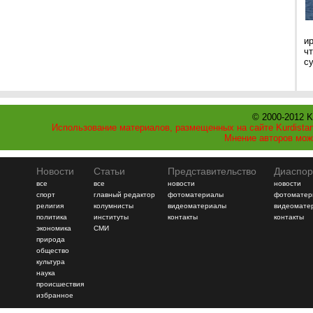
и
ч
с
© 2000-2012 K
Использование материалов, размещенных на сайте Kurdistan
Мнение авторов мож
Новости
Статьи
Представительство
Диаспор
все
все
новости
новости
спорт
главный редактор
фотоматериалы
фотоматер
религия
колумнисты
видеоматериалы
видеомате
политика
институты
контакты
контакты
экономика
СМИ
природа
общество
культура
наука
происшествия
избранное