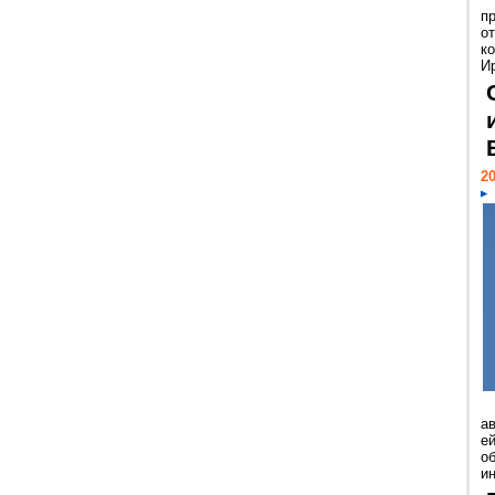
п
о
к
И
20
а
ей
о
и