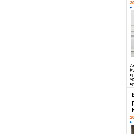
20
А
К
п
у
ку
20