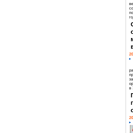
ве
с
п
го
20
р
пр
з
о
в
20