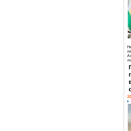
Н
п
А
ли
20