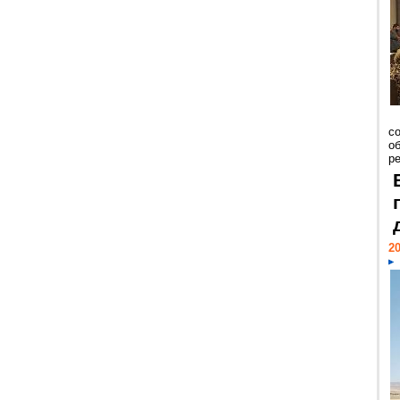
со
о
ре
20