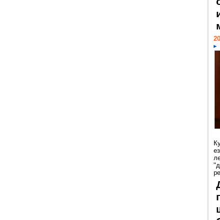
20
К
е
л
"
р