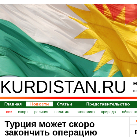
KURDISTAN.RU
н
е
Главная
Новости
Статьи
Представительство
все
спорт
религия
политика
экономика
природа
обществ
Турция может скоро
закончить операцию