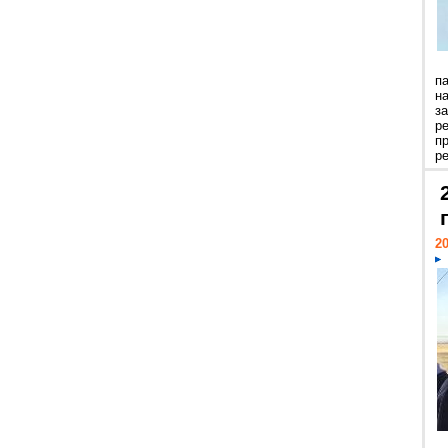
п
н
з
р
п
ре
20