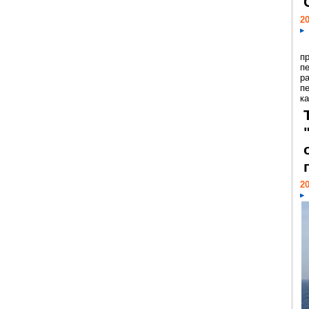
20
п
п
р
п
ка
20