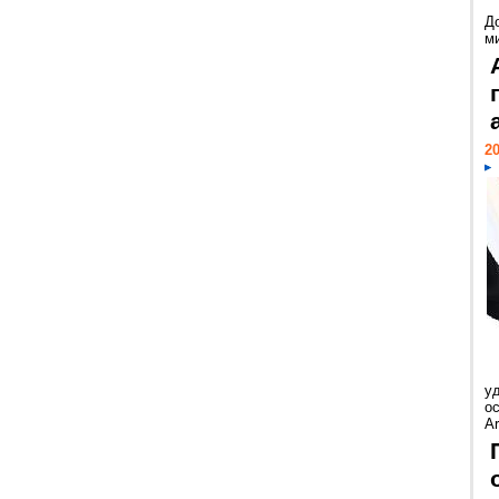
Д
м
20
у
ос
Ar