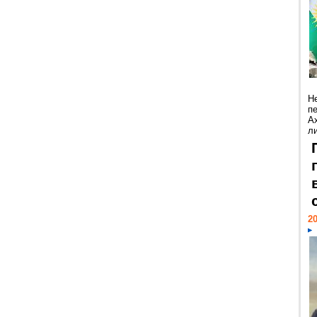
Н
п
А
ли
20