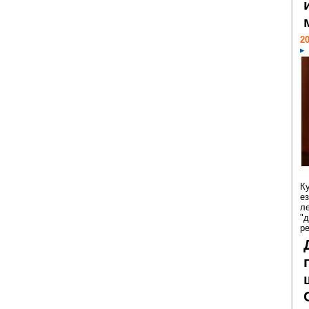
20
К
е
л
"
р