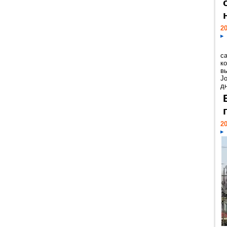
20
с
к
в
Jo
дн
20