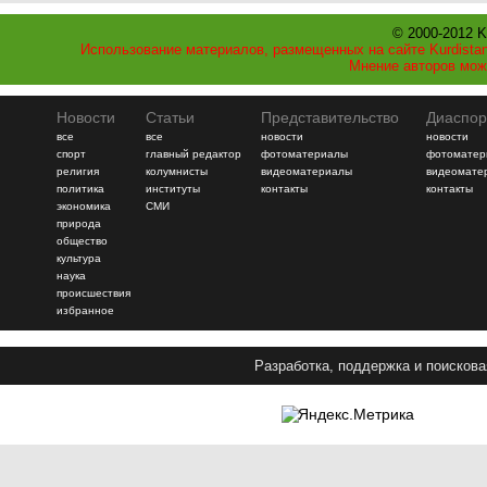
© 2000-2012 K
Использование материалов, размещенных на сайте Kurdistan
Мнение авторов мож
Новости
Статьи
Представительство
Диаспор
все
все
новости
новости
спорт
главный редактор
фотоматериалы
фотоматер
религия
колумнисты
видеоматериалы
видеомате
политика
институты
контакты
контакты
экономика
СМИ
природа
общество
культура
наука
происшествия
избранное
Разработка, поддержка и поискова