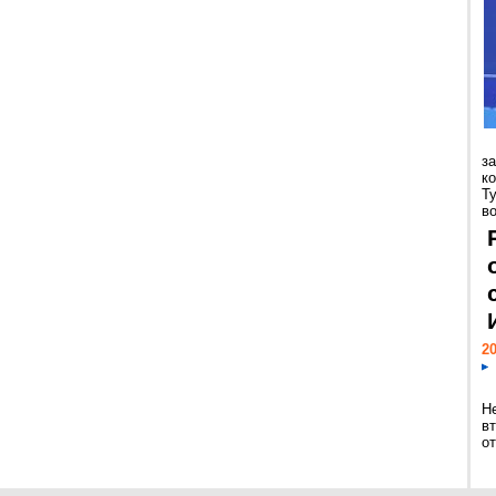
з
к
Т
во
20
Н
в
о