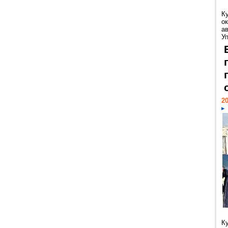
К
ок
а
У
20
К