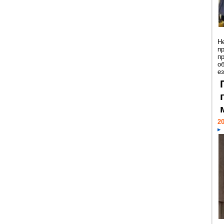
Н
п
п
о
ез
20