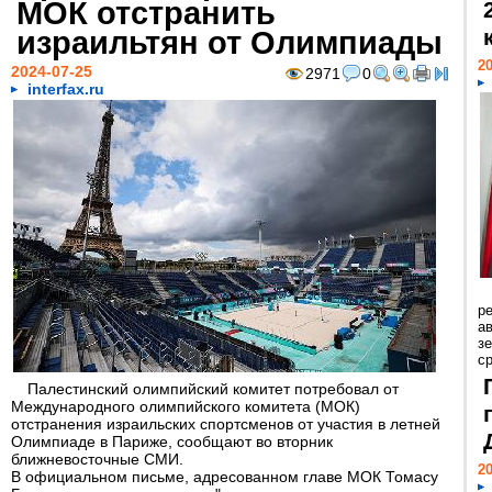
МОК отстранить
израильтян от Олимпиады
20
2024-07-25
2971
0
interfax.ru
р
ав
з
с
Палестинский олимпийский комитет потребовал от
Международного олимпийского комитета (МОК)
отстранения израильских спортсменов от участия в летней
Олимпиаде в Париже, сообщают во вторник
ближневосточные СМИ.
20
В официальном письме, адресованном главе МОК Томасу