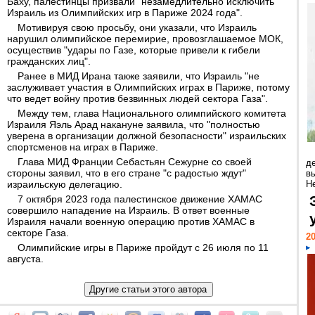
Баху, палестинцы призвали "незамедлительно исключить
Израиль из Олимпийских игр в Париже 2024 года".
Мотивируя свою просьбу, они указали, что Израиль
нарушил олимпийское перемирие, провозглашаемое МОК,
осуществив "удары по Газе, которые привели к гибели
гражданских лиц".
Ранее в МИД Ирана также заявили, что Израиль "не
заслуживает участия в Олимпийских играх в Париже, потому
что ведет войну против безвинных людей сектора Газа".
Между тем, глава Национального олимпийского комитета
Израиля Яэль Арад накануне заявила, что "полностью
уверена в организации должной безопасности" израильских
спортсменов на играх в Париже.
Глава МИД Франции Себастьян Сежурне со своей
д
стороны заявил, что в его стране "с радостью ждут"
в
израильскую делегацию.
Н
7 октября 2023 года палестинское движение ХАМАС
совершило нападение на Израиль. В ответ военные
Израиля начали военную операцию против ХАМАС в
секторе Газа.
20
Олимпийские игры в Париже пройдут с 26 июля по 11
августа.