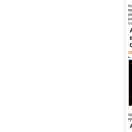
к
в
р
р
с
20
п
к