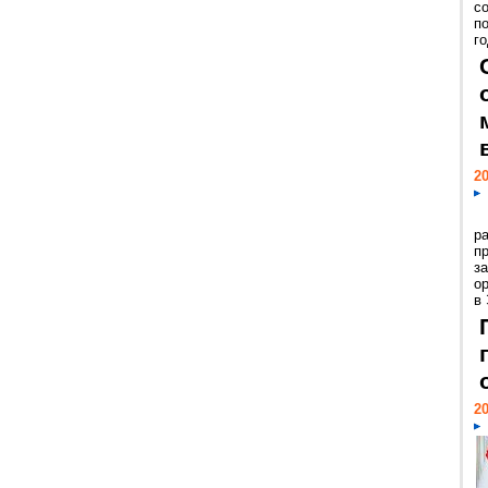
с
п
го
20
р
пр
з
о
в
20