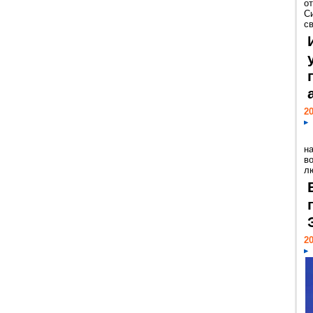
о
С
св
20
н
в
лю
20