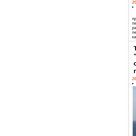
20
п
п
р
п
ка
20