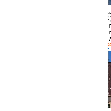
и
ч
с
20