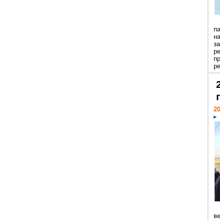
п
н
з
р
п
ре
20
ве