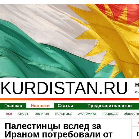
KURDISTAN.RU
н
е
Главная
Новости
Статьи
Представительство
все
спорт
религия
политика
экономика
природа
обществ
Палестинцы вслед за
Ираном потребовали от