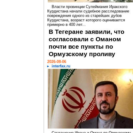
Власти провинции Сулеймания Иракского
Курдистана начали судебное расследование
повреждения одного из старейших дубов
Курдистана, возраст которого оценивается
примерно в 400 лет...
В Тегеране заявили, что
согласовали с Оманом
почти все пункты по
Ормузскому проливу
2026-08-06
interfax.ru
Соглашение Ирана и Омана по Ормузскому