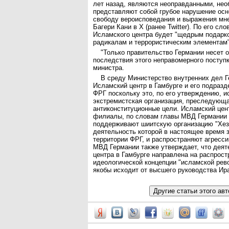
лет назад, являются неоправданными, не
представляют собой грубое нарушение осн
свободу вероисповедания и выражения мне
Багери Кани в X (ранее Twitter). По его сло
Исламского центра будет "щедрым подарк
радикалам и террористическим элементам"
"Только правительство Германии несет о
последствия этого неправомерного поступка
министра.
В среду Министерство внутренних дел Г
Исламский центр в Гамбурге и его подразд
ФРГ поскольку это, по его утверждению, 
экстремистская организация, преследующ
антиконституционные цели. Исламский цент
филиалы, по словам главы МВД Германии 
поддерживают шиитскую организацию "Хез
деятельность которой в настоящее время 
территории ФРГ, и распространяют агресс
МВД Германии также утверждает, что деят
центра в Гамбурге направлена на распрост
идеологической концепции "исламской рев
якобы исходит от высшего руководства Ир