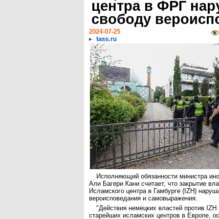
центра в ФРГ нар
свободу вероисп
2024-07-25
tass.ru
Исполняющий обязанности министра ин
Али Багери Кани считает, что закрытие вл
Исламского центра в Гамбурге (IZH) наруш
вероисповедания и самовыражения.
"Действия немецких властей против IZH 
старейших исламских центров в Европе, ос