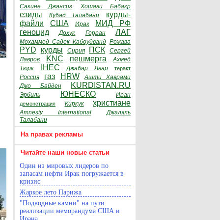
Сакине Джансиз
Хошави Бабакр
езиды
курды-
Кубад Талабани
файли
США
МИД РФ
Ирак
геноцид
ЛАГ
Дохук
Горран
Мохаммед Садек Кабоудванд
Рожава
PYD
курды
ПСК
Сирия
Сергей
KNC
пешмерга
Лавров
Ахмед
IHEC
Тюрк
Джабар Явар
теракт
газ
HRW
Россия
Ашти Хаврами
KURDISTAN.RU
Джо Байден
ЮНЕСКО
Эрбиль
Иран
христиане
Киркук
демонстрация
Amnesty International
Джаляль
Талабани
На правах рекламы
Читайте наши новые статьи
Один из мировых лидеров по
запасам нефти Ирак погружается в
кризис
Жаркое лето Парижа
"Подводные камни" на пути
реализации меморандума США и
Ирана