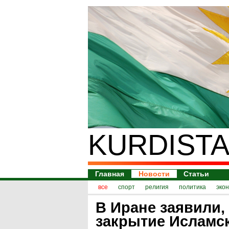
KURDISTA
Главная
Новости
Статьи
все
спорт
религия
политика
эко
В Иране заявили,
закрытие Исламс