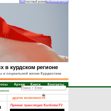
RSS
текстовый режим
мобильная версия
х в курдском регионе
ы и социальной жизни Курдистана
росы
Архив
Книги
Контакты
ранное
другие возможности
Прямая трансляция KurdistanTV
я