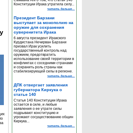
Самаана Аги о том, что статья 140
Конституции Ирака утратила силу...
читать дальше...
Президент Барзани
выступает за монополию на
оружие для сохранения
y
суверенитета Ирака
6 августа президент Иракского
Курдистана Нечирван Барзани
призвал Ирак усилить
государственный контроль над
оружием, предотвратить
использование своей территории в
конфликтах с соседними странами
и сохранить роль страны как
стабилизирующей силы в регионе.
читать дальше...
ДПК отвергает заявления
губернатора Киркука о
статье 140
Статья 140 Конституции Ирака
остается в силе, и любые
заявления о ее утрате силы
подрывают конституцию и
щих
угрожают сосуществованию общин
из
Киркука...
за
читать дальше...