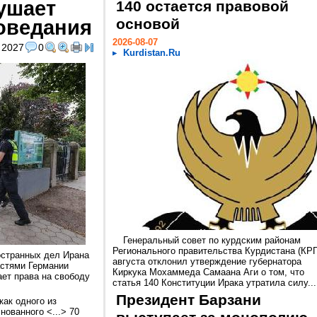
ушает
140 остается правовой
оведания
основой
2026-08-07
2027
0
Kurdistan.Ru
Генеральный совет по курдским районам
Регионального правительства Курдистана (КРГ
остранных дел Ирана
августа отклонил утверждение губернатора
астями Германии
Киркука Мохаммеда Самаана Аги о том, что
ает права на свободу
статья 140 Конституции Ирака утратила силу...
Президент Барзани
как одного из
нованного <...> 70