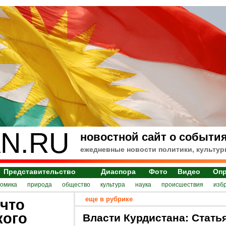
N.RU
новостной сайт о события
ежедневные новости политики, культур
Представительство
Диаспора
Фото
Видео
Оп
номика
природа
общество
культура
наука
происшествия
изб
еще в рубрике
 что
кого
Власти Курдистана: Стать