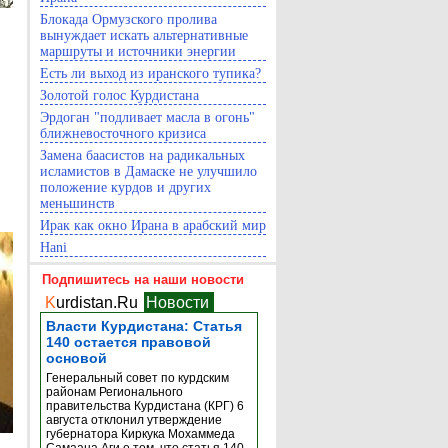
Блокада Ормузского пролива
вынуждает искать альтернативные
маршруты и источники энергии
Есть ли выход из иранского тупика?
Золотой голос Курдистана
Эрдоган "подливает масла в огонь"
ближневосточного кризиса
Замена баасистов на радикальных
исламистов в Дамаске не улучшило
положение курдов и других
меньшинств
Ирак как окно Ирана в арабский мир
Hani
Подпишитесь на наши новости
K
urdistan.Ru
Новости
Власти Курдистана: Статья
140 остается правовой
основой
Генеральный совет по курдским
районам Регионального
правительства Курдистана (КРГ) 6
августа отклонил утверждение
губернатора Киркука Мохаммеда