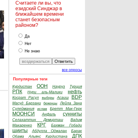
Считаете ли вы, что
езидский Синджар в
ближайшем времени
станет безопасным
районом?
Да
Нет
Не знаю
все опросы
Популярные теги
ООН
Курдистан
Науруз
Турция
РПК
нефть
Нури аль-Малики
BDP
Косрат Расул
Асаиш
выборы
Масуд Барзани
Лейла Зана
беженцы
Сулеймания
Бретт Мак-Герк
ислам
МООНСИ
сунниты
Анфаль
Селахаттин Демирташ
Вадим
КРГ
Макаренко
Бахман Гобади
шииты
Абдулла Оджалан
Барак
ДПК
Обама
Альянс Курдистана