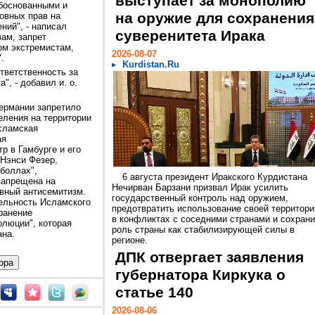
выступает за монополию
обоснованными и
на оружие для сохранения
овных прав на
ний", - написал
суверенитета Ирака
вам, запрет
ом экстремистам,
2026-08-07
.
Kurdistan.Ru
тветственность за
", - добавил и. о.
ермании запретило
еления на территории
исламская
ая
р в Гамбурге и его
Нэнси Фезер,
боллах",
6 августа президент Иракского Курдистана
запрещена на
Нечирван Барзани призвал Ирак усилить
ивный антисемитизм.
государственный контроль над оружием,
ельность Исламского
предотвратить использование своей территори
ранение
в конфликтах с соседними странами и сохрани
олюции", которая
роль страны как стабилизирующей силы в
ана.
регионе.
ДПК отвергает заявления
губернатора Киркука о
статье 140
2026-08-06