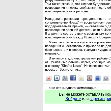
разрушительный курс", — говорится в зая
Там также сказано, что жители Курдистан
возвращения к нормальной жизни после об
прекращении огня в регионе.
Нападения произошли через день после тог
сопротивление Ирака" — вооруженная груп
поддерживаемая Ираном, — объявило о д
прекращении военной деятельности в Ираке
8 апреля, в соответствии с временным со
прекращении огня между Ираном и Соеди
Министерство призвало все стороны не
нападения и настоятельно призвало не доп
безопасность и интересы граждан Курдист
мишенью.
В пятницу в административном районе С
от Эрбиля был слышен взрыв, сообщил ме
агентству "Shafaq News". Не известно, был
перехват беспилотника.
еще нет ниодного комментария...
Вы не можете оставлять ко
Войдите
или
зарегистри