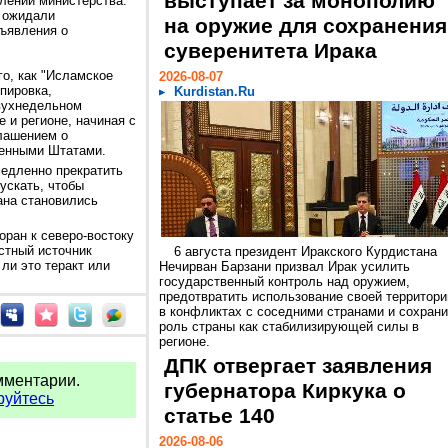
выступает за монополию
влении министерства.
а ожидали
на оружие для сохранения
ъявления о
суверенитета Ирака
о, как "Исламское
2026-08-07
пировка,
Kurdistan.Ru
вухнедельном
 и регионе, начиная с
глашением о
ненными Штатами.
медленно прекратить
ускать, чтобы
ана становились
оран к северо-востоку
стный источник
6 августа президент Иракского Курдистана
 ли это теракт или
Нечирван Барзани призвал Ирак усилить
государственный контроль над оружием,
предотвратить использование своей территори
в конфликтах с соседними странами и сохрани
роль страны как стабилизирующей силы в
регионе.
ДПК отвергает заявления
мментарии.
губернатора Киркука о
руйтесь
статье 140
2026-08-06