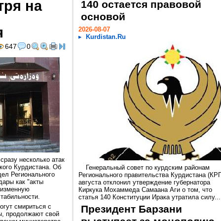
тря на
140 остается правовой
основой
я
2026-08-07
Kurdistan.Ru
647
0
сразу несколько атак
кого Курдистана. Об
Генеральный совет по курдским районам
дел Регионального
Регионального правительства Курдистана (КРГ
дары как "акты
августа отклонил утверждение губернатора
еизменную
Киркука Мохаммеда Самаана Аги о том, что
стабильности.
статья 140 Конституции Ирака утратила силу...
огут смириться с
Президент Барзани
ы, продолжают свой