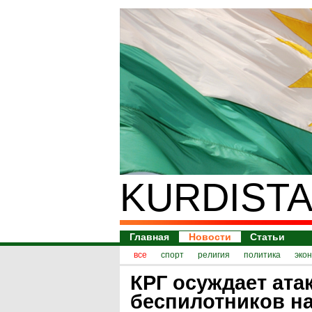
KURDISTA
Главная
Новости
Статьи
все
спорт
религия
политика
эко
КРГ осуждает ата
беспилотников н