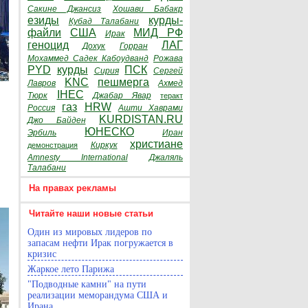
Сакине Джансиз
Хошави Бабакр
езиды
курды-
Кубад Талабани
файли
США
МИД РФ
Ирак
геноцид
ЛАГ
Дохук
Горран
Мохаммед Садек Кабоудванд
Рожава
PYD
курды
ПСК
Сирия
Сергей
KNC
пешмерга
Лавров
Ахмед
IHEC
Тюрк
Джабар Явар
теракт
газ
HRW
Россия
Ашти Хаврами
KURDISTAN.RU
Джо Байден
ЮНЕСКО
Эрбиль
Иран
христиане
Киркук
демонстрация
Amnesty International
Джаляль
Талабани
На правах рекламы
Читайте наши новые статьи
Один из мировых лидеров по
запасам нефти Ирак погружается в
кризис
Жаркое лето Парижа
"Подводные камни" на пути
реализации меморандума США и
Ирана