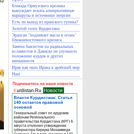
Блокада Ормузского пролива
вынуждает искать альтернативные
маршруты и источники энергии
Есть ли выход из иранского тупика?
Золотой голос Курдистана
Эрдоган "подливает масла в огонь"
ближневосточного кризиса
Замена баасистов на радикальных
исламистов в Дамаске не улучшило
положение курдов и других
меньшинств
Ирак как окно Ирана в арабский мир
Hani
Подпишитесь на наши новости
K
urdistan.Ru
Новости
Власти Курдистана: Статья
140 остается правовой
основой
Генеральный совет по курдским
районам Регионального
правительства Курдистана (КРГ) 6
августа отклонил утверждение
губернатора Киркука Мохаммеда