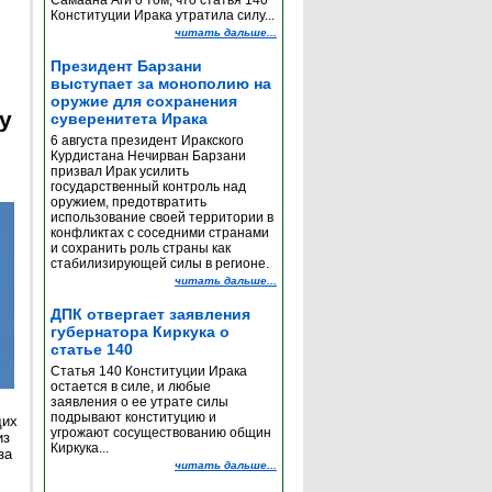
Самаана Аги о том, что статья 140
Конституции Ирака утратила силу...
читать дальше...
Президент Барзани
выступает за монополию на
оружие для сохранения
y
суверенитета Ирака
6 августа президент Иракского
Курдистана Нечирван Барзани
призвал Ирак усилить
государственный контроль над
оружием, предотвратить
использование своей территории в
конфликтах с соседними странами
и сохранить роль страны как
стабилизирующей силы в регионе.
читать дальше...
ДПК отвергает заявления
губернатора Киркука о
статье 140
Статья 140 Конституции Ирака
остается в силе, и любые
заявления о ее утрате силы
подрывают конституцию и
щих
угрожают сосуществованию общин
из
Киркука...
за
читать дальше...