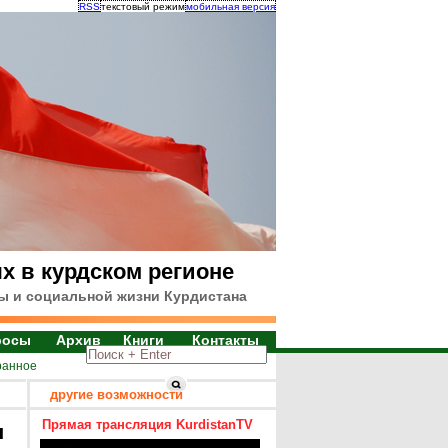
RSS
текстовый режим
мобильная версия
х в курдском регионе
ы и социальной жизни Курдистана
росы
Архив
Книги
Контакты
ранное
другие возможности
Прямая трансляция KurdistanTV
я