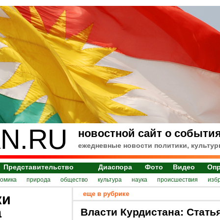
N.RU
новостной сайт о события
ежедневные новости политики, культур
Представительство
Диаспора
Фото
Видео
Оп
номика
природа
общество
культура
наука
происшествия
изб
еще в рубрике
ки
а
Власти Курдистана: Стать