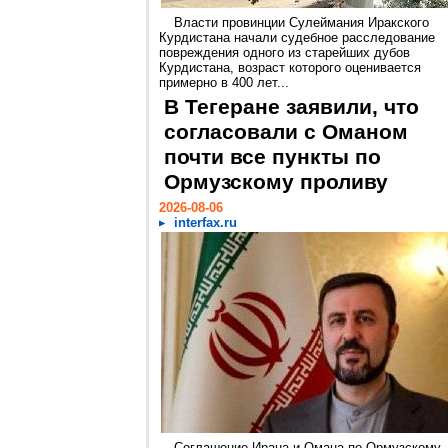
Власти провинции Сулеймания Иракского
Курдистана начали судебное расследование
повреждения одного из старейших дубов
Курдистана, возраст которого оценивается
примерно в 400 лет...
В Тегеране заявили, что
согласовали с Оманом
почти все пункты по
Ормузскому проливу
2026-08-06
interfax.ru
Соглашение Ирана и Омана по Ормузскому