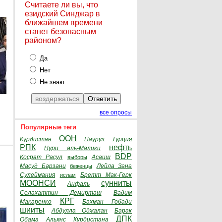
Считаете ли вы, что
езидский Синджар в
ближайшем времени
станет безопасным
районом?
Да
Нет
Не знаю
все опросы
Популярные теги
ООН
Курдистан
Науруз
Турция
РПК
нефть
Нури аль-Малики
BDP
Косрат Расул
Асаиш
выборы
Масуд Барзани
Лейла Зана
беженцы
Сулеймания
Бретт Мак-Герк
ислам
МООНСИ
сунниты
Анфаль
Селахаттин Демирташ
Вадим
КРГ
Макаренко
Бахман Гобади
шииты
Абдулла Оджалан
Барак
ДПК
Обама
Альянс Курдистана