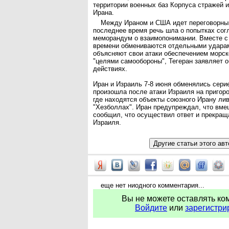
территории военных баз Корпуса стражей 
Ирана.
Между Ираном и США идет переговорный
последнее время речь шла о попытках сог
меморандум о взаимопонимании. Вместе с 
времени обмениваются отдельными удара
объясняют свои атаки обеспечением морск
"целями самообороны", Тегеран заявляет о
действиях.
Иран и Израиль 7-8 июня обменялись сери
произошла после атаки Израиля на пригор
где находятся объекты союзного Ирану ли
"Хезболлах". Иран предупреждал, что вме
сообщил, что осуществил ответ и прекращ
Израиля.
еще нет ниодного комментария...
Вы не можете оставлять ко
Войдите
или
зарегистри