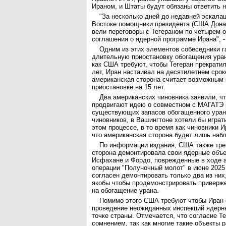
Ираном, и Штаты будут обязаны ответить н
"За несколько дней до недавней эскала
Востоке помощники президента (США Донал
вели переговоры с Тегераном по четырем
соглашения о ядерной программе Ирана", -
Одним из этих элементов собеседники г
длительную приостановку обогащения уран
как США требуют, чтобы Тегеран прекратил
лет, Иран настаивал на десятилетнем срок
американская сторона считает возможным 
приостановке на 15 лет.
Два американских чиновника заявили, ч
продвигают идею о совместном с МАГАТЭ 
существующих запасов обогащенного уран
чиновников, в Вашингтоне хотели бы играт
этом процессе, в то время как чиновники И
что американская сторона будет лишь наб
По информации издания, США также тре
сторона демонтировала свои ядерные объе
Исфахане и Фордо, поврежденные в ходе 
операции "Полуночный молот" в июне 2025
согласен демонтировать только два из них,
якобы чтобы продемонстрировать приверж
на обогащение урана.
Помимо этого США требуют чтобы Иран 
проведение неожиданных инспекций ядерн
точке страны. Отмечается, что согласие Т
сомнением, так как многие такие объекты 