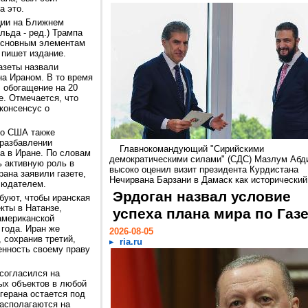
а это.
ции на Ближнем
ьда - ред.) Трампа
 основным элементам
 пишет издание.
азеты назвали
а Ираном. В то время
 обогащение на 20
е. Отмечается, что
консенсус о
то США также
разбавлении
Главнокомандующий "Сирийскими
а в Иране. По словам
демократическими силами" (СДС) Мазлум Абд
ь активную роль в
высоко оценил визит президента Курдистана
рана заявили газете,
Нечирвана Барзани в Дамаск как исторический.
людателем.
Эрдоган назвал условие
буют, чтобы иранская
кты в Натанзе,
успеха плана мира по Газ
американской
 года. Иран же
2026-08-05
 сохранив третий,
ria.ru
енность своему праву
согласился на
ых объектов в любой
егерана остается под
располагаются на