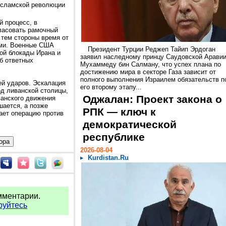
исламской революции
 процесс, в
ласовать рамочный
тем стороны время от
ми. Военные США
Президент Турции Реджеп Тайип Эрдоган
ой блокады Ирана и
заявил наследному принцу Саудовской Арави
б ответных
Мухаммеду бин Салману, что успех плана по
достижению мира в секторе Газа зависит от
полного выполнения Израилем обязательств п
ей ударов. Эскалация
его второму этапу...
од ливанской столицы,
Оджалан: Проект закона о
ванского движения
шается, а позже
РПК — ключ к
ает операцию против
демократической
республике
2026-08-04
Kurdistan.Ru
мментарии.
руйтесь