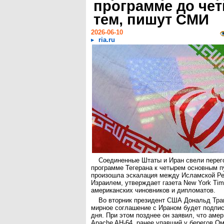
программе до че
тем, пишут СМИ
2026-06-10
ria.ru
Соединенные Штаты и Иран свели перег
программе Тегерана к четырем основным пу
произошла эскалация между Исламской Ре
Израилем, утверждает газета New York Tim
американских чиновников и дипломатов.
Во вторник президент США Дональд Тра
мирное соглашение с Ираном будет подпис
дня. При этом позднее он заявил, что аме
Apache AH-64, ранее упавший у берегов Ом