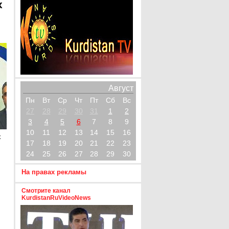
х
Август
Пн
Вт
Ср
Чт
Пт
Сб
Вс
27
28
29
30
31
1
2
3
4
5
6
7
8
9
10
11
12
13
14
15
16
х
17
18
19
20
21
22
23
24
25
26
27
28
29
30
На правах рекламы
Смотрите канал
KurdistanRuVideoNews