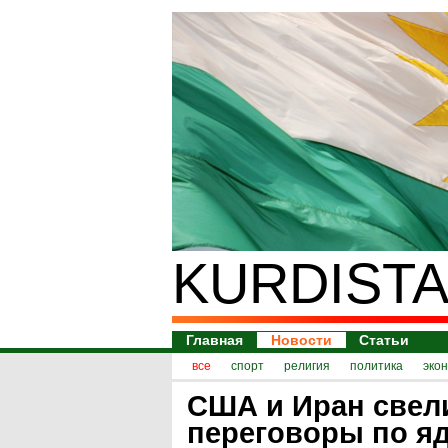
KURDISTA
Главная
Новости
Статьи
все
спорт
религия
политика
эко
США и Иран свел
переговоры по я