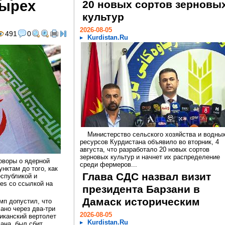
тырех
20 новых сортов зерновы
культур
2026-08-05
491
0
Kurdistan.Ru
Министерство сельского хозяйства и водны
ресурсов Курдистана объявило во вторник, 4
августа, что разработало 20 новых сортов
зерновых культур и начнет их распределение
оворы о ядерной
среди фермеров...
нктам до того, как
Глава СДС назвал визит
спубликой и
es со ссылкой на
президента Барзани в
Дамаск историческим
мп допустил, что
ано через два-три
2026-08-05
риканский вертолет
Kurdistan.Ru
ана, был сбит