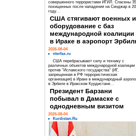
совершенного террористами ИГИЛ. Спасены 3
похищенных после нападения на Синджар в 2
году...
США стягивают военных и
оборудование с баз
международной коалиции
в Ираке в аэропорт Эрбил
2026-08-04
nterfax.ru
США перебрасывают силу и технику с
различных объектов международной коалиции
против "Исламского государства" (ИГ,
запрещенная в РФ террористическая
организация) в Ираке в международный аэропо
в Эрбиле в Иракском Курдистане...
Президент Барзани
побывал в Дамаске с
однодневным визитом
2026-08-04
Kurdistan.Ru