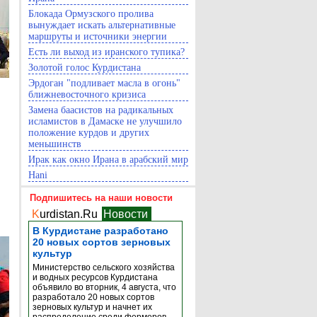
Блокада Ормузского пролива
вынуждает искать альтернативные
маршруты и источники энергии
Есть ли выход из иранского тупика?
Золотой голос Курдистана
Эрдоган "подливает масла в огонь"
ближневосточного кризиса
Замена баасистов на радикальных
исламистов в Дамаске не улучшило
положение курдов и других
меньшинств
Ирак как окно Ирана в арабский мир
Hani
Подпишитесь на наши новости
K
urdistan.Ru
Новости
В Курдистане разработано
20 новых сортов зерновых
культур
Министерство сельского хозяйства
и водных ресурсов Курдистана
объявило во вторник, 4 августа, что
разработало 20 новых сортов
зерновых культур и начнет их