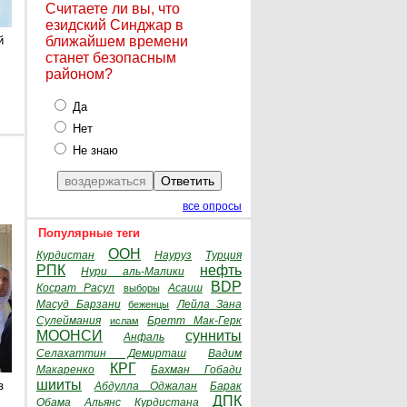
Считаете ли вы, что
езидский Синджар в
й
ближайшем времени
станет безопасным
районом?
Да
Нет
Не знаю
все опросы
Популярные теги
ООН
Курдистан
Науруз
Турция
РПК
нефть
Нури аль-Малики
BDP
Косрат Расул
Асаиш
выборы
Масуд Барзани
Лейла Зана
беженцы
Сулеймания
Бретт Мак-Герк
ислам
МООНСИ
сунниты
Анфаль
Селахаттин Демирташ
Вадим
КРГ
Макаренко
Бахман Гобади
шииты
з
Абдулла Оджалан
Барак
ДПК
Обама
Альянс Курдистана