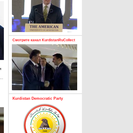
Смотрите канал KurdistanRuCollect
и
..
е
Kurdistan Democratic Party