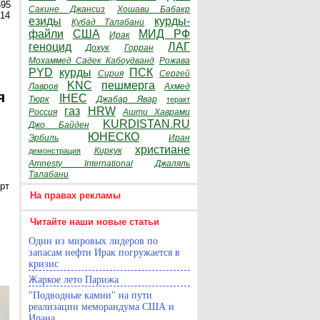
595
Сакине Джансиз
Хошави Бабакр
014
езиды
курды-
Кубад Талабани
файли
США
МИД РФ
Ирак
геноцид
ЛАГ
Дохук
Горран
Мохаммед Садек Кабоудванд
Рожава
PYD
курды
ПСК
Сирия
Сергей
KNC
пешмерга
Лавров
Ахмед
я
IHEC
Тюрк
Джабар Явар
теракт
газ
HRW
Россия
Ашти Хаврами
KURDISTAN.RU
Джо Байден
ЮНЕСКО
Эрбиль
Иран
христиане
Киркук
демонстрация
Amnesty International
Джаляль
Талабани
рт
На правах рекламы
Читайте наши новые статьи
Один из мировых лидеров по
запасам нефти Ирак погружается в
кризис
Жаркое лето Парижа
"Подводные камни" на пути
реализации меморандума США и
Ирана