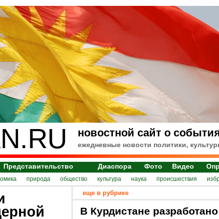
N.RU
новостной сайт о события
ежедневные новости политики, культур
Представительство
Диаспора
Фото
Видео
Оп
номика
природа
общество
культура
наука
происшествия
изб
еще в рубрике
и
дерной
В Курдистане разработано