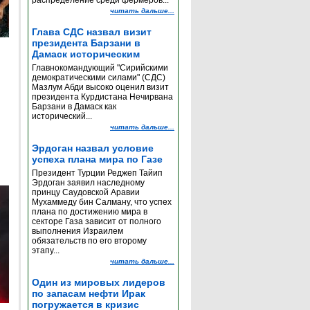
распределение среди фермеров...
читать дальше...
Глава СДС назвал визит
президента Барзани в
Дамаск историческим
Главнокомандующий "Сирийскими
демократическими силами" (СДС)
Мазлум Абди высоко оценил визит
президента Курдистана Нечирвана
Барзани в Дамаск как
исторический...
читать дальше...
Эрдоган назвал условие
успеха плана мира по Газе
Президент Турции Реджеп Тайип
Эрдоган заявил наследному
принцу Саудовской Аравии
Мухаммеду бин Салману, что успех
плана по достижению мира в
секторе Газа зависит от полного
выполнения Израилем
обязательств по его второму
этапу...
читать дальше...
Один из мировых лидеров
по запасам нефти Ирак
погружается в кризис