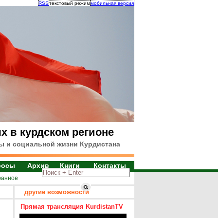
RSS
текстовый режим
мобильная версия
х в курдском регионе
ы и социальной жизни Курдистана
росы
Архив
Книги
Контакты
ранное
другие возможности
Прямая трансляция KurdistanTV