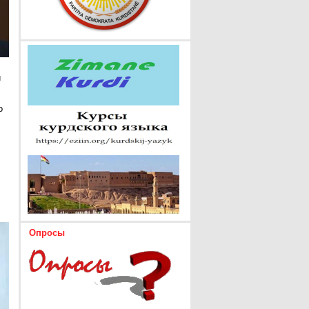
и
о
Опросы