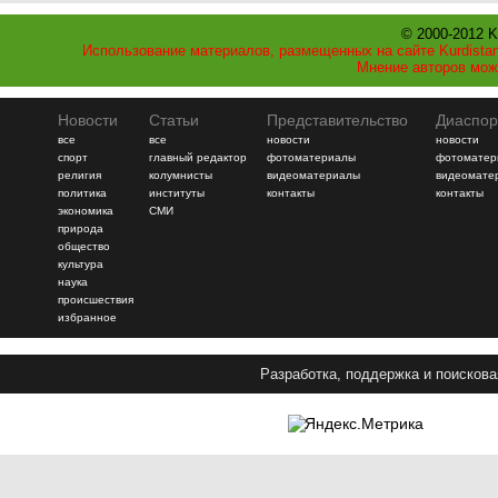
© 2000-2012 K
Использование материалов, размещенных на сайте Kurdistan
Мнение авторов мож
Новости
Статьи
Представительство
Диаспор
все
все
новости
новости
спорт
главный редактор
фотоматериалы
фотоматер
религия
колумнисты
видеоматериалы
видеомате
политика
институты
контакты
контакты
экономика
СМИ
природа
общество
культура
наука
происшествия
избранное
Разработка, поддержка и поискова