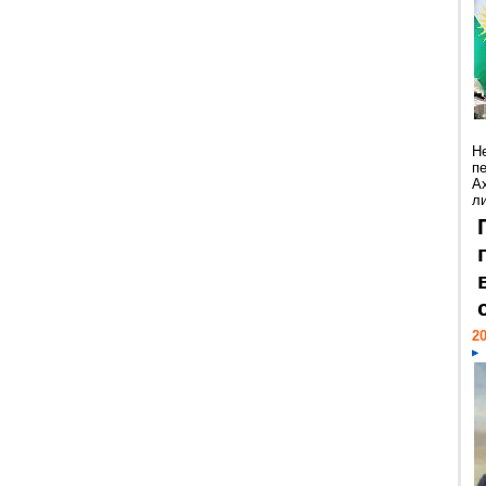
Н
п
А
ли
20