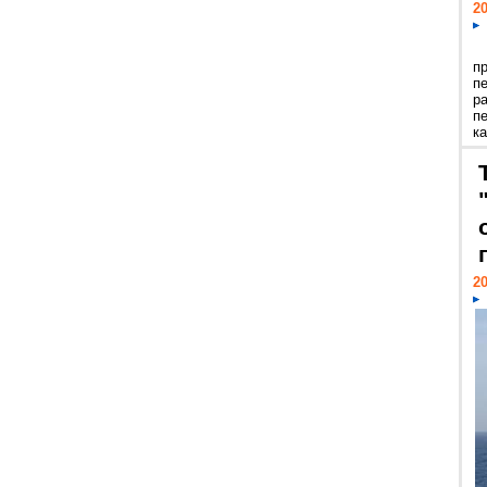
20
п
п
р
п
ка
20