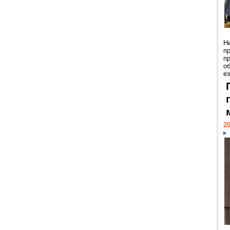
Н
п
п
о
ез
20