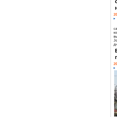
20
с
к
в
Jo
дн
20