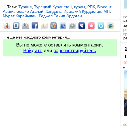
Теги:
Турция
,
Турецкий Курдистан
,
курды
,
РПК
,
Бюлент
Аринч
,
Бешир Аталай
,
Кандиль
,
Иракский Курдистан
,
MIT
,
Мурат Карайылан
,
Реджеп Тайип Эрдоган
п
н
з
р
п
еще нет ниодного комментария...
ре
Вы не можете оставлять комментарии.
Войдите
или
зарегистрируйтесь
20
ве