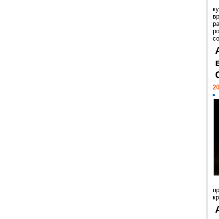
к
в
р
р
с
20
п
к