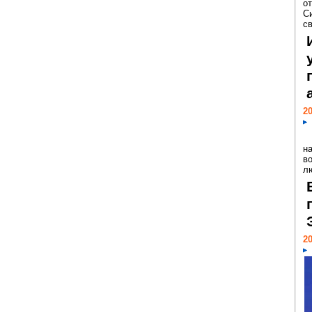
о
С
св
20
н
в
лю
20