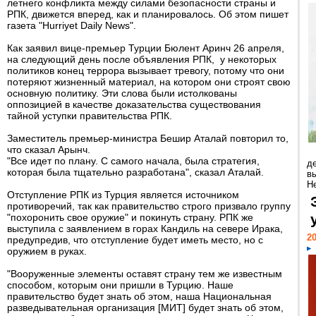
летнего конфликта между силами безопасности страны и
РПК, движется вперед, как и планировалось. Об этом пишет
газета "Hurriyet Daily News".
Как заявил вице-премьер Турции Бюлент Аринч 26 апреля,
на следующий день после объявления РПК, у некоторых
политиков конец террора вызывает тревогу, потому что они
потеряют жизненный материал, на котором они строят свою
основную политику. Эти слова были истолкованы
оппозицией в качестве доказательства существования
тайной уступки правительства РПК.
Заместитель премьер-министра Бешир Аталай повторил то,
что сказал Арынч.
"Все идет по плану. С самого начала, была стратегия,
д
которая была тщательно разработана", сказал Аталай.
в
Н
Отступление РПК из Турция является источником
противоречий, так как правительство строго призвало группу
"похоронить свое оружие" и покинуть страну. РПК же
выступила с заявлением в горах Кандиль на севере Ирака,
20
предупредив, что отступление будет иметь место, но с
оружием в руках.
"Вооруженные элементы оставят страну тем же известным
способом, которым они пришли в Турцию. Наше
правительство будет знать об этом, наша Национальная
разведывательная организация [МИТ] будет знать об этом,