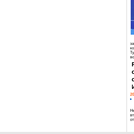
з
к
Т
во
20
Н
в
о