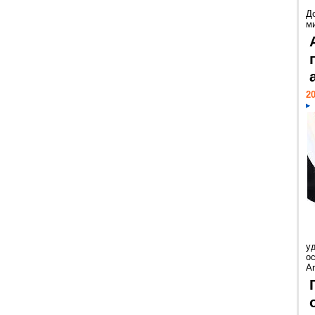
Д
м
20
у
ос
Ar