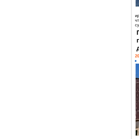
и
ч
с
20