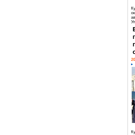
К
ок
а
У
20
К