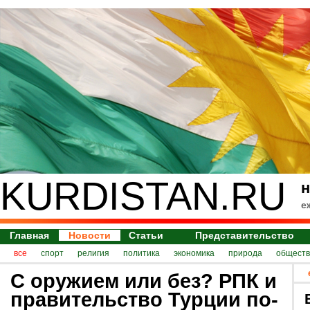
KURDISTAN.RU
н
е
Главная
Новости
Статьи
Представительство
все
спорт
религия
политика
экономика
природа
обществ
С оружием или без? РПК и
правительство Турции по-