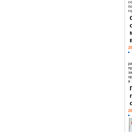
с
п
го
20
р
пр
з
о
в
20