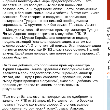
и примет необходимые меры предосторожности… Что
касается наших вооруженных сил или наших сил
безопасности, они будут нести обязанности, возложенные
на них, с большим вниманием и заботой. В этом нет ничего
сложного. Если говорить о вооруженных элементах,
покидающих Турцию, то нет никакой необходимости
спрашивать: "С оружием или без оружия?", сказал Арынч.
з
Между тем, главный советник премьер-министра Турции,
М
Ялчун Акдоган, подверг критике главу войск РПК. "В
д
заявлениях Мурата Карайылана содержится подход,
п
предполагающий "сначала нормализация, а затем мы
ег
сложим оружие". Это не точный подход. Этап нормализации
начнется после того, как [РПК] сложит свое оружие. На мой
взгляд, Карайылан неправильно понял эту часть процесса",
сказал Акдоган.
Он также добавил, что сообщение премьер-министра
Турции Реджепа Тайипа Эрдогана о безоружном выводе
является мерой предосторожности. "Премьер-министр
20
сказал, что ... будет риск саботажа и провокаций, если
вывод будет проведен с оружием", сказал он, добавив, что
процесс уже привел ко многим положительным
результатам.
"Там могут быть элементы, которых мы не одобряем [в
заявлении РПК от 25 апреля]. Но важно то, что боевики
покинут Турцию как можно скорее. Это очень важное
достижение, исторический успех", сказал Акдоган.