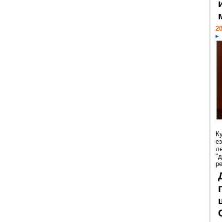
20
К
е
л
"
р