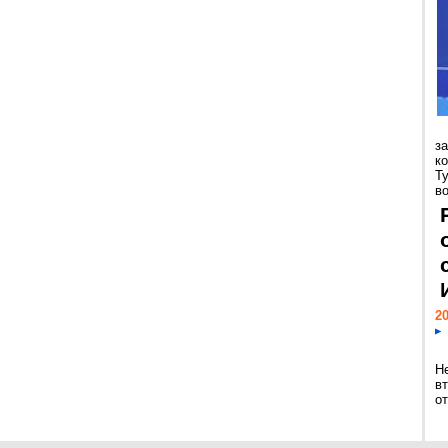
з
к
Т
во
20
Н
в
о