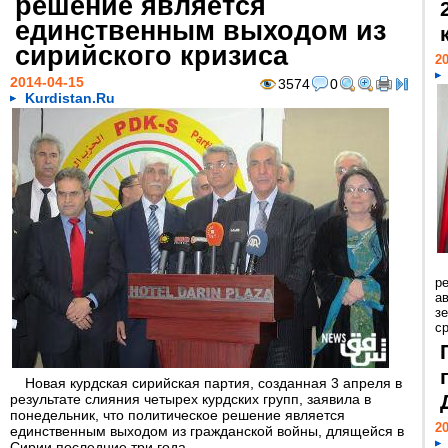
решение является
единственным выходом из
сирийского кризиса
20
2014-04-15
3574
0
Kurdistan.Ru
р
ав
з
с
Новая курдская сирийская партия, созданная 3 апреля в
результате слияния четырех курдских групп, заявила в
понедельник, что политическое решение является
20
единственным выходом из гражданской войны, длящейся в
Сирии последние три года.