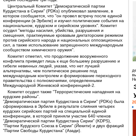
Центральный Комитет "Демократической партии
Курдистана в Сирии" (PDKs) опубликовал заявление, в
котором сообщается, что "он провел встречу после единой
конференции (в Эрбиле) и изучил политические события на
национальном, курдском и сирийском уровнях". Комитет
осудил "методы насилия, убийства, разрушения и
смещения, практикуемые кровавым диктаторским режимом
против сирийского народа и национальных оппозиционных
сил, а также использование запрещенного международным
сообществом химического оружия".
Комитет отметил, что продолжение вооруженного
конфликта приведет лишь к еще большему разрушению и
гибели невинных людей, указав, что нет лучшей
д
альтернативы, чем политическое решение под
в
международным контролем и формирование переходного
Н
правительства с полномочиями, определенными
Международной Женевской конференцией-2.
Комитет осудил также "Террористические нападения на
курдские районы".
"Демократическая партия Курдистана в Сирии" (PDKs) была
20
сформирована в Эрбиле в результате слияния четырех
курдских сирийских партий на специальной единой
конференции, в которой приняли участие 640 членов
"Демократической партии Курдистана Сирии" (KDPS),
"Партии Курдского Союза в Сирии" (Йекити) и двух фракций
"Партии Свободы Курдистана" (Азади).