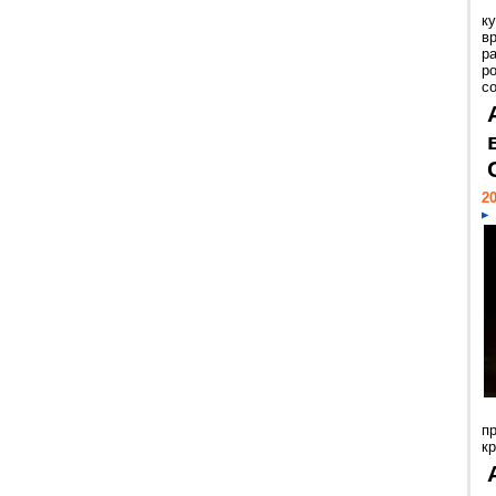
к
в
р
р
с
20
п
к