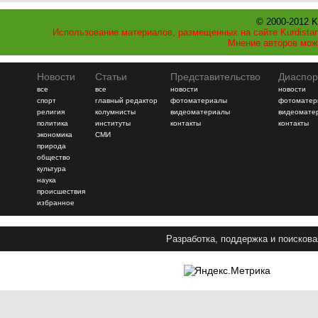
© 2000-2012 K
Использование материалов, размещенных на сайте Kurdistan
Мнение авторов мож
Новости
Статьи
Представительство
Диаспор
все
все
новости
новости
спорт
главный редактор
фотоматериалы
фотоматер
религия
колумнисты
видеоматериалы
видеомате
политика
институты
контакты
контакты
экономика
СМИ
природа
общество
культура
наука
происшествия
избранное
Разработка, поддержка и поискова