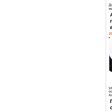
Д
м
20
у
ос
Ar