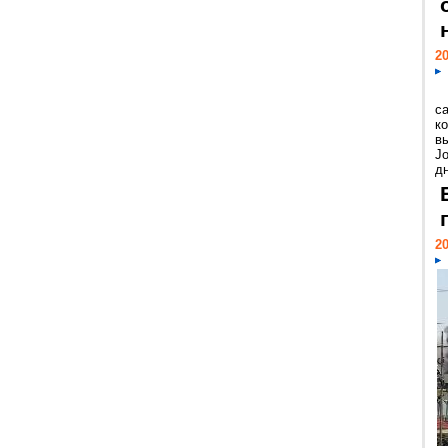
20
с
к
в
Jo
дн
20