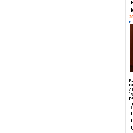
20
К
е
л
"
р