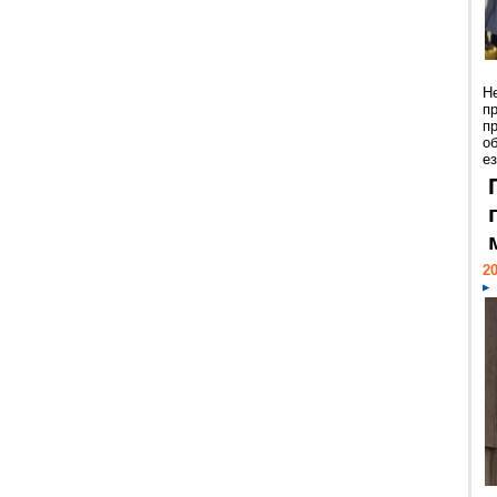
Н
п
п
о
ез
20