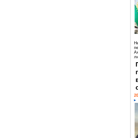
Н
п
А
ли
20