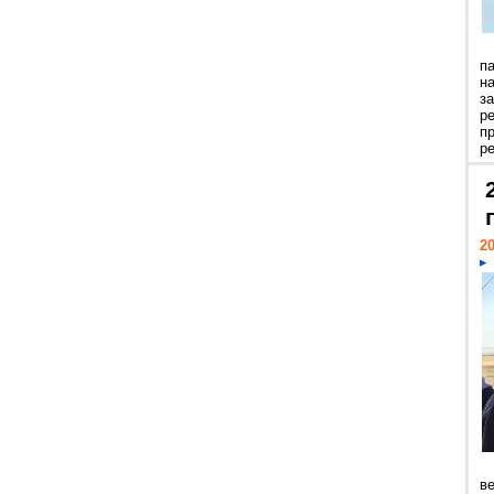
п
н
з
р
п
ре
20
ве