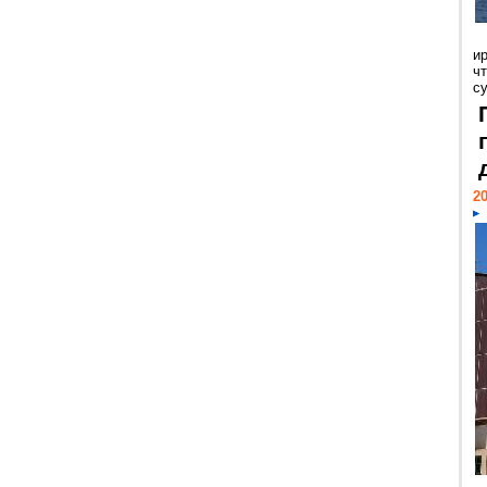
и
ч
с
20