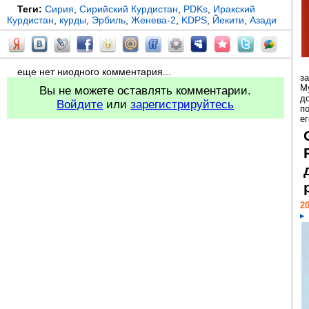
Теги:
Сирия
,
Сирийский Курдистан
,
PDKs
,
Иракский
Курдистан
,
курды
,
Эрбиль
,
Женева-2
,
KDPS
,
Йекити
,
Азади
еще нет ниодного комментария...
з
М
Вы не можете оставлять комментарии.
д
Войдите
или
зарегистрируйтесь
п
ег
20