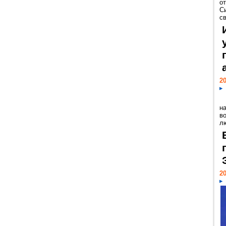
о
С
св
20
н
в
лю
20