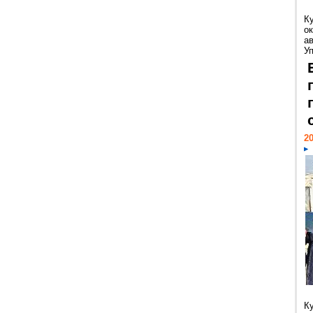
К
ок
а
У
20
К