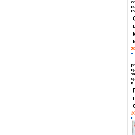
с
п
го
20
р
пр
з
о
в
20