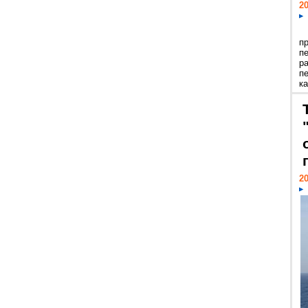
20
п
п
р
п
ка
20