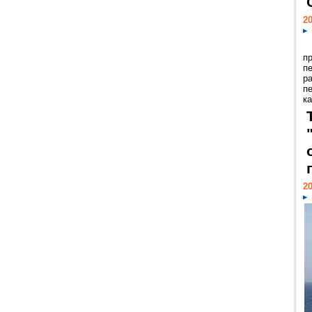
20
п
п
р
п
ка
20