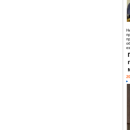
Н
п
п
о
ез
20