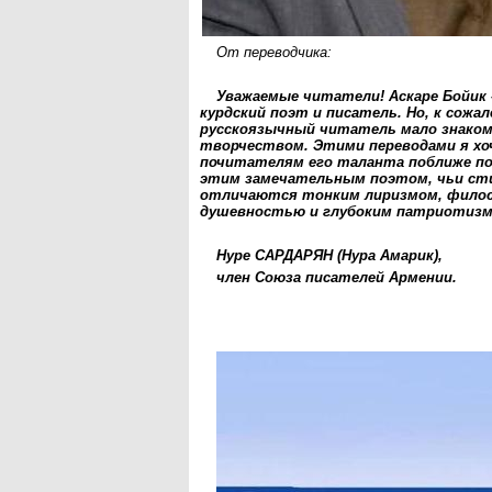
От переводчика:
Уважаемые читатели! Аскаре Бойик
курдский поэт и писатель. Но, к сожа
русскоязычный читатель мало знаком 
творчеством. Этими переводами я хо
почитателям его таланта поближе п
этим замечательным поэтом, чьи ст
отличаются тонким лиризмом, фило
душевностью и глубоким патриотиз
Нуре САРДАРЯН (Нура Амарик),
член Союза писателей Армении.