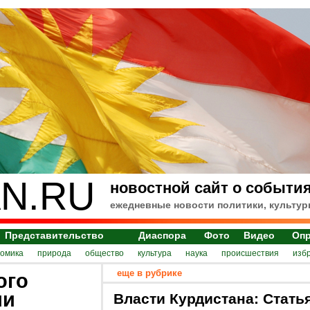
N.RU
новостной сайт о события
ежедневные новости политики, культур
Представительство
Диаспора
Фото
Видео
Оп
номика
природа
общество
культура
наука
происшествия
изб
еще в рубрике
ого
ии
Власти Курдистана: Стать