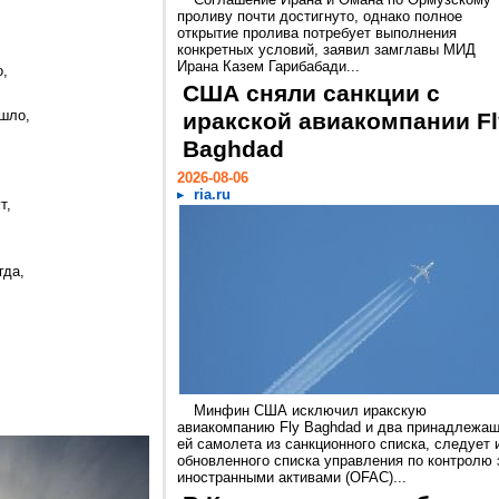
,
проливу почти достигнуто, однако полное
открытие пролива потребует выполнения
конкретных условий, заявил замглавы МИД
Ирана Казем Гарибабади...
о,
США сняли санкции с
ышло,
иракской авиакомпании Fl
Baghdad
2026-08-06
ria.ru
т,
гда,
Минфин США исключил иракскую
авиакомпанию Fly Baghdad и два принадлежа
ей самолета из санкционного списка, следует 
обновленного списка управления по контролю 
иностранными активами (OFAC)...