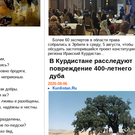
Более 60 экспертов в области права
собрались в Эрбиле в среду, 5 августа, чтобы
обсудить застопорившийся проект конституции
региона Иракский Курдистан...
ми,
В Курдистане расследуют
лись?
повреждение 400-летнего
ловно бродяги,
дуба
и неприязнью.
2026-08-06
Kurdistan.Ru
так добры,
я их?
, лживы и разобщены,
ы, надёжны и честны.
 разделены,
 не по-людски?
ко бед,