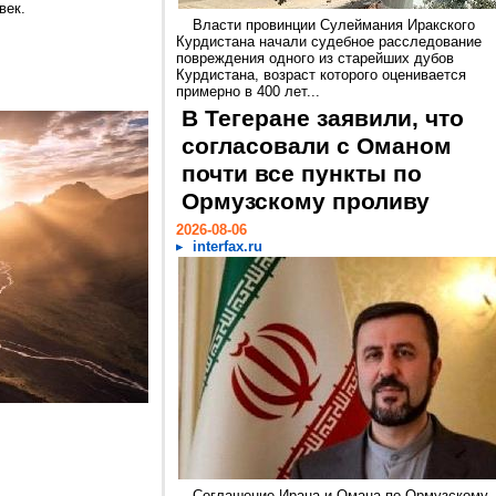
век.
Власти провинции Сулеймания Иракского
Курдистана начали судебное расследование
повреждения одного из старейших дубов
Курдистана, возраст которого оценивается
примерно в 400 лет...
В Тегеране заявили, что
согласовали с Оманом
почти все пункты по
Ормузскому проливу
2026-08-06
interfax.ru
Соглашение Ирана и Омана по Ормузскому