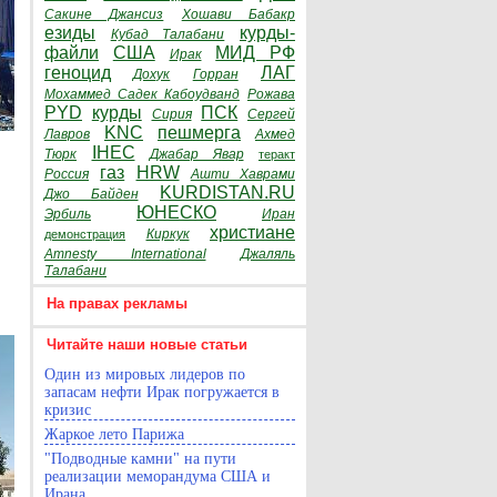
Сакине Джансиз
Хошави Бабакр
езиды
курды-
Кубад Талабани
файли
США
МИД РФ
Ирак
геноцид
ЛАГ
Дохук
Горран
Мохаммед Садек Кабоудванд
Рожава
PYD
курды
ПСК
Сирия
Сергей
KNC
пешмерга
Лавров
Ахмед
IHEC
Тюрк
Джабар Явар
теракт
газ
HRW
Россия
Ашти Хаврами
KURDISTAN.RU
Джо Байден
ЮНЕСКО
Эрбиль
Иран
христиане
Киркук
демонстрация
Amnesty International
Джаляль
Талабани
На правах рекламы
Читайте наши новые статьи
Один из мировых лидеров по
запасам нефти Ирак погружается в
кризис
Жаркое лето Парижа
"Подводные камни" на пути
реализации меморандума США и
Ирана