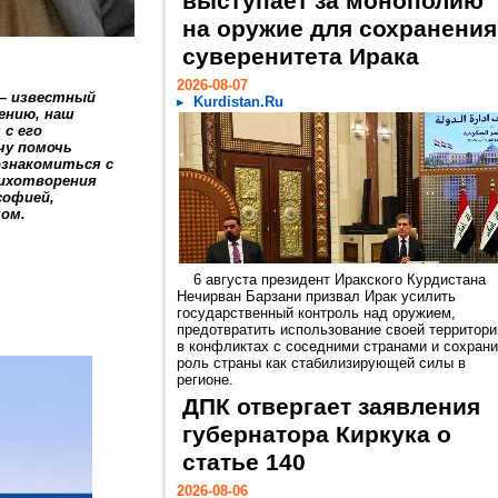
выступает за монополию
на оружие для сохранения
суверенитета Ирака
2026-08-07
 – известный
Kurdistan.Ru
лению, наш
с его
чу помочь
ознакомиться с
ихотворения
софией,
мом.
6 августа президент Иракского Курдистана
Нечирван Барзани призвал Ирак усилить
государственный контроль над оружием,
предотвратить использование своей территори
в конфликтах с соседними странами и сохрани
роль страны как стабилизирующей силы в
регионе.
ДПК отвергает заявления
губернатора Киркука о
статье 140
2026-08-06