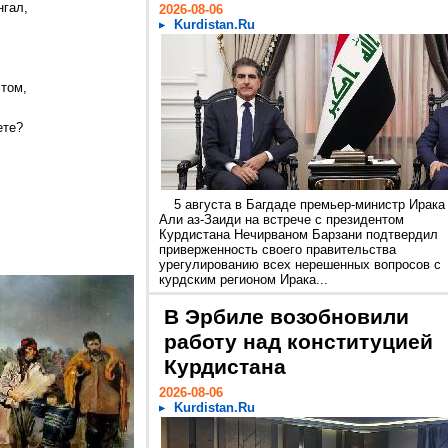
нгал,
2026-08-06
Kurdistan.Ru
этом,
ете?
5 августа в Багдаде премьер-министр Ирака
Али аз-Заиди на встрече с президентом
Курдистана Нечирваном Барзани подтвердил
приверженность своего правительства
урегулированию всех нерешенных вопросов с
курдским регионом Ирака...
В Эрбиле возобновили
работу над конституцией
Курдистана
2026-08-06
Kurdistan.Ru