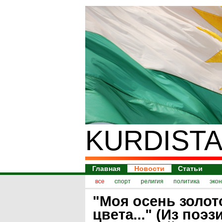
KURDISTA
Главная
Новости
Статьи
все
спорт
религия
политика
эко
"Моя осень золот
цвета..." (Из поэз