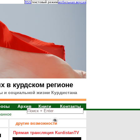
RSS
текстовый режим
мобильная версия
х в курдском регионе
ы и социальной жизни Курдистана
росы
Архив
Книги
Контакты
ранное
другие возможности
Прямая трансляция KurdistanTV
я