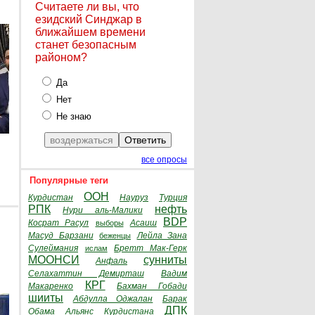
Считаете ли вы, что
езидский Синджар в
ближайшем времени
станет безопасным
районом?
Да
Нет
Не знаю
все опросы
Популярные теги
ООН
Курдистан
Науруз
Турция
РПК
нефть
Нури аль-Малики
BDP
Косрат Расул
Асаиш
выборы
Масуд Барзани
Лейла Зана
беженцы
Сулеймания
Бретт Мак-Герк
ислам
МООНСИ
сунниты
Анфаль
Селахаттин Демирташ
Вадим
КРГ
Макаренко
Бахман Гобади
шииты
Абдулла Оджалан
Барак
ДПК
Обама
Альянс Курдистана