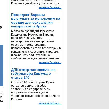
Самаана Аги о том, что статья 140
Конституции Ирака утратила силу...
читать дальше...
Президент Барзани
выступает за монополию на
оружие для сохранения
y
суверенитета Ирака
6 августа президент Иракского
Курдистана Нечирван Барзани
призвал Ирак усилить
государственный контроль над
оружием, предотвратить
использование своей территории в
конфликтах с соседними странами
и сохранить роль страны как
стабилизирующей силы в регионе.
читать дальше...
ДПК отвергает заявления
губернатора Киркука о
статье 140
Статья 140 Конституции Ирака
остается в силе, и любые
заявления о ее утрате силы
подрывают конституцию и
щих
угрожают сосуществованию общин
из
Киркука...
за
читать дальше...