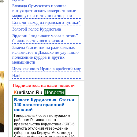
Блокада Ормузского пролива
вынуждает искать альтернативные
маршруты и источники энергии
Есть ли выход из иранского тупика?
Золотой голос Курдистана
Эрдоган "подливает масла в огонь"
ближневосточного кризиса
Замена баасистов на радикальных
исламистов в Дамаске не улучшило
положение курдов и других
меньшинств
Ирак как окно Ирана в арабский мир
Hani
Подпишитесь на наши новости
K
urdistan.Ru
Новости
Власти Курдистана: Статья
140 остается правовой
основой
Генеральный совет по курдским
районам Регионального
правительства Курдистана (КРГ) 6
августа отклонил утверждение
губернатора Киркука Мохаммеда