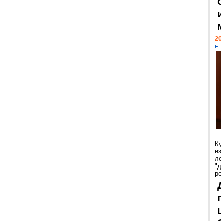
20
К
е
л
"
р