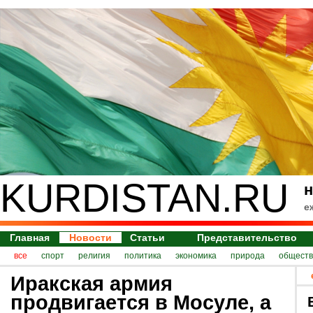
KURDISTAN.RU
н
е
Главная
Новости
Статьи
Представительство
все
спорт
религия
политика
экономика
природа
обществ
Иракская армия
продвигается в Мосуле, а