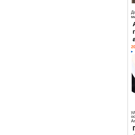
Д
м
20
у
ос
Ar