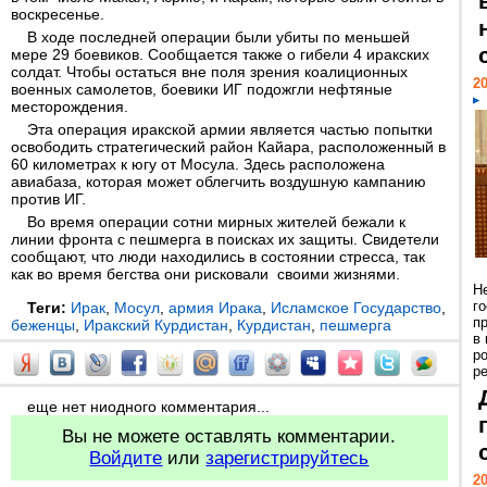
воскресенье.
В ходе последней операции были убиты по меньшей
мере 29 боевиков. Сообщается также о гибели 4 иракских
солдат. Чтобы остаться вне поля зрения коалиционных
20
военных самолетов, боевики ИГ подожгли нефтяные
месторождения.
Эта операция иракской армии является частью попытки
освободить стратегический район Кайара, расположенный в
60 километрах к югу от Мосула. Здесь расположена
авиабаза, которая может облегчить воздушную кампанию
против ИГ.
Во время операции сотни мирных жителей бежали к
линии фронта с пешмерга в поисках их защиты. Свидетели
сообщают, что люди находились в состоянии стресса, так
как во время бегства они рисковали своими жизнями.
Н
г
Теги:
Ирак
,
Мосул
,
армия Ирака
,
Исламское Государство
,
п
беженцы
,
Иракский Курдистан
,
Курдистан
,
пешмерга
в
р
ре
еще нет ниодного комментария...
Вы не можете оставлять комментарии.
Войдите
или
зарегистрируйтесь
20