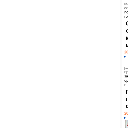
ве
с
п
го
20
р
пр
з
о
в
20