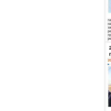
п
н
з
р
п
ре
20