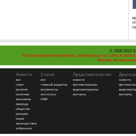
и
ч
с
© 2000-2012 K
Использование материалов, размещенных на сайте Kurdistan
Мнение авторов мож
Новости
Статьи
Представительство
Диаспор
все
все
новости
новости
спорт
главный редактор
фотоматериалы
фотоматер
религия
колумнисты
видеоматериалы
видеомате
политика
институты
контакты
контакты
экономика
СМИ
природа
общество
культура
наука
происшествия
избранное