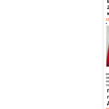
20
р
ав
з
с