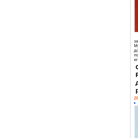
з
М
д
п
ег
20