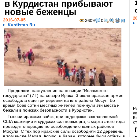
в Курдистан прибывают
новые беженцы
20
2016-07-05
3609
0
Kurdistan.Ru
Продолжая наступление на позиции "Исламского
государства" (ИГ) на севере Ирака, 3 июля иракская армия
освободила еще три деревни на юге района Мосул. Во
время боев сотни местных жителей покинули эти места и
Р
бежали в поисках безопасности в Курдистан.
а
Тысячи иракских войск, при поддержке возглавляемой
К
США коалиции и курдских сил пешмерга, с марта этого года
ст
проводят операцию по освобождению южных районов
Мосула. С тех пор иракские силы освободили 12 деревень,
в том числе Махал, Асрию, и Карам, которые были отбиты в