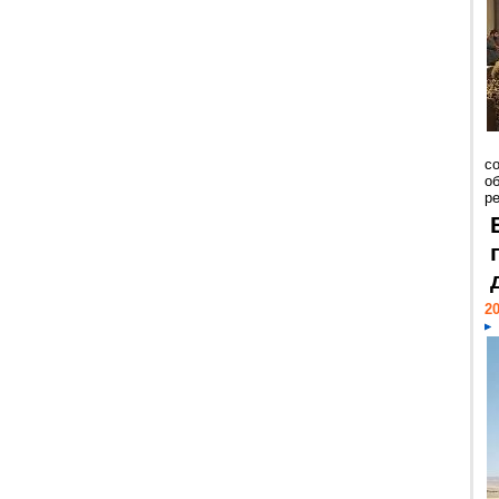
со
о
ре
20