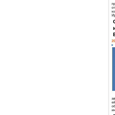
п
о
к
И
20
а
ей
о
и