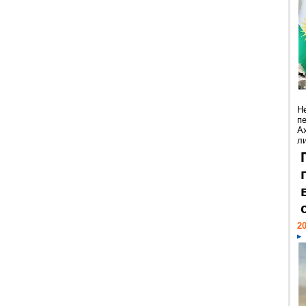
Н
п
А
ли
20