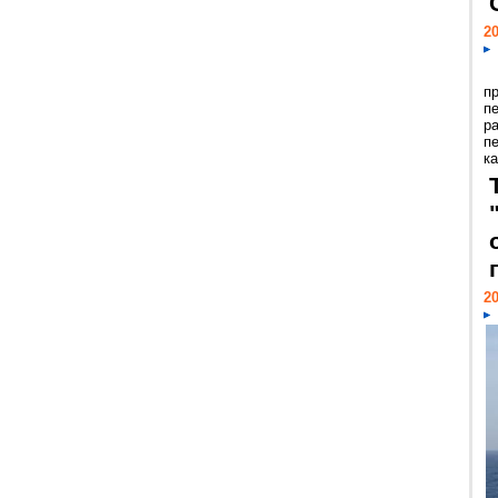
20
п
п
р
п
ка
20