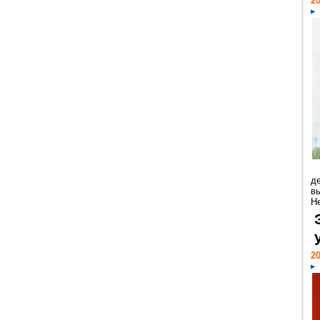
20
д
в
Н
20