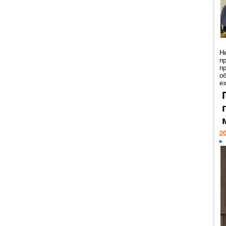
Н
п
п
о
ез
20