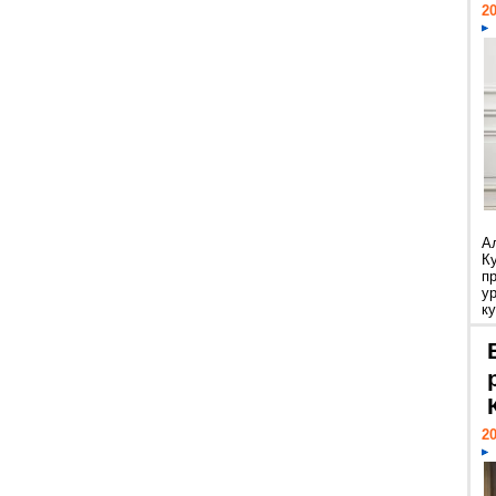
20
А
К
п
у
ку
20