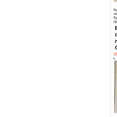
К
п
К
пр
20