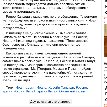
этапе", - отметил иранский контр-адмирал. По его словам,
"безопасность мореходства должна обеспечиваться
коллективно региональными странами, обладающими
морским потенциалом".
Ранее Ханзади указал, что, по его убеждению, "в регионе
20
нет необходимости в присутствии иностранных сил, и Иран
готов к сотрудничеству в данном вопросе с соседними
государствами".
В пятницу в Индийском океане и Оманском заливе
начались совместные военно-морские учения России,
Ирана и Китая под кодовым названием "Пояс морской
безопасности". Ожидается, что они продлятся до
понедельника.
Как заявил заместитель командующего армией
исламской республики контр-адмирал Хабиболла Сайяри,
совместные морские учения Ирана, России и Китая станут
Н
не последними маневрами, совместно проведенными
г
тремя странами. "Мы [Тегеран, Москва и Пекин] найдем
п
способ проводить учения и в дальнейшем", - сказал он и
в
при этом подчеркнул, что речи о создании трехсторонней
р
коалиции не идет.
ре
Теги:
Иран
,
армия Ирана
,
Хосейн Ханзади
,
Россия
,
армия России
,
Китай
,
армия Китая
,
Оманский залив
20