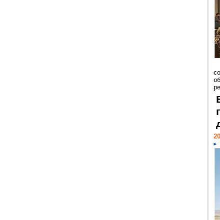
со
о
ре
20