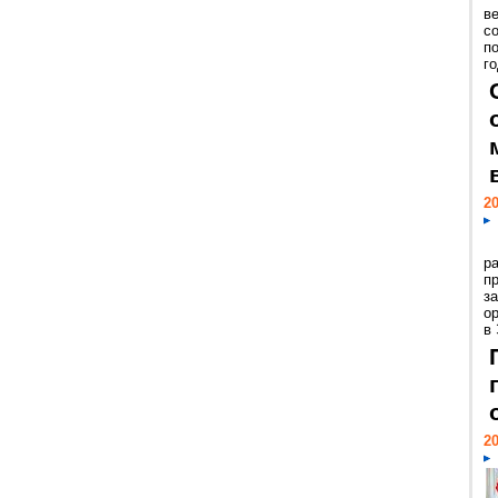
ве
с
п
го
20
р
пр
з
о
в
20