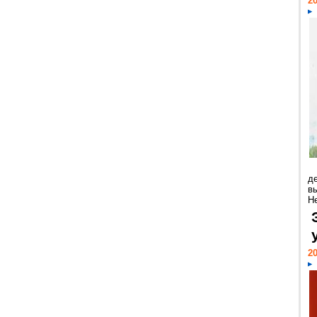
20
д
в
Н
20