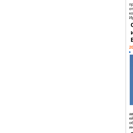
п
о
к
И
20
а
ей
о
и