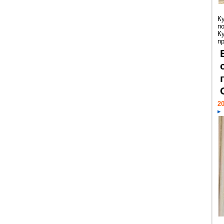
К
п
К
пр
20