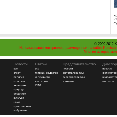
и
ч
с
© 2000-2012 K
Использование материалов, размещенных на сайте Kurdistan
Мнение авторов мож
Новости
Статьи
Представительство
Диаспор
все
все
новости
новости
спорт
главный редактор
фотоматериалы
фотоматер
религия
колумнисты
видеоматериалы
видеомате
политика
институты
контакты
контакты
экономика
СМИ
природа
общество
культура
наука
происшествия
избранное