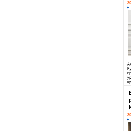
20
А
К
п
у
ку
20