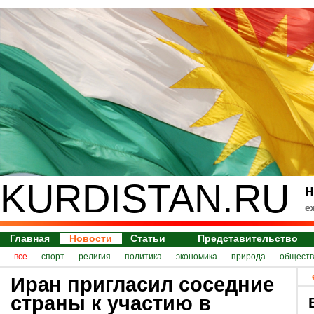
KURDISTAN.RU
н
е
Главная
Новости
Статьи
Представительство
все
спорт
религия
политика
экономика
природа
обществ
Иран пригласил соседние
страны к участию в