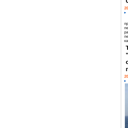
20
п
п
р
п
ка
20