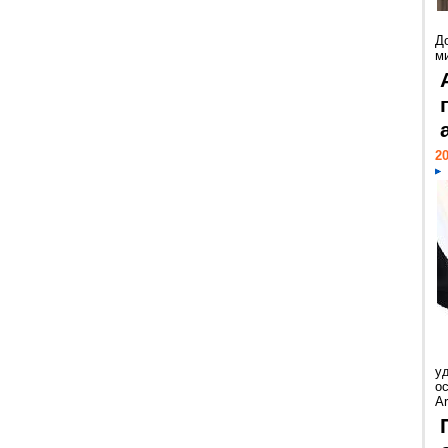
Д
м
20
у
ос
Ar