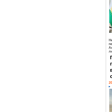
Н
п
А
ли
20