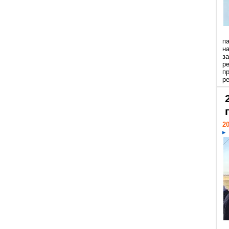
п
н
з
р
п
ре
20