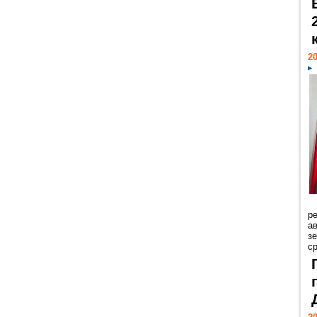
20
р
ав
з
с