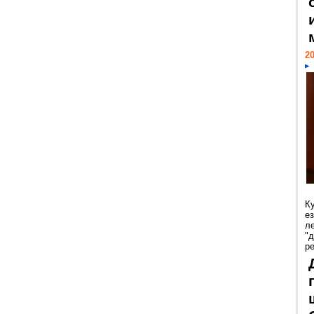
20
К
е
л
"
р