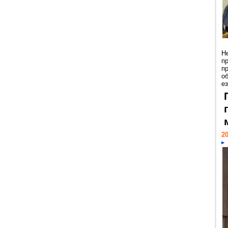
Н
п
п
о
ез
20