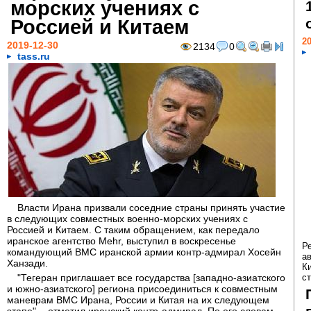
морских учениях с
Россией и Китаем
20
2019-12-30
2134
0
tass.ru
Власти Ирана призвали соседние страны принять участие
в следующих совместных военно-морских учениях с
Россией и Китаем. С таким обращением, как передало
иранское агентство Mehr, выступил в воскресенье
Р
командующий ВМС иранской армии контр-адмирал Хосейн
а
Ханзади.
К
"Тегеран приглашает все государства [западно-азиатского
ст
и южно-азиатского] региона присоединиться к совместным
маневрам ВМС Ирана, России и Китая на их следующем