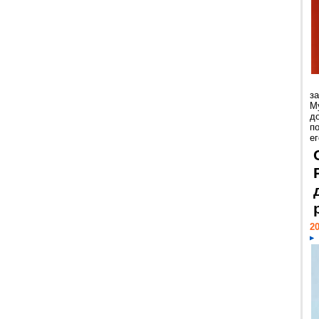
з
М
д
п
ег
20