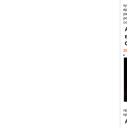
к
в
р
р
с
20
п
к