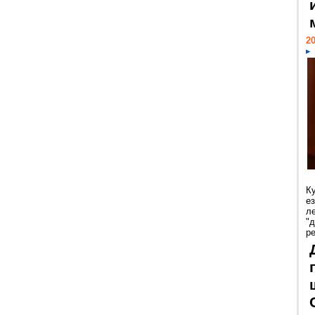
20
К
е
л
"
р