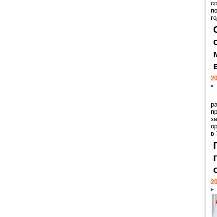
с
п
го
20
р
пр
з
о
в
20