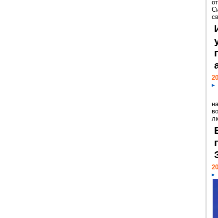
о
С
св
20
н
в
лю
20