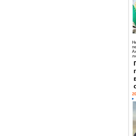
Н
п
А
ли
20