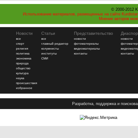
© 2000-2012 K
Использование материалов, размещенных на сайте Kurdistan
Мнение авторов мож
Новости
Статьи
Представительство
Диаспор
все
все
новости
новости
спорт
главный редактор
фотоматериалы
фотоматер
религия
колумнисты
видеоматериалы
видеомате
политика
институты
контакты
контакты
экономика
СМИ
природа
общество
культура
наука
происшествия
избранное
Разработка, поддержка и поискова