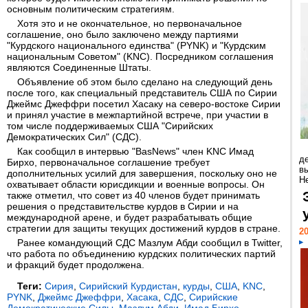
основным политическим стратегиям.
Хотя это и не окончательное, но первоначальное
соглашение, оно было заключено между партиями
"Курдского национального единства" (PYNK) и "Курдским
национальным Советом" (KNC). Посредником соглашения
являются Соединенные Штаты.
Объявление об этом было сделано на следующий день
после того, как специальный представитель США по Сирии
Джеймс Джеффри посетил Хасаку на северо-востоке Сирии
и принял участие в межпартийной встрече, при участии в
том числе поддерживаемых США "Сирийских
Демократических Сил" (СДС).
Как сообщил в интервью "BasNews" член KNC Имад
д
Бирхо, первоначальное соглашение требует
в
дополнительных усилий для завершения, поскольку оно не
Н
охватывает области юрисдикции и военные вопросы. Он
также отметил, что совет из 40 членов будет принимать
решения о представительстве курдов в Сирии и на
международной арене, и будет разрабатывать общие
стратегии для защиты текущих достижений курдов в стране.
20
Ранее командующий СДС Мазлум Абди сообщил в Twitter,
что работа по объединению курдских политических партий
и фракций будет продолжена.
Теги:
Сирия
,
Сирийский Курдистан
,
курды
,
США
,
KNC
,
PYNK
,
Джеймс Джеффри
,
Хасака
,
СДС
,
Сирийские