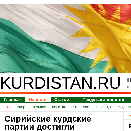
KURDISTAN.RU
н
е
Главная
Новости
Статьи
Представительство
все
спорт
религия
политика
экономика
природа
обществ
Сирийские курдские
партии достигли