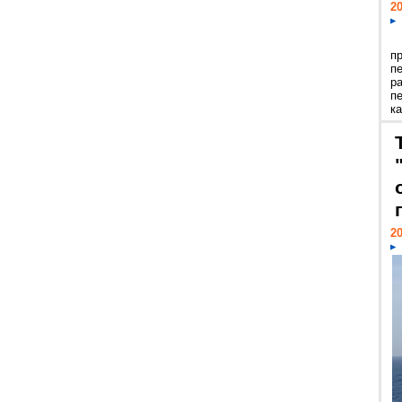
20
п
п
р
п
ка
20