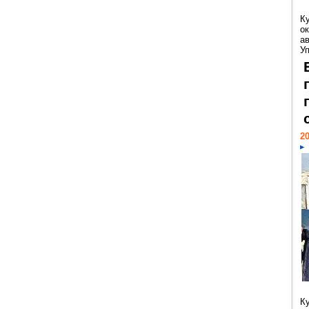
К
ок
а
У
20
К