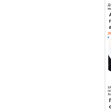
Д
м
20
у
ос
Ar