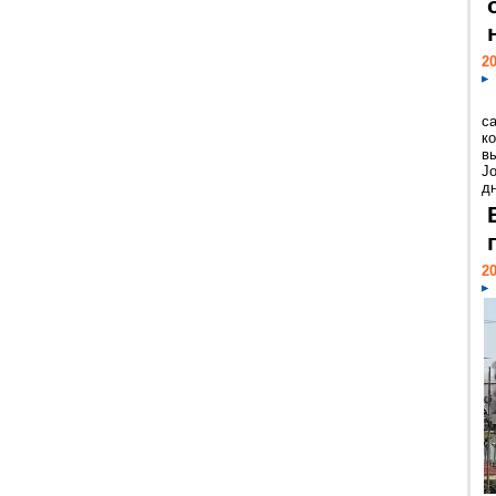
20
с
к
в
Jo
дн
20