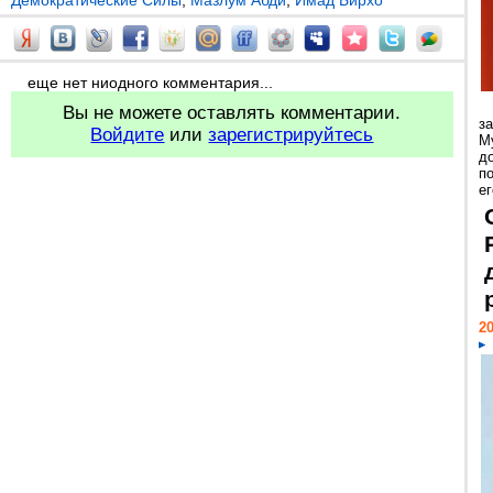
Демократические Силы
,
Мазлум Абди
,
Имад Бирхо
еще нет ниодного комментария...
Вы не можете оставлять комментарии.
з
Войдите
или
зарегистрируйтесь
М
д
п
ег
20