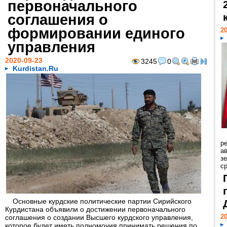
первоначального
соглашения о
формировании единого
20
управления
2020-09-23
3245
0
Kurdistan.Ru
р
ав
з
с
Основные курдские политические партии Сирийского
Курдистана объявили о достижении первоначального
20
соглашения о создании Высшего курдского управления,
которое будет иметь полномочия принимать решения по