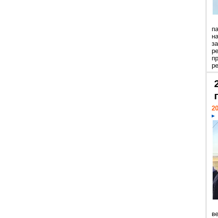
п
н
з
р
п
ре
20
ве