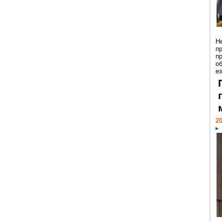
Н
п
п
о
ез
20