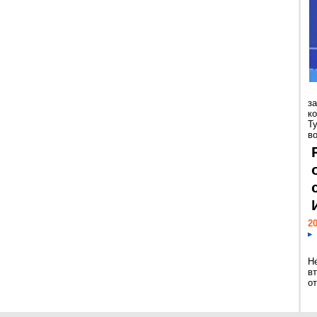
з
к
Т
во
20
Н
в
о