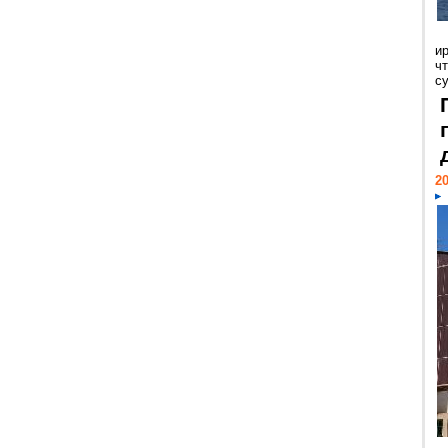
и
ч
с
20