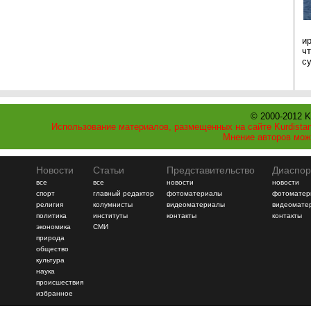
и
ч
с
© 2000-2012 K
Использование материалов, размещенных на сайте Kurdistan
Мнение авторов мож
Новости
Статьи
Представительство
Диаспор
все
все
новости
новости
спорт
главный редактор
фотоматериалы
фотоматер
религия
колумнисты
видеоматериалы
видеомате
политика
институты
контакты
контакты
экономика
СМИ
природа
общество
культура
наука
происшествия
избранное