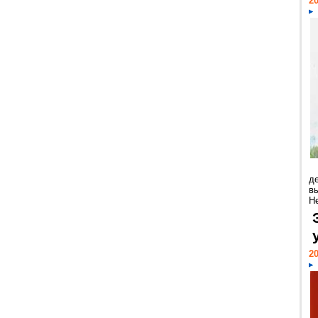
20
д
в
Н
20