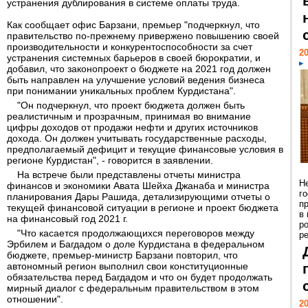
устранения дублирования в системе оплаты труда.
Как сообщает офис Барзани, премьер "подчеркнул, что
правительство по-прежнему привержено повышению своей
производительности и конкурентоспособности за счет
20
устранения системных барьеров в своей бюрократии, и
добавил, что законопроект о бюджете на 2021 год должен
быть направлен на улучшение условий ведения бизнеса
при понимании уникальных проблем Курдистана".
"Он подчеркнул, что проект бюджета должен быть
реалистичным и прозрачным, принимая во внимание
цифры доходов от продажи нефти и других источников
дохода. Он должен учитывать государственные расходы,
предполагаемый дефицит и текущие финансовые условия в
регионе Курдистан", - говорится в заявлении.
На встрече были представлены отчеты министра
Н
финансов и экономики Авата Шейха Джанаба и министра
г
планирования Дары Рашида, детализирующими отчеты о
п
текущей финансовой ситуации в регионе и проект бюджета
в
на финансовый год 2021 г.
р
"Что касается продолжающихся переговоров между
ре
Эрбилем и Багдадом о доле Курдистана в федеральном
бюджете, премьер-министр Барзани повторил, что
автономный регион выполнил свои конституционные
обязательства перед Багдадом и что он будет продолжать
мирный диалог с федеральным правительством в этом
отношении".
20