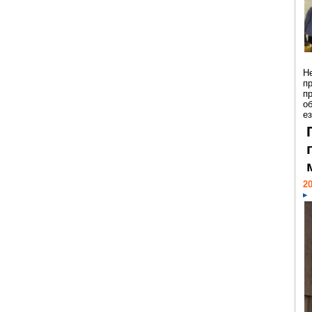
Н
п
п
о
ез
20