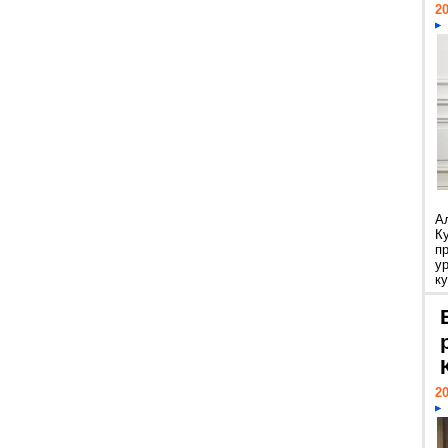
20
А
К
п
у
ку
20