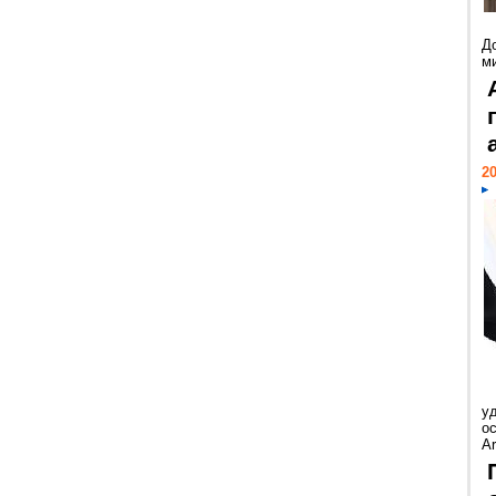
Д
м
20
у
ос
Ar