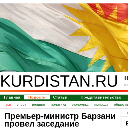
KURDISTAN.RU
н
е
Главная
Новости
Статьи
Представительство
все
спорт
религия
политика
экономика
природа
обществ
Премьер-министр Барзани
провел заседание