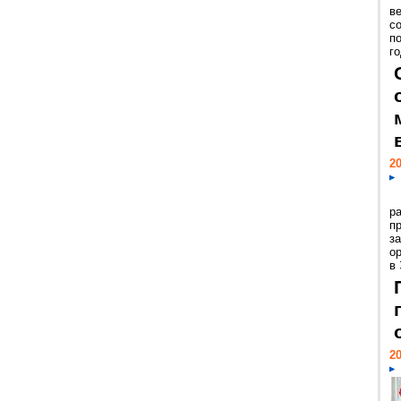
ве
с
п
го
20
р
пр
з
о
в
20