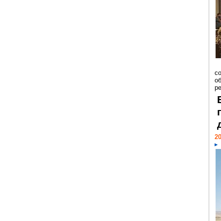
со
о
ре
20