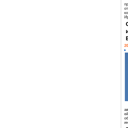
п
о
к
И
20
а
ей
о
и