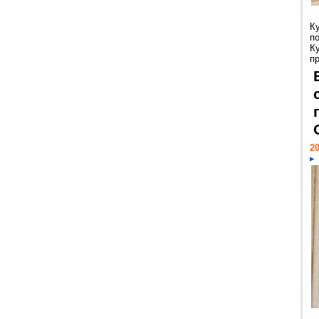
К
п
К
пр
20