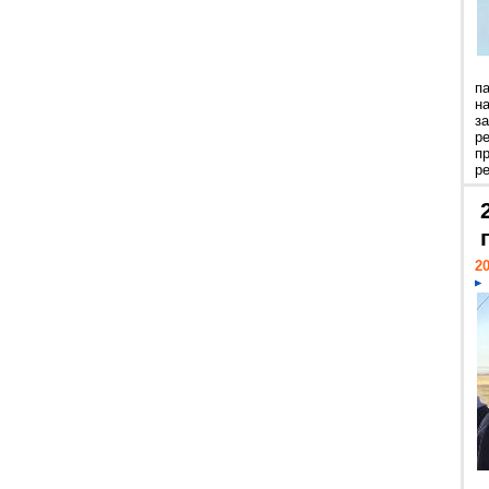
п
н
з
р
п
ре
20