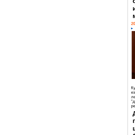
20
К
е
л
"
р