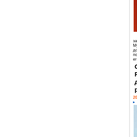
з
М
д
п
ег
20