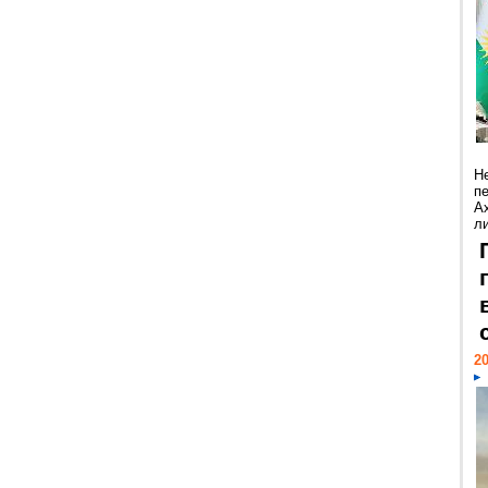
Н
п
А
ли
20