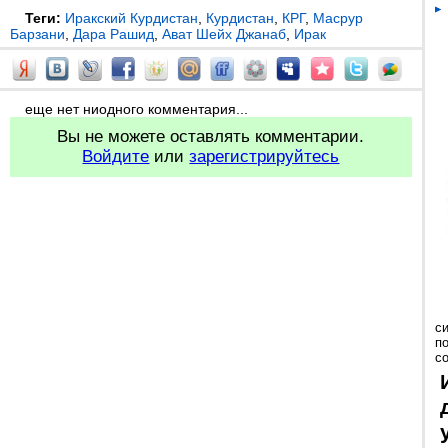
Теги:
Иракский Курдистан
,
Курдистан
,
КРГ
,
Масрур
Барзани
,
Дара Рашид
,
Ават Шейх Джанаб
,
Ирак
еще нет ниодного комментария...
Вы не можете оставлять комментарии.
Войдите
или
зарегистрируйтесь
с
п
с