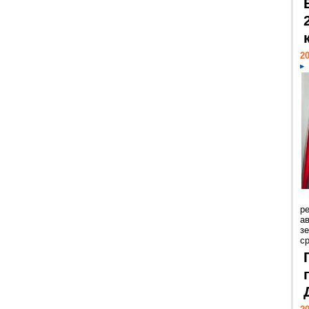
20
р
ав
з
с