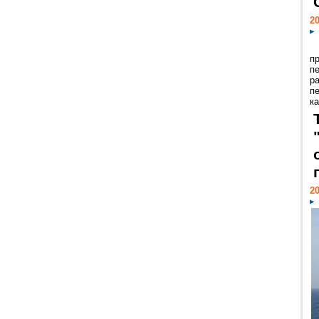
20
п
п
р
п
ка
20