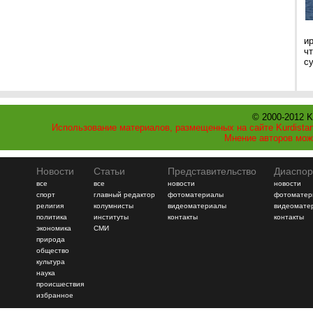
и
ч
с
© 2000-2012 K
Использование материалов, размещенных на сайте Kurdistan
Мнение авторов мож
Новости
Статьи
Представительство
Диаспор
все
все
новости
новости
спорт
главный редактор
фотоматериалы
фотоматер
религия
колумнисты
видеоматериалы
видеомате
политика
институты
контакты
контакты
экономика
СМИ
природа
общество
культура
наука
происшествия
избранное