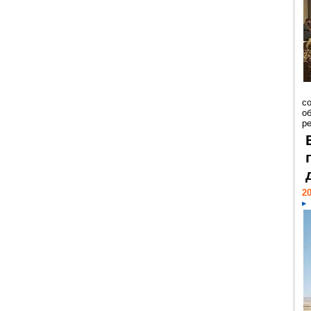
со
о
ре
20