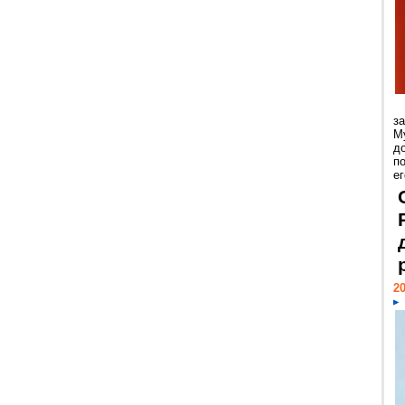
з
М
д
п
ег
20