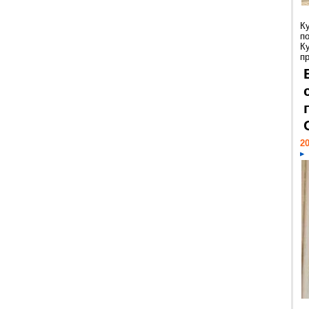
К
п
К
пр
20