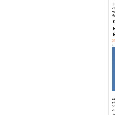
п
о
к
И
20
а
ей
о
и