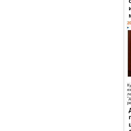
20
К
е
л
"
р