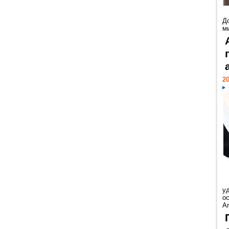
Д
м
20
у
ос
Ar