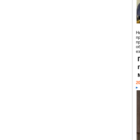
Н
п
п
о
ез
20