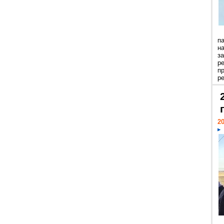
п
н
з
р
п
ре
20