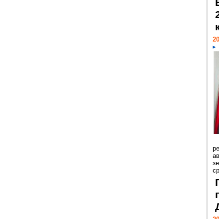
20
р
ав
з
с