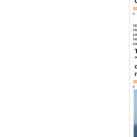
20
п
п
р
п
ка
20