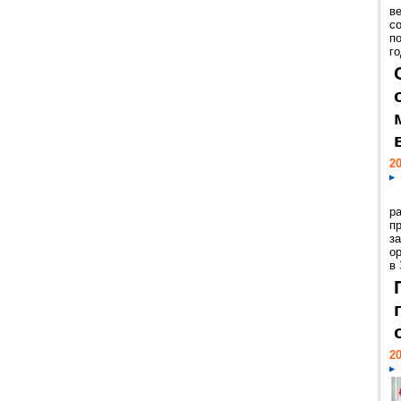
ве
с
п
го
20
р
пр
з
о
в
20