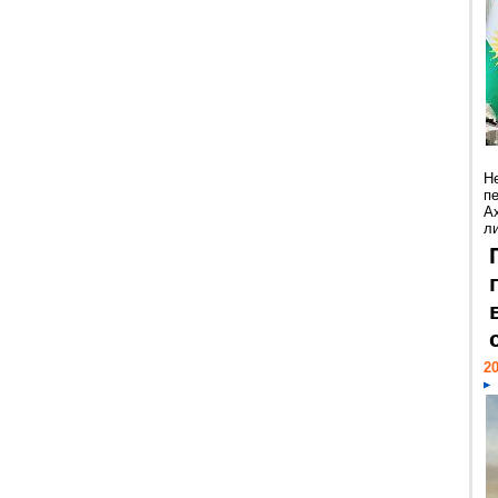
Н
п
А
ли
20