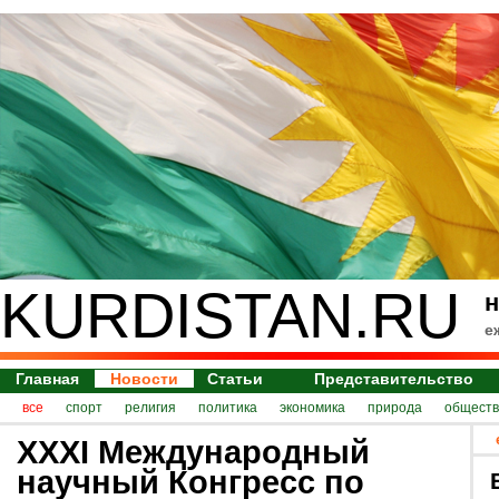
KURDISTAN.RU
н
е
Главная
Новости
Статьи
Представительство
все
спорт
религия
политика
экономика
природа
обществ
XXXI Международный
научный Конгресс по