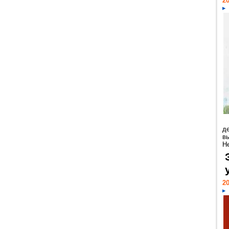
20
д
в
Н
20