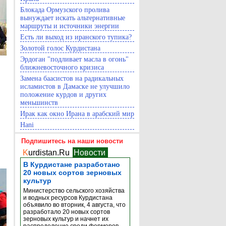
Блокада Ормузского пролива
вынуждает искать альтернативные
маршруты и источники энергии
Есть ли выход из иранского тупика?
Золотой голос Курдистана
Эрдоган "подливает масла в огонь"
ближневосточного кризиса
Замена баасистов на радикальных
исламистов в Дамаске не улучшило
положение курдов и других
меньшинств
Ирак как окно Ирана в арабский мир
Hani
Подпишитесь на наши новости
K
urdistan.Ru
Новости
В Курдистане разработано
20 новых сортов зерновых
культур
Министерство сельского хозяйства
и водных ресурсов Курдистана
объявило во вторник, 4 августа, что
разработало 20 новых сортов
зерновых культур и начнет их