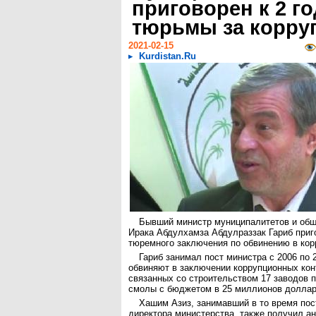
приговорен к 2 г
тюрьмы за корр
2021-02-15
Kurdistan.Ru
Бывший министр муниципалитетов и общ
Ирака Абдулхамза Абдулраззак Гариб приг
тюремного заключения по обвинению в ко
Гариб занимал пост министра с 2006 по 2
обвиняют в заключении коррупционных конт
связанных со строительством 17 заводов 
смолы с бюджетом в 25 миллионов долла
Хашим Азиз, занимавший в то время пос
директора министерства, также получил а