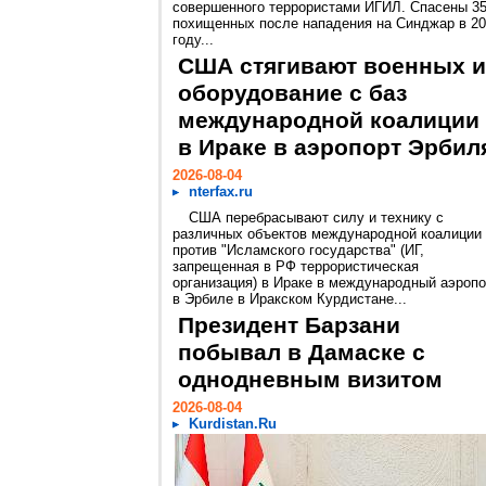
совершенного террористами ИГИЛ. Спасены 3
похищенных после нападения на Синджар в 2
году...
США стягивают военных и
оборудование с баз
международной коалиции
в Ираке в аэропорт Эрбил
2026-08-04
nterfax.ru
США перебрасывают силу и технику с
различных объектов международной коалиции
против "Исламского государства" (ИГ,
запрещенная в РФ террористическая
организация) в Ираке в международный аэропо
в Эрбиле в Иракском Курдистане...
Президент Барзани
побывал в Дамаске с
однодневным визитом
2026-08-04
Kurdistan.Ru