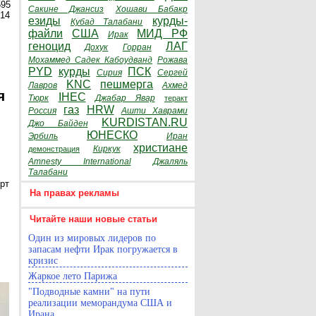
595
Сакине Джансиз
Хошави Бабакр
014
езиды
курды-
Кубад Талабани
файли
США
МИД РФ
Ирак
геноцид
ЛАГ
Дохук
Горран
Мохаммед Садек Кабоудванд
Рожава
PYD
курды
ПСК
Сирия
Сергей
KNC
пешмерга
Лавров
Ахмед
я
IHEC
Тюрк
Джабар Явар
теракт
газ
HRW
Россия
Ашти Хаврами
KURDISTAN.RU
Джо Байден
ЮНЕСКО
Эрбиль
Иран
христиане
Киркук
демонстрация
Amnesty International
Джаляль
Талабани
рт
На правах рекламы
Читайте наши новые статьи
Один из мировых лидеров по
запасам нефти Ирак погружается в
кризис
Жаркое лето Парижа
"Подводные камни" на пути
реализации меморандума США и
Ирана