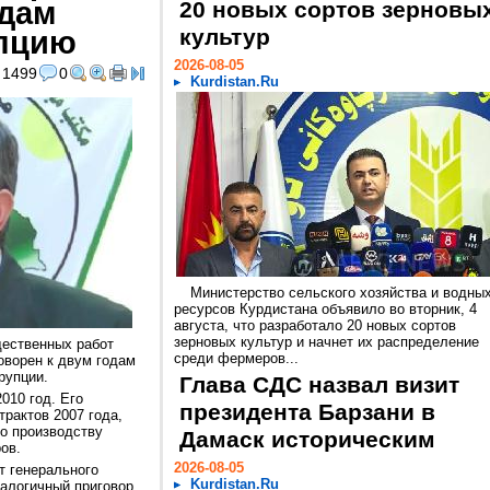
одам
20 новых сортов зерновы
упцию
культур
2026-08-05
1499
0
Kurdistan.Ru
Министерство сельского хозяйства и водны
ресурсов Курдистана объявило во вторник, 4
августа, что разработало 20 новых сортов
зерновых культур и начнет их распределение
ественных работ
среди фермеров...
оворен к двум годам
ррупции.
Глава СДС назвал визит
010 год. Его
президента Барзани в
рактов 2007 года,
по производству
Дамаск историческим
ров.
2026-08-05
т генерального
Kurdistan.Ru
налогичный приговор