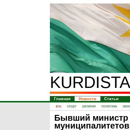
KURDISTA
Главная
Новости
Статьи
все
спорт
религия
политика
эко
Бывший министр
муниципалитетов