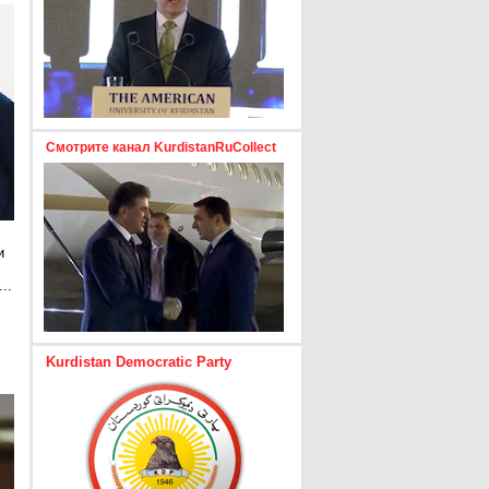
Смотрите канал KurdistanRuCollect
и
..
е
Kurdistan Democratic Party