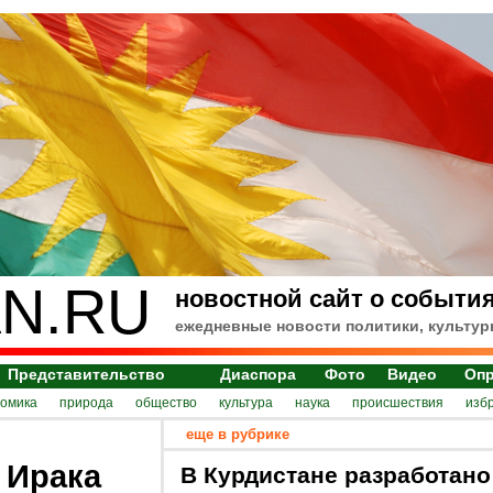
N.RU
новостной сайт о события
ежедневные новости политики, культур
Представительство
Диаспора
Фото
Видео
Оп
номика
природа
общество
культура
наука
происшествия
изб
еще в рубрике
 Ирака
В Курдистане разработано