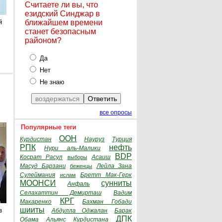
Считаете ли вы, что
езидский Синджар в
й
ближайшем времени
станет безопасным
районом?
Да
Нет
Не знаю
все опросы
Популярные теги
ООН
Курдистан
Науруз
Турция
РПК
нефть
Нури аль-Малики
BDP
Косрат Расул
Асаиш
выборы
Масуд Барзани
Лейла Зана
беженцы
Сулеймания
Бретт Мак-Герк
ислам
МООНСИ
сунниты
Анфаль
Селахаттин Демирташ
Вадим
КРГ
Макаренко
Бахман Гобади
шииты
з
Абдулла Оджалан
Барак
ДПК
Обама
Альянс Курдистана