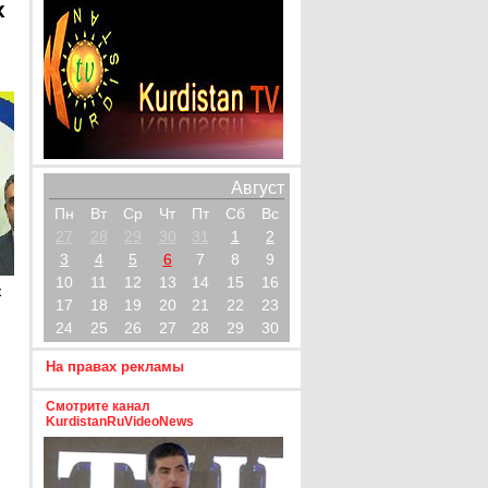
х
Август
Пн
Вт
Ср
Чт
Пт
Сб
Вс
27
28
29
30
31
1
2
3
4
5
6
7
8
9
10
11
12
13
14
15
16
х
17
18
19
20
21
22
23
24
25
26
27
28
29
30
На правах рекламы
Смотрите канал
KurdistanRuVideoNews