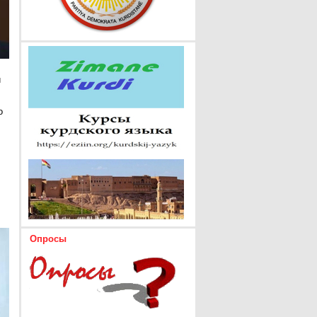
и
о
Опросы