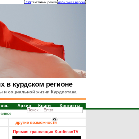
RSS
текстовый режим
мобильная версия
х в курдском регионе
ы и социальной жизни Курдистана
росы
Архив
Книги
Контакты
ранное
другие возможности
Прямая трансляция KurdistanTV