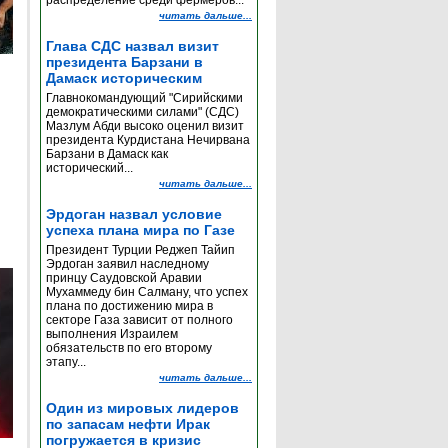
распределение среди фермеров...
читать дальше...
Глава СДС назвал визит
президента Барзани в
Дамаск историческим
Главнокомандующий "Сирийскими
демократическими силами" (СДС)
Мазлум Абди высоко оценил визит
президента Курдистана Нечирвана
Барзани в Дамаск как
исторический...
читать дальше...
Эрдоган назвал условие
успеха плана мира по Газе
Президент Турции Реджеп Тайип
Эрдоган заявил наследному
принцу Саудовской Аравии
Мухаммеду бин Салману, что успех
плана по достижению мира в
секторе Газа зависит от полного
выполнения Израилем
обязательств по его второму
этапу...
читать дальше...
Один из мировых лидеров
по запасам нефти Ирак
погружается в кризис