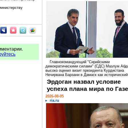
министерству
мментарии.
руйтесь
Главнокомандующий "Сирийскими
демократическими силами" (СДС) Мазлум Абд
высоко оценил визит президента Курдистана
Нечирвана Барзани в Дамаск как исторический.
Эрдоган назвал условие
успеха плана мира по Газ
2026-08-05
ria.ru