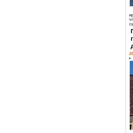
и
ч
с
20