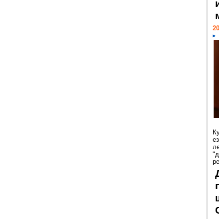
20
К
е
л
"
р