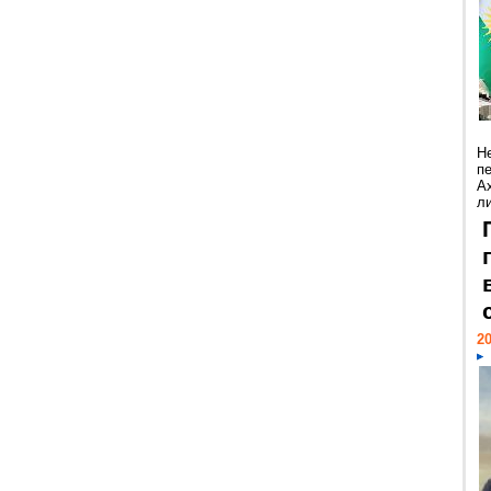
Н
п
А
ли
20