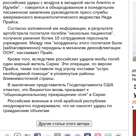
российские удары с воздуха в западной части Алеппо и
Идлибе", - говорится в обнародованном в понедельник
письменном заявлении руководителя пресс-службы
американского внешнеполитического ведомства Неда
Прайса.
Согласно изложенной им информации, в результате
артобстрела госпиталя погибли "несколько пациентов",
получили ранения более 10 сотрудников персонала
учреждения. Между тем "координаты этого госпиталя были
[заблаговременно] переданы в механизм деконфликтации
ООН", настаивает Прайс.
Кроме того, вследствие российских ударов якобы погиб
один мирный житель Сирии. Эти операции, по версии
Прайса, также поставили под угрозу поставки "остро
д
необходимой помощи" в упомянутые районы
в
ближневосточной страны.
Н
В заключение представитель Госдепартамента США
отметил, что Вашингтон вновь призывает к
"общенациональному прекращению огня" в Сирии.
Российские военные в этой арабской республике
20
неоднократно подчеркивали, что не наносят удары по
гражданским объектам.