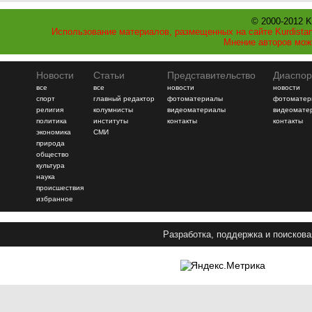
© 2000-2012 K
Использование материалов, размещенных на сайте Kurdistan
Мнение авторов мож
Новости
Статьи
Представительство
Диаспор
все
все
новости
новости
спорт
главный редактор
фотоматериалы
фотоматер
религия
колумнисты
видеоматериалы
видеомате
политика
институты
контакты
контакты
экономика
СМИ
природа
общество
культура
наука
происшествия
избранное
Разработка, поддержка и поискова