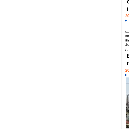
20
с
к
в
Jo
дн
20