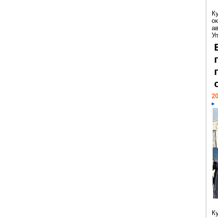
К
ок
а
У
20
К