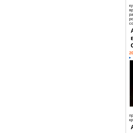
к
в
р
р
с
20
п
к