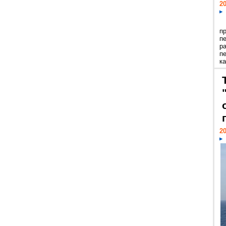
20
п
п
р
п
ка
20