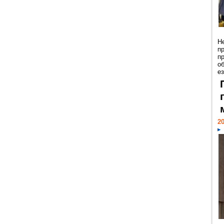
Н
п
п
о
ез
20