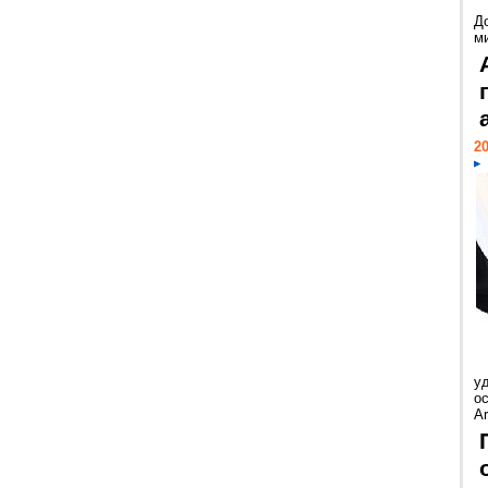
Д
м
20
у
ос
Ar