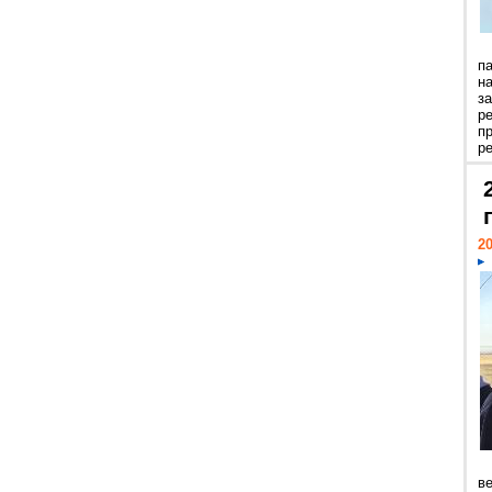
п
н
з
р
п
ре
20
ве