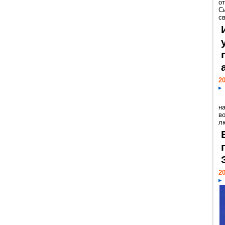
о
С
св
20
н
в
лю
20