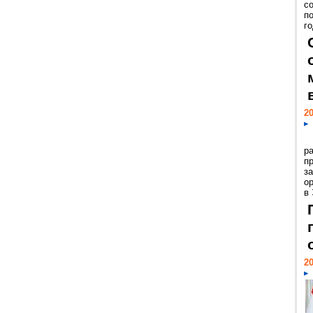
с
п
го
20
р
пр
з
о
в
20