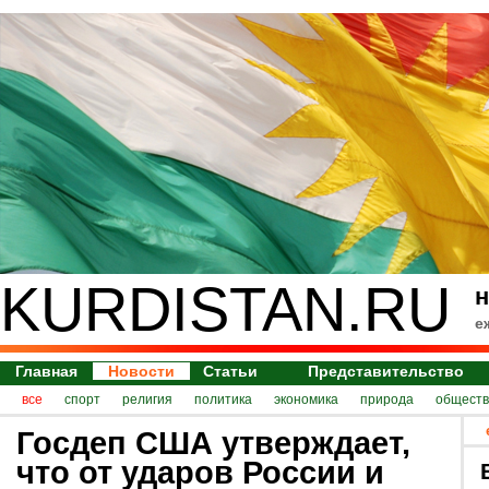
KURDISTAN.RU
н
е
Главная
Новости
Статьи
Представительство
все
спорт
религия
политика
экономика
природа
обществ
Госдеп США утверждает,
что от ударов России и