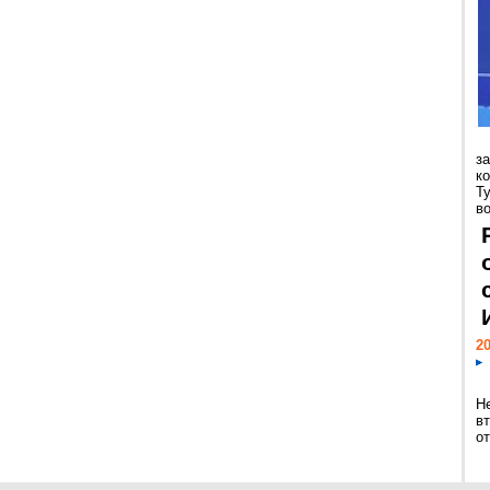
з
к
Т
во
20
Н
в
о