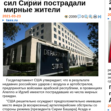
сил Сирии пострадали
мирные жители
20
2021-03-23
2099
0
tass.ru
р
ав
з
Госдепартамент США утверждает, что в результате
с
недавних российских ударов с воздуха и артобстрелов,
предпринятых войсками арабской республики, в провинциях
Алеппо и Идлиб имеются пострадавшие из числа мирных
граждан.
"США решительно осуждают предположительно имевшие
место вчера [в воскресенье] артиллерийские обстрелы со
20
стороны режима [президента Сирии Башара] Асада и