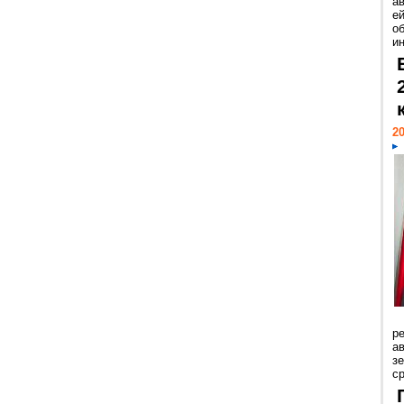
а
ей
о
и
20
р
ав
з
с