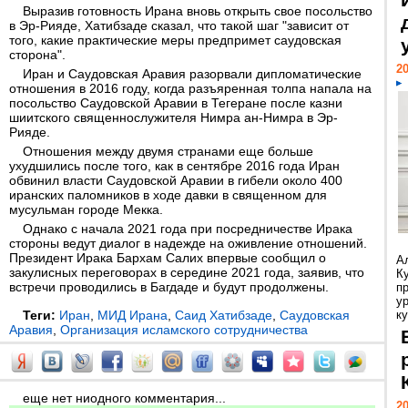
Выразив готовность Ирана вновь открыть свое посольство
в Эр-Рияде, Хатибзаде сказал, что такой шаг "зависит от
того, какие практические меры предпримет саудовская
сторона".
20
Иран и Саудовская Аравия разорвали дипломатические
отношения в 2016 году, когда разъяренная толпа напала на
посольство Саудовской Аравии в Тегеране после казни
шиитского священнослужителя Нимра ан-Нимра в Эр-
Рияде.
Отношения между двумя странами еще больше
ухудшились после того, как в сентябре 2016 года Иран
обвинил власти Саудовской Аравии в гибели около 400
иранских паломников в ходе давки в священном для
мусульман городе Мекка.
Однако с начала 2021 года при посредничестве Ирака
стороны ведут диалог в надежде на оживление отношений.
Президент Ирака Бархам Салих впервые сообщил о
А
закулисных переговорах в середине 2021 года, заявив, что
К
встречи проводились в Багдаде и будут продолжены.
п
у
Теги:
Иран
,
МИД Ирана
,
Саид Хатибзаде
,
Саудовская
ку
Аравия
,
Организация исламского сотрудничества
еще нет ниодного комментария...
20