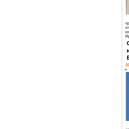
п
о
к
И
20