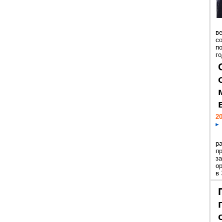
ве
с
п
го
20
р
пр
з
о
в