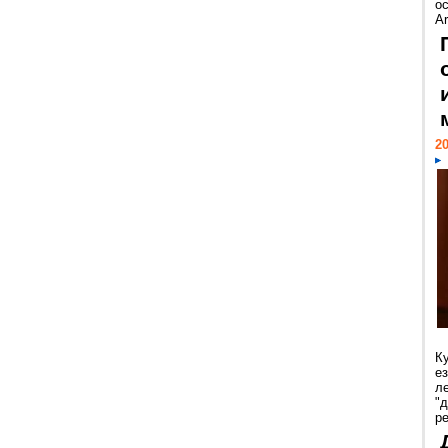
ос
Ar
20
К
е
л
"
р