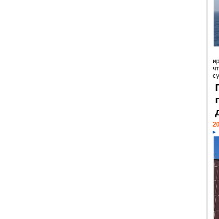
и
ч
с
20