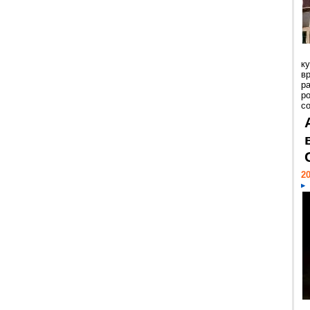
к
в
р
р
с
20