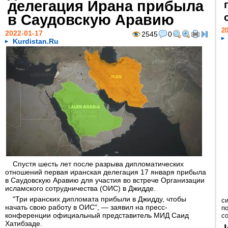
делегация Ирана прибыла
в Саудовскую Аравию
20
2022-01-17
2545
0
Kurdistan.Ru
Спустя шесть лет после разрыва дипломатических
отношений первая иранская делегация 17 января прибыла
в Саудовскую Аравию для участия во встрече Организации
исламского сотрудничества (ОИС) в Джидде.
"Три иранских дипломата прибыли в Джидду, чтобы
с
начать свою работу в ОИС", — заявил на пресс-
п
конференции официальный представитель МИД Саид
с
Хатибзаде.