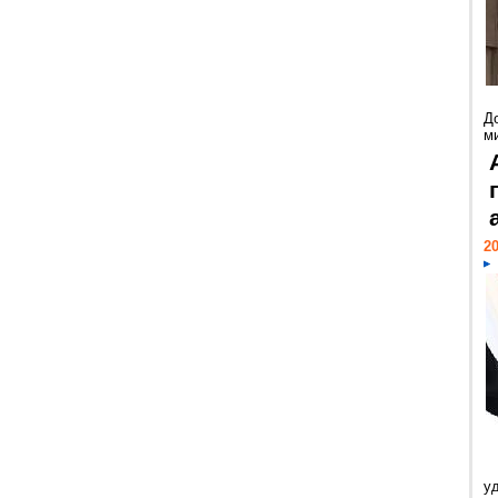
Д
м
20
у