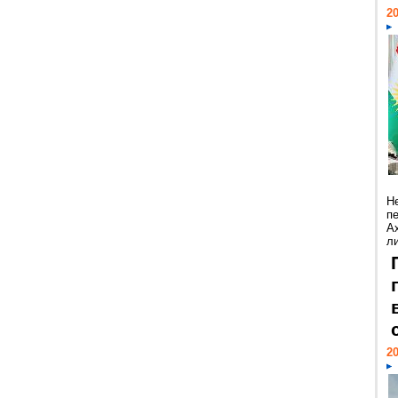
20
Н
п
А
ли
20