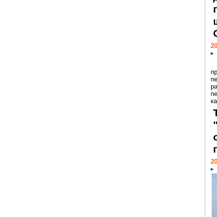
20
п
п
р
п
ка
20