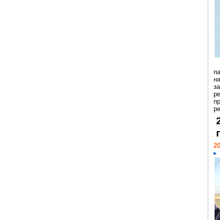
п
н
з
р
п
ре
20