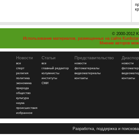
п
к
© 2000-2012 K
Использование материалов, размещенных на сайте Kurdistan
Мнение авторов мож
Новости
Статьи
Представительство
Диаспор
все
все
новости
новости
спорт
главный редактор
фотоматериалы
фотоматер
религия
колумнисты
видеоматериалы
видеомате
политика
институты
контакты
контакты
экономика
СМИ
природа
общество
культура
наука
происшествия
избранное
Разработка, поддержка и поискова