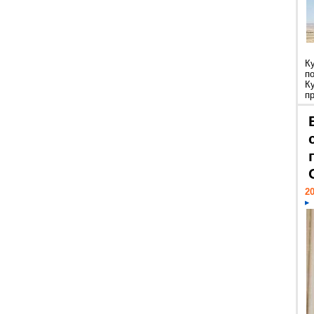
К
п
К
пр
20