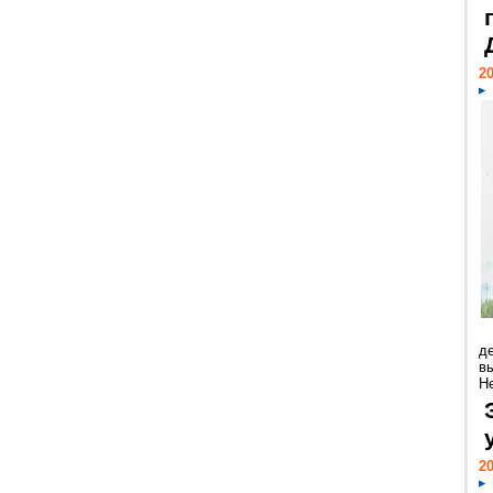
20
д
в
Н
20