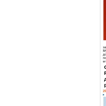
з
М
д
п
ег
20