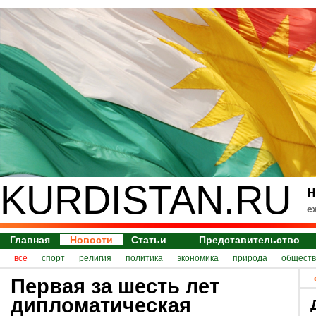
KURDISTAN.RU
н
е
Главная
Новости
Статьи
Представительство
все
спорт
религия
политика
экономика
природа
обществ
Первая за шесть лет
дипломатическая