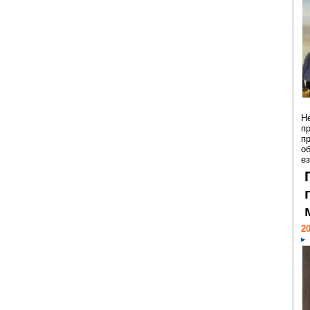
Н
п
п
о
ез
20