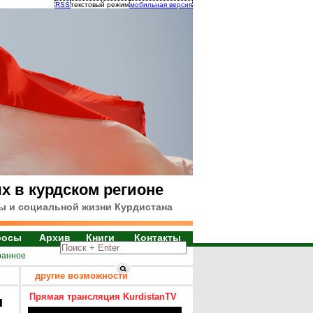
RSS
текстовый режим
мобильная версия
х в курдском регионе
ы и социальной жизни Курдистана
росы
Архив
Книги
Контакты
ранное
другие возможности
Прямая трансляция KurdistanTV
я