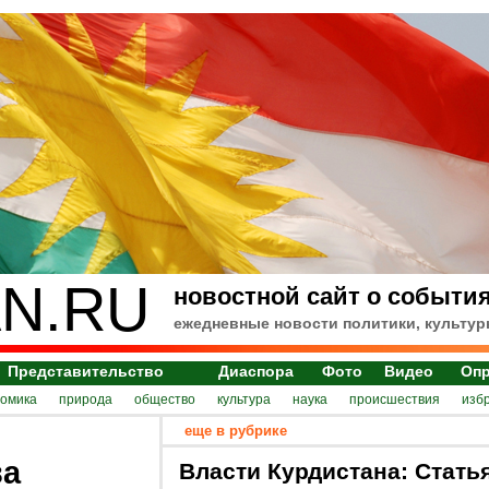
N.RU
новостной сайт о события
ежедневные новости политики, культур
Представительство
Диаспора
Фото
Видео
Оп
номика
природа
общество
культура
наука
происшествия
изб
еще в рубрике
ва
Власти Курдистана: Стать