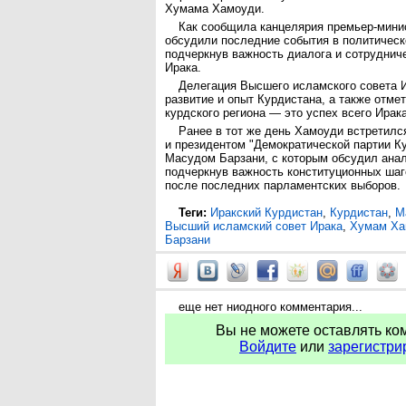
Хумама Хамоуди.
Как сообщила канцелярия премьер-мини
обсудили последние события в политическ
подчеркнув важность диалога и сотруднич
Ирака.
Делегация Высшего исламского совета 
развитие и опыт Курдистана, а также отмет
курдского региона — это успех всего Ирака
Ранее в тот же день Хамоуди встретилс
и президентом "Демократической партии К
Масудом Барзани, с которым обсудил ана
подчеркнув важность конституционных шаг
после последних парламентских выборов.
Теги:
Иракский Курдистан
,
Курдистан
,
М
Высший исламский совет Ирака
,
Хумам Ха
Барзани
еще нет ниодного комментария...
Вы не можете оставлять ко
Войдите
или
зарегистри