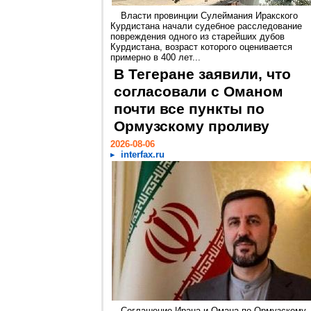
Власти провинции Сулеймания Иракского
Курдистана начали судебное расследование
повреждения одного из старейших дубов
Курдистана, возраст которого оценивается
примерно в 400 лет...
В Тегеране заявили, что
согласовали с Оманом
почти все пункты по
Ормузскому проливу
2026-08-06
interfax.ru
Соглашение Ирана и Омана по Ормузскому