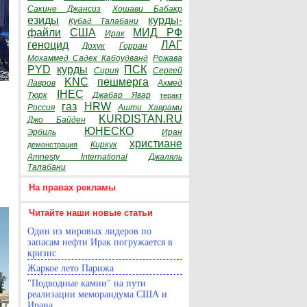
Сакине Джансиз
Хошави Бабакр
езиды
курды-
Кубад Талабани
файли
США
МИД РФ
Ирак
геноцид
ЛАГ
Дохук
Горран
Мохаммед Садек Кабоудванд
Рожава
PYD
курды
ПСК
Сирия
Сергей
KNC
пешмерга
Лавров
Ахмед
IHEC
Тюрк
Джабар Явар
теракт
газ
HRW
Россия
Ашти Хаврами
KURDISTAN.RU
Джо Байден
ЮНЕСКО
Эрбиль
Иран
христиане
Киркук
демонстрация
Amnesty International
Джаляль
Талабани
На правах рекламы
Читайте наши новые статьи
Один из мировых лидеров по
запасам нефти Ирак погружается в
кризис
Жаркое лето Парижа
"Подводные камни" на пути
реализации меморандума США и
Ирана