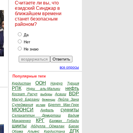
Считаете ли вы, что
езидский Синджар в
ближайшем времени
станет безопасным
районом?
Да
Нет
Не знаю
все опросы
Популярные теги
ООН
Курдистан
Науруз
Турция
РПК
нефть
Нури аль-Малики
BDP
Косрат Расул
Асаиш
выборы
Масуд Барзани
Лейла Зана
беженцы
Сулеймания
Бретт Мак-Герк
ислам
МООНСИ
сунниты
Анфаль
Селахаттин Демирташ
Вадим
КРГ
Макаренко
Бахман Гобади
шииты
Абдулла Оджалан
Барак
ДПК
Обама
Альянс Курдистана