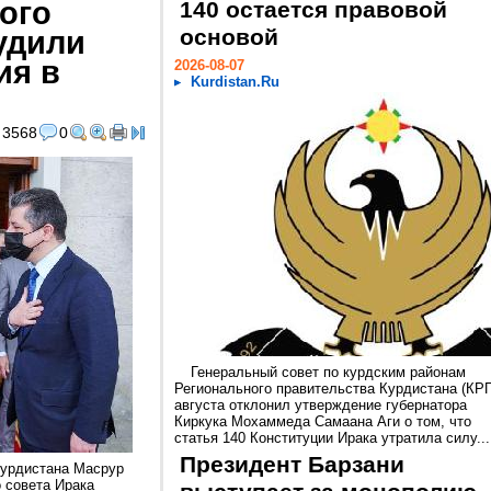
ого
140 остается правовой
удили
основой
ия в
2026-08-07
Kurdistan.Ru
3568
0
Генеральный совет по курдским районам
Регионального правительства Курдистана (КРГ
августа отклонил утверждение губернатора
Киркука Мохаммеда Самаана Аги о том, что
статья 140 Конституции Ирака утратила силу...
Президент Барзани
Курдистана Масрур
 совета Ирака