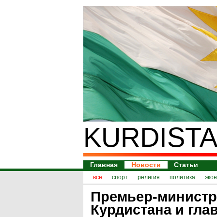
KURDISTA
Главная
Новости
Статьи
все
спорт
религия
политика
эко
Премьер-министр
Курдистана и гла