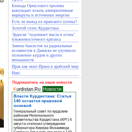
Блокада Ормузского пролива
вынуждает искать альтернативные
маршруты и источники энергии
Есть ли выход из иранского тупика?
Золотой голос Курдистана
Эрдоган "подливает масла в огонь"
ближневосточного кризиса
Замена баасистов на радикальных
исламистов в Дамаске не улучшило
положение курдов и других
меньшинств
Ирак как окно Ирана в арабский мир
Hani
Подпишитесь на наши новости
K
urdistan.Ru
Новости
Власти Курдистана: Статья
140 остается правовой
основой
Генеральный совет по курдским
районам Регионального
правительства Курдистана (КРГ) 6
августа отклонил утверждение
губернатора Киркука Мохаммеда