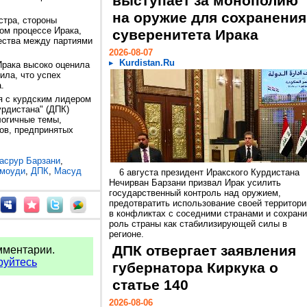
выступает за монополию
на оружие для сохранения
стра, стороны
ом процессе Ирака,
суверенитета Ирака
ества между партиями
2026-08-07
Kurdistan.Ru
Ирака высоко оценила
ила, что успех
.
я с курдским лидером
урдистана" (ДПК)
логичные темы,
ов, предпринятых
асрур Барзани
,
моуди
,
ДПК
,
Масуд
6 августа президент Иракского Курдистана
Нечирван Барзани призвал Ирак усилить
государственный контроль над оружием,
предотвратить использование своей территори
в конфликтах с соседними странами и сохрани
роль страны как стабилизирующей силы в
регионе.
ДПК отвергает заявления
мментарии.
руйтесь
губернатора Киркука о
статье 140
2026-08-06