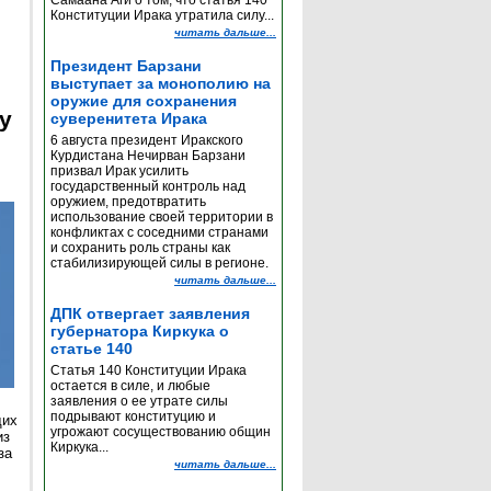
Самаана Аги о том, что статья 140
Конституции Ирака утратила силу...
читать дальше...
Президент Барзани
выступает за монополию на
оружие для сохранения
y
суверенитета Ирака
6 августа президент Иракского
Курдистана Нечирван Барзани
призвал Ирак усилить
государственный контроль над
оружием, предотвратить
использование своей территории в
конфликтах с соседними странами
и сохранить роль страны как
стабилизирующей силы в регионе.
читать дальше...
ДПК отвергает заявления
губернатора Киркука о
статье 140
Статья 140 Конституции Ирака
остается в силе, и любые
заявления о ее утрате силы
подрывают конституцию и
щих
угрожают сосуществованию общин
из
Киркука...
за
читать дальше...