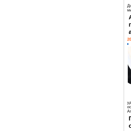
Д
м
20
у
ос
Ar