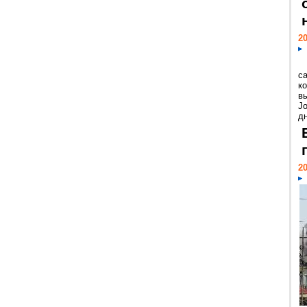
20
с
к
в
Jo
дн
20