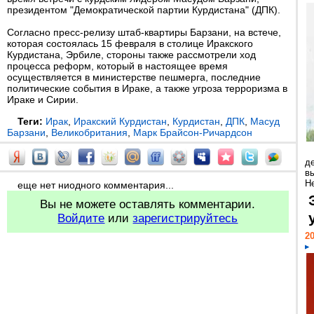
президентом "Демократической партии Курдистана" (ДПК).
Согласно пресс-релизу штаб-квартиры Барзани, на встече,
которая состоялась 15 февраля в столице Иракского
Курдистана, Эрбиле, стороны также рассмотрели ход
процесса реформ, который в настоящее время
осуществляется в министерстве пешмерга, последние
политические события в Ираке, а также угроза терроризма в
Ираке и Сирии.
Теги:
Ирак
,
Иракский Курдистан
,
Курдистан
,
ДПК
,
Масуд
Барзани
,
Великобритания
,
Марк Брайсон-Ричардсон
д
в
Н
еще нет ниодного комментария...
Вы не можете оставлять комментарии.
Войдите
или
зарегистрируйтесь
20