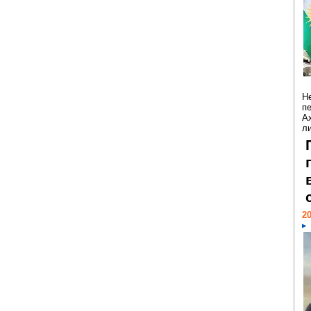
Н
п
А
ли
20