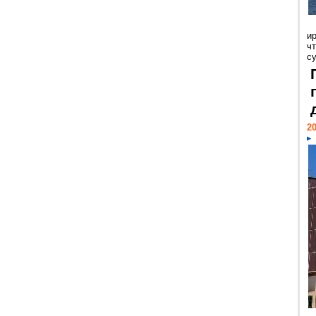
и
ч
с
20