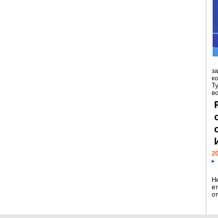
з
к
Т
во
20
Н
в
о