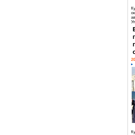
К
ок
а
У
20
К