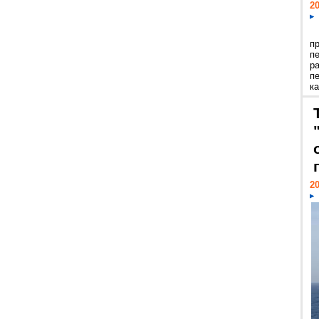
20
п
п
р
п
ка
20