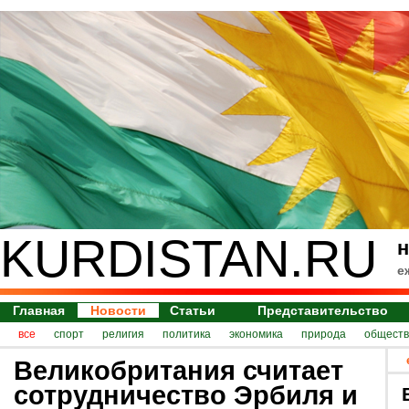
KURDISTAN.RU
н
е
Главная
Новости
Статьи
Представительство
все
спорт
религия
политика
экономика
природа
обществ
Великобритания считает
сотрудничество Эрбиля и