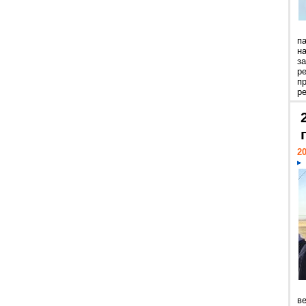
п
н
з
р
п
ре
20
ве