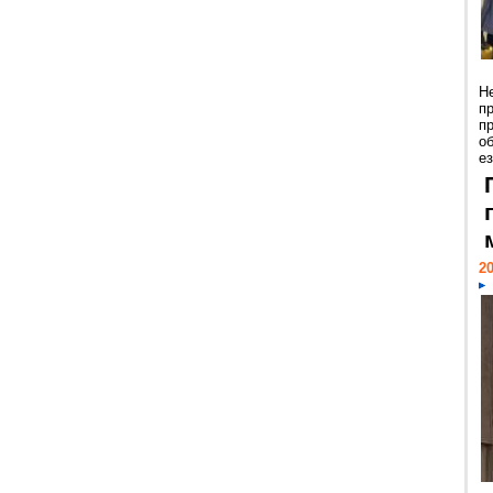
Н
п
п
о
ез
20