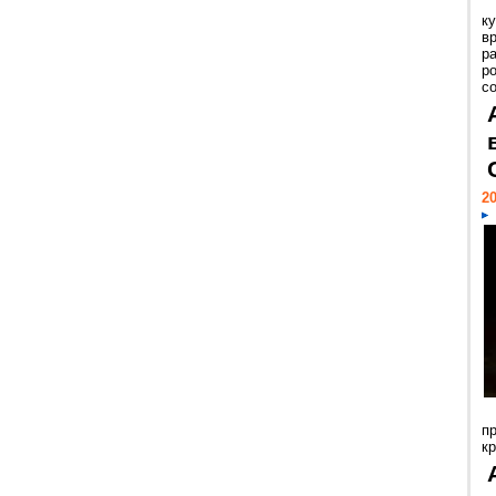
к
в
р
р
с
20
п
к