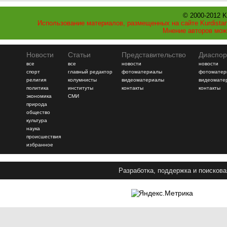
© 2000-2012 K
Использование материалов, размещенных на сайте Kurdistan
Мнение авторов мож
Новости
Статьи
Представительство
Диаспор
все
все
новости
новости
спорт
главный редактор
фотоматериалы
фотоматер
религия
колумнисты
видеоматериалы
видеомате
политика
институты
контакты
контакты
экономика
СМИ
природа
общество
культура
наука
происшествия
избранное
Разработка, поддержка и поискова