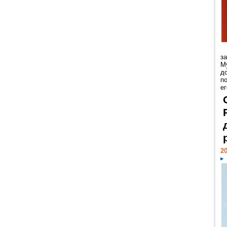
з
М
д
п
ег
20