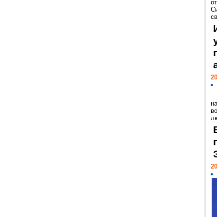
о
С
св
20
н
в
лю
20