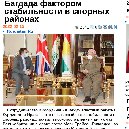
Багдада фактором
стабильности в спорных
районах
20
2022-02-15
2341
0
Kurdistan.Ru
р
ав
з
с
Сотрудничество и координация между властями региона
Курдистан и Ирака — это позитивный шаг к стабильности в
спорных районах, заявил высокопоставленный дипломат
20
Великобритании в Ираке посол Марк Брайсон-Ричардсон во
время встречи с курдским лидером Масудом Барзани,