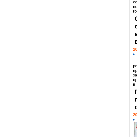
с
п
го
20
р
пр
з
о
в
20