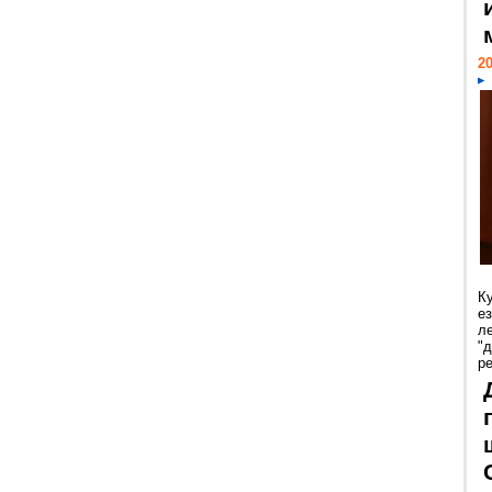
20
К
е
л
"
р