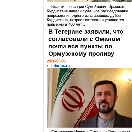
Власти провинции Сулеймания Иракского
Курдистана начали судебное расследование
повреждения одного из старейших дубов
Курдистана, возраст которого оценивается
примерно в 400 лет...
В Тегеране заявили, что
согласовали с Оманом
почти все пункты по
Ормузскому проливу
2026-08-06
interfax.ru
Соглашение Ирана и Омана по Ормузскому