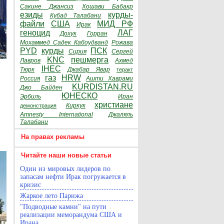
Сакине Джансиз
Хошави Бабакр
езиды
курды-
Кубад Талабани
файли
США
МИД РФ
Ирак
геноцид
ЛАГ
Дохук
Горран
Мохаммед Садек Кабоудванд
Рожава
PYD
курды
ПСК
Сирия
Сергей
KNC
пешмерга
Лавров
Ахмед
IHEC
Тюрк
Джабар Явар
теракт
газ
HRW
Россия
Ашти Хаврами
KURDISTAN.RU
Джо Байден
ЮНЕСКО
Эрбиль
Иран
христиане
Киркук
демонстрация
Amnesty International
Джаляль
Талабани
На правах рекламы
Читайте наши новые статьи
Один из мировых лидеров по
запасам нефти Ирак погружается в
кризис
Жаркое лето Парижа
"Подводные камни" на пути
реализации меморандума США и
Ирана