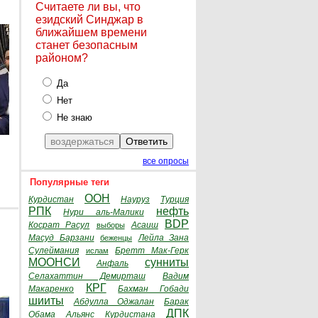
Считаете ли вы, что
езидский Синджар в
ближайшем времени
станет безопасным
районом?
Да
Нет
Не знаю
все опросы
Популярные теги
ООН
Курдистан
Науруз
Турция
РПК
нефть
Нури аль-Малики
BDP
Косрат Расул
Асаиш
выборы
Масуд Барзани
Лейла Зана
беженцы
Сулеймания
Бретт Мак-Герк
ислам
МООНСИ
сунниты
Анфаль
Селахаттин Демирташ
Вадим
КРГ
Макаренко
Бахман Гобади
шииты
Абдулла Оджалан
Барак
ДПК
Обама
Альянс Курдистана