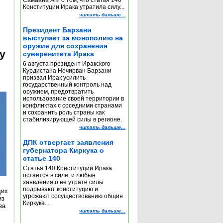
Самаана Аги о том, что статья 140
Конституции Ирака утратила силу...
читать дальше...
Президент Барзани
выступает за монополию на
оружие для сохранения
y
суверенитета Ирака
6 августа президент Иракского
Курдистана Нечирван Барзани
призвал Ирак усилить
государственный контроль над
оружием, предотвратить
использование своей территории в
конфликтах с соседними странами
и сохранить роль страны как
стабилизирующей силы в регионе.
читать дальше...
ДПК отвергает заявления
губернатора Киркука о
статье 140
Статья 140 Конституции Ирака
остается в силе, и любые
заявления о ее утрате силы
подрывают конституцию и
щих
угрожают сосуществованию общин
из
Киркука...
за
читать дальше...