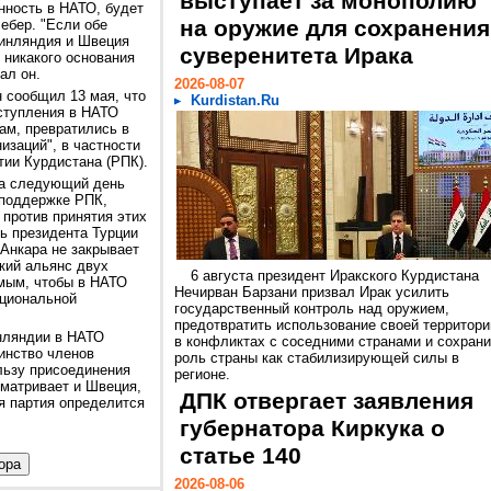
выступает за монополию
нность в НАТО, будет
на оружие для сохранения
Вебер. "Если обе
Финляндия и Швеция
суверенитета Ирака
 никакого основания
ал он.
2026-08-07
 сообщил 13 мая, что
Kurdistan.Ru
вступления в НАТО
ам, превратились в
изаций", в частности
тии Курдистана (РПК).
а следующий день
поддержке РПК,
 против принятия этих
ь президента Турции
 Анкара не закрывает
кий альянс двух
6 августа президент Иракского Курдистана
имым, чтобы в НАТО
Нечирван Барзани призвал Ирак усилить
ациональной
государственный контроль над оружием,
предотвратить использование своей территори
нляндии в НАТО
в конфликтах с соседними странами и сохрани
инство членов
роль страны как стабилизирующей силы в
льзу присоединения
регионе.
сматривает и Швеция,
ДПК отвергает заявления
я партия определится
губернатора Киркука о
статье 140
2026-08-06