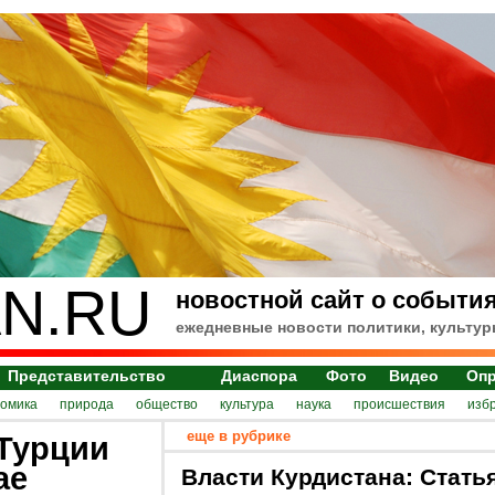
N.RU
новостной сайт о события
ежедневные новости политики, культур
Представительство
Диаспора
Фото
Видео
Оп
номика
природа
общество
культура
наука
происшествия
изб
еще в рубрике
 Турции
ае
Власти Курдистана: Стать