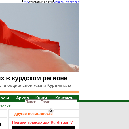
RSS
текстовый режим
мобильная версия
х в курдском регионе
ы и социальной жизни Курдистана
росы
Архив
Книги
Контакты
ранное
другие возможности
Прямая трансляция KurdistanTV
я