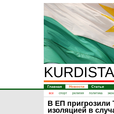
KURDISTA
Главная
Новости
Статьи
все
спорт
религия
политика
эко
В ЕП пригрозили
изоляцией в случ