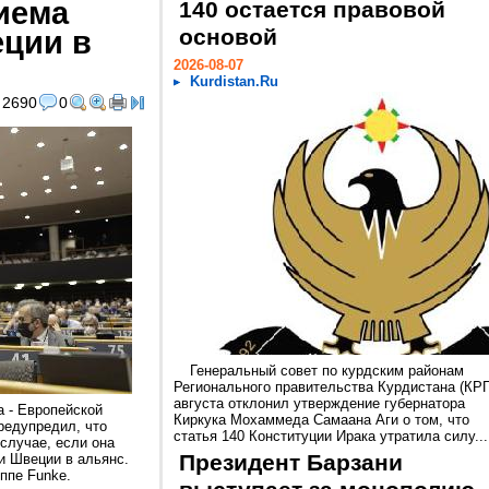
иема
140 остается правовой
ции в
основой
2026-08-07
Kurdistan.Ru
2690
0
Генеральный совет по курдским районам
Регионального правительства Курдистана (КРГ
августа отклонил утверждение губернатора
 - Европейской
Киркука Мохаммеда Самаана Аги о том, что
редупредил, что
статья 140 Конституции Ирака утратила силу...
случае, если она
Президент Барзани
и Швеции в альянс.
ппе Funke.