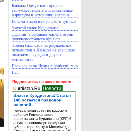
Блокада Ормузского пролива
вынуждает искать альтернативные
маршруты и источники энергии
Есть ли выход из иранского тупика?
Золотой голос Курдистана
Эрдоган "подливает масла в огонь"
ближневосточного кризиса
Замена баасистов на радикальных
исламистов в Дамаске не улучшило
положение курдов и других
меньшинств
Ирак как окно Ирана в арабский мир
Hani
Подпишитесь на наши новости
K
urdistan.Ru
Новости
Власти Курдистана: Статья
140 остается правовой
основой
Генеральный совет по курдским
районам Регионального
правительства Курдистана (КРГ) 6
августа отклонил утверждение
губернатора Киркука Мохаммеда