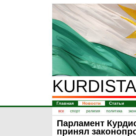
KURDISTA
Главная
Новости
Статьи
все
спорт
религия
политика
эко
Парламент Курди
принял законопро