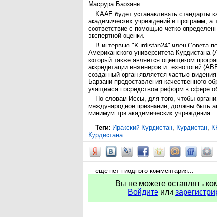
Масрура Барзани.
KAAE будет устанавливать стандарты к
академических учреждений и программ, а 
соответствие с помощью четко определен
экспертной оценки.
В интервью "Kurdistan24" член Совета п
Американского университета Курдистана (
который также является оценщиком програ
аккредитации инженеров и технологий (ABE
созданный орган является частью видения
Барзани предоставления качественного об
учащимся посредством реформ в сфере об
По словам Иссы, для того, чтобы орган
международное признание, должны быть а
минимум три академических учреждения.
Теги:
Иракский Курдистан
,
Курдистан
,
К
Курдистана
еще нет ниодного комментария...
Вы не можете оставлять ко
Войдите
или
зарегистри