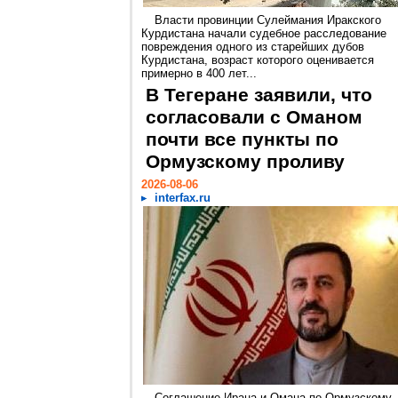
Власти провинции Сулеймания Иракского
Курдистана начали судебное расследование
повреждения одного из старейших дубов
Курдистана, возраст которого оценивается
примерно в 400 лет...
В Тегеране заявили, что
согласовали с Оманом
почти все пункты по
Ормузскому проливу
2026-08-06
interfax.ru
Соглашение Ирана и Омана по Ормузскому