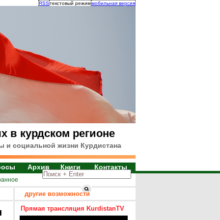
RSS
текстовый режим
мобильная версия
х в курдском регионе
ы и социальной жизни Курдистана
росы
Архив
Книги
Контакты
ранное
другие возможности
Прямая трансляция KurdistanTV
я