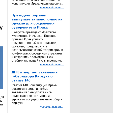
Самаана Аги о том, что статья 140
Конституции Ирака утратила силу...
читать дальше...
Президент Барзани
выступает за монополию на
оружие для сохранения
y
суверенитета Ирака
6 августа президент Иракского
Курдистана Нечирван Барзани
призвал Ирак усилить
государственный контроль над
оружием, предотвратить
использование своей территории в
конфликтах с соседними странами
и сохранить роль страны как
стабилизирующей силы в регионе.
читать дальше...
ДПК отвергает заявления
губернатора Киркука о
статье 140
Статья 140 Конституции Ирака
остается в силе, и любые
заявления о ее утрате силы
подрывают конституцию и
щих
угрожают сосуществованию общин
из
Киркука...
за
читать дальше...