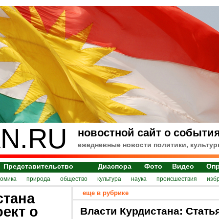
N.RU
новостной сайт о события
ежедневные новости политики, культур
Представительство
Диаспора
Фото
Видео
Оп
номика
природа
общество
культура
наука
происшествия
изб
еще в рубрике
стана
ект о
Власти Курдистана: Стать