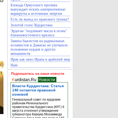
Блокада Ормузского пролива
вынуждает искать альтернативные
маршруты и источники энергии
Есть ли выход из иранского тупика?
Золотой голос Курдистана
Эрдоган "подливает масла в огонь"
ближневосточного кризиса
Замена баасистов на радикальных
исламистов в Дамаске не улучшило
положение курдов и других
меньшинств
Ирак как окно Ирана в арабский мир
Hani
Подпишитесь на наши новости
K
urdistan.Ru
Новости
Власти Курдистана: Статья
140 остается правовой
основой
Генеральный совет по курдским
районам Регионального
правительства Курдистана (КРГ) 6
августа отклонил утверждение
губернатора Киркука Мохаммеда