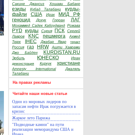
Сакине Джансиз
Хошави Бабакр
езиды
курды-
Кубад Талабани
файли
США
МИД РФ
Ирак
геноцид
ЛАГ
Дохук
Горран
Мохаммед Садек Кабоудванд
Рожава
PYD
курды
ПСК
Сирия
Сергей
KNC
пешмерга
Лавров
Ахмед
IHEC
Тюрк
Джабар Явар
теракт
газ
HRW
Россия
Ашти Хаврами
KURDISTAN.RU
Джо Байден
ЮНЕСКО
Эрбиль
Иран
христиане
Киркук
демонстрация
Amnesty International
Джаляль
Талабани
На правах рекламы
Читайте наши новые статьи
Один из мировых лидеров по
запасам нефти Ирак погружается в
кризис
Жаркое лето Парижа
"Подводные камни" на пути
реализации меморандума США и
Ирана