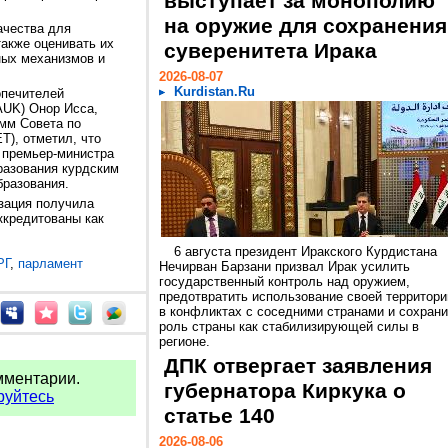
выступает за монополию
на оружие для сохранения
ачества для
также оценивать их
суверенитета Ирака
ных механизмов и
2026-08-07
Kurdistan.Ru
опечителей
AUK) Онор Исса,
мм Совета по
T), отметил, что
 премьер-министра
разования курдским
разования.
изация получила
ккредитованы как
6 августа президент Иракского Курдистана
РГ
,
парламент
Нечирван Барзани призвал Ирак усилить
государственный контроль над оружием,
предотвратить использование своей территори
в конфликтах с соседними странами и сохрани
роль страны как стабилизирующей силы в
регионе.
ДПК отвергает заявления
мментарии.
губернатора Киркука о
руйтесь
статье 140
2026-08-06