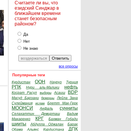
Считаете ли вы, что
езидский Синджар в
ближайшем времени
станет безопасным
районом?
Да
Нет
Не знаю
все опросы
Популярные теги
ООН
Курдистан
Науруз
Турция
РПК
нефть
Нури аль-Малики
BDP
Косрат Расул
Асаиш
выборы
Масуд Барзани
Лейла Зана
беженцы
Сулеймания
Бретт Мак-Герк
ислам
МООНСИ
сунниты
Анфаль
Селахаттин Демирташ
Вадим
КРГ
Макаренко
Бахман Гобади
шииты
Абдулла Оджалан
Барак
ДПК
Обама
Альянс Курдистана