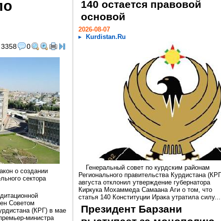
по
140 остается правовой
основой
2026-08-07
Kurdistan.Ru
3358
0
Генеральный совет по курдским районам
акон о создании
Регионального правительства Курдистана (КРГ
ельного сектора
августа отклонил утверждение губернатора
Киркука Мохаммеда Самаана Аги о том, что
едитационной
статья 140 Конституции Ирака утратила силу...
рен Советом
Президент Барзани
урдистана (КРГ) в мае
премьер-министра