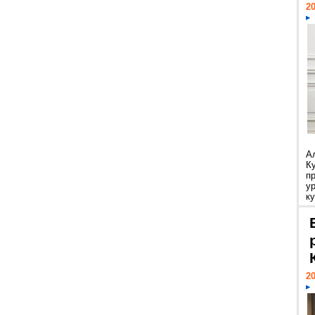
20
А
К
п
у
ку
20