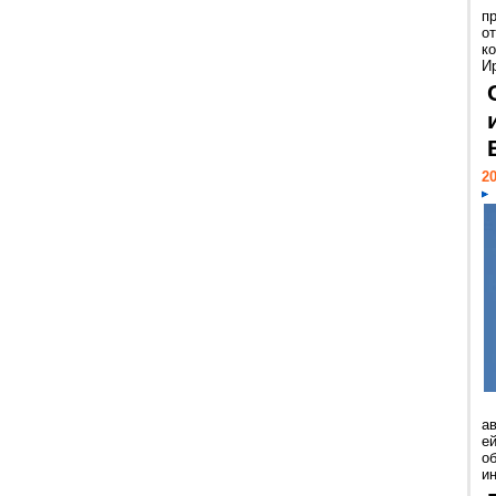
п
о
к
И
20
а
ей
о
и