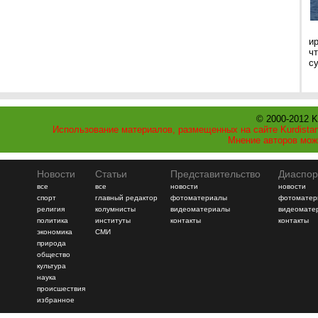
и
ч
с
© 2000-2012 K
Использование материалов, размещенных на сайте Kurdistan
Мнение авторов мож
Новости
Статьи
Представительство
Диаспор
все
все
новости
новости
спорт
главный редактор
фотоматериалы
фотоматер
религия
колумнисты
видеоматериалы
видеомате
политика
институты
контакты
контакты
экономика
СМИ
природа
общество
культура
наука
происшествия
избранное