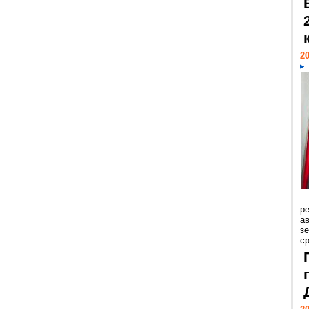
20
р
ав
з
с