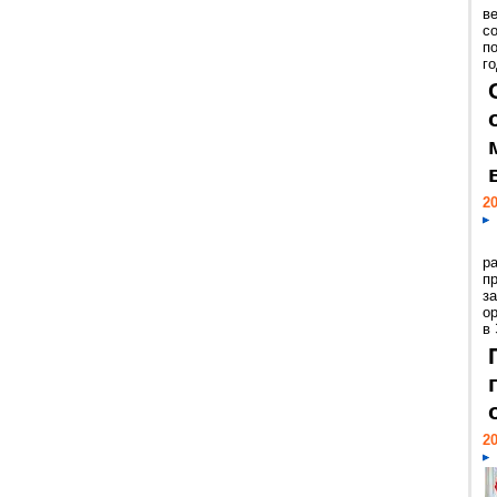
ве
с
п
го
20
р
пр
з
о
в
20