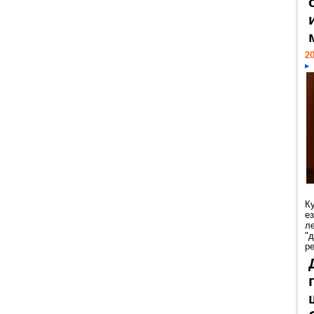
20
К
е
л
"
р