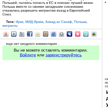
Польшей, пытаясь попасть в ЕС в поисках лучшей жизни.
Польша вместе со своими западными союзниками
отказалась разрешить мигрантам въезд в Европейский
Союз.
Теги:
Ирак
,
МИД Ирака
,
Ахмад ас-Сахаф
,
Польша
,
мигранты
еще нет ниодного комментария...
Вы не можете оставлять комментарии.
Войдите
или
зарегистрируйтесь
с
п
с