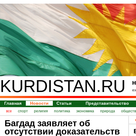
KURDISTAN.RU
н
е
Главная
Новости
Статьи
Представительство
все
спорт
религия
политика
экономика
природа
обществ
Багдад заявляет об
отсутствии доказательств