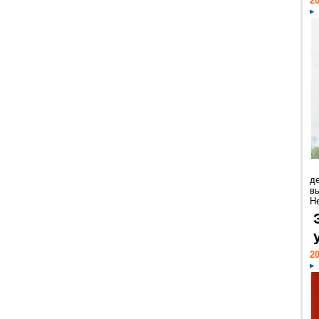
20
д
в
Н
20