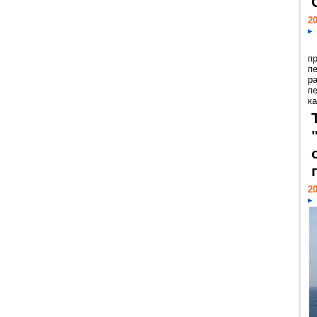
20
п
п
р
п
ка
20