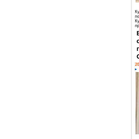
К
п
К
пр
20