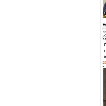
Н
п
п
о
ез
20