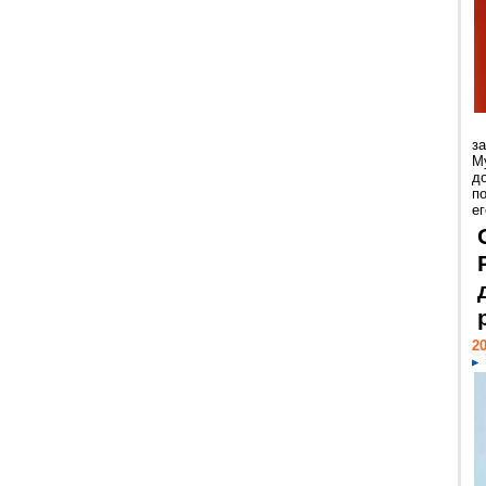
з
М
д
п
ег
20