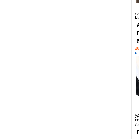
Д
м
20
у
ос
Ar