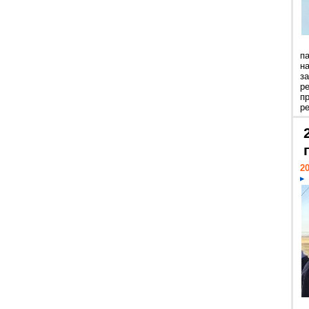
п
н
з
р
п
ре
20