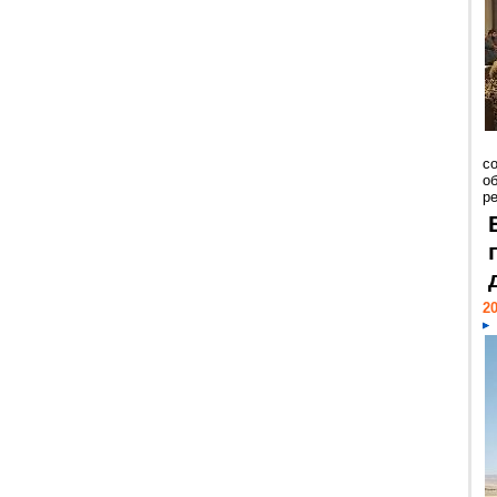
со
о
ре
20