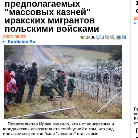
предполагаемых
"массовых казней"
иракских мигрантов
20
польскими войсками
2022-06-23
2436
0
Kurdistan.Ru
Р
а
К
ст
Правительство Ирака заявило, что нет конкретных и
юридических доказательств сообщений о том, что ряд
иракских мигрантов были "казнены" польскими