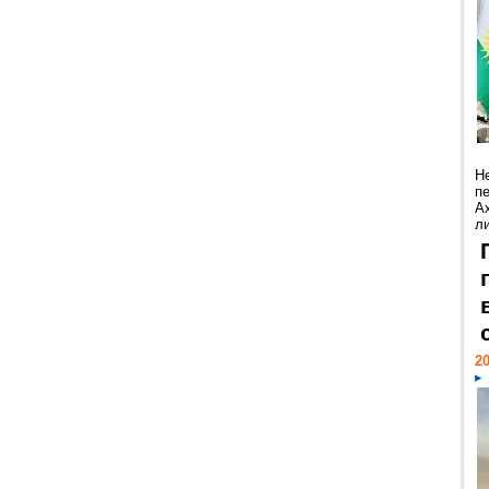
Н
п
А
ли
20