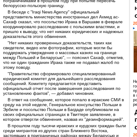
пограничниками в прошлом году при попытке пересечь
белорусско-польскую границу.
В беседе с "Iraqi News Agency" официальный
представитель министерства иностранных дел Ахмед ас-
Сахаф сказал, что посольство Ирака в Варшаве в феврале
20
координировало расследование с польскими властями, и
пришло к выводу, что нет никаких юридических и надежных
доказательств этого обвинения.
"Нет никаких проверенных доказательств, таких как
свидетели, видео или фотографии, которые могли бы
поддержать утверждение о массовых казнях на границе
между Польшей и Беларусью", — пояснил Сахаф, отметив,
что ни один гражданин Ирака также не подавал жалоб по
этому поводу.
"Правительство сформировало специализированный
юридический комитет для дальнейшего расследования
Н
сообщений. Комитету предлагается представить
г
официальный отчет после завершения расследования по
п
установлению фактов", — добавил чиновник.
в
В ответ на сообщение, которое попало в иракские СМИ в
р
среду на этой неделе, Генеральное консульство Польши в
ре
Эрбиле и посольство Польши в Багдаде опубликовали на
своих официальных страницах в Твиттере заявление, в
котором отвергли обвинения, назвав их "дезинформацией".
В прошлом году тысячи иракских и курдских граждан были
среди мигрантов из других стран Ближнего Востока,
20
застрявших в приграничных районах между Беларусью и