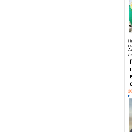
Н
п
А
ли
20