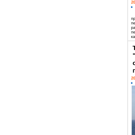
20
п
п
р
п
ка
20