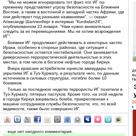
"Мы не можем игнорировать тот факт, что ИГ по-
прежнему представляет угрозу безопасности на Ближнем
Востоке, а также в восточной и западной частях Африки, где
они действуют под разными названиями", — сказал
Александр Шалленберг в интервью "Kurdistan24",
опубликованном 23 января. "Нам нужно внимательно
следить за их перемещениями. Мы не хотим возрождения
ИГ".
Боевики ИГ продолжают действовать в некоторых частях
Ирака, особенно в спорных районах, где ситуация с
безопасностью остается нестабильной. Они занимаются
диверсионно-террористической деятельностью в этих
местах, в том числе в богатом нефтью городе Киркук.
Вчера иракские истребители нанесли авиаудары по
д
укрытиям ИГ в Туз-Хурмату, в результате чего, по данным
в
источников в силовых структурах, погибло более 10
Н
боевиков.
Только за последнюю неделю террористы ИГ похитили в
Туз-Хурмату, пятерых пастухов. Кроме того, на этой неделе
в городе Киркук взорвалась бомба, прикрепленная к
20
машине сотрудников службы безопасности, что, по всей
видимости, также было совершено ИГ.
еще нет ниодного комментария...