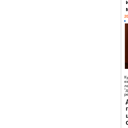
20
К
е
л
"
р