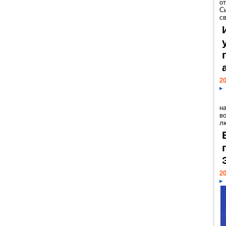
о
С
св
20
н
в
лю
20