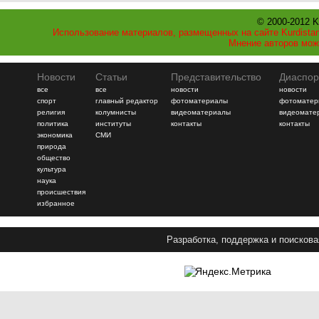
© 2000-2012 K
Использование материалов, размещенных на сайте Kurdistan
Мнение авторов мож
Новости
Статьи
Представительство
Диаспор
все
все
новости
новости
спорт
главный редактор
фотоматериалы
фотоматер
религия
колумнисты
видеоматериалы
видеомате
политика
институты
контакты
контакты
экономика
СМИ
природа
общество
культура
наука
происшествия
избранное
Разработка, поддержка и поискова