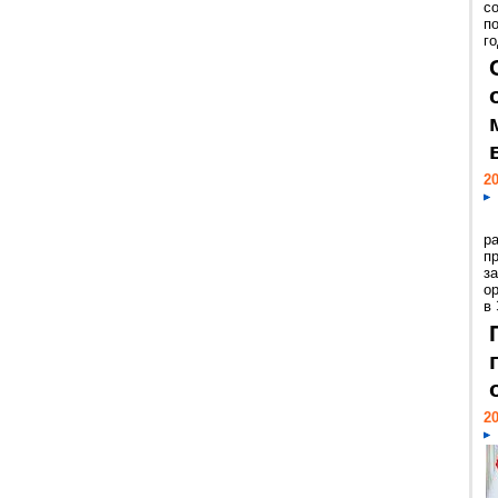
с
п
го
20
р
пр
з
о
в
20