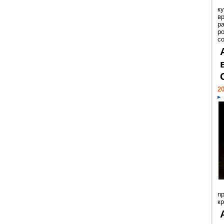
к
в
р
р
с
20
п
к