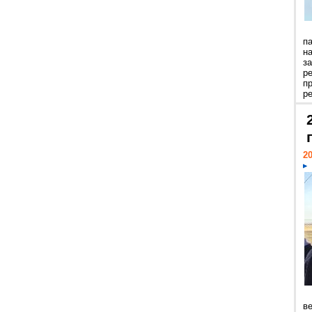
п
н
з
р
п
ре
20
ве