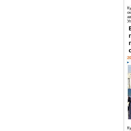
К
ок
а
У
20
К