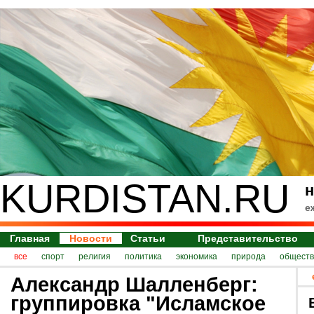
KURDISTAN.RU
н
е
Главная
Новости
Статьи
Представительство
все
спорт
религия
политика
экономика
природа
обществ
Александр Шалленберг:
группировка "Исламское