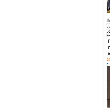
Н
п
п
о
ез
20