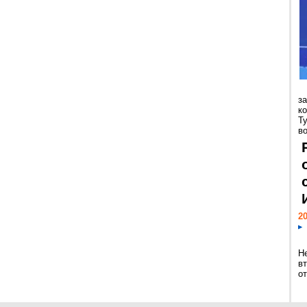
з
к
Т
во
20
Н
в
о