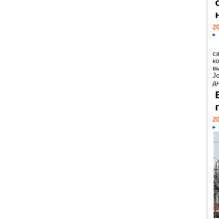
20
с
к
в
Jo
дн
20