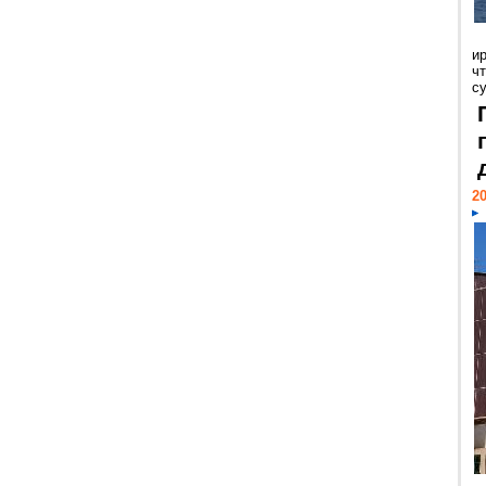
и
ч
с
20