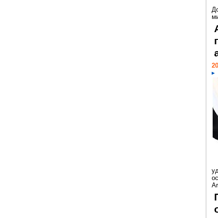
Д
м
20
у
ос
Ar