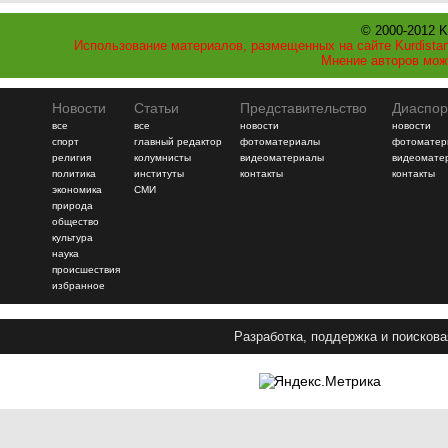
© 2000-2012 K
Использование материалов, размещенных на сайте Kurdistan
Мнение авторов мож
Новости
Статьи
Представительство
Диаспор
все
все
новости
новости
спорт
главный редактор
фотоматериалы
фотоматер
религия
колумнисты
видеоматериалы
видеомате
политика
институты
контакты
контакты
экономика
СМИ
природа
общество
культура
наука
происшествия
избранное
Разработка, поддержка и поискова