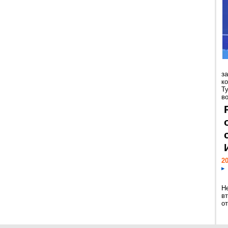
з
к
Т
во
20
Н
в
о