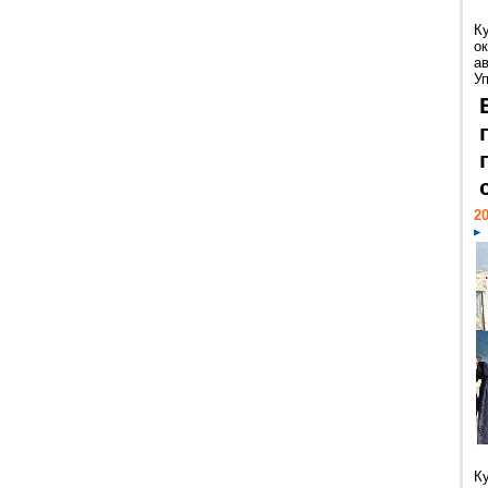
К
ок
а
У
20
К