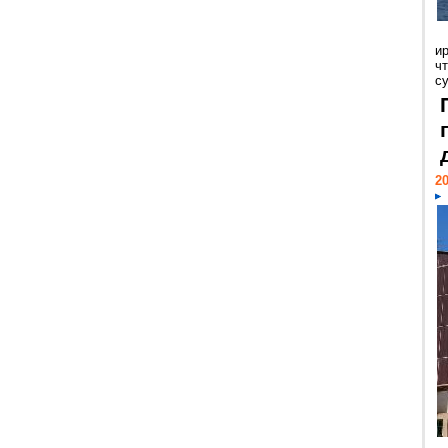
и
ч
с
20