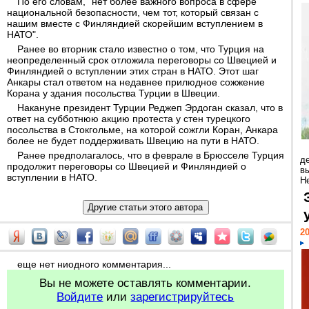
По его словам, "нет более важного вопроса в сфере
национальной безопасности, чем тот, который связан с
нашим вместе с Финляндией скорейшим вступлением в
НАТО".
Ранее во вторник стало известно о том, что Турция на
неопределенный срок отложила переговоры со Швецией и
Финляндией о вступлении этих стран в НАТО. Этот шаг
Анкары стал ответом на недавнее прилюдное сожжение
Корана у здания посольства Турции в Швеции.
Накануне президент Турции Реджеп Эрдоган сказал, что в
ответ на субботнюю акцию протеста у стен турецкого
посольства в Стокгольме, на которой сожгли Коран, Анкара
более не будет поддерживать Швецию на пути в НАТО.
Ранее предполагалось, что в феврале в Брюсселе Турция
д
продолжит переговоры со Швецией и Финляндией о
в
вступлении в НАТО.
Н
20
еще нет ниодного комментария...
Вы не можете оставлять комментарии.
Войдите
или
зарегистрируйтесь