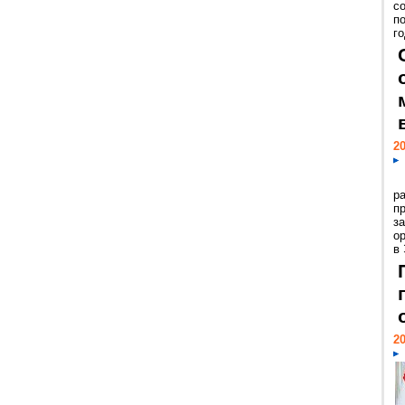
с
п
го
20
р
пр
з
о
в
20