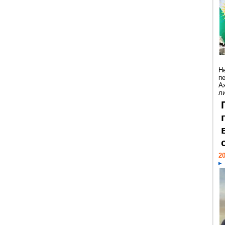
Н
п
А
ли
20