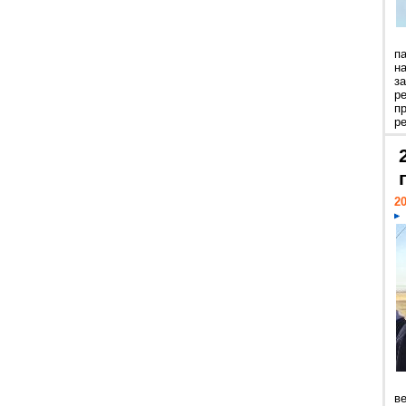
п
н
з
р
п
ре
20
ве