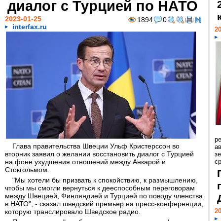
диалог с Турцией по НАТО
2023-01-25
1894
0
interfax.ru
20
р
Глава правительства Швеции Ульф Кристерссон во
ав
вторник заявил о желании восстановить диалог с Турцией
з
на фоне ухудшения отношений между Анкарой и
с
Стокгольмом.
"Мы хотели бы призвать к спокойствию, к размышлению,
чтобы мы смогли вернуться к дееспособным переговорам
между Швецией, Финляндией и Турцией по поводу членства
в НАТО", - сказал шведский премьер на пресс-конференции,
20
которую транслировало Шведское радио.