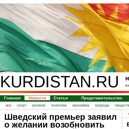
KURDISTAN.RU
н
е
Главная
Новости
Статьи
Представительство
все
спорт
религия
политика
экономика
природа
обществ
Шведский премьер заявил
о желании возобновить