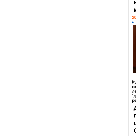
20
К
е
л
"
р