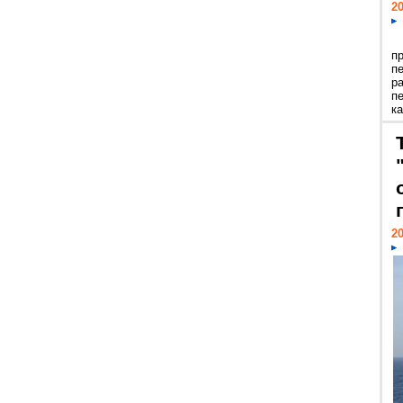
20
п
п
р
п
ка
20