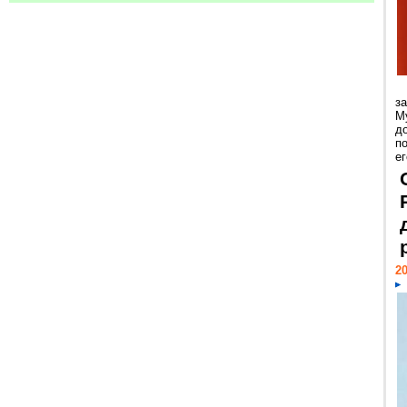
з
М
д
п
ег
20