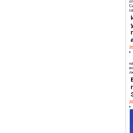
о
С
св
20
н
в
лю
20