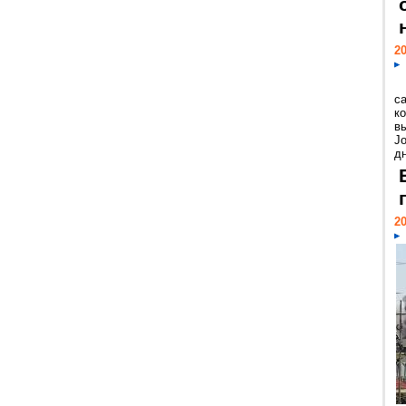
20
с
к
в
Jo
дн
20