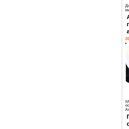
Д
м
20
у
ос
Ar