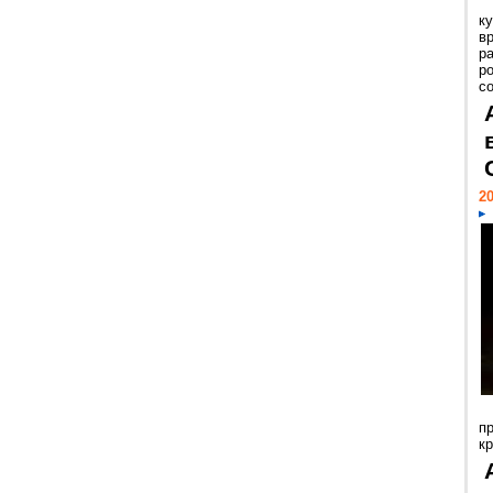
к
в
р
р
с
20
п
к