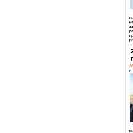
п
н
з
р
п
ре
20
ве