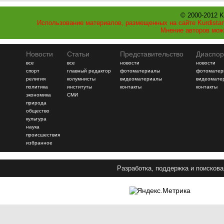
© 2000-2012 K
Использование материалов, размещенных на сайте Kurdistan
Мнение авторов мож
Новости
Статьи
Представительство
Диаспор
все
все
новости
новости
спорт
главный редактор
фотоматериалы
фотоматер
религия
колумнисты
видеоматериалы
видеомате
политика
институты
контакты
контакты
экономика
СМИ
природа
общество
культура
наука
происшествия
избранное
Разработка, поддержка и поискова