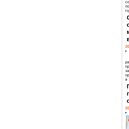
с
п
го
20
р
пр
з
о
в
20