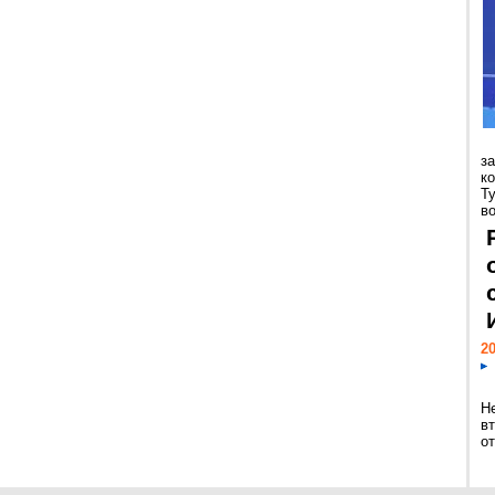
з
к
Т
во
20
Н
в
о