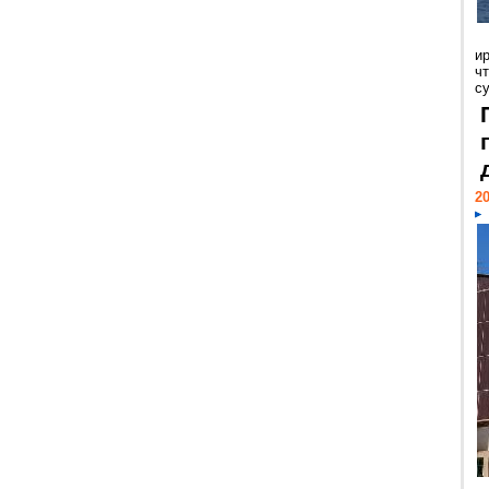
и
ч
с
20