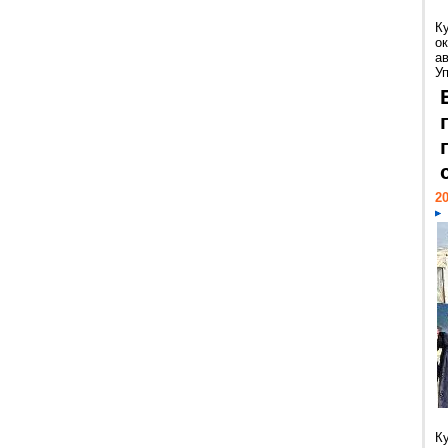
К
ок
а
У
20
К