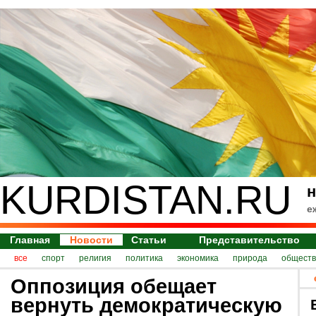
KURDISTAN.RU
н
е
Главная
Новости
Статьи
Представительство
все
спорт
религия
политика
экономика
природа
обществ
Оппозиция обещает
вернуть демократическую