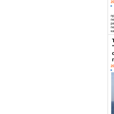
20
п
п
р
п
ка
20