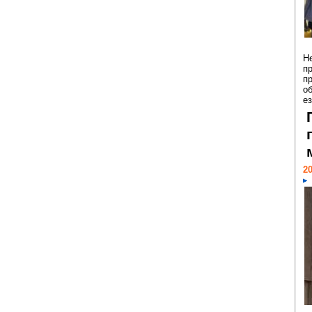
Н
п
п
о
ез
20