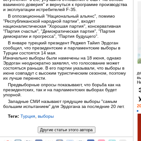
взаимного доверия" и вернуться к программе производства
и эксплуатации истребителей F-35.
В оппозиционный "Национальный альянс", помимо
"Республиканской народной партии", входят
националистическая "Хорошая партия", консервативная
"Партия счастья", "Демократическая партия", "Партия
демократии и прогресса", "Партия будущего".
В январе турецкий президент Реджеп Тайип Эрдоган
сообщил, что президентские и парламентские выборы в
Турции состоятся 14 мая.
Изначально выборы были намечены на 18 июня, однако
Эрдоган неоднократно заявлял, что голосование может
состояться раньше. В его партии указывали, что выборы в
июне совпадут с высоким туристическим сезоном, поэтому
д
в
их лучше перенести.
Н
Предвыборные опросы показывают, что борьба как на
президентских, так и на парламентских выборах будет
упорной.
Западные СМИ называют грядущие выборы "самым
20
большим испытанием" для Эрдогана за последние 20 лет.
Теги:
Турция
,
выборы