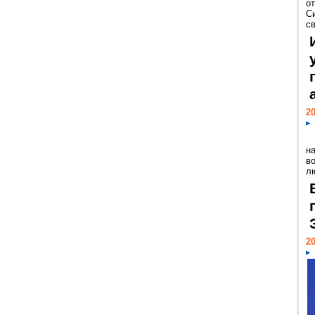
о
С
св
20
н
в
лю
20