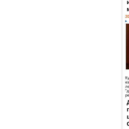
20
К
е
л
"
р