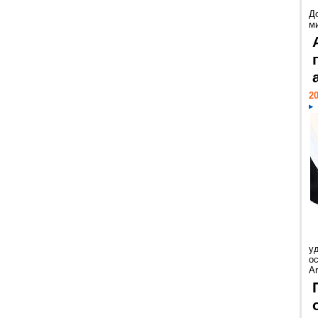
Д
м
20
у
ос
Ar