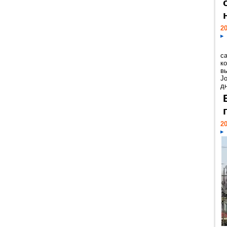
20
с
к
в
Jo
дн
20