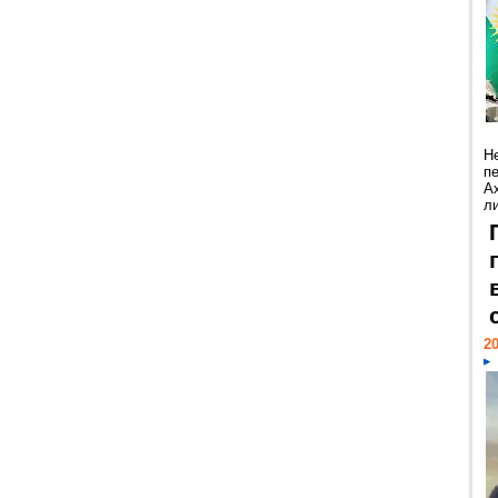
Н
п
А
ли
20