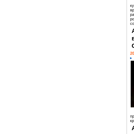
к
в
р
р
с
20
п
к