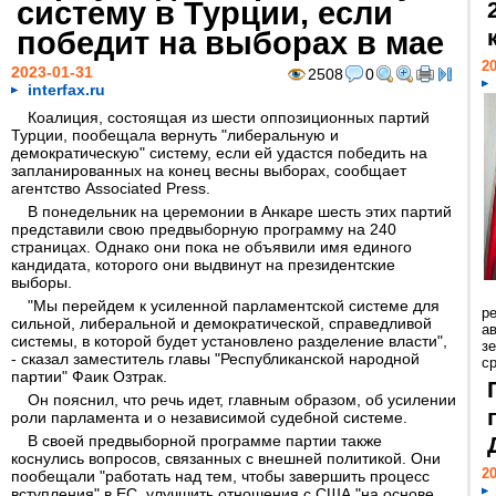
систему в Турции, если
победит на выборах в мае
20
2023-01-31
2508
0
interfax.ru
Коалиция, состоящая из шести оппозиционных партий
Турции, пообещала вернуть "либеральную и
демократическую" систему, если ей удастся победить на
запланированных на конец весны выборах, сообщает
агентство Associated Press.
В понедельник на церемонии в Анкаре шесть этих партий
представили свою предвыборную программу на 240
страницах. Однако они пока не объявили имя единого
кандидата, которого они выдвинут на президентские
выборы.
"Мы перейдем к усиленной парламентской системе для
р
сильной, либеральной и демократической, справедливой
ав
системы, в которой будет установлено разделение власти",
з
- сказал заместитель главы "Республиканской народной
с
партии" Фаик Озтрак.
Он пояснил, что речь идет, главным образом, об усилении
роли парламента и о независимой судебной системе.
В своей предвыборной программе партии также
коснулись вопросов, связанных с внешней политикой. Они
20
пообещали "работать над тем, чтобы завершить процесс
вступления" в ЕС, улучшить отношения с США "на основе