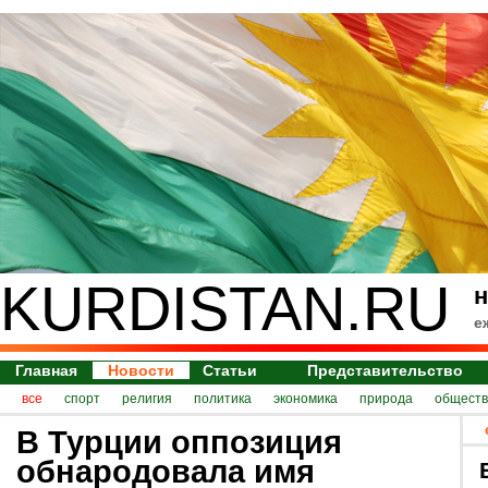
KURDISTAN.RU
н
е
Главная
Новости
Статьи
Представительство
все
спорт
религия
политика
экономика
природа
обществ
В Турции оппозиция
обнародовала имя