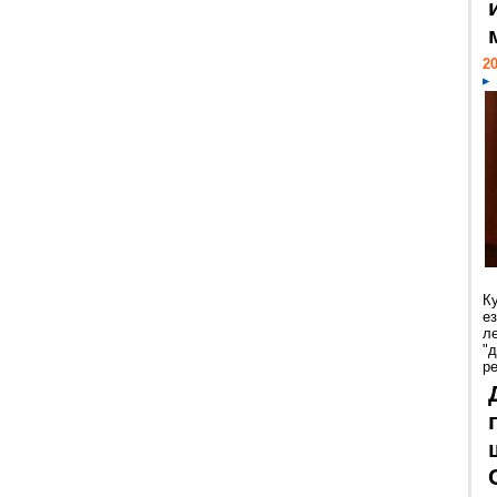
20
К
е
л
"
р