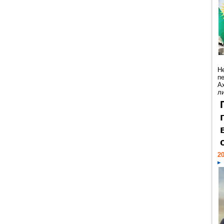
Н
п
А
ли
20