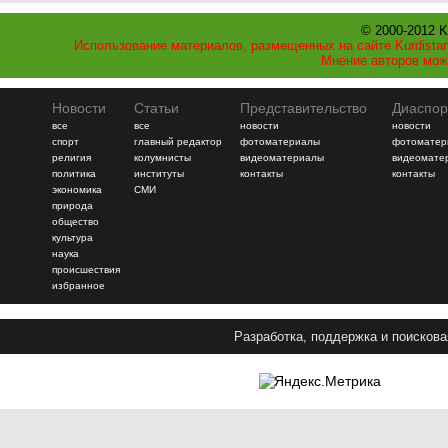
© 2000-2012 K
Использование материалов, размещенных на сайте Kurdistan
Мнение авторов мож
Новости
Статьи
Представительство
Диаспор
все
все
новости
новости
спорт
главный редактор
фотоматериалы
фотоматер
религия
колумнисты
видеоматериалы
видеомате
политика
институты
контакты
контакты
экономика
СМИ
природа
общество
культура
наука
происшествия
избранное
Разработка, поддержка и поискова