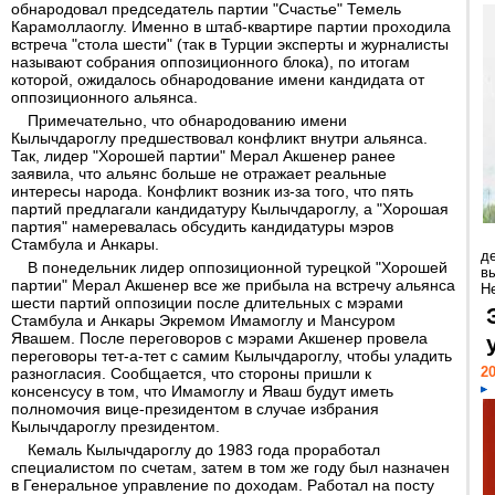
обнародовал председатель партии "Счастье" Темель
Карамоллаоглу. Именно в штаб-квартире партии проходила
встреча "стола шести" (так в Турции эксперты и журналисты
называют собрания оппозиционного блока), по итогам
которой, ожидалось обнародование имени кандидата от
оппозиционного альянса.
Примечательно, что обнародованию имени
Кылычдароглу предшествовал конфликт внутри альянса.
Так, лидер "Хорошей партии" Мерал Акшенер ранее
заявила, что альянс больше не отражает реальные
интересы народа. Конфликт возник из-за того, что пять
партий предлагали кандидатуру Кылычдароглу, а "Хорошая
партия" намеревалась обсудить кандидатуры мэров
Стамбула и Анкары.
д
В понедельник лидер оппозиционной турецкой "Хорошей
в
партии" Мерал Акшенер все же прибыла на встречу альянса
Н
шести партий оппозиции после длительных с мэрами
Стамбула и Анкары Экремом Имамоглу и Мансуром
Явашем. После переговоров с мэрами Акшенер провела
переговоры тет-а-тет с самим Кылычдароглу, чтобы уладить
20
разногласия. Сообщается, что стороны пришли к
консенсусу в том, что Имамоглу и Яваш будут иметь
полномочия вице-президентом в случае избрания
Кылычдароглу президентом.
Кемаль Кылычдароглу до 1983 года проработал
специалистом по счетам, затем в том же году был назначен
в Генеральное управление по доходам. Работал на посту