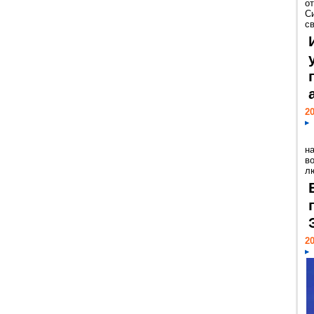
о
С
св
20
н
в
лю
20