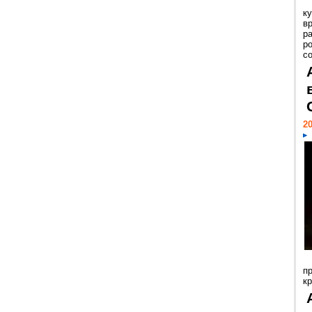
к
в
р
р
с
20
п
к