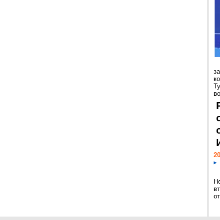
з
к
Т
во
20
Н
в
о