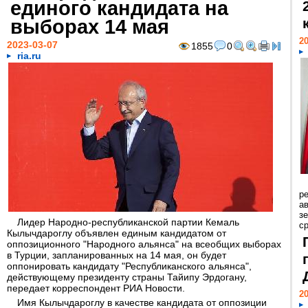
единого кандидата на
выборах 14 мая
20
2023-03-07
1855
0
ria.ru
р
ав
з
Лидер Народно-республиканской партии Кемаль
с
Кылычдароглу объявлен единым кандидатом от
оппозиционного "Народного альянса" на всеобщих выборах
в Турции, запланированных на 14 мая, он будет
оппонировать кандидату "Республиканского альянса",
действующему президенту страны Тайипу Эрдогану,
передает корреспондент РИА Новости.
20
Имя Кылычдароглу в качестве кандидата от оппозиции