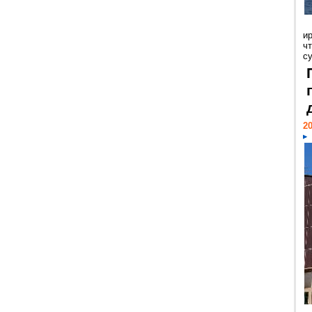
и
ч
с
20