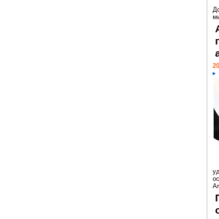
Д
м
20
у
ос
Ar