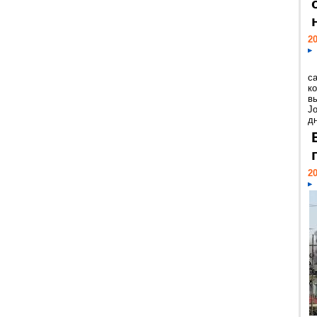
20
с
к
в
Jo
дн
20