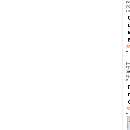
с
п
го
20
р
пр
з
о
в
20