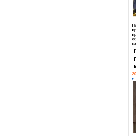
Н
п
п
о
ез
20