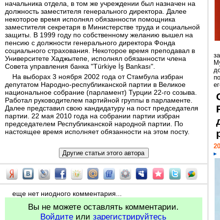
начальника отдела, в том же учреждении был назначен на
должность заместителя генерального директора. Далее
некоторое время исполнял обязанности помощника
заместителя секретаря в Министерстве труда и социальной
защиты. В 1999 году по собственному желанию вышел на
пенсию с должности генерального директора Фонда
социального страхования. Некоторое время преподавал в
з
Университете Хаджытепе, исполнял обязанности члена
М
Совета управления банка "Türkiye İş Bankası".
д
На выборах 3 ноября 2002 года от Стамбула избран
п
депутатом Народно-республиканской партии в Великое
ег
национальное собрание (парламент) Турции 22-го созыва.
Работал руководителем партийной группы в парламенте.
Далее представил свою кандидатуру на пост председателя
партии. 22 мая 2010 года на собрании партии избран
председателем Республиканской народной партии. По
настоящее время исполняет обязанности на этом посту.
20
еще нет ниодного комментария...
Вы не можете оставлять комментарии.
Войдите
или
зарегистрируйтесь