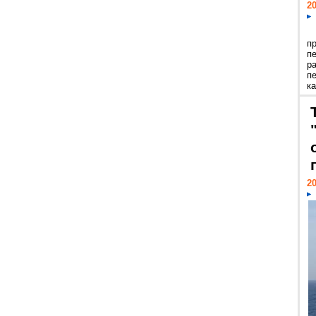
20
п
п
р
п
ка
20