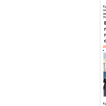
К
ок
а
У
20
К