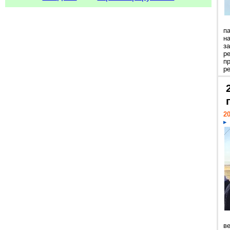
п
н
з
р
п
ре
20
ве