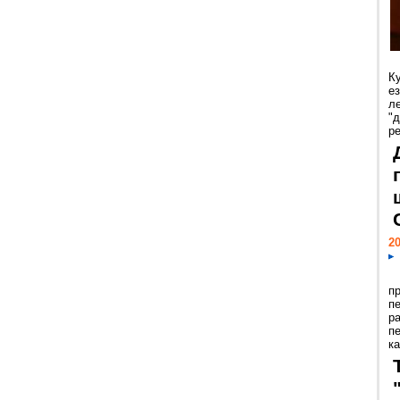
К
е
л
"
р
20
п
п
р
п
ка