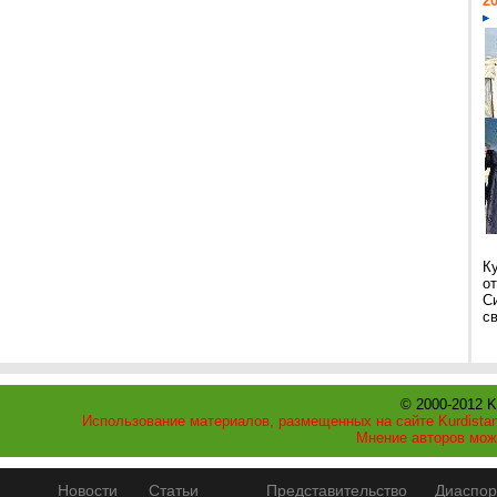
20
К
о
С
св
© 2000-2012 K
Использование материалов, размещенных на сайте Kurdistan
Мнение авторов мож
Новости
Статьи
Представительство
Диаспор