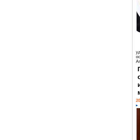
у
ос
Ar
20