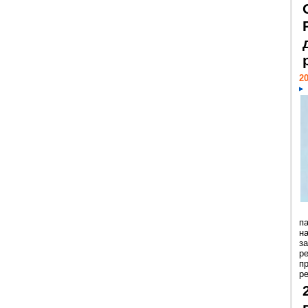
20
п
н
з
р
п
ре