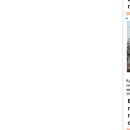
20
К
ок
а
У