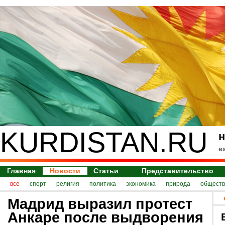
KURDISTAN.RU
н
е
Главная
Новости
Статьи
Представительство
все
спорт
религия
политика
экономика
природа
обществ
Мадрид выразил протест
Анкаре после выдворения