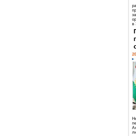
р
пр
з
о
в
20
Н
п
А
ли