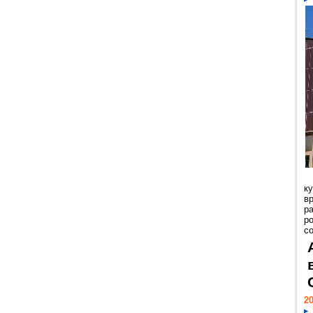
к
в
р
р
с
20