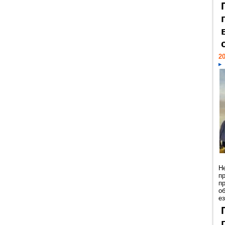
20
Н
п
п
о
ез