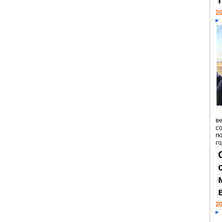
20
ве
с
п
го
20