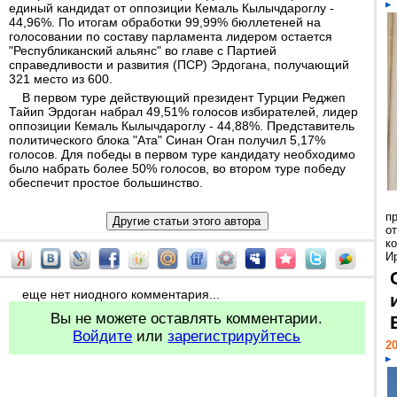
единый кандидат от оппозиции Кемаль Кылычдароглу -
44,96%. По итогам обработки 99,99% бюллетеней на
голосовании по составу парламента лидером остается
"Республиканский альянс" во главе с Партией
справедливости и развития (ПСР) Эрдогана, получающий
321 место из 600.
В первом туре действующий президент Турции Реджеп
Тайип Эрдоган набрал 49,51% голосов избирателей, лидер
оппозиции Кемаль Кылычдароглу - 44,88%. Представитель
политического блока "Ата" Синан Оган получил 5,17%
голосов. Для победы в первом туре кандидату необходимо
было набрать более 50% голосов, во втором туре победу
обеспечит простое большинство.
п
о
к
И
еще нет ниодного комментария...
Вы не можете оставлять комментарии.
Войдите
или
зарегистрируйтесь
20