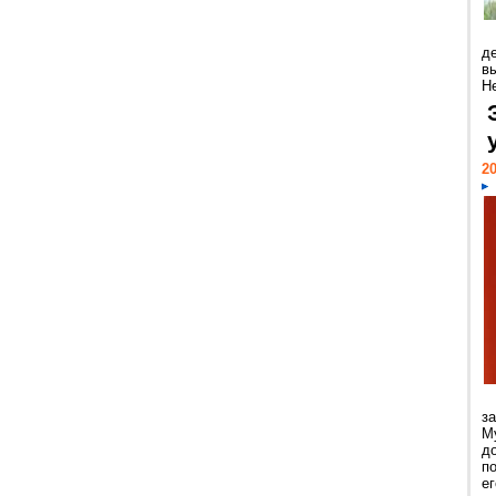
д
в
Н
20
з
М
д
п
ег