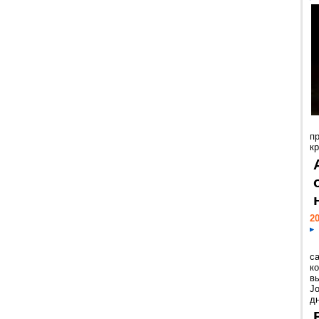
п
к
20
с
к
в
Jo
дн