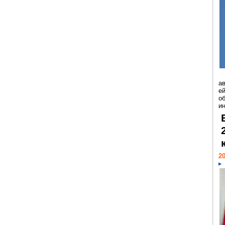
а
ей
о
и
20