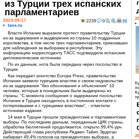
из Турции трех испанских
парламентариев
20
2023-05-17
2239
0
tass.ru
Власти Испании выразили протест правительству Турции
из-за задержания и выдворения из страны 10 подданных
королевства, в том числе трех парламентариев, приехавших
для наблюдения за выборами в республике. Эту
информацию корресподенту ТАСС подтвердили испанские
дипломатические источники.
По их данным, нота была передана через посольство в
Турции.
Как передает агентство Europa Press, правительство
Испании заявило турецким властям о своем недовольстве
К
из-за задержания "без обоснования и объяснения" 10
п
человек, которые в понедельник были выдворены из
К
страны. "С момента сообщения о задержании посольство
пр
Испании в Турции находилось в постоянном контакте с
потерпевшими и с турецкими властями", - отметили
источники издания.
14 мая в Турции прошли президентские и парламентские
выборы. По последним данным, переданным ЦИК страны,
обработка бюллетеней продолжается, открыто 99,4% урн.
Действующий глава республики Реджеп Тайип Эрдоган
20
набирает 49,4% голосов на президентских выборах, а