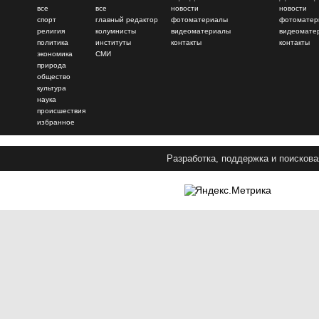
все
все
новости
новости
спорт
главный редактор
фотоматериалы
фотоматер
религия
колумнисты
видеоматериалы
видеомате
политика
институты
контакты
контакты
экономика
СМИ
природа
общество
культура
наука
происшествия
избранное
Разработка, поддержка и поискова