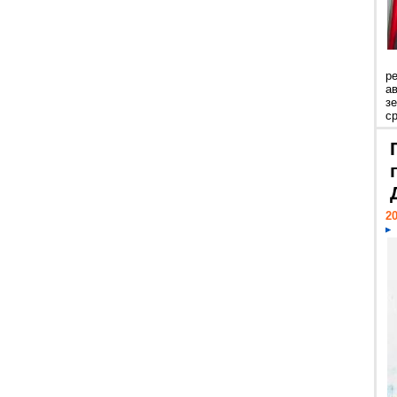
р
ав
з
с
20