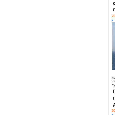
20
и
ч
с
20