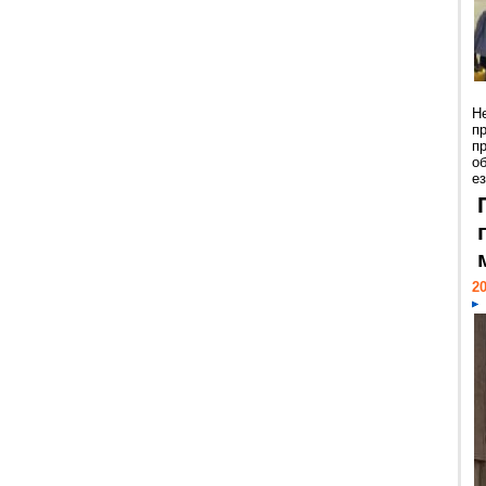
Н
п
п
о
ез
20