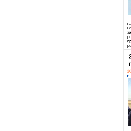
п
н
з
р
п
ре
20