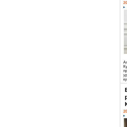
20
А
К
п
у
ку
20