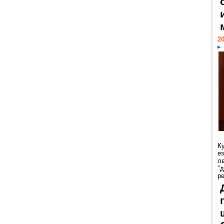
20
К
е
л
"
р