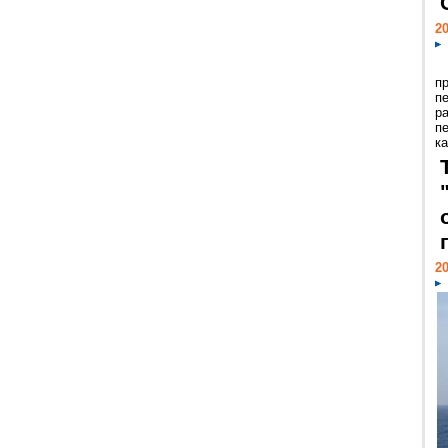
20
п
п
р
п
ка
20