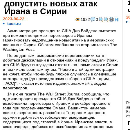
допустить новых атак
Ирана в Сирии
20
2023-06-22
1922
0
tass.ru
Администрация президента США Джо Байдена пытается
при помощи непрямых переговоров с Ираном
гарантировать недопущение новых атак на американских
военных в Сирии. Об этом сообщила во вторник газета The
Washington Post.
По ее данным, американские переговорщики хотят
добиться деэскалации в отношениях и предупредили Иран,
что США будут вынуждены ответить на новые атаки в Сирии,
в том числе военным путем. "Никто в этой администрации
не хочет, чтобы что-нибудь плохое случилось в следующие
полтора года [до президентских выборов в США - прим.
ТАСС]", - сказал источник издания, знакомый с ходом
переговоров.
14 июня газета The Wall Street Journal сообщила, что
администрация президента США Джо Байдена тайно
Р
возобновила переговоры с Ираном в декабре прошлого
а
года при посредничестве Омана. Вашингтон намерен
К
снизить вероятность разработки Тегераном ядерного
ст
оружия и добиться освобождения американцев,
содержащихся под стражей в Иране. Иранские власти, в
свою очередь, добиваются освобождения замороженных