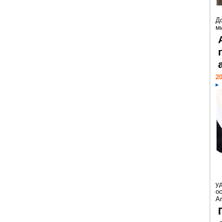
Д
м
20
у
ос
Ar