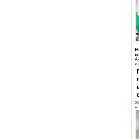
Н
п
А
ли
20