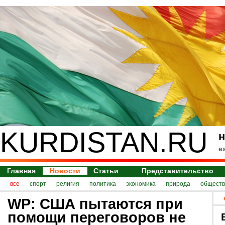
KURDISTAN.RU
н
е
Главная
Новости
Статьи
Представительство
все
спорт
религия
политика
экономика
природа
обществ
WP: США пытаются при
помощи переговоров не