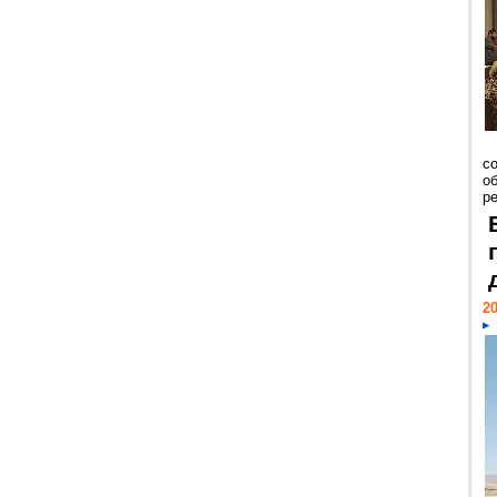
со
о
ре
20