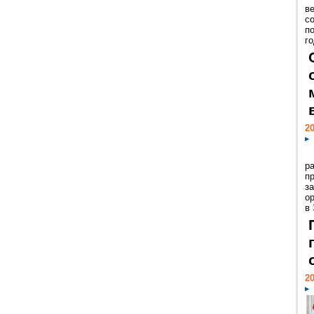
ве
с
п
го
20
р
пр
з
о
в
20