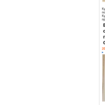
К
п
К
пр
20