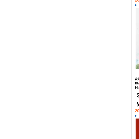
20
д
в
Н
20