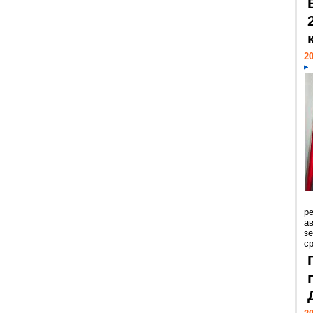
20
р
ав
з
с