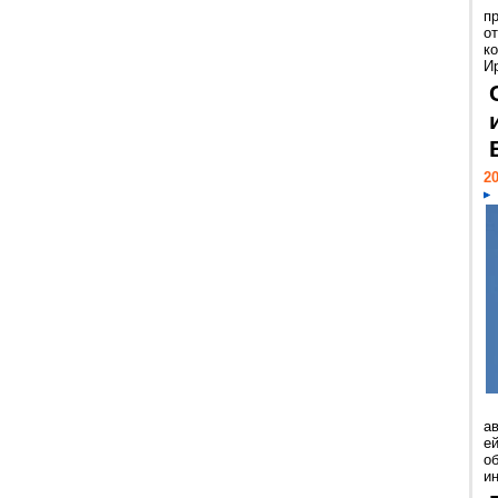
п
о
к
И
20
а
ей
о
и