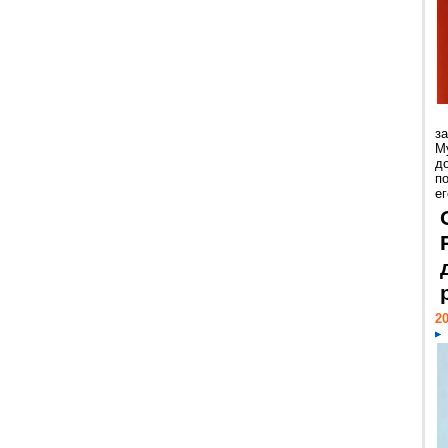
з
М
д
п
ег
20