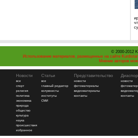
и
ч
с
© 2000-2012 K
Использование материалов, размещенных на сайте Kurdistan
Мнение авторов мож
Новости
Статьи
Представительство
Диаспор
все
все
новости
новости
спорт
главный редактор
фотоматериалы
фотоматер
религия
колумнисты
видеоматериалы
видеомате
политика
институты
контакты
контакты
экономика
СМИ
природа
общество
культура
наука
происшествия
избранное