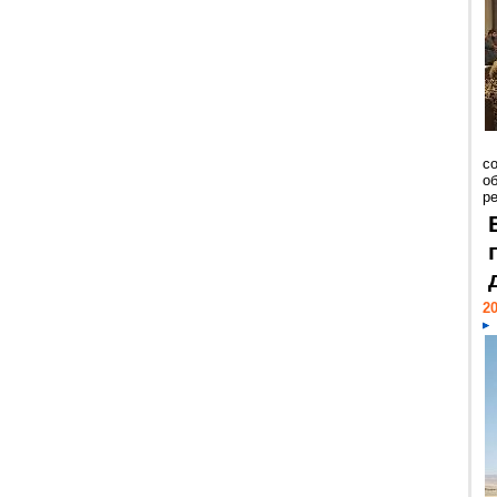
со
о
ре
20