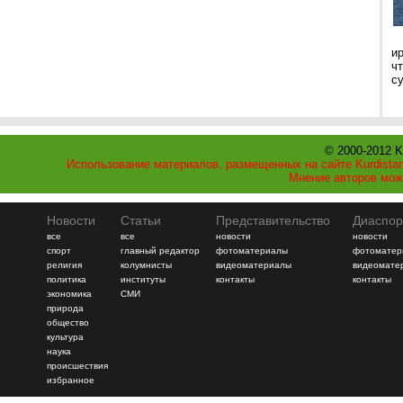
и
ч
с
© 2000-2012 K
Использование материалов, размещенных на сайте Kurdistan
Мнение авторов мож
Новости
Статьи
Представительство
Диаспор
все
все
новости
новости
спорт
главный редактор
фотоматериалы
фотоматер
религия
колумнисты
видеоматериалы
видеомате
политика
институты
контакты
контакты
экономика
СМИ
природа
общество
культура
наука
происшествия
избранное