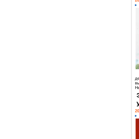
20
д
в
Н
20