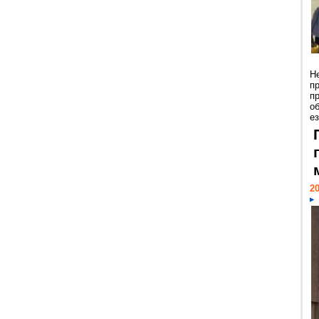
Н
п
п
о
ез
20