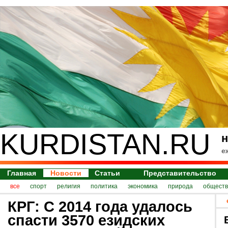
KURDISTAN.RU
н
е
Главная
Новости
Статьи
Представительство
все
спорт
религия
политика
экономика
природа
обществ
КРГ: С 2014 года удалось
спасти 3570 езидских