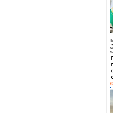
Н
п
А
ли
20