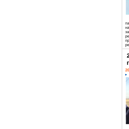
п
н
з
р
п
ре
20