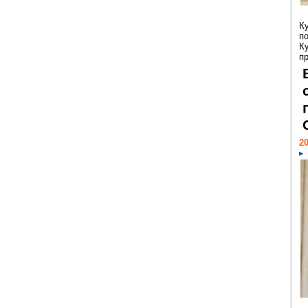
К
п
К
пр
20