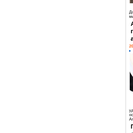
Д
м
20
у
ос
Ar