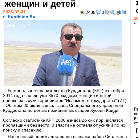
женщин и детей
2023-07-31
2405
0
Kurdistan.Ru
20
Региональное правительство Курдистана (КРГ) с октября
2014 года спасло уже 3570 езидских женщин и детей,
попавших в руки террористов "Исламского государства" (ИГ)
. Об этом 30 июля заявил глава Специального управления
Р
Курдистана по делам похищенных езидов Хусейн Каиди.
а
К
Согласно статистике КРГ, 2600 езидов до сих пор числятся
ст
пропавшими без вести, и власти не оставляют усилий по их
поиску и спасению.
Населенный преимущественно езидами район Синджар в