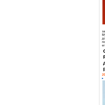
з
М
д
п
ег
20