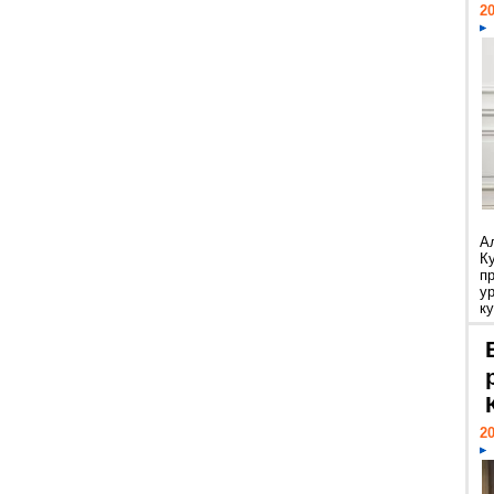
20
А
К
п
у
ку
20