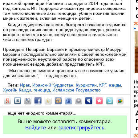
иракской провинции Ниневия в середине 2014 года попал
под контроль ИГ. Террористическая группировка совершила
там многочисленные акты геноцида, убив и похитив тысячи
мирных жителей, включая женщин и детей.
20
Каиди подчеркнул важность быстрого создания ведомства
по расследованию актов геноцида курдов-езидов, усилия
которого привели к успешному спасению значительного
числа езидских граждан.
Президент Нечирван Барзани и премьер-министр Масрур
Барзани последовательно заявляли о своей непоколебимой
приверженности неустанной работе по спасению всех
похищенных езидов, добавил представитель КРГ.
"Мы полны решимости приложить все возможные усилия
для их спасения", — подчеркнул он.
Н
Теги:
Ирак
,
Иракский Курдистан
,
Курдистан
,
КРГ
,
езиды
,
г
Хусейн Каиди
,
геноцид
,
Исламское Государство
п
в
р
ре
еще нет ниодного комментария...
Вы не можете оставлять комментарии.
Войдите
или
зарегистрируйтесь
20