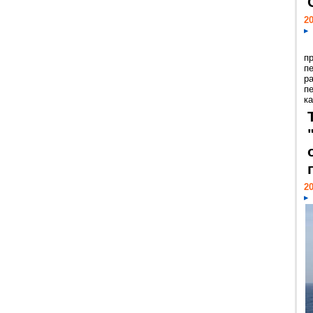
20
п
п
р
п
ка
20