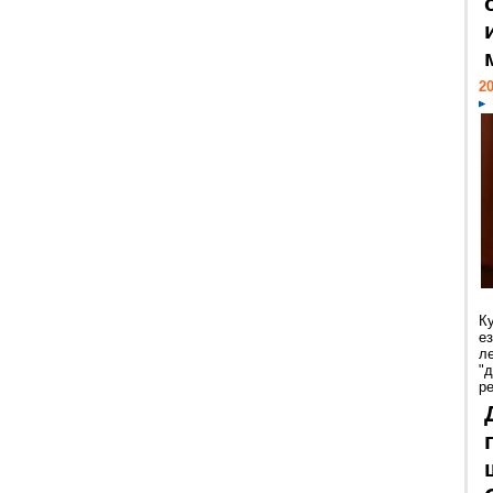
20
К
е
л
"
р