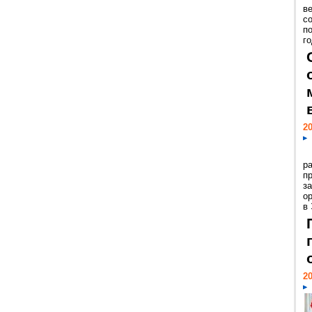
ве
с
п
го
20
р
пр
з
о
в
20