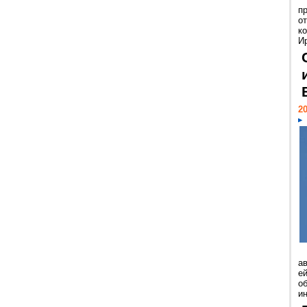
п
о
к
И
20
а
ей
о
и