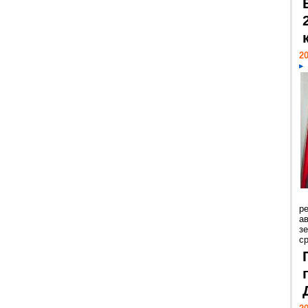
20
р
ав
з
с