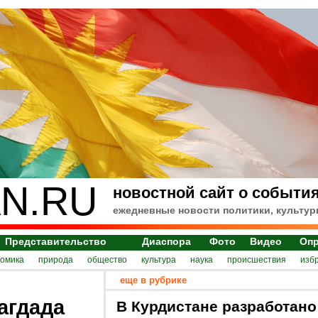
N.RU
новостной сайт о события
ежедневные новости политики, культур
Представительство
Диаспора
Фото
Видео
Оп
номика
природа
общество
культура
наука
происшествия
изб
еще в рубрике
агдада
В Курдистане разработано