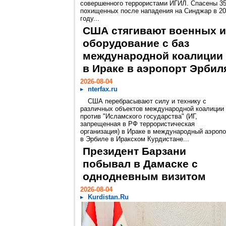
совершенного террористами ИГИЛ. Спасены 3
похищенных после нападения на Синджар в 2
году...
США стягивают военных и
оборудование с баз
международной коалиции
в Ираке в аэропорт Эрбил
2026-08-04
nterfax.ru
США перебрасывают силу и технику с
различных объектов международной коалиции
против "Исламского государства" (ИГ,
запрещенная в РФ террористическая
организация) в Ираке в международный аэропо
в Эрбиле в Иракском Курдистане...
Президент Барзани
побывал в Дамаске с
однодневным визитом
2026-08-04
Kurdistan.Ru