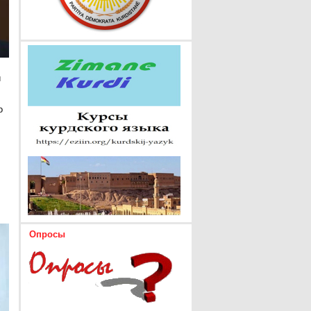
и
о
Опросы