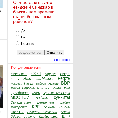
Считаете ли вы, что
езидский Синджар в
й
ближайшем времени
станет безопасным
районом?
Да
Нет
Не знаю
все опросы
Популярные теги
ООН
Курдистан
Науруз
Турция
РПК
нефть
Нури аль-Малики
BDP
Косрат Расул
Асаиш
выборы
Масуд Барзани
Лейла Зана
беженцы
Сулеймания
Бретт Мак-Герк
ислам
МООНСИ
сунниты
Анфаль
Селахаттин Демирташ
Вадим
КРГ
Макаренко
Бахман Гобади
шииты
з
Абдулла Оджалан
Барак
ДПК
Обама
Альянс Курдистана