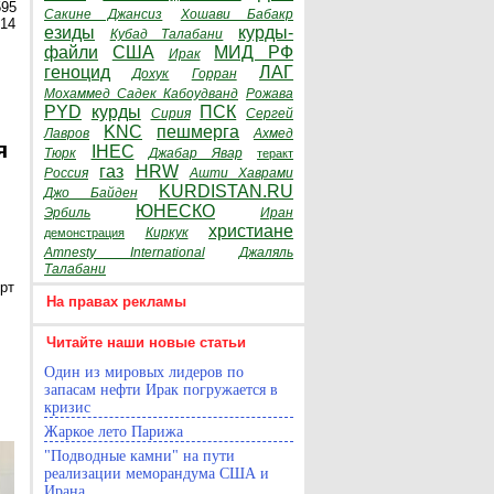
595
Сакине Джансиз
Хошави Бабакр
014
езиды
курды-
Кубад Талабани
файли
США
МИД РФ
Ирак
геноцид
ЛАГ
Дохук
Горран
Мохаммед Садек Кабоудванд
Рожава
PYD
курды
ПСК
Сирия
Сергей
KNC
пешмерга
Лавров
Ахмед
я
IHEC
Тюрк
Джабар Явар
теракт
газ
HRW
Россия
Ашти Хаврами
KURDISTAN.RU
Джо Байден
ЮНЕСКО
Эрбиль
Иран
христиане
Киркук
демонстрация
Amnesty International
Джаляль
Талабани
рт
На правах рекламы
Читайте наши новые статьи
Один из мировых лидеров по
запасам нефти Ирак погружается в
кризис
Жаркое лето Парижа
"Подводные камни" на пути
реализации меморандума США и
Ирана