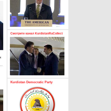
Смотрите канал KurdistanRuCollect
и
..
е
Kurdistan Democratic Party