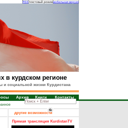
RSS
текстовый режим
мобильная версия
х в курдском регионе
ы и социальной жизни Курдистана
росы
Архив
Книги
Контакты
ранное
другие возможности
Прямая трансляция KurdistanTV