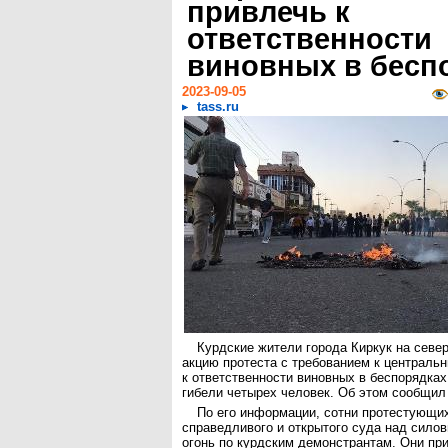
привлечь к
ответственности
виновных в бесп
2023-09-05
tass.ru
Курдские жители города Киркук на севе
акцию протеста с требованием к централь
к ответственности виновных в беспорядках
гибели четырех человек. Об этом сообщил
По его информации, сотни протестующи
справедливого и открытого суда над сило
огонь по курдским демонстрантам. Они пр