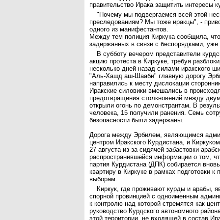
правительство Ирака защитить интересы к
"Почему мы подвергаемся всей этой не
преследованиям? Мы тоже иракцы", - прив
одного из манифестантов.
Между тем полиция Киркука сообщила, что
задержанных в связи с беспорядками, уже
В субботу вечером представители курд
акцию протеста в Киркуке, требуя разблок
несколько дней назад силами иракского ш
"Аль-Хашд аш-Шааби" главную дорогу Эрби
направились к месту дислокации сторонни
Иракские силовики вмешались в происход
предотвращения столкновений между двум
открыли огонь по демонстрантам. В резуль
человека, 15 получили ранения. Семь сотр
безопасности были задержаны.
Дорога между Эрбилем, являющимся адм
центром Иракского Курдистана, и Киркуко
27 августа из-за сидячей забастовки арабс
распространившейся информации о том, ч
партия Курдистана (ДПК) собирается вновь
квартиру в Киркуке в рамках подготовки 
выборам.
Киркук, где проживают курды и арабы, я
спорной провинцией с одноименным админ
к контролю над которой стремятся как цент
руководство Курдского автономного района
этой территории, не входящей в состав Ир