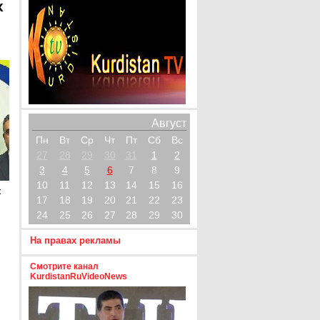
х
Август
Пн
Вт
Ср
Чт
Пт
Сб
Вс
27
28
29
30
31
1
2
3
4
5
6
7
8
9
10
11
12
13
14
15
16
х
17
18
19
20
21
22
23
24
25
26
27
28
29
30
На правах рекламы
Смотрите канал
KurdistanRuVideoNews