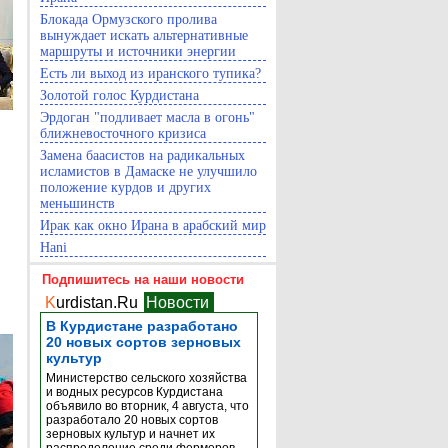
Блокада Ормузского пролива
вынуждает искать альтернативные
маршруты и источники энергии
Есть ли выход из иранского тупика?
Золотой голос Курдистана
Эрдоган "подливает масла в огонь"
ближневосточного кризиса
Замена баасистов на радикальных
исламистов в Дамаске не улучшило
положение курдов и других
меньшинств
Ирак как окно Ирана в арабский мир
Hani
Подпишитесь на наши новости
K
urdistan.Ru
Новости
В Курдистане разработано
20 новых сортов зерновых
культур
Министерство сельского хозяйства
и водных ресурсов Курдистана
объявило во вторник, 4 августа, что
разработало 20 новых сортов
зерновых культур и начнет их