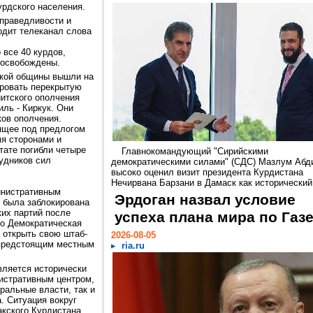
урдского населения.
справедливости и
одит телеканал слова
 все 40 курдов,
 освобождены.
ской общины вышли на
ировать перекрытую
иитского ополчения
ль - Киркук. Они
ков ополчения.
ящее под предлогом
я сторонами и
тате погибли четыре
Главнокомандующий "Сирийскими
удников сил
демократическими силами" (СДС) Мазлум Абд
высоко оценил визит президента Курдистана
Нечирвана Барзани в Дамаск как исторический.
инистративным
Эрдоган назвал условие
м была заблокирована
ких партий после
успеха плана мира по Газ
то Демократическая
 открыть свою штаб-
2026-08-05
к предстоящим местным
ria.ru
вляется исторически
истративным центром,
ральные власти, так и
. Ситуация вокруг
акского Курдистана,