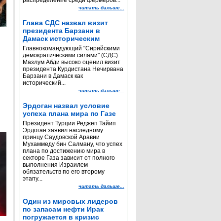
распределение среди фермеров...
читать дальше...
Глава СДС назвал визит
президента Барзани в
Дамаск историческим
Главнокомандующий "Сирийскими
демократическими силами" (СДС)
Мазлум Абди высоко оценил визит
президента Курдистана Нечирвана
Барзани в Дамаск как
исторический...
читать дальше...
Эрдоган назвал условие
успеха плана мира по Газе
Президент Турции Реджеп Тайип
Эрдоган заявил наследному
принцу Саудовской Аравии
Мухаммеду бин Салману, что успех
плана по достижению мира в
секторе Газа зависит от полного
выполнения Израилем
обязательств по его второму
этапу...
читать дальше...
Один из мировых лидеров
по запасам нефти Ирак
погружается в кризис