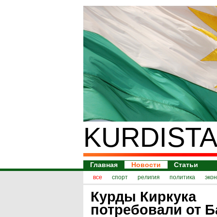
KURDISTA
Главная
Новости
Статьи
все
спорт
религия
политика
эко
Курды Киркука
потребовали от Б