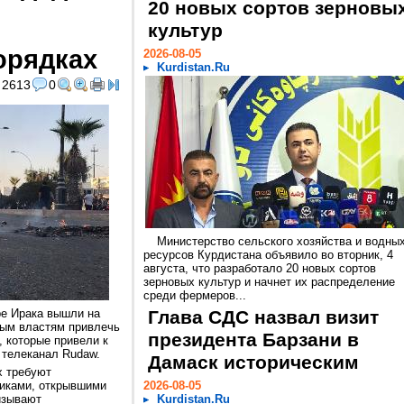
20 новых сортов зерновы
культур
орядках
2026-08-05
Kurdistan.Ru
2613
0
Министерство сельского хозяйства и водны
ресурсов Курдистана объявило во вторник, 4
августа, что разработало 20 новых сортов
зерновых культур и начнет их распределение
среди фермеров...
ре Ирака вышли на
Глава СДС назвал визит
ным властям привлечь
президента Барзани в
, которые привели к
 телеканал Rudaw.
Дамаск историческим
х требуют
виками, открывшими
2026-08-05
изывают
Kurdistan.Ru