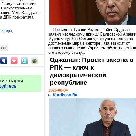
17 году в автономии
 в одностороннем
лчение "Аль-Хашд аш-
 а ДПК прекратила
Президент Турции Реджеп Тайип Эрдоган
,
курды
,
заявил наследному принцу Саудовской Арави
Мухаммеду бин Салману, что успех плана по
достижению мира в секторе Газа зависит от
полного выполнения Израилем обязательств п
его второму этапу...
Оджалан: Проект закона о
РПК — ключ к
демократической
мментарии.
республике
руйтесь
2026-08-04
Kurdistan.Ru