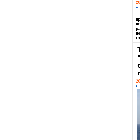
20
п
п
р
п
ка
20