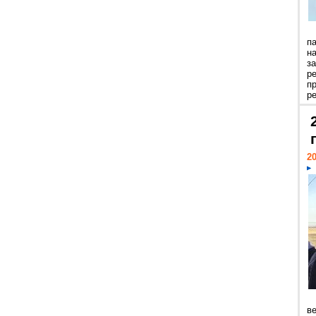
п
н
з
р
п
ре
20
ве