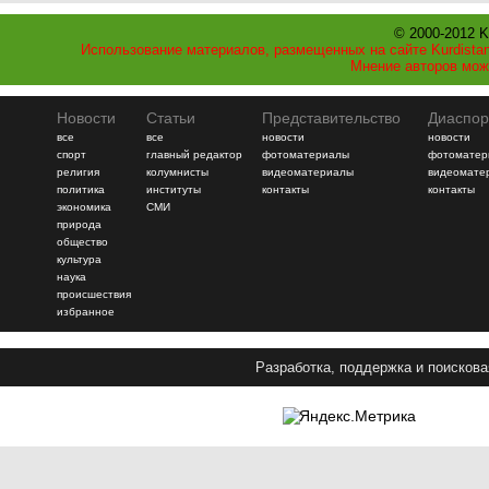
© 2000-2012 K
Использование материалов, размещенных на сайте Kurdistan
Мнение авторов мож
Новости
Статьи
Представительство
Диаспор
все
все
новости
новости
спорт
главный редактор
фотоматериалы
фотоматер
религия
колумнисты
видеоматериалы
видеомате
политика
институты
контакты
контакты
экономика
СМИ
природа
общество
культура
наука
происшествия
избранное
Разработка, поддержка и поискова