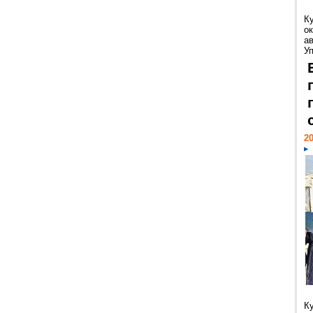
К
ок
а
У
20
К