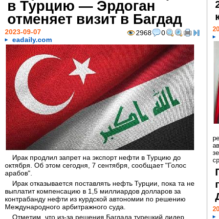
в Турцию — Эрдоган
отменяет визит в Багдад
20
2023-09-07
2968
0
eadaily.com
р
ав
з
Ирак продлил запрет на экспорт нефти в Турцию до
с
октября. Об этом сегодня, 7 сентября, сообщает "Голос
арабов".
Ирак отказывается поставлять нефть Турции, пока та не
выплатит компенсацию в 1,5 миллиардов долларов за
контрабанду нефти из курдской автономии по решению
Международного арбитражного суда.
20
Отметим, что из-за решения Багдада турецкий лидер