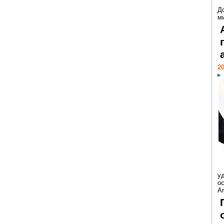
Д
м
20
у
ос
Ar