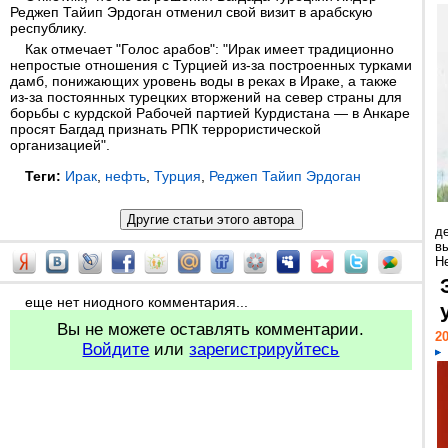
Реджеп Тайип Эрдоган отменил свой визит в арабскую
республику.
Как отмечает "Голос арабов": "Ирак имеет традиционно
непростые отношения с Турцией из-за построенных турками
дамб, понижающих уровень воды в реках в Ираке, а также
из-за постоянных турецких вторжений на север страны для
борьбы с курдской Рабочей партией Курдистана — в Анкаре
просят Багдад признать РПК террористической
организацией".
Теги:
Ирак
,
нефть
,
Турция
,
Реджеп Тайип Эрдоган
д
в
Н
еще нет ниодного комментария...
Вы не можете оставлять комментарии.
20
Войдите
или
зарегистрируйтесь