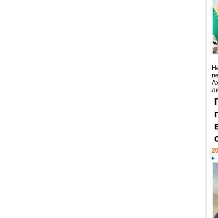
Н
п
А
ли
20