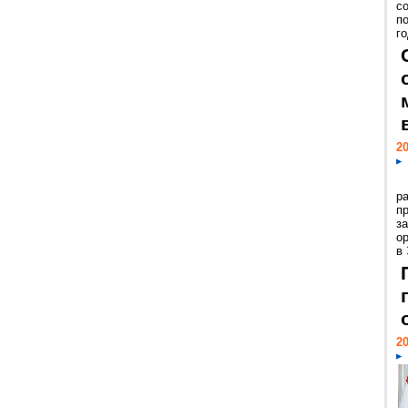
с
п
го
20
р
пр
з
о
в
20