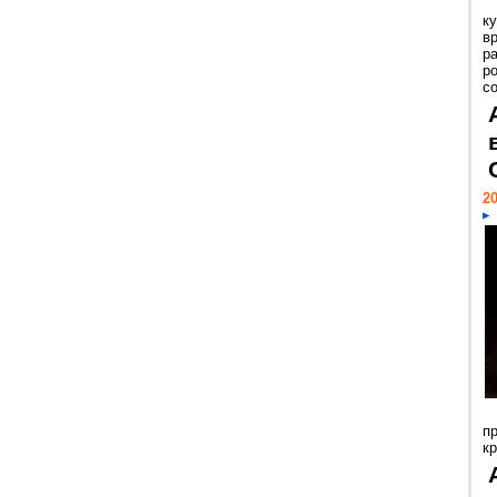
к
в
р
р
с
20
п
к