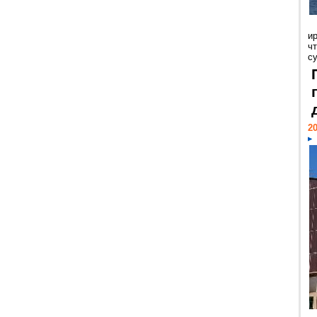
и
ч
с
20