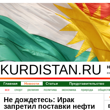
KURDISTAN.RU
н
е
Главная
Новости
Статьи
Представительство
все
спорт
религия
политика
экономика
природа
обществ
Не дождетесь: Ирак
запретил поставки нефти