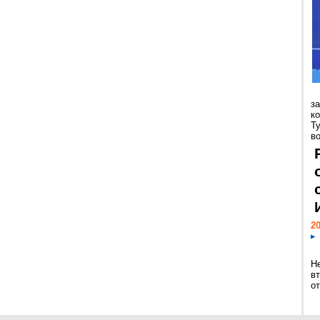
з
к
Т
во
20
Н
в
о