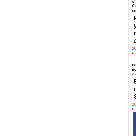
о
С
св
20
н
в
лю
20