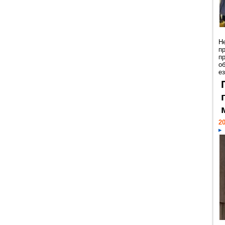
Н
п
п
о
ез
20