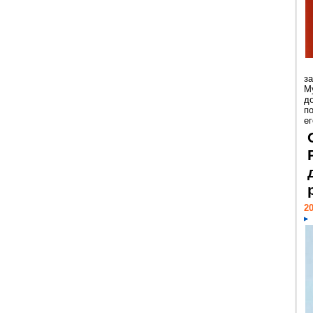
з
М
д
п
ег
20