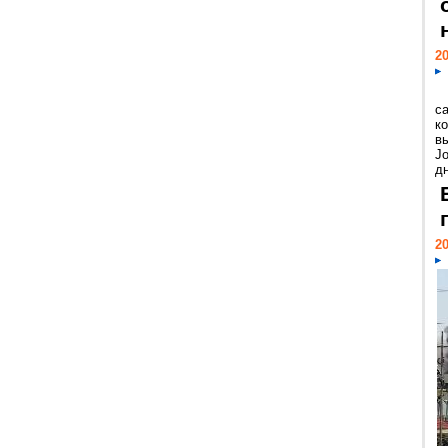
20
с
к
в
Jo
дн
20