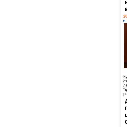
20
К
е
л
"
р