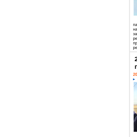
п
н
з
р
п
ре
20