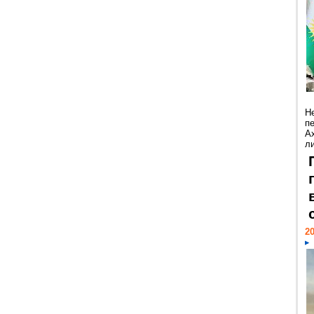
Н
п
А
ли
20