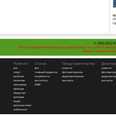
и
ч
с
© 2000-2012 K
Использование материалов, размещенных на сайте Kurdistan
Мнение авторов мож
Новости
Статьи
Представительство
Диаспор
все
все
новости
новости
спорт
главный редактор
фотоматериалы
фотоматер
религия
колумнисты
видеоматериалы
видеомате
политика
институты
контакты
контакты
экономика
СМИ
природа
общество
культура
наука
происшествия
избранное