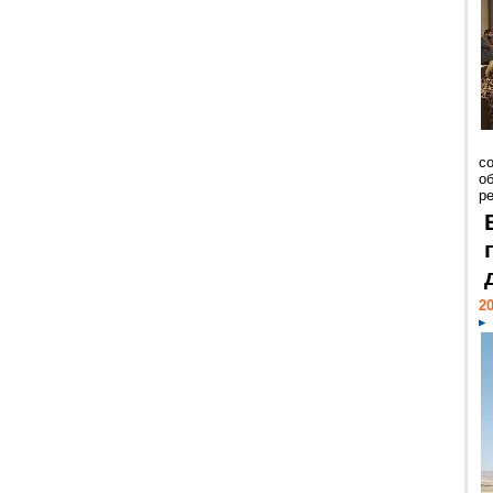
со
о
ре
20