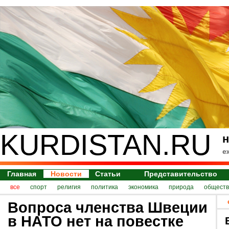
KURDISTAN.RU
н
е
Главная
Новости
Статьи
Представительство
все
спорт
религия
политика
экономика
природа
обществ
Вопроса членства Швеции
в НАТО нет на повестке