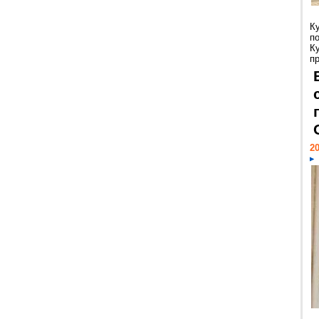
К
п
К
пр
20