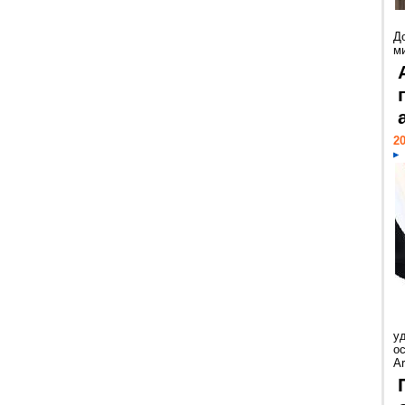
Д
м
20
у
ос
Ar