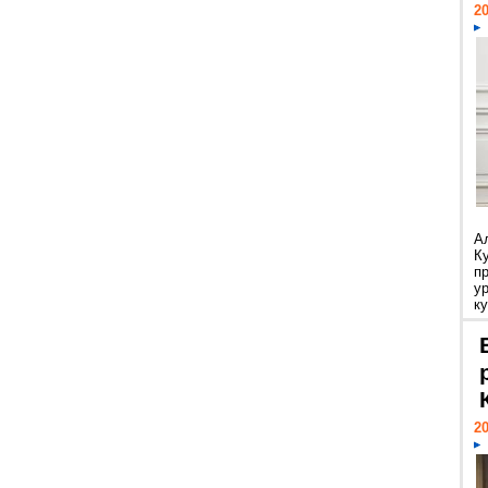
20
А
К
п
у
ку
20