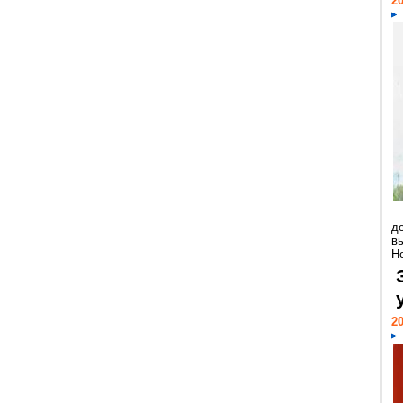
20
д
в
Н
20