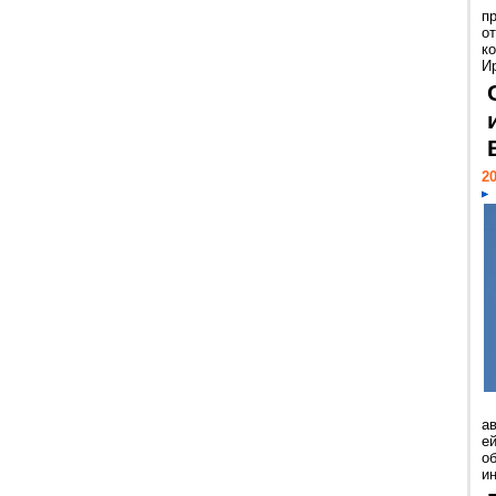
п
о
к
И
20
а
ей
о
и