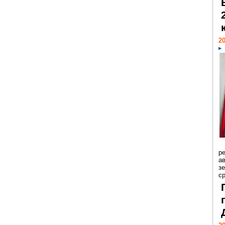
20
р
ав
з
с