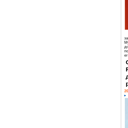
з
М
д
п
ег
20