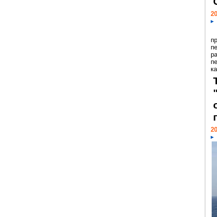
20
п
п
р
п
ка
20