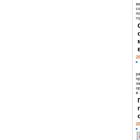
ве
с
п
го
20
р
пр
з
о
в
20