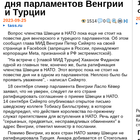
дня парламентов Венгрии
и Турции
20
2023-09-25
1514
0
tass.ru
Вопрос членства Швеции в НАТО пока еще не стоит на
повестке дня венгерского и турецкого парламентов. Об этом
сообщил глава МИД Венгрии Петер Сийярто на своей
странице в Facebook (запрещен в России, принадлежит
корпорации Meta, признанной в РФ экстремистской).
"На встрече с [главой МИД Турции] Хаканом Фиданом
одной из главных тем, конечно же, была ратификация
членства Швеции в НАТО. Этот вопрос пока не стоит на
повестке дня ни в одном из парламентов. Неплохо было бы
проявить уважение", - написал Сийярто.
18 сентября спикер парламента Венгрии Ласло Кёвер
заявил, что не уверен, следует ли его стране
ратифицировать соглашение о приеме Швеции в НАТО.
14 сентября Сийярто опубликовал открытое письмо
шведскому коллеге Тобиасу Билльстрёму, в котором
Р
предупредил, что действия королевства по-прежнему
а
служат препятствием для вступления в НАТО. Речь идет о
К
"серьезных, предвзятых, несправедливых обвинениях" в
ст
адрес Венгрии, отметил министр в послании.
Помимо Венгрии, из всех стран НАТО заявку Швеции не
ратифицировала Турция. Анкара добивается от Стокгольма