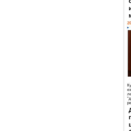
20
К
е
л
"
р