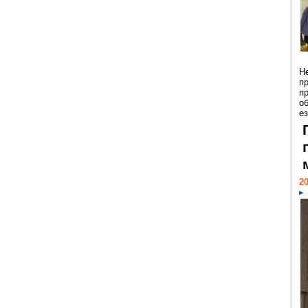
Н
п
п
о
ез
20