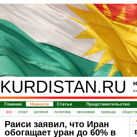
KURDISTAN.RU
н
е
Главная
Новости
Статьи
Представительство
все
спорт
религия
политика
экономика
природа
обществ
Раиси заявил, что Иран
обогащает уран до 60% в