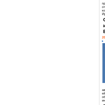
п
о
к
И
20
а
ей
о
и