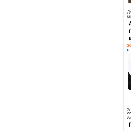
Д
м
20
у
ос
Ar