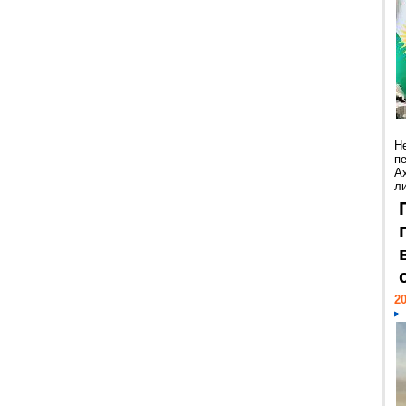
Н
п
А
ли
20