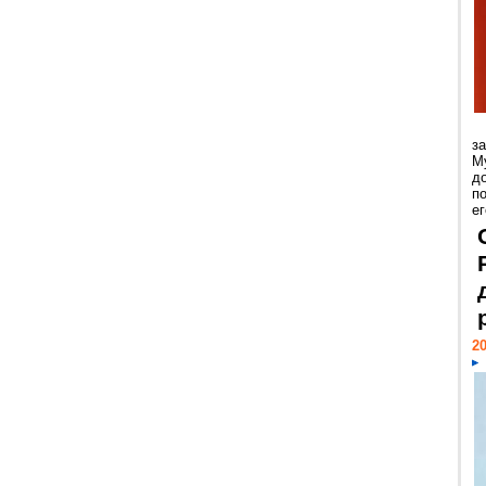
з
М
д
п
ег
20