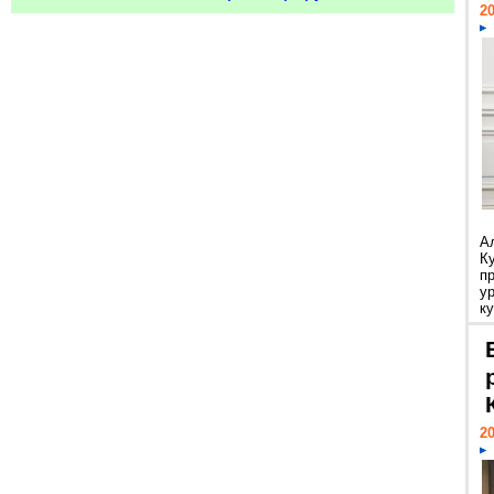
20
А
К
п
у
ку
20