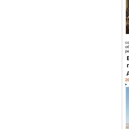
со
о
ре
20