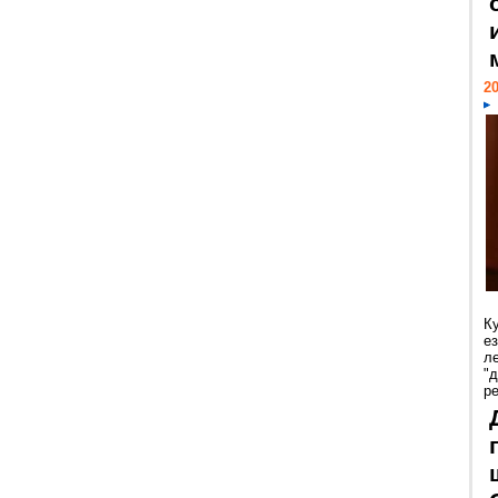
20
К
е
л
"
р