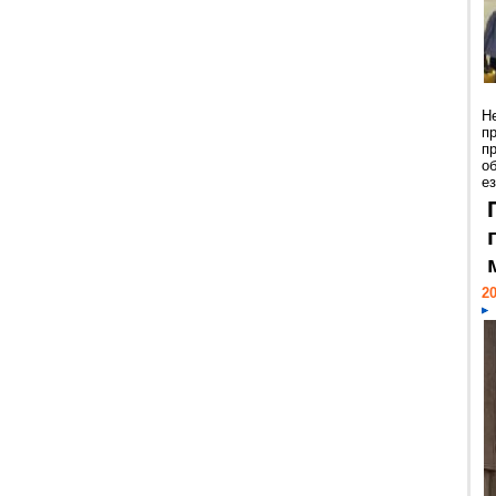
Н
п
п
о
ез
20