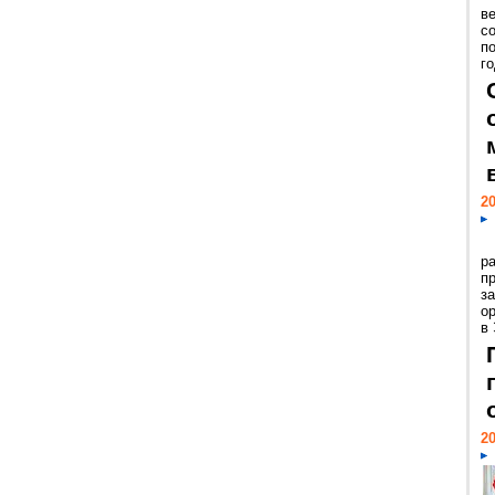
ве
с
п
го
20
р
пр
з
о
в
20