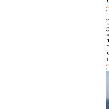
20
п
п
р
п
ка
20