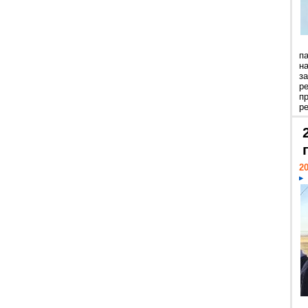
п
н
з
р
п
ре
20