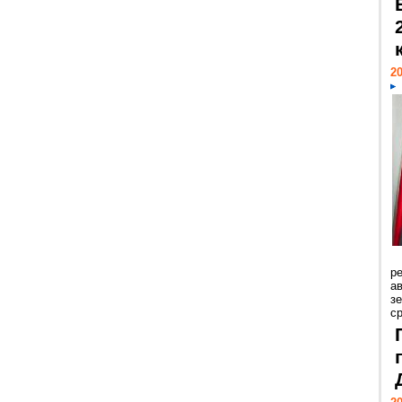
20
р
ав
з
с