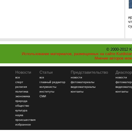
и
ч
с
© 2000-2012 K
Использование материалов, размещенных на сайте Kurdistan
Мнение авторов мож
Новости
Статьи
Представительство
Диаспор
все
все
новости
новости
спорт
главный редактор
фотоматериалы
фотоматер
религия
колумнисты
видеоматериалы
видеомате
политика
институты
контакты
контакты
экономика
СМИ
природа
общество
культура
наука
происшествия
избранное