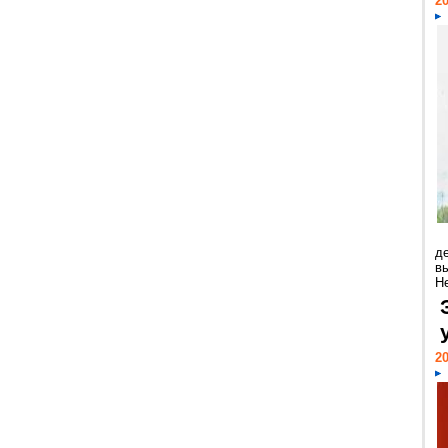
20
д
в
Н
20