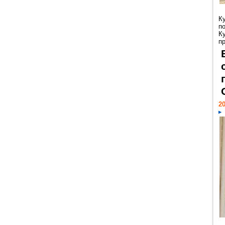
К
п
К
пр
20