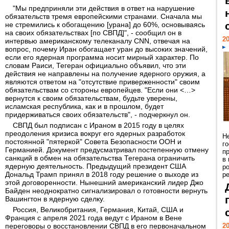
"Мы предприняли эти действия в ответ на нарушение
обязательств тремя европейскими странами. Сначала мы
не стремились к обогащению [урана] до 60%, основываясь
на своих обязательствах [по СВПД]", - сообщил он в
20
интервью американскому телеканалу CNN, отвечая на
вопрос, почему Иран обогащает уран до высоких значений,
если его ядерная программа носит мирный характер. По
словам Раиси, Тегеран официально объявил, что эти
действия не направлены на получение ядерного оружия, а
являются ответом на "отсутствие приверженности" своим
обязательствам со стороны европейцев. "Если они <…>
вернутся к своим обязательствам, будьте уверены,
исламская республика, как и в прошлом, будет
придерживаться своих обязательств", - подчеркнул он.
СВПД был подписан с Ираном в 2015 году в целях
преодоления кризиса вокруг его ядерных разработок
Н
постоянной "пятеркой" Совета Безопасности ООН и
г
Германией. Документ предусматривал постепенную отмену
п
санкций в обмен на обязательства Тегерана ограничить
в
ядерную деятельность. Предыдущий президент США
р
Дональд Трамп принял в 2018 году решение о выходе из
ре
этой договоренности. Нынешний американский лидер Джо
Байден неоднократно сигнализировал о готовности вернуть
Вашингтон в ядерную сделку.
Россия, Великобритания, Германия, Китай, США и
Франция с апреля 2021 года ведут с Ираном в Вене
переговоры о восстановлении СВПД в его первоначальном
20