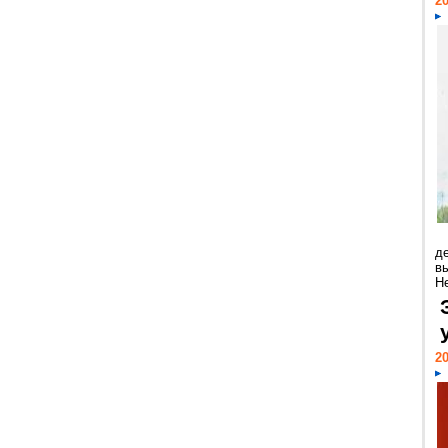
20
д
в
Н
20