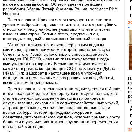
на юге страны высохли. Об этом заявил президент
республики Абдель Латыф Джамаль Рашид, передает РИА
Новости.
По его словам, Ирак является государством с низким
20
уровнем выбросов парниковых газов, при этом республика
относится к числу наиболее уязвимых к климатическим
изменениям стран. Больше всего, продолжил он,
пострадали водный и сельскохозяйственный сектора.
"Страна сталкивается с очень серьезным водным
кризисом, лучшим примером которого является засуха
болот на юге Ирака, включенных в список всемирного
наследия ЮНЕСКО, - заявил глава государства в ходе
выступления на открытии Всемирного климатического
саммита в рамках конференции ООН по климату в Дубае. -
Рекам Тигр и Евфрат в настоящее время угрожает
истощение и пересыхание из-за различных воздействий,
Н
включая изменение климата".
г
п
По его словам, экстремальные погодные условия в Ираке,
в
в том числе рекордные температуры и отсутствие осадков,
р
стали причиной расширения засушливых районов и
ре
опустынивания, сокращения сельскохозяйственных угодий,
деградации земель, увеличения количества пыльных и
песчаных бурь, потери природных ресурсов и, как
следствие, экономического кризиса, который привел к росту
бедности и увеличению темпов внутреннего перемещения
и внешней миграции.
20