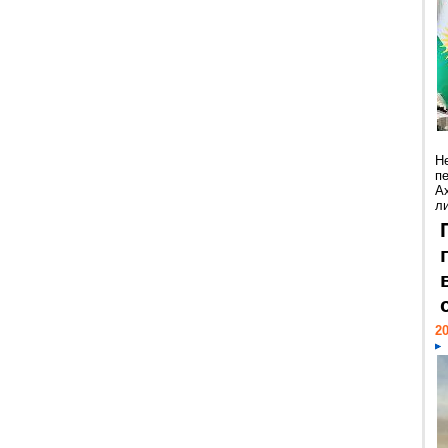
Н
п
А
ли
20