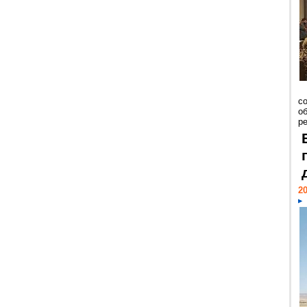
со
о
ре
20