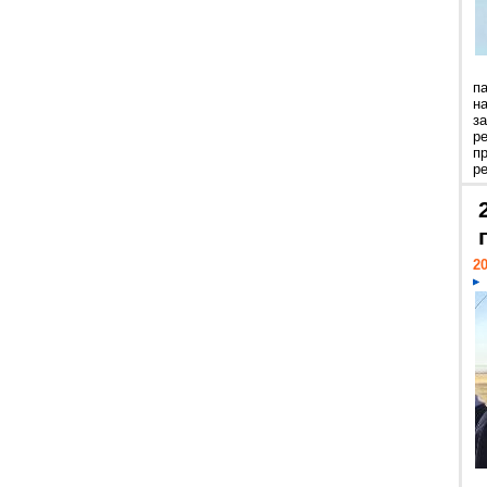
п
н
з
р
п
ре
20