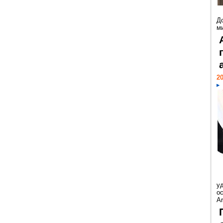
Д
м
20
у
ос
Ar