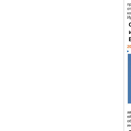
п
о
к
И
20
а
ей
о
и