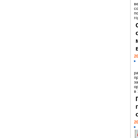
ве
с
п
го
20
р
пр
з
о
в
20