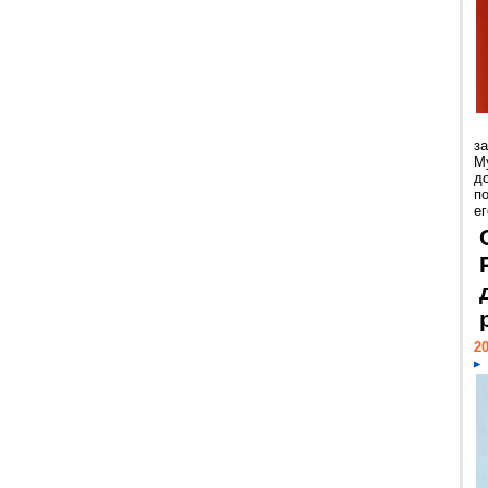
з
М
д
п
ег
20