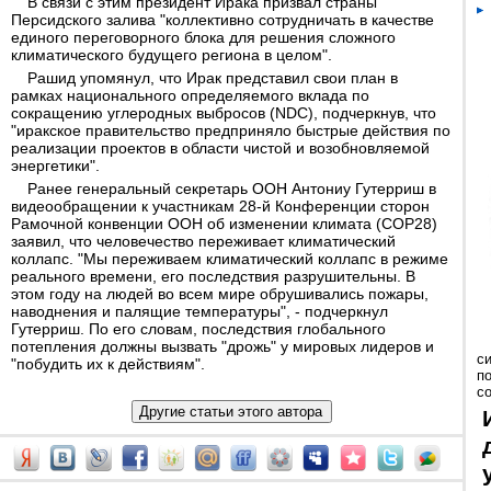
В связи с этим президент Ирака призвал страны
Персидского залива "коллективно сотрудничать в качестве
единого переговорного блока для решения сложного
климатического будущего региона в целом".
Рашид упомянул, что Ирак представил свои план в
рамках национального определяемого вклада по
сокращению углеродных выбросов (NDC), подчеркнув, что
"иракское правительство предприняло быстрые действия по
реализации проектов в области чистой и возобновляемой
энергетики".
Ранее генеральный секретарь ООН Антониу Гутерриш в
видеообращении к участникам 28-й Конференции сторон
Рамочной конвенции ООН об изменении климата (COP28)
заявил, что человечество переживает климатический
коллапс. "Мы переживаем климатический коллапс в режиме
реального времени, его последствия разрушительны. В
этом году на людей во всем мире обрушивались пожары,
наводнения и палящие температуры", - подчеркнул
Гутерриш. По его словам, последствия глобального
потепления должны вызвать "дрожь" у мировых лидеров и
с
"побудить их к действиям".
п
с