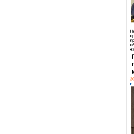
Н
п
п
о
ез
20