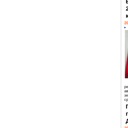
20
р
ав
з
с