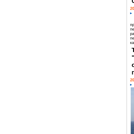
20
п
п
р
п
ка
20