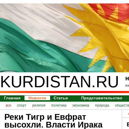
KURDISTAN.RU
н
е
Главная
Новости
Статьи
Представительство
все
спорт
религия
политика
экономика
природа
обществ
Реки Тигр и Евфрат
высохли. Власти Ирака