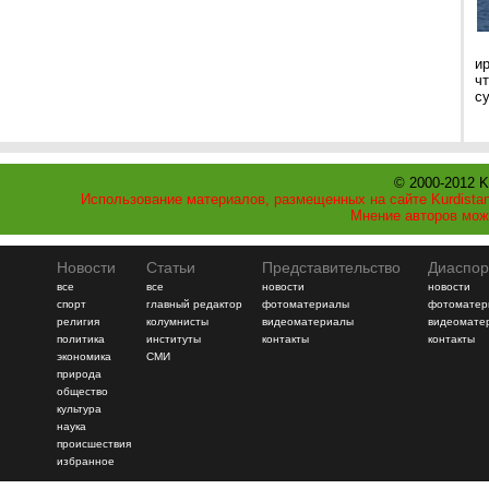
и
ч
с
© 2000-2012 K
Использование материалов, размещенных на сайте Kurdistan
Мнение авторов мож
Новости
Статьи
Представительство
Диаспор
все
все
новости
новости
спорт
главный редактор
фотоматериалы
фотоматер
религия
колумнисты
видеоматериалы
видеомате
политика
институты
контакты
контакты
экономика
СМИ
природа
общество
культура
наука
происшествия
избранное