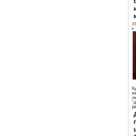
20
К
е
л
"
р