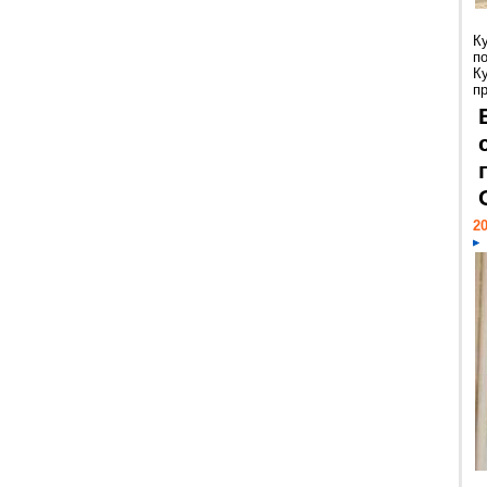
К
п
К
пр
20