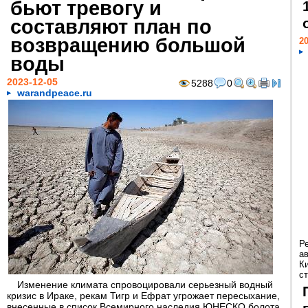
бьют тревогу и
составляют план по
возвращению большой
20
воды
2023-12-05
5288
0
warandpeace.ru
Р
а
К
ст
Изменение климата спровоцировали серьезный водный
кризис в Ираке, рекам Тигр и Ефрат угрожает пересыхание,
внесенные в список Всемирного наследия ЮНЕСКО болота