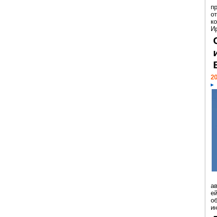
п
о
к
И
20
а
ей
о
и