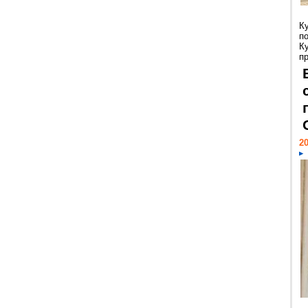
К
п
К
пр
20