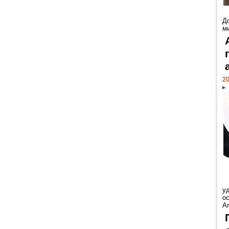
Д
м
20
у
ос
Ar