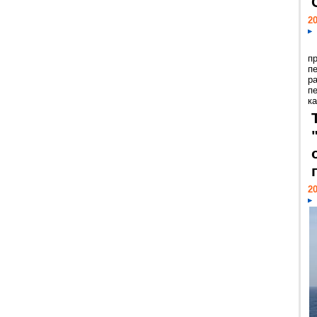
20
п
п
р
п
ка
20