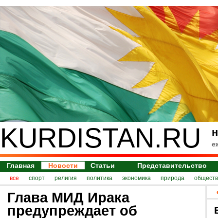
KURDISTAN.RU
н
е
Главная
Новости
Статьи
Представительство
все
спорт
религия
политика
экономика
природа
обществ
Глава МИД Ирака
предупреждает об