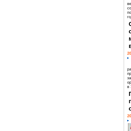
ве
с
п
го
20
р
пр
з
о
в
20