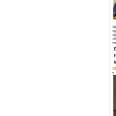
Н
п
п
о
ез
20