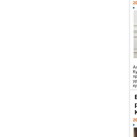
20
А
К
п
у
ку
20