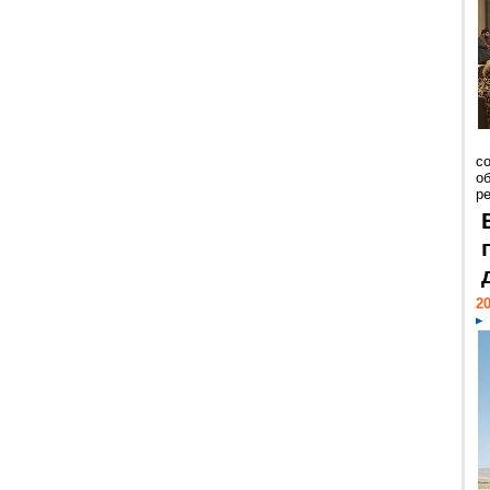
со
о
ре
20