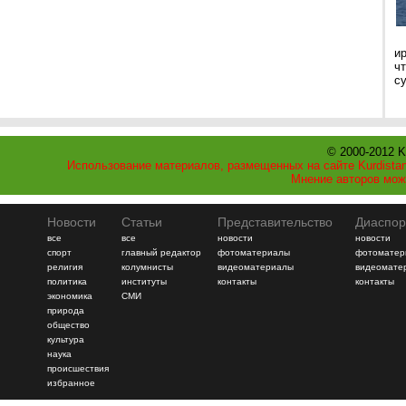
и
ч
с
© 2000-2012 K
Использование материалов, размещенных на сайте Kurdistan
Мнение авторов мож
Новости
Статьи
Представительство
Диаспор
все
все
новости
новости
спорт
главный редактор
фотоматериалы
фотоматер
религия
колумнисты
видеоматериалы
видеомате
политика
институты
контакты
контакты
экономика
СМИ
природа
общество
культура
наука
происшествия
избранное