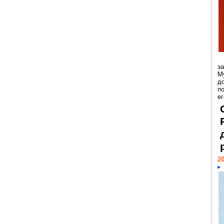
з
М
д
п
ег
20