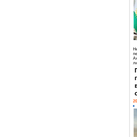
Н
п
А
ли
20