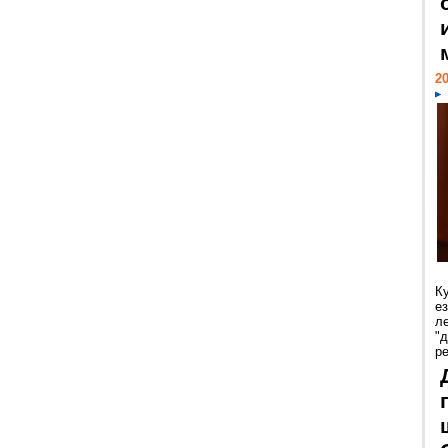
20
К
е
л
"
р