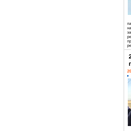
п
н
з
р
п
ре
20