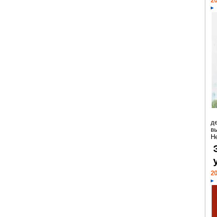
20
д
в
Н
20