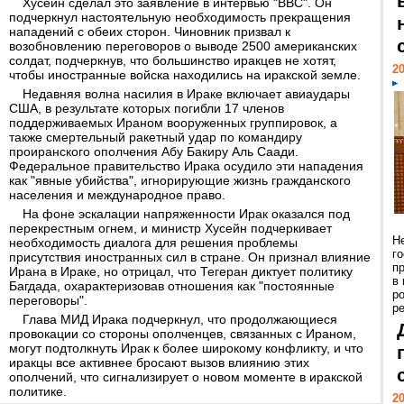
Хусейн сделал это заявление в интервью "BBC". Он
подчеркнул настоятельную необходимость прекращения
нападений с обеих сторон. Чиновник призвал к
возобновлению переговоров о выводе 2500 американских
солдат, подчеркнув, что большинство иракцев не хотят,
20
чтобы иностранные войска находились на иракской земле.
Недавняя волна насилия в Ираке включает авиаудары
США, в результате которых погибли 17 членов
поддерживаемых Ираном вооруженных группировок, а
также смертельный ракетный удар по командиру
проиранского ополчения Абу Бакиру Аль Саади.
Федеральное правительство Ирака осудило эти нападения
как "явные убийства", игнорирующие жизнь гражданского
населения и международное право.
На фоне эскалации напряженности Ирак оказался под
перекрестным огнем, и министр Хусейн подчеркивает
Н
необходимость диалога для решения проблемы
г
присутствия иностранных сил в стране. Он признал влияние
п
Ирана в Ираке, но отрицал, что Тегеран диктует политику
в
Багдада, охарактеризовав отношения как "постоянные
р
переговоры".
ре
Глава МИД Ирака подчеркнул, что продолжающиеся
провокации со стороны ополченцев, связанных с Ираном,
могут подтолкнуть Ирак к более широкому конфликту, и что
иракцы все активнее бросают вызов влиянию этих
ополчений, что сигнализирует о новом моменте в иракской
политике.
20