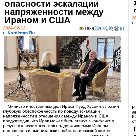
опасности эскалации
напряженности между
Ираном и США
20
2024-02-12
1689
0
Kurdistan.Ru
Министр иностранных дел Ирака Фуад Хусейн выразил
Р
глубокую обеспокоенность по поводу эскалации
а
напряженности в отношениях между Ираном и США,
К
предупредив, что Ирак может быть втянут в конфликт в
ст
результате взаимных атак поддерживаемых Ираном
ополченцев и американских войск на иракской земле.