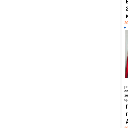
20
р
ав
з
с