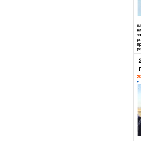
п
н
з
р
п
ре
20