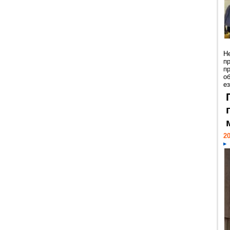
Н
п
п
о
ез
20