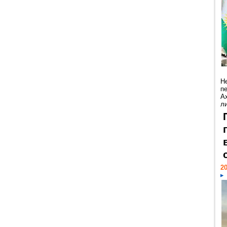
Н
п
А
ли
20