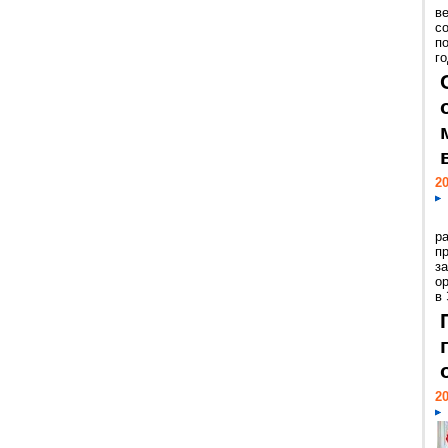
ве
с
п
го
20
р
пр
з
о
в
20