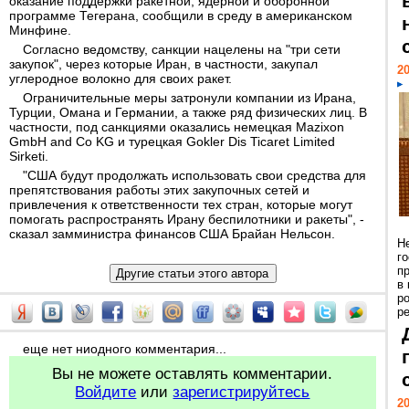
оказание поддержки ракетной, ядерной и оборонной
программе Тегерана, сообщили в среду в американском
Минфине.
Согласно ведомству, санкции нацелены на "три сети
закупок", через которые Иран, в частности, закупал
20
углеродное волокно для своих ракет.
Ограничительные меры затронули компании из Ирана,
Турции, Омана и Германии, а также ряд физических лиц. В
частности, под санкциями оказались немецкая Mazixon
GmbH and Co KG и турецкая Gokler Dis Ticaret Limited
Sirketi.
"США будут продолжать использовать свои средства для
препятствования работы этих закупочных сетей и
привлечения к ответственности тех стран, которые могут
помогать распространять Ирану беспилотники и ракеты", -
сказал замминистра финансов США Брайан Нельсон.
Н
г
п
в
р
ре
еще нет ниодного комментария...
Вы не можете оставлять комментарии.
Войдите
или
зарегистрируйтесь
20