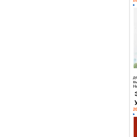
20
д
в
Н
20