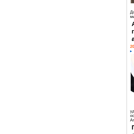
Д
м
20
у
ос
Ar