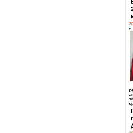
20
р
ав
з
с