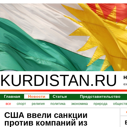
KURDISTAN.RU
н
е
Главная
Новости
Статьи
Представительство
все
спорт
религия
политика
экономика
природа
обществ
США ввели санкции
против компаний из