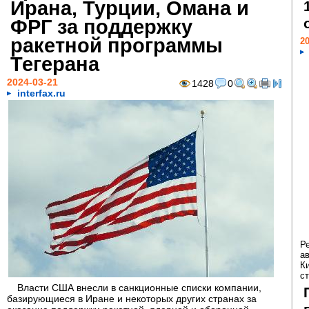
Ирана, Турции, Омана и
ФРГ за поддержку
ракетной программы
20
Тегерана
2024-03-21
1428
0
interfax.ru
Р
а
К
ст
Власти США внесли в санкционные списки компании,
базирующиеся в Иране и некоторых других странах за