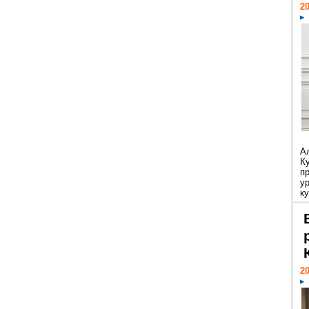
20
А
К
п
у
ку
20