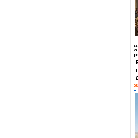
со
о
ре
20