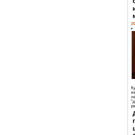
20
К
е
л
"
р