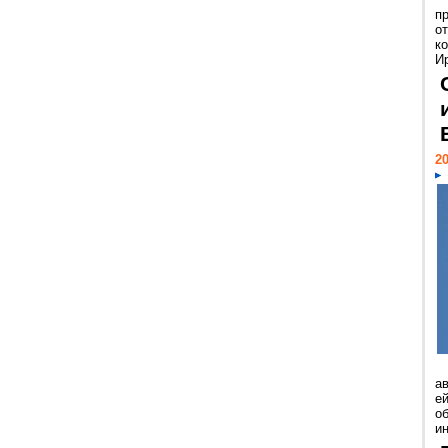
п
о
к
И
20
а
ей
о
и