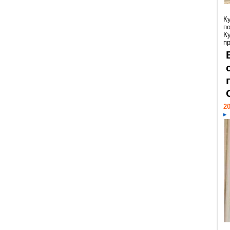
К
п
К
пр
20