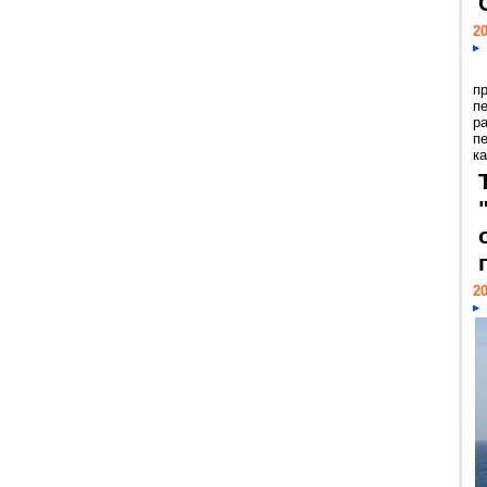
20
п
п
р
п
ка
20