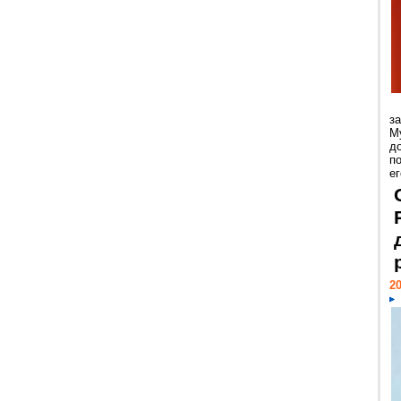
з
М
д
п
ег
20