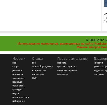
и
ч
с
© 2000-2012 K
Использование материалов, размещенных на сайте Kurdistan
Мнение авторов мож
Новости
Статьи
Представительство
Диаспор
все
все
новости
новости
спорт
главный редактор
фотоматериалы
фотоматер
религия
колумнисты
видеоматериалы
видеомате
политика
институты
контакты
контакты
экономика
СМИ
природа
общество
культура
наука
происшествия
избранное