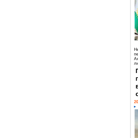
Н
п
А
ли
20