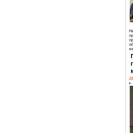
Н
п
п
о
ез
20