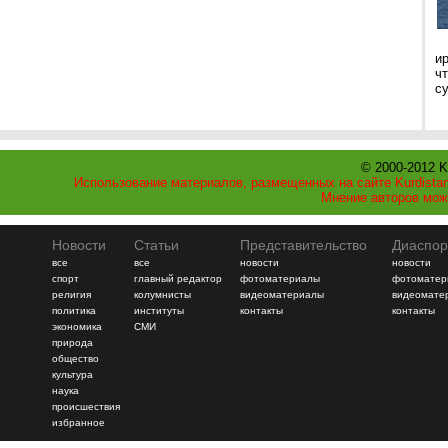
и
ч
с
© 2000-2012 K
Использование материалов, размещенных на сайте Kurdistan
Мнение авторов мож
Новости
Статьи
Представительство
Диаспор
все
все
новости
новости
спорт
главный редактор
фотоматериалы
фотоматер
религия
колумнисты
видеоматериалы
видеомате
политика
институты
контакты
контакты
экономика
СМИ
природа
общество
культура
наука
происшествия
избранное