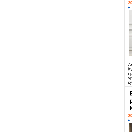
20
А
К
п
у
ку
20