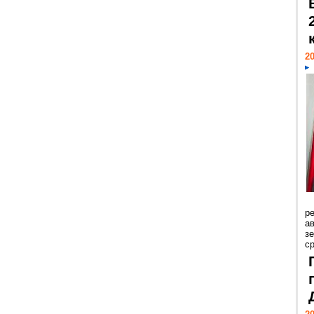
20
р
ав
з
с