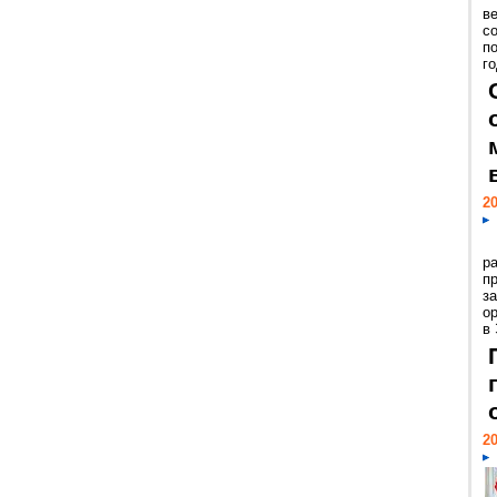
ве
с
п
го
20
р
пр
з
о
в
20