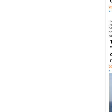
20
п
п
р
п
ка
20