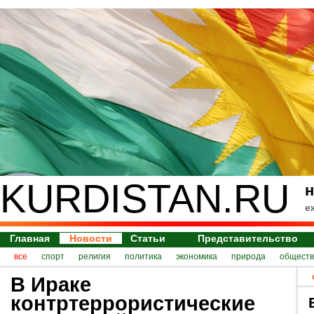
KURDISTAN.RU
н
е
Главная
Новости
Статьи
Представительство
все
спорт
религия
политика
экономика
природа
обществ
В Ираке
контртеррористические