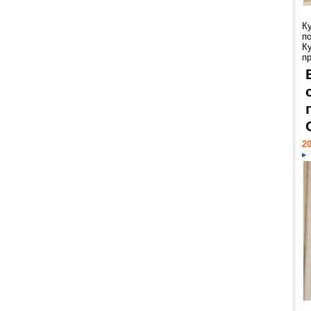
К
п
К
пр
20