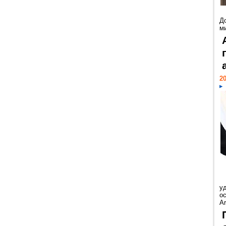
Д
м
20
у
ос
Ar