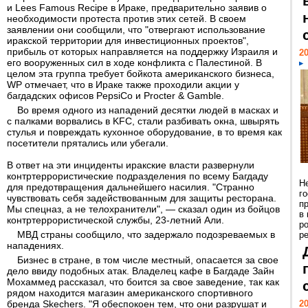
и Lees Famous Recipe в Ираке, предварительно заявив о
необходимости протеста против этих сетей. В своем
заявлении они сообщили, что "отвергают использование
иракской территории для инвестиционных проектов",
прибыль от которых направляется на поддержку Израиля и
20
его вооруженных сил в ходе конфликта с Палестиной. В
целом эта группа требует бойкота американского бизнеса,
WP отмечает, что в Ираке также проходили акции у
багдадских офисов PepsiCo и Procter & Gamble.
Во время одного из нападений десятки людей в масках и
с палками ворвались в KFC, стали разбивать окна, швырять
стулья и повреждать кухонное оборудование, в то время как
посетители прятались или убегали.
В ответ на эти инциденты иракские власти развернули
контртеррористические подразделения по всему Багдаду
Н
для предотвращения дальнейшего насилия. "Странно
г
чувствовать себя задействованным для защиты ресторана.
п
Мы спецназ, а не телохранители", — сказал один из бойцов
в
контртеррористической службы, 23-летний Али.
р
МВД страны сообщило, что задержало подозреваемых в
ре
нападениях.
Бизнес в стране, в том числе местный, опасается за свое
дело ввиду подобных атак. Владелец кафе в Багдаде Зайн
Мохаммед рассказал, что боится за свое заведение, так как
рядом находится магазин американского спортивного
бренда Skechers. "Я обеспокоен тем, что они разрушат и
20