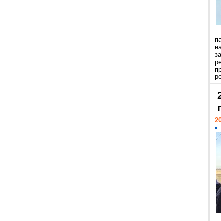
п
н
з
р
п
ре
20