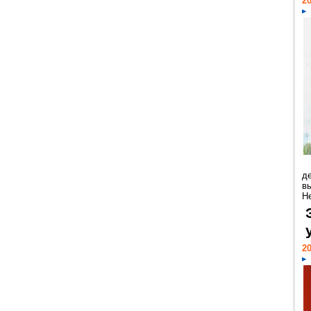
20
д
в
Н
20