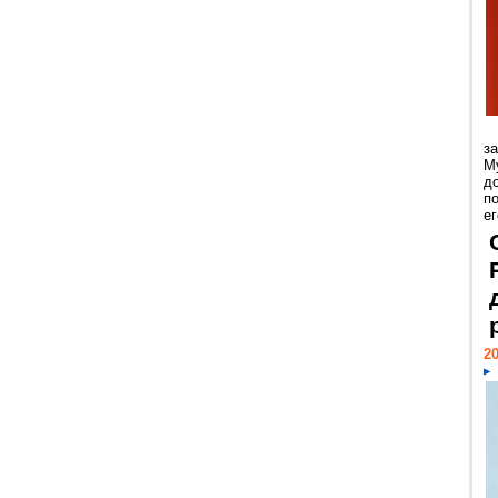
з
М
д
п
ег
20