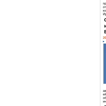
п
о
к
И
20
а
ей
о
и