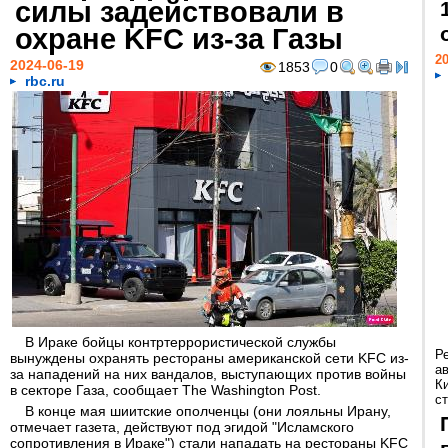
силы задействовали в
охране KFC из-за Газы
20
2024-06-19
1853
0
rbc.ru
В Ираке бойцы контртеррористической службы
Р
вынуждены охранять рестораны американской сети KFC из-
а
за нападений на них вандалов, выступающих против войны
К
в секторе Газа, сообщает The Washington Post.
ст
В конце мая шиитские ополченцы (они лояльны Ирану,
отмечает газета, действуют под эгидой "Исламского
сопротивления в Ираке") стали нападать на рестораны KFC