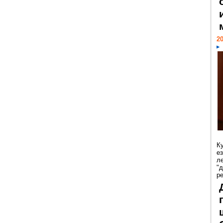
20
К
е
л
"
р