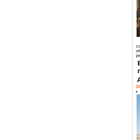
со
о
ре
20