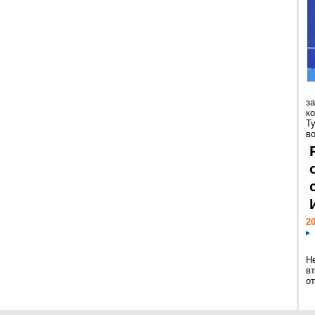
з
к
Т
во
20
Н
в
о