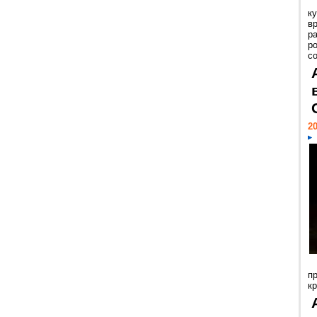
к
в
р
р
с
20
п
к