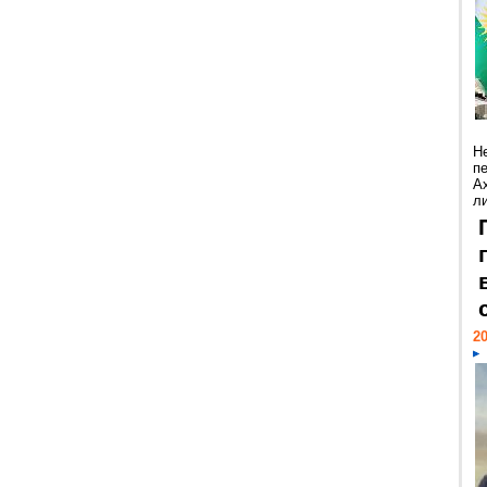
Н
п
А
ли
20