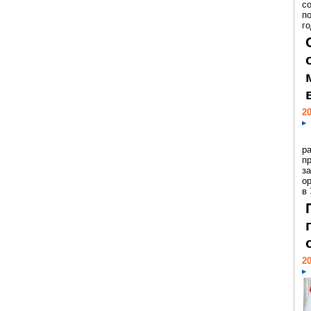
с
п
го
20
р
пр
з
о
в
20