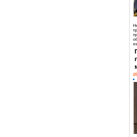
Н
п
п
о
ез
20