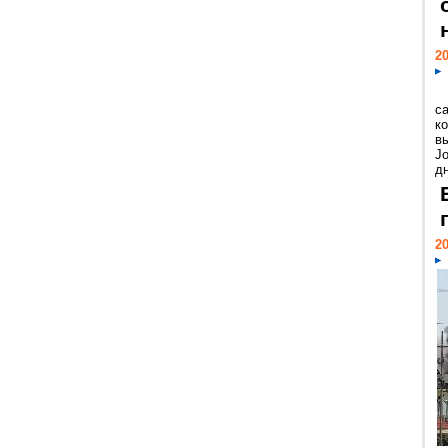
20
с
к
в
Jo
дн
20