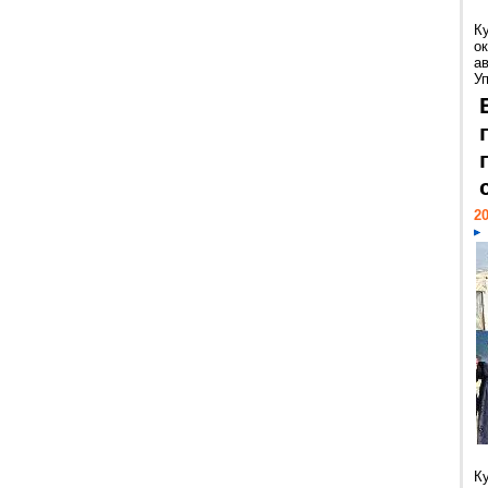
К
ок
а
У
20
К