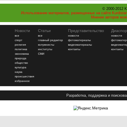
© 2000-2012 K
Использование материалов, размещенных на сайте Kurdistan
Мнение авторов мож
Новости
Статьи
Представительство
Диаспор
все
все
новости
новости
спорт
главный редактор
фотоматериалы
фотоматер
религия
колумнисты
видеоматериалы
видеомате
политика
институты
контакты
контакты
экономика
СМИ
природа
общество
культура
наука
происшествия
избранное
Разработка, поддержка и поискова