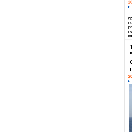
20
п
п
р
п
ка
20