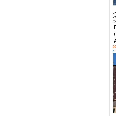
и
ч
с
20