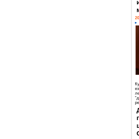
20
К
е
л
"
р