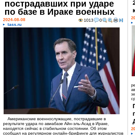
пострадавших при ударе
по базе в Ираке военных
20
2024-08-08
1013
0
tass.ru
р
ав
з
с
Американские военнослужащие, пострадавшие в
результате удара по авиабазе Айн-эль-Асад в Ираке,
находятся сейчас в стабильном состоянии. Об этом
20
сообщил на регулярном онлайн-брифинге для журналистов