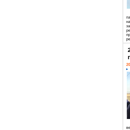
п
н
з
р
п
ре
20
ве