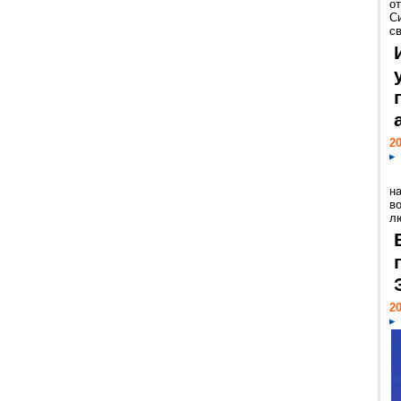
о
С
св
20
н
в
лю
20