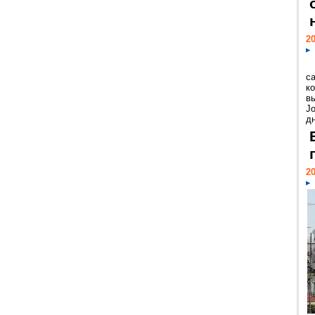
20
с
к
в
Jo
дн
20