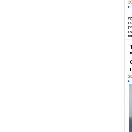
20
п
п
р
п
ка
20