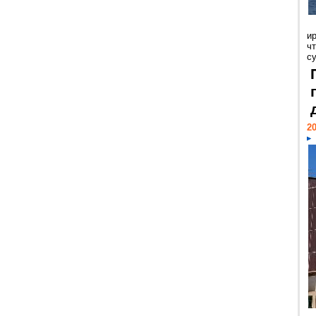
и
ч
с
20