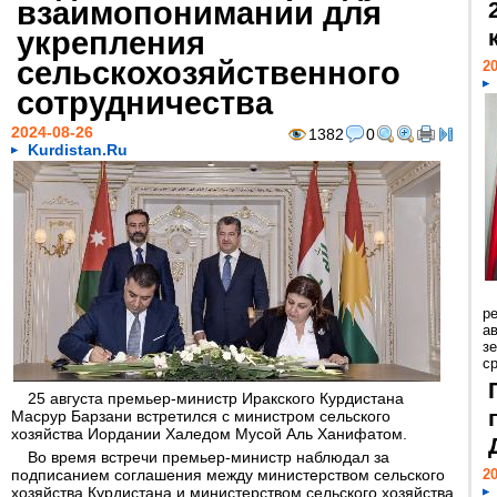
взаимопонимании для
укрепления
сельскохозяйственного
20
сотрудничества
2024-08-26
1382
0
Kurdistan.Ru
р
ав
з
с
25 августа премьер-министр Иракского Курдистана
Масрур Барзани встретился с министром сельского
хозяйства Иордании Халедом Мусой Аль Ханифатом.
Во время встречи премьер-министр наблюдал за
подписанием соглашения между министерством сельского
20
хозяйства Курдистана и министерством сельского хозяйства