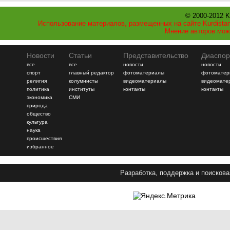
© 2000-2012 K
Использование материалов, размещенных на сайте Kurdistan
Мнение авторов мож
Новости
Статьи
Представительство
Диаспор
все
все
новости
новости
спорт
главный редактор
фотоматериалы
фотоматер
религия
колумнисты
видеоматериалы
видеомате
политика
институты
контакты
контакты
экономика
СМИ
природа
общество
культура
наука
происшествия
избранное
Разработка, поддержка и поискова