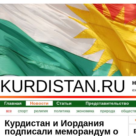
KURDISTAN.RU
н
е
Главная
Новости
Статьи
Представительство
все
спорт
религия
политика
экономика
природа
обществ
Курдистан и Иордания
подписали меморандум о