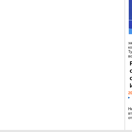
з
к
Т
во
20
Н
в
о