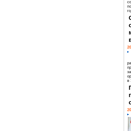
с
п
го
20
р
пр
з
о
в
20