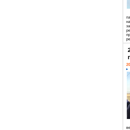
п
н
з
р
п
ре
20
ве