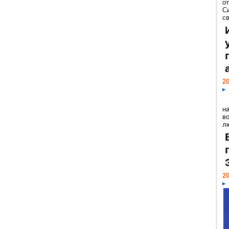
о
С
св
20
н
в
лю
20