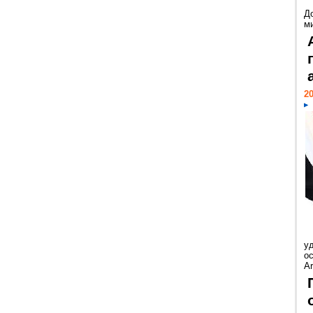
Д
м
20
у
ос
Ar