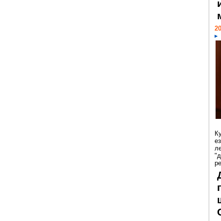
20
К
е
л
"
р