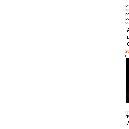
к
в
р
р
с
20
п
к