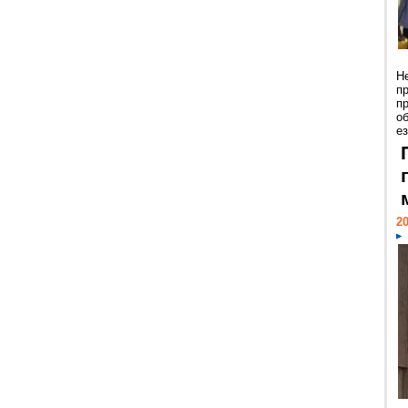
Н
п
п
о
ез
20