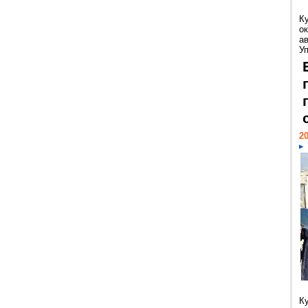
К
ок
а
У
20
К