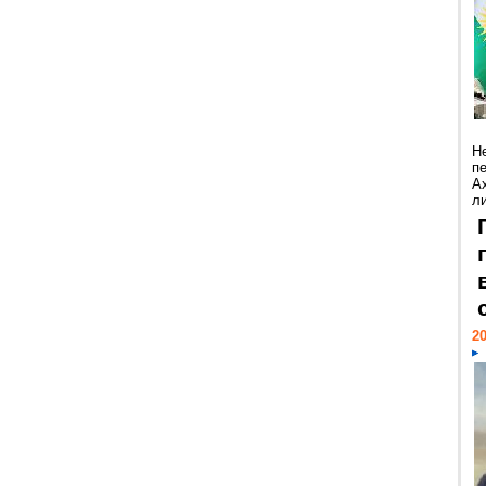
Н
п
А
ли
20