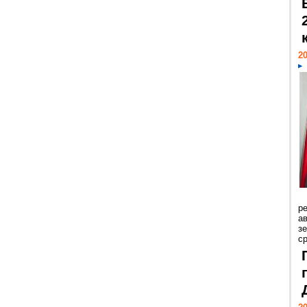
20
р
ав
з
с