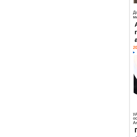
Д
м
20
у
ос
Ar