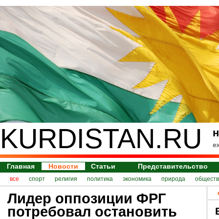
KURDISTAN.RU
н
е
Главная
Новости
Статьи
Представительство
все
спорт
религия
политика
экономика
природа
обществ
Лидер оппозиции ФРГ
потребовал остановить