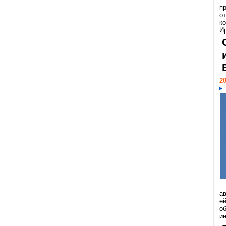
п
о
к
И
20
а
ей
о
и