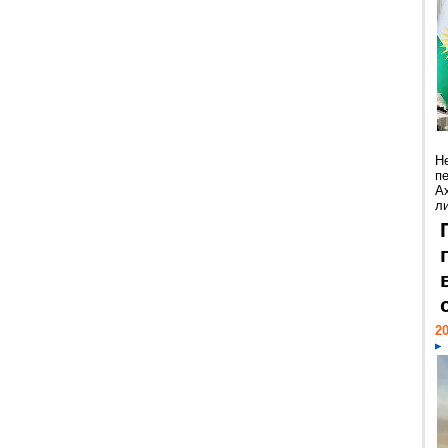
Н
п
А
ли
20