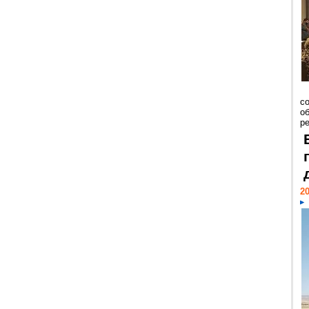
со
о
ре
20