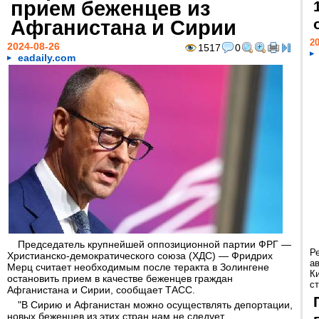
прием беженцев из
Афганистана и Сирии
20
2024-08-26
1517
0
eadaily.com
Председатель крупнейшей оппозиционной партии ФРГ —
Р
Христианско-демократического союза (ХДС) — Фридрих
а
Мерц считает необходимым после теракта в Золингене
К
остановить прием в качестве беженцев граждан
ст
Афганистана и Сирии, сообщает ТАСС.
"В Сирию и Афганистан можно осуществлять депортации,
новых беженцев из этих стран нам не следует