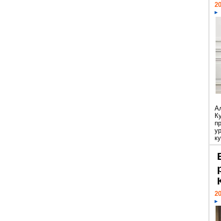
20
А
К
п
у
ку
20