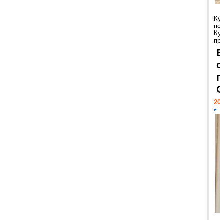
К
п
К
пр
20