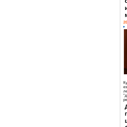
20
К
е
л
"
р