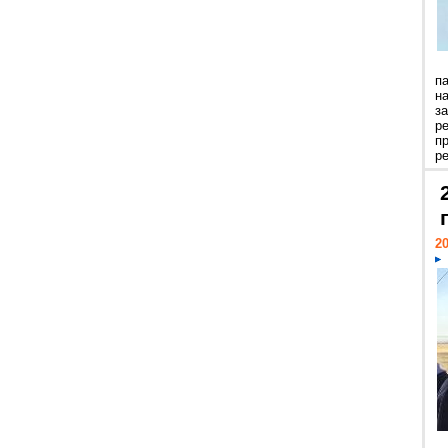
п
н
з
р
п
ре
20