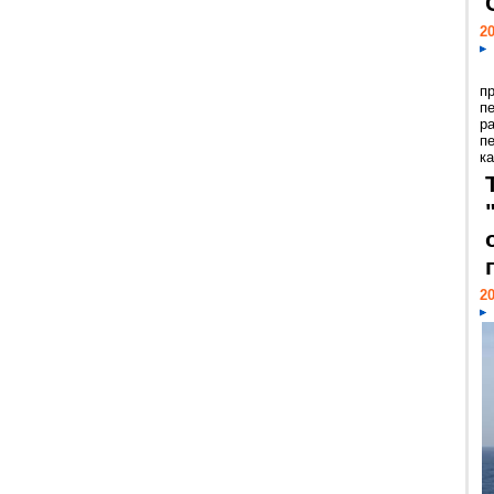
20
п
п
р
п
ка
20