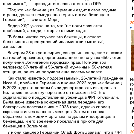
принимать", — приводит его слова агентство DPA.
"Тот, кто как беженец из Германии ездит в свои родные
страны, должен немедленно терять статус беженца в
Германии", — считает Мерц.
20
Лидер ХДС указал на то, что "не ножи являются
проблемой, а люди, которые с ними ходят".
"В большинстве случаев это беженцы, в основе
большинства преступлений исламистские мотивы", —
заявил он.
Вечером 23 августа сириец совершил нападение с ножом
на гостей праздника, организованного по случаю 650-летия
получения Золингеном городских прав. Погибли три
человека: 67-летний и 56-летний мужчины и 56-летняя
женщина, ранения получили еще восемь человек.
Как стало известно, подозреваемый, 26-летний гражданин
Н
Исса А., прибыл в Германию в конце 2022 года как беженец.
г
В 2023 году его должны были депортировать из страны в
п
Болгарию, поскольку через нее он въехал в ЕС. Его
в
ходатайство о предоставлении убежища в ФРГ отклонили.
р
Была даже известна конкретная дата передачи его
ре
болгарским властям в июне 2023 года, однако сириец
скрылся и исчез на шесть месяцев. Затем он снова
обратился к немецким органам по делам иностранцев и
беженцам, и его временно поселили в приюте для
беженцев в Золингене.
7 июня канцлер Германии Олаф Шольц заявил, что в ФРГ
20