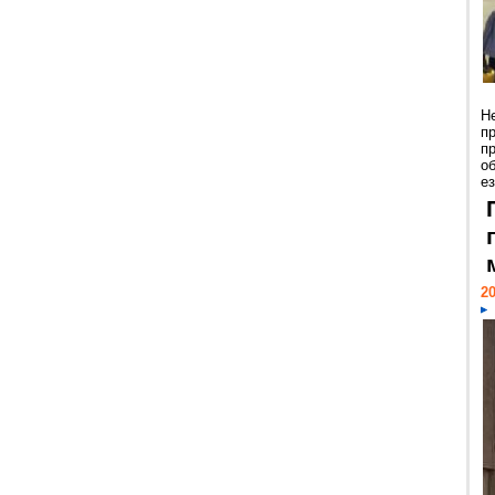
Н
п
п
о
ез
20