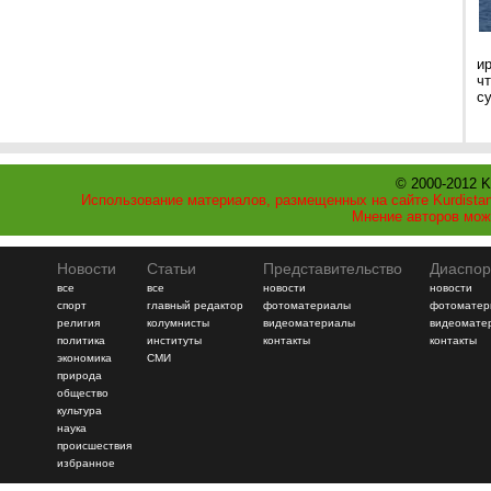
и
ч
с
© 2000-2012 K
Использование материалов, размещенных на сайте Kurdistan
Мнение авторов мож
Новости
Статьи
Представительство
Диаспор
все
все
новости
новости
спорт
главный редактор
фотоматериалы
фотоматер
религия
колумнисты
видеоматериалы
видеомате
политика
институты
контакты
контакты
экономика
СМИ
природа
общество
культура
наука
происшествия
избранное