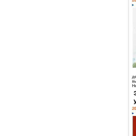
20
д
в
Н
20