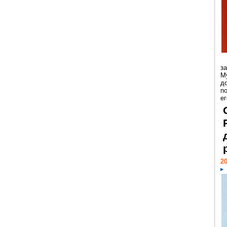
з
М
д
п
ег
20