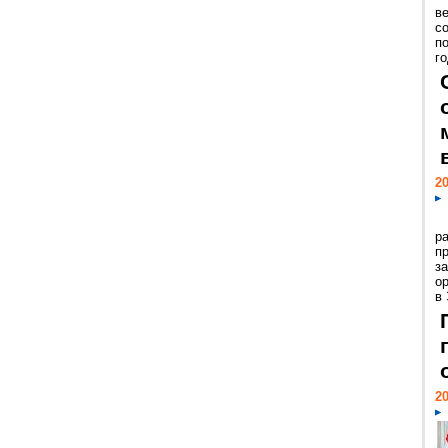
ве
с
п
го
20
р
пр
з
о
в
20