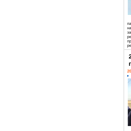
п
н
з
р
п
ре
20