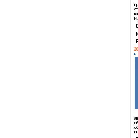
п
о
к
И
20
а
ей
о
и