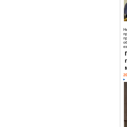
Н
п
п
о
ез
20