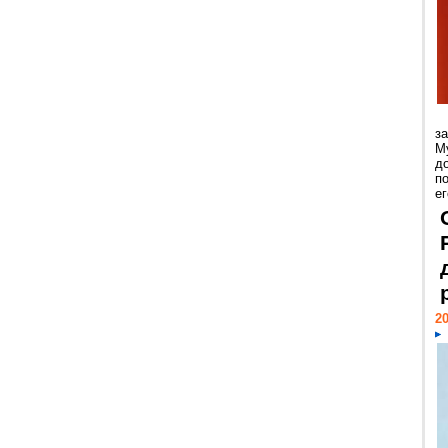
з
М
д
п
ег
20