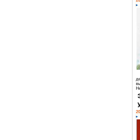
20
д
в
Н
20