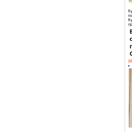
К
п
К
пр
20