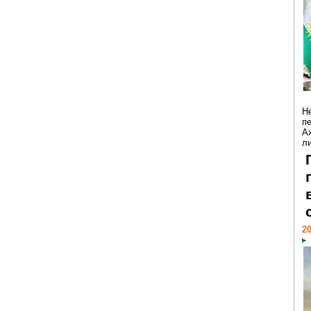
Н
п
А
ли
20