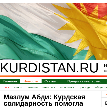
KURDISTAN.RU
н
е
Главная
Новости
Статьи
Представительство
все
спорт
религия
политика
экономика
природа
обществ
Мазлум Абди: Курдская
солидарность помогла