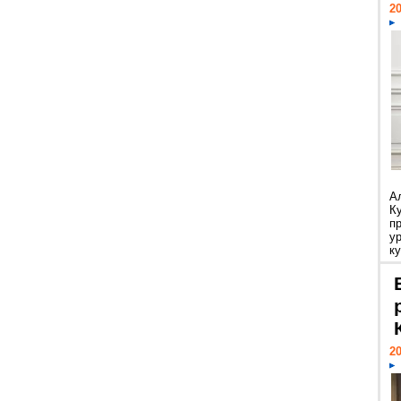
20
А
К
п
у
ку
20