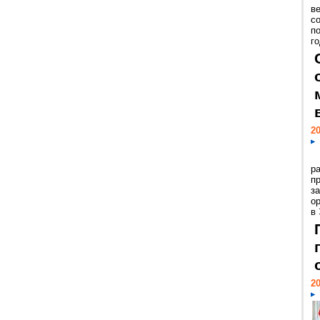
ве
с
п
го
20
р
пр
з
о
в
20