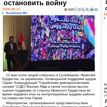
остановить войну
2026-05-13
569
0
Kurdistan.Ru
20
12 мая сотни людей собрались в Сулеймании, Иракский
Курдистан, на церемонии, посвященной поддержке курдов
Сирии. Командующий "Сирийскими демократическими
Р
силами" (СДС) Мазлум Абди в своем послании высоко
а
оценил поддержку со стороны Иракского Курдистана во
К
время недавних атак на контролируемые курдами районы
ст
на северо-востоке Сирии.
Мероприятие, организованное представительством
Сирийского (Западного) Курдистана, привлекло жителей