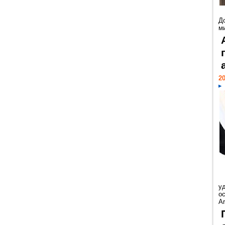
Д
м
20
у
ос
Ar