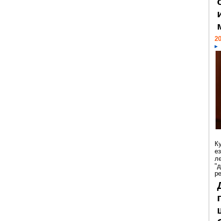
20
К
е
л
"
р