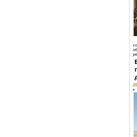
со
о
ре
20