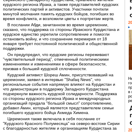
курдского региона Ирака, а также представителей курдских
политических партий и активистов. Участники почтили
минутой молчания память курдских бойцов, погибших во
время конфликта, и возложили цветы к портретам жертв.
20
В послании Абди, зачитанном во время церемонии,
сказано, что поддержка со стороны Иракского Курдистана и
курдское единство укрепили сопротивление и помогли
остановить войну, и что сохранение перемирия от 18
января требует постоянной политической и общественной
поддержки.
Он предупредил, что курдские регионы переживают
"чувствительный период", отмеченный политическими
изменениями и изменениями в сфере безопасности,
призвав к большей курдской сплоченности.
Курдский активист Шореш Амин, присутствовавший на
Н
церемонии, заявил в интервью "Shafaq News", что
г
региональные события напрямую влияют на Курдистан и
п
что демонстрации в поддержку Западного Курдистана
в
подчеркнули важность курдской солидарности. Поддержка
р
со стороны курдского региона Ирака и международных
ре
организаций придала "большой смысл" сопротивлению,
добавил Амин, который является представителем семьи
погибшего курдского бойца Ахмеда Химена.
Церемония также включала в себя послание от
"Курдского Красного Полумесяца" на северо-востоке Сирии
с благодарностью жителям и организациям Курдистана за
20