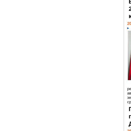
20
р
ав
з
с