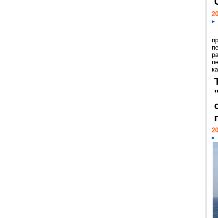
20
п
п
р
п
ка
20