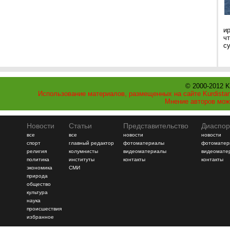
и
ч
с
© 2000-2012 K
Использование материалов, размещенных на сайте Kurdistan
Мнение авторов мож
Новости
Статьи
Представительство
Диаспор
все
все
новости
новости
спорт
главный редактор
фотоматериалы
фотоматер
религия
колумнисты
видеоматериалы
видеомате
политика
институты
контакты
контакты
экономика
СМИ
природа
общество
культура
наука
происшествия
избранное