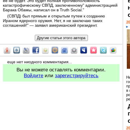
ее не будет. Это будет полная противоположность
катастрофическому СВПД, заключенному" администрацией
Барака Обамы, написал он в Truth Social."
(СВПД) был прямым и открытым путем к созданию
Ираном ядерного оружия. Нет, я не заключаю таких
20
соглашений!" — заявил американский президент.
еще нет ниодного комментария...
Вы не можете оставлять комментарии.
Войдите
или
зарегистрируйтесь
Н
г
п
в
р
ре
20