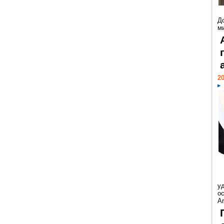
Д
м
20
у
ос
Ar