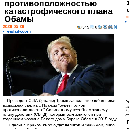
противоположностью
катастрофического плана
Обамы
20
2026-05-26
545
0
eadaily.com
Президент США Дональд Трамп заявил, что любая новая
Р
возможная сделка с Ираном "будет полной
а
противоположностью" Совместному всеобъемлющему
К
плану действий (СВПД), который был заключен при
ст
тогдашнем хозяине Белого дома Бараке Обаме в 2015 году.
"Сделка с Ираном либо будет великой и значимой, либо