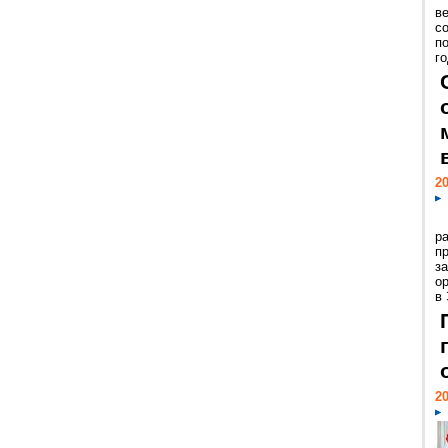
ве
с
п
го
20
р
пр
з
о
в
20