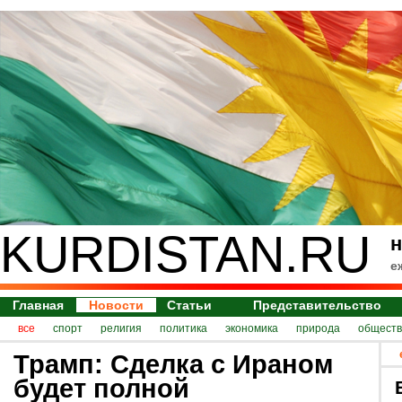
KURDISTAN.RU
н
е
Главная
Новости
Статьи
Представительство
все
спорт
религия
политика
экономика
природа
обществ
Трамп: Сделка с Ираном
будет полной