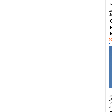
п
о
к
И
20
а
ей
о
и