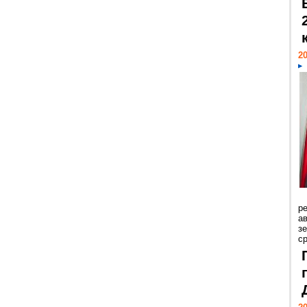
20
р
ав
з
с