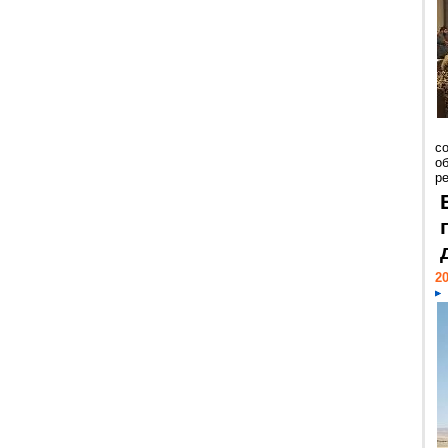
со
о
ре
20