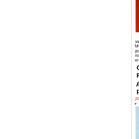
з
М
д
п
ег
20