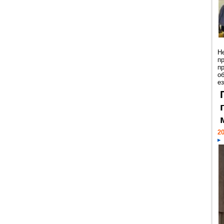
Н
п
п
о
ез
20