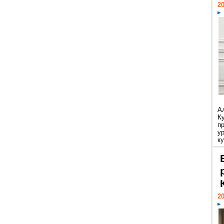
20
А
К
п
у
ку
20