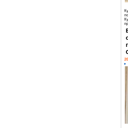
К
п
К
пр
20