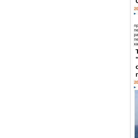
20
п
п
р
п
ка
20