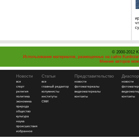
и
ч
с
© 2000-2012 K
Использование материалов, размещенных на сайте Kurdistan
Мнение авторов мож
Новости
Статьи
Представительство
Диаспор
все
все
новости
новости
спорт
главный редактор
фотоматериалы
фотоматер
религия
колумнисты
видеоматериалы
видеомате
политика
институты
контакты
контакты
экономика
СМИ
природа
общество
культура
наука
происшествия
избранное