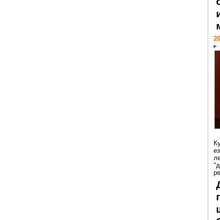
20
К
е
л
"
р