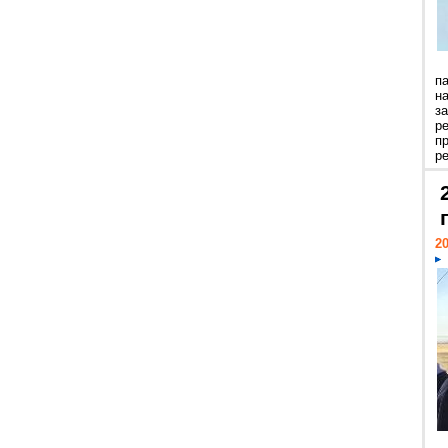
п
н
з
р
п
ре
20