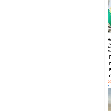
Н
п
А
ли
20