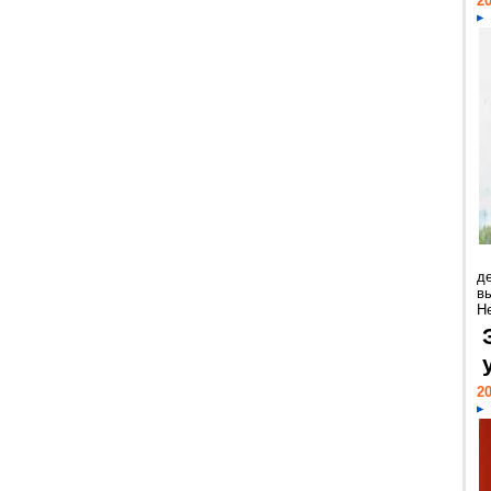
20
д
в
Н
20