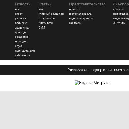
Новости
Статьи
Представительство
Диаспор
все
все
новости
новости
спорт
главный редактор
фотоматериалы
фотоматер
религия
колумнисты
видеоматериалы
видеомате
политика
институты
контакты
контакты
экономика
СМИ
природа
общество
культура
наука
происшествия
избранное
Разработка, поддержка и поискова