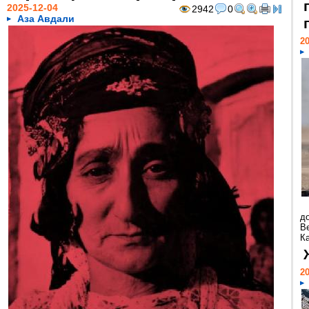
2025-12-04
2942
0
Аза Авдали
20
д
В
Ка
20