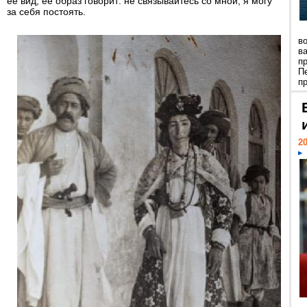
ее вид, ее образ говорит: не связывайтесь со мной, я могу
за себя постоять.
в
в
п
П
пр
20