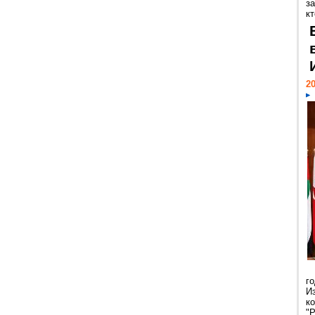
за
кт
20
г
И
к
"