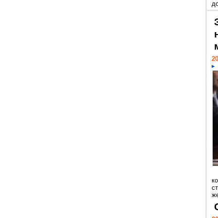
д
20
к
ст
же