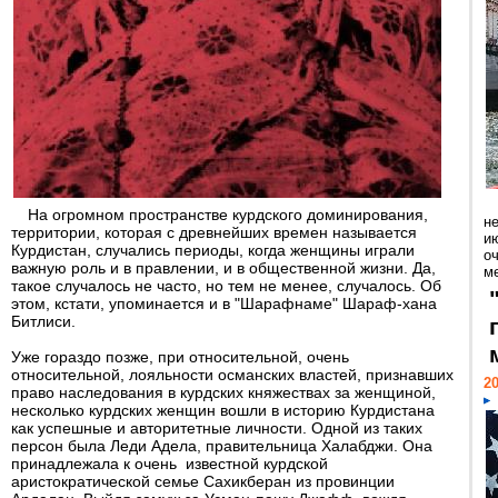
На огромном пространстве курдского доминирования,
н
территории, которая с древнейших времен называется
ию
Курдистан, случались периоды, когда женщины играли
о
важную роль и в правлении, и в общественной жизни. Да,
ме
такое случалось не часто, но тем не менее, случалось. Об
этом, кстати, упоминается и в "Шарафнаме" Шараф-хана
Битлиси.
Уже гораздо позже, при относительной, очень
относительной, лояльности османских властей, признавших
20
право наследования в курдских княжествах за женщиной,
несколько курдских женщин вошли в историю Курдистана
как успешные и авторитетные личности. Одной из таких
персон была Леди Адела, правительница Халабджи. Она
принадлежала к очень известной курдской
аристократической семье Сахикберан из провинции