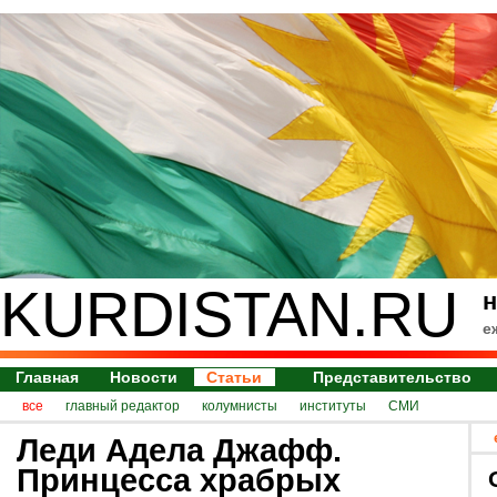
KURDISTAN.RU
н
е
Главная
Новости
Статьи
Представительство
все
главный редактор
колумнисты
институты
СМИ
Леди Адела Джафф.
Принцесса храбрых