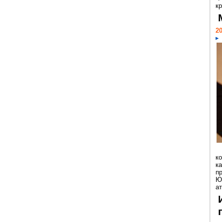
кр
20
к
ка
п
Ю
ат