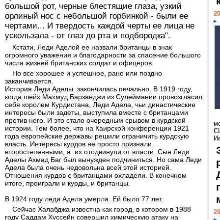
большой рот, черные блестящие глаза, узкий
20
орлиный нос с небольшой горбинкой - были ее
чертами... И твердость каждой черты ее лица не
ускользала - от глаз до рта и подбородка".
Кстати, Леди Аделой ее назвали британцы в знак
огромного уважения и благодарности за спасение большого
числа жизней британских солдат и офицеров.
Но все хорошее и успешное, рано или поздно
заканчивается.
История Леди Аделы закончилась печально. В 1919 году,
когда шейх Махмуд Барзанджи из Сулеймании провозгласил
себя королем Курдистана, Леди Адела, чьи династические
интересы были задеты, выступила вместе с британцами
против него. И это стало очередным срывом в курдской
м
истории. Тем более, что на Каирской конференции 1921
С
года европейские державы решили ограничить курдскую
И
власть. Интересы курдов не просто признали
второстепенными, а их отодвинули от власти. Сын Леди
Аделы Ахмад Баг был вынужден подчиниться. Но сама Леди
Адела была очень недовольна всей этой историей.
Отношения курдов с британцами охладели. В конечном
итоге, проиграли и курды, и британцы.
В 1924 году леди Адела умерла. Ей было 77 лет.
Сейчас Халабджа известна как город, в котором в 1988
20
году Саддам Хуссейн совершил химическую атаку на