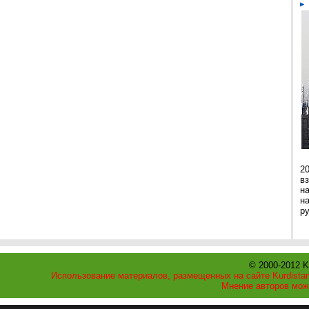
2
в
н
н
р
© 2000-2012 K
Использование материалов, размещенных на сайте Kurdistan
Мнение авторов мож