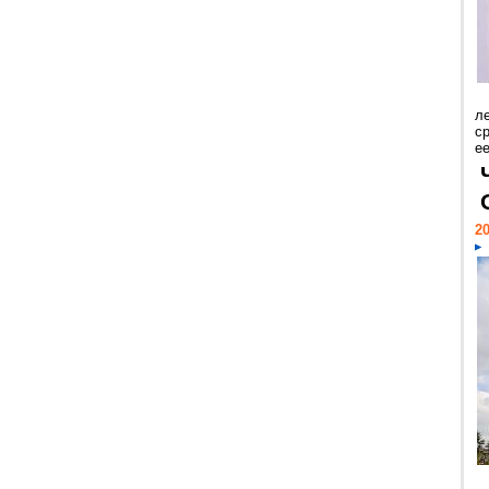
л
с
ее
20