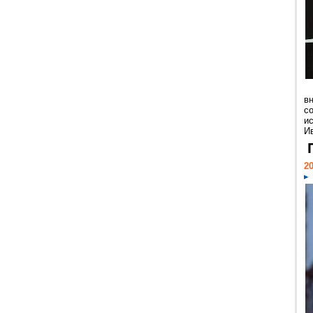
в
с
и
Ив
20