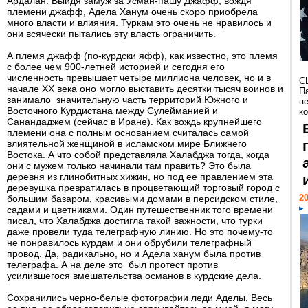
Ардалан. Выйдя замуж за Усман-пашу Джафф, вождя
племени джафф, Адела Ханум очень скоро приобрела
много власти и влияния. Туркам это очень не нравилось и
они всячески пытались эту власть ограничить.
А племя джафф (по-курдски яфф), как известно, это племя
с более чем 900-летней историей и сегодня его
численность превышает четыре миллиона человек, но и в
С
начале XX века оно могло выставить десятки тысяч воинов и
П
занимало значительную часть территорий Южного и
п
Восточного Курдистана между Сулейманией и
к
Санандаджем (сейчас в Иране). Как вождь крупнейшего
племени она с полным основанием считалась самой
влиятельной женщиной в исламском мире Ближнего
Востока. А что собой представляла Халабджа тогда, когда
они с мужем только начинали там править? Это была
деревня из глинобитных хижин, но под ее правлением эта
деревушка превратилась в процветающий торговый город с
20
большим базаром, красивыми домами в персидском стиле,
садами и цветниками. Один путешественник того времени
писал, что Халабджа достигла такой важности, что турки
даже провели туда телеграфную линию. Но это почему-то
не понравилось курдам и они обрубили телеграфный
провод. Да, радикально, но и Адела ханум была против
телеграфа. А на деле это был протест против
усилившегося вмешательства османов в курдские дела.
Сохранились черно-белые фотографии леди Аделы. Весь