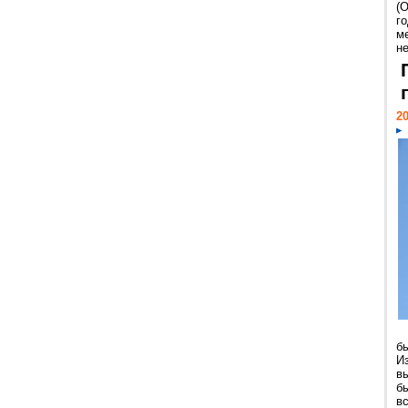
(
г
м
н
20
б
И
в
б
в