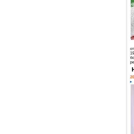
о
1
бо
р
20