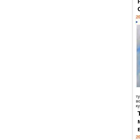
20
т
в
ку
20