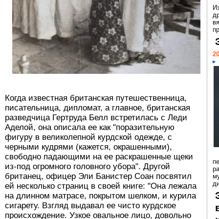
И
д
в
пр
20
Когда известная британская путешественница,
писательница, дипломат, а главное, британская
разведчица Гертруда Белл встретилась с Леди
Аделой, она описала ее как "поразительную
фигуру в великолепной курдской одежде, с
черными кудрями (кажется, окрашенными),
свободно падающими на ее раскрашенные щеки
п
из-под огромного головного убора". Другой
ра
британец, офицер Эли Банистер Соан посвятил
м
д
ей несколько страниц в своей книге: "Она лежала
на длинном матрасе, покрытом шелком, и курила
сигарету. Взгляд выдавал ее чисто курдское
происхождение. Узкое овальное лицо, довольно