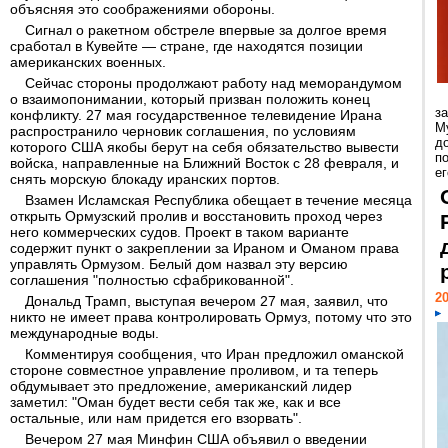
объясняя это соображениями обороны.
Сигнал о ракетном обстреле впервые за долгое время
сработал в Кувейте — стране, где находятся позиции
американских военных.
Сейчас стороны продолжают работу над меморандумом
о взаимопонимании, который призван положить конец
з
конфликту. 27 мая государственное телевидение Ирана
М
распространило черновик соглашения, по условиям
д
которого США якобы берут на себя обязательство вывести
п
войска, направленные на Ближний Восток с 28 февраля, и
ег
снять морскую блокаду иранских портов.
Взамен Исламская Республика обещает в течение месяца
открыть Ормузский пролив и восстановить проход через
него коммерческих судов. Проект в таком варианте
содержит пункт о закреплении за Ираном и Оманом права
управлять Ормузом. Белый дом назвал эту версию
соглашения "полностью сфабрикованной".
20
Дональд Трамп, выступая вечером 27 мая, заявил, что
никто не имеет права контролировать Ормуз, потому что это
международные воды.
Комментируя сообщения, что Иран предложил оманской
стороне совместное управление проливом, и та теперь
обдумывает это предложение, американский лидер
заметил: "Оман будет вести себя так же, как и все
остальные, или нам придется его взорвать".
Вечером 27 мая Минфин США объявил о введении