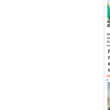
Н
п
А
ли
20