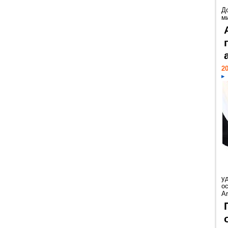
Д
м
20
у
ос
Ar