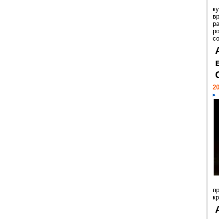
к
в
р
р
с
20
п
к