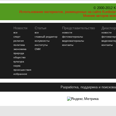
© 2000-2012 K
Использование материалов, размещенных на сайте Kurdistan
Мнение авторов мож
Новости
Статьи
Представительство
Диаспор
все
все
новости
новости
спорт
главный редактор
фотоматериалы
фотоматер
религия
колумнисты
видеоматериалы
видеомате
политика
институты
контакты
контакты
экономика
СМИ
природа
общество
культура
наука
происшествия
избранное
Разработка, поддержка и поискова