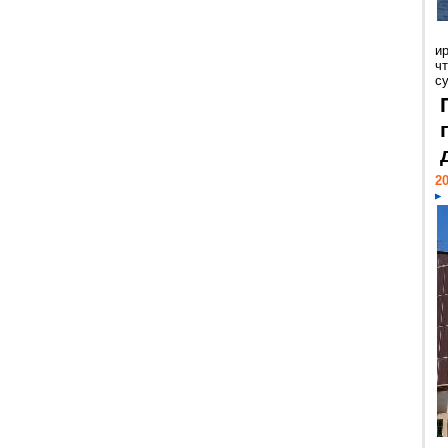
и
ч
с
20