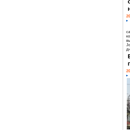
20
с
к
в
Jo
дн
20