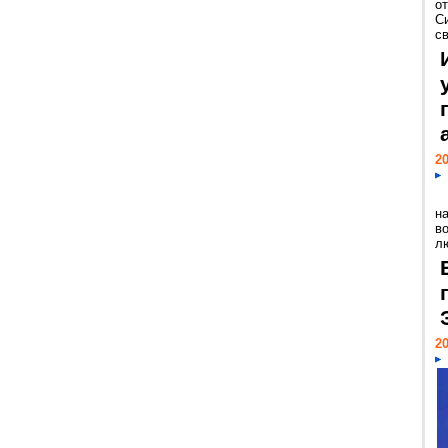
о
С
св
20
н
в
лю
20