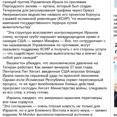
санкций против Управления Ирана по проливам
Персидского залива — органа, который был создан
Тегераном для регулирования трафика через Ормуз.
Американское ведомство назвало его проектом Корпуса
п
стражей исламской революции (КСИР) "по монетизации
н
кампании государственного террора путем
з
вымогательства".
р
п
"Эта структура возглавляет контролируемую Ираном
ре
схему, которая грубо нарушает международное право и
санкции США,— заявил Минфин.— Все, кто сотрудничает с
так называемым Управлением по проливам, могут
оказывать поддержку КСИР и получать с его стороны услуги
— что содействует попыткам вымогательства и влечет за
собой риск санкций".
20
Вашингтон убежден, что экономическое давление на
Тегеран работает. Как заявил вечером 27 мая глава
Пентагона Пит Хегсет, введенная США морская блокада
Ирана нанесла серьезный удар по иранской экономике.
Однако если Исламская Республика сорвет переговорный
процесс, то ее ждет возобновление боевых действий,
пригрозил господин Хегсет. Министерство войны, следовало
из его слов, к этому готово.
Израиль ожидает, что американо-иранские переговоры
все-таки сорвутся.
"Это соглашение — очень плохая новость не только для
Израиля, но и для Ближнего Востока и всего мира,— заявил
изданию Al-Monitor высокопоставленный источник в
ве