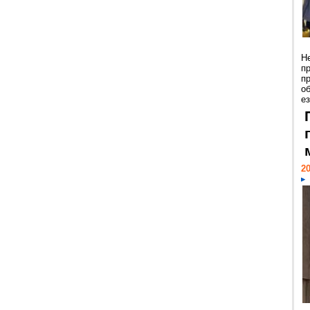
Н
п
п
о
ез
20