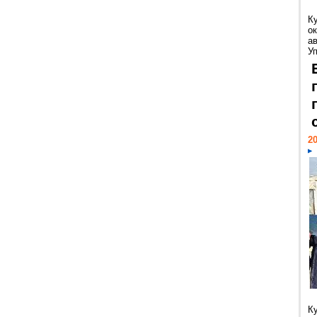
К
ок
а
У
20
К