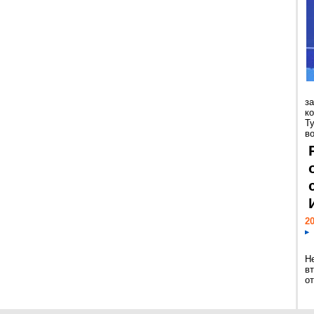
з
к
Т
во
20
Н
в
о