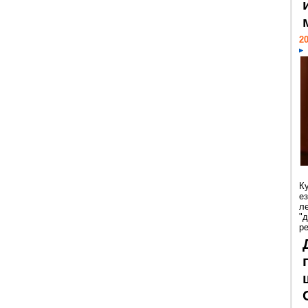
20
К
е
л
"
р