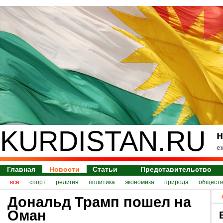
KURDISTAN.RU
н
е
Главная
Новости
Статьи
Представительство
все
спорт
религия
политика
экономика
природа
обществ
Дональд Трамп пошел на
Оман