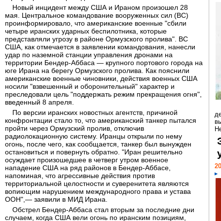
Новый инцидент между США и Ираном произошел 28
мая. Центральное командование вооруженных сил (ВС)
проинформировало, что американские военные "сбили
четыре иранских ударных беспилотника, которые
представляли угрозу в районе Ормузского пролива". ВС
США, как отмечается в заявлении командования, нанесли
удар по наземной станции управления дронами на
территории Бендер-Аббаса — крупного портового города на
юге Ирана на берегу Ормузского пролива. Как пояснили
американские военные чиновники, действия военных США
носили "взвешенный и оборонительный" характер и
преследовали цель "поддержать режим прекращения огня",
введенный 8 апреля.
По версии иранских новостных агентств, причиной
д
конфронтации стало то, что американский танкер пытался
в
пройти через Ормузский пролив, отключив
Н
радиолокационную систему. Иранцы открыли по нему
огонь, после чего, как сообщается, танкер был вынужден
остановиться и повернуть обратно. "Иран решительно
осуждает произошедшее в четверг утром военное
20
нападение США на ряд районов в Бендер-Аббасе,
напоминая, что агрессивные действия против
территориальной целостности и суверенитета являются
вопиющим нарушением международного права и устава
ООН",— заявили в МИД Ирана.
Обстрел Бендер-Аббаса стал вторым за последние дни
случаем, когда США вели огонь по иранским позициям,