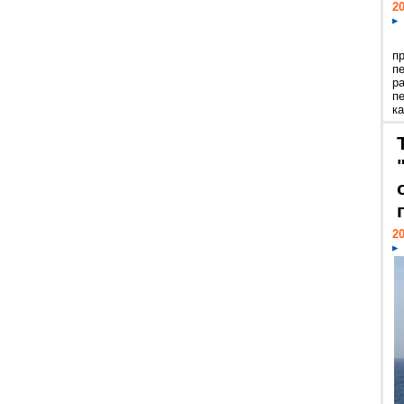
20
п
п
р
п
ка
20