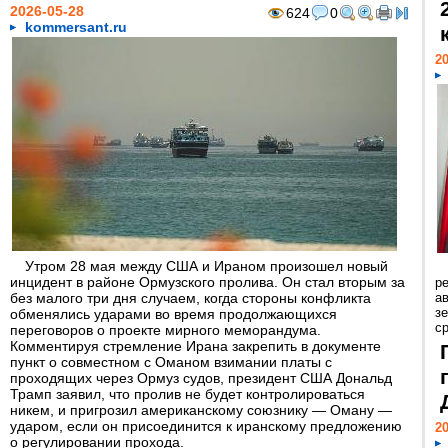
2026-05-28
624
0
kommersant.ru
20
Утром 28 мая между США и Ираном произошел новый
инцидент в районе Ормузского пролива. Он стал вторым за
р
без малого три дня случаем, когда стороны конфликта
ав
з
обменялись ударами во время продолжающихся
с
переговоров о проекте мирного меморандума.
Комментируя стремление Ирана закрепить в документе
пункт о совместном с Оманом взимании платы с
проходящих через Ормуз судов, президент США Дональд
Трамп заявил, что пролив не будет контролироваться
никем, и пригрозил американскому союзнику — Оману —
ударом, если он присоединится к иранскому предложению
20
о регулировании прохода.