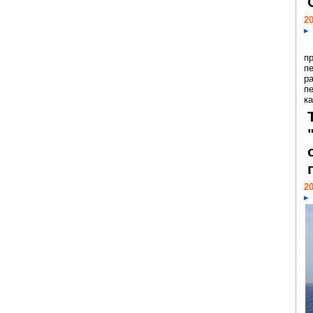
20
п
п
р
п
ка
20