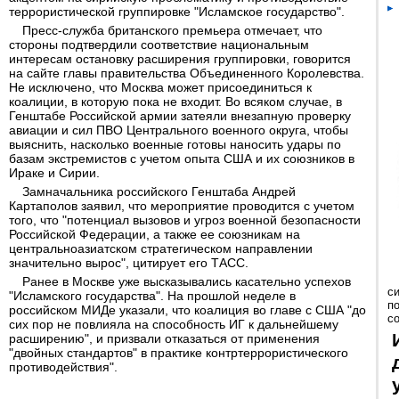
террористической группировке "Исламское государство".
Пресс-служба британского премьера отмечает, что
стороны подтвердили соответствие национальным
интересам остановку расширения группировки, говорится
на сайте главы правительства Объединенного Королевства.
Не исключено, что Москва может присоединиться к
коалиции, в которую пока не входит. Во всяком случае, в
Генштабе Российской армии затеяли внезапную проверку
авиации и сил ПВО Центрального военного округа, чтобы
выяснить, насколько военные готовы наносить удары по
базам экстремистов с учетом опыта США и их союзников в
Ираке и Сирии.
Замначальника российского Генштаба Андрей
Картаполов заявил, что мероприятие проводится с учетом
того, что "потенциал вызовов и угроз военной безопасности
Российской Федерации, а также ее союзникам на
центральноазиатском стратегическом направлении
значительно вырос", цитирует его ТАСС.
Ранее в Москве уже высказывались касательно успехов
с
"Исламского государства". На прошлой неделе в
п
российском МИДе указали, что коалиция во главе с США "до
с
сих пор не повлияла на способность ИГ к дальнейшему
расширению", и призвали отказаться от применения
"двойных стандартов" в практике контртеррористического
противодействия".