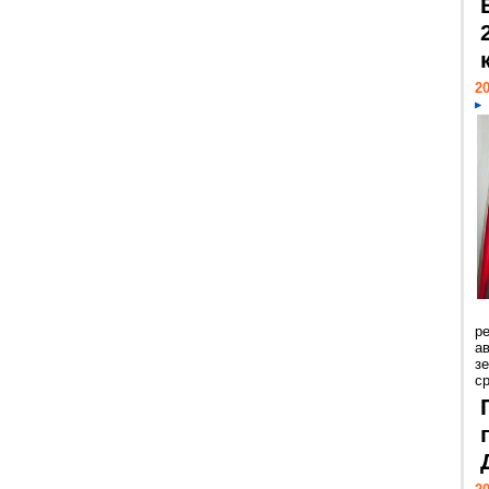
20
р
ав
з
с