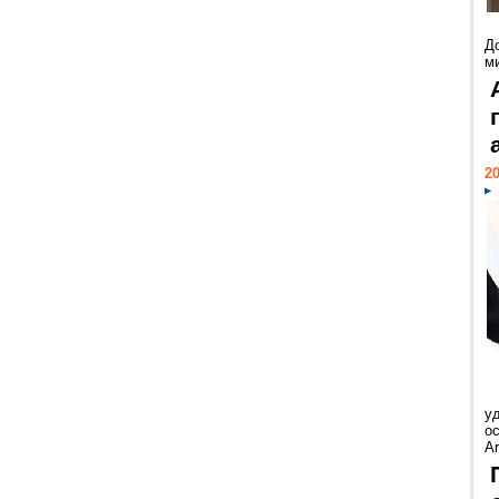
Д
м
20
у
ос
Ar