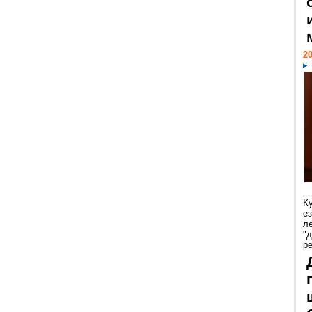
20
К
е
л
"
р