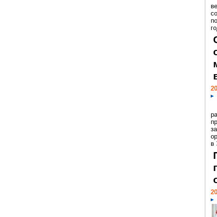
ве
с
п
го
20
р
пр
з
о
в
20