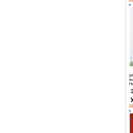
20
д
в
Н
20