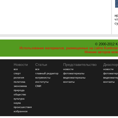
и
ч
с
© 2000-2012 K
Использование материалов, размещенных на сайте Kurdistan
Мнение авторов мож
Новости
Статьи
Представительство
Диаспор
все
все
новости
новости
спорт
главный редактор
фотоматериалы
фотоматер
религия
колумнисты
видеоматериалы
видеомате
политика
институты
контакты
контакты
экономика
СМИ
природа
общество
культура
наука
происшествия
избранное