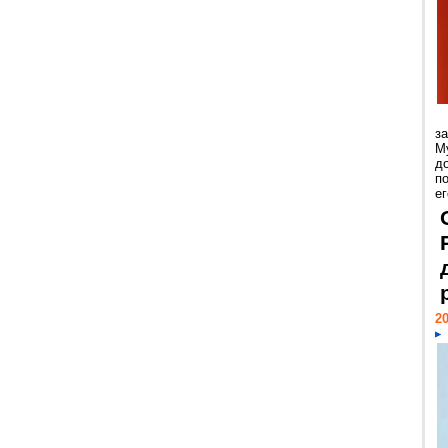
з
М
д
п
ег
20