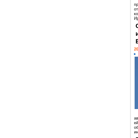
п
о
к
И
20
а
ей
о
и