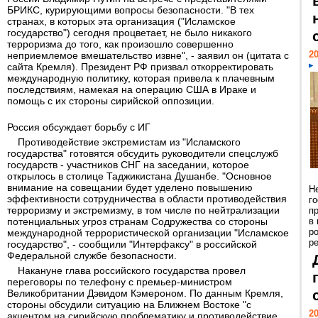
БРИКС, курирующими вопросы безопасности. "В тех
странах, в которых эта организация ("Исламское
государство") сегодня процветает, не было никакого
терроризма до того, как произошло совершенно
20
неприемлемое вмешательство извне", - заявил он (цитата с
сайта Кремля). Президент РФ призвал откорректировать
международную политику, которая привела к плачевным
последствиям, намекая на операцию США в Ираке и
помощь с их стороны сирийской оппозиции.
Россия обсуждает борьбу с ИГ
Противодействие экстремистам из "Исламского
государства" готовятся обсудить руководители спецслужб
государств - участников СНГ на заседании, которое
открылось в столице Таджикистана Душанбе. "Основное
внимание на совещании будет уделено повышению
Н
эффективности сотрудничества в области противодействия
г
терроризму и экстремизму, в том числе по нейтрализации
п
потенциальных угроз странам Содружества со стороны
в
р
международной террористической организации "Исламское
ре
государство", - сообщили "Интерфаксу" в российской
Федеральной службе безопасности.
Накануне глава российского государства провел
переговоры по телефону с премьер-министром
Великобритании Дэвидом Кэмероном. По данным Кремля,
стороны обсудили ситуацию на Ближнем Востоке "с
20
акцентом на сирийскую проблематику и противодействие