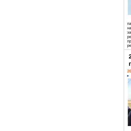
п
н
з
р
п
ре
20