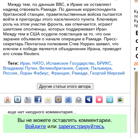
Между тем, по данным BBC, в Ираке не оставляют
надежд отвоевать Рамади. По данным корреспондента
К
британской станции, правительственные войска пытаются
п
войти в пригороды этого населенного пункта. Ключевую
К
роль на этом участке фронта, как отмечается, играют
пр
шиитские ополченцы, которых поддерживает Иран.
Между тем в США осудили повстанцев за то, что они
заранее объявили о начале операции в Рамади. Пресс-
секретарь Пентагона полковник Стив Уоррен заявил, что
ключом к победе является объединение Ирана, приводит
его слова Reuters.
Теги:
Ирак
,
НАТО
,
Исламское Государство
,
БРИКС
,
20
Владимир Путин
,
Великобритания
,
Сирия
,
Пальмира
,
Россия
,
Лоран Фабиус
,
Франция
,
Рамади
,
Георгий Мирский
еще нет ниодного комментария...
Вы не можете оставлять комментарии.
Войдите
или
зарегистрируйтесь