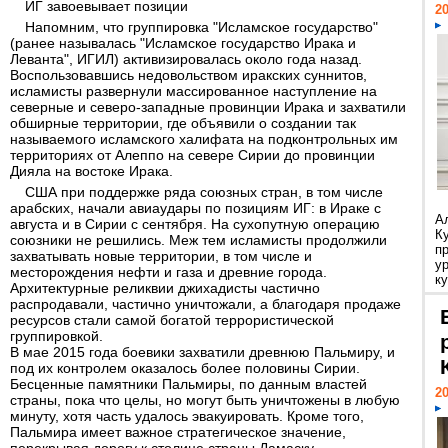
ИГ завоевывает позиции
20
Напомним, что группировка "Исламское государство"
(ранее называлась "Исламское государство Ирака и
Леванта", ИГИЛ) активизировалась около года назад.
Воспользовавшись недовольством иракских суннитов,
исламисты развернули массированное наступление на
северные и северо-западные провинции Ирака и захватили
обширные территории, где объявили о создании так
называемого исламского халифата на подконтрольных им
территориях от Алеппо на севере Сирии до провинции
Дияла на востоке Ирака.
США при поддержке ряда союзных стран, в том числе
арабских, начали авиаудары по позициям ИГ: в Ираке с
А
августа и в Сирии с сентября. На сухопутную операцию
К
союзники не решились. Меж тем исламисты продолжили
п
захватывать новые территории, в том числе и
у
месторождения нефти и газа и древние города.
ку
Архитектурные реликвии джихадисты частично
распродавали, частично уничтожали, а благодаря продаже
ресурсов стали самой богатой террористической
группировкой.
В мае 2015 года боевики захватили древнюю Пальмиру, и
под их контролем оказалось более половины Сирии.
Бесценные памятники Пальмиры, по данным властей
20
страны, пока что целы, но могут быть уничтожены в любую
минуту, хотя часть удалось эвакуировать. Кроме того,
Пальмира имеет важное стратегическое значение,