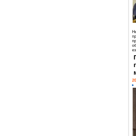
Н
п
п
о
ез
20