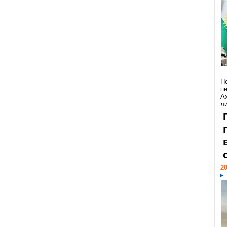
Н
п
А
ли
20