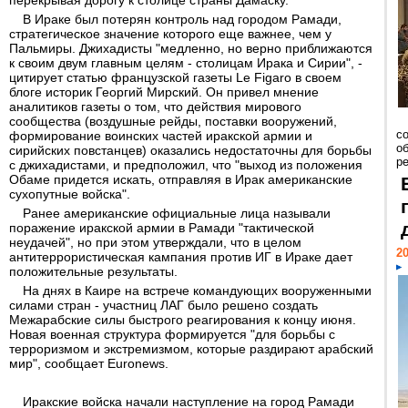
перекрывая дорогу к столице страны Дамаску.
В Ираке был потерян контроль над городом Рамади,
стратегическое значение которого еще важнее, чем у
Пальмиры. Джихадисты "медленно, но верно приближаются
к своим двум главным целям - столицам Ирака и Сирии", -
цитирует статью французской газеты Le Figaro в своем
блоге историк Георгий Мирский. Он привел мнение
аналитиков газеты о том, что действия мирового
сообщества (воздушные рейды, поставки вооружений,
со
формирование воинских частей иракской армии и
о
сирийских повстанцев) оказались недостаточны для борьбы
ре
с джихадистами, и предположил, что "выход из положения
Обаме придется искать, отправляя в Ирак американские
сухопутные войска".
Ранее американские официальные лица называли
поражение иракской армии в Рамади "тактической
неудачей", но при этом утверждали, что в целом
20
антитеррористическая кампания против ИГ в Ираке дает
положительные результаты.
На днях в Каире на встрече командующих вооруженными
силами стран - участниц ЛАГ было решено создать
Межарабские силы быстрого реагирования к концу июня.
Новая военная структура формируется "для борьбы с
терроризмом и экстремизмом, которые раздирают арабский
мир", сообщает Euronews.
Иракские войска начали наступление на город Рамади