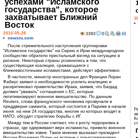
успехами "Исламского
государства", которое
захватывает Ближний
20
Восток
2015-05-28
3393
0
newsru.com
После стремительного наступления группировки
"Исламское государство" на Сирию и Ирак международное
сообщество обратило пристальный взгляд на ситуацию в
регионе. Некоторые страны усомнились в том, что
существующая коалиция, сражающаяся с
ближневосточными исламистами, действует эффективно.
В частности, министр иностранных дел Франции Лоран
Фабиус заявил о необходимости усилить коалицию и
раскритиковал правительство Ирака, заявив, что Багдад
должен "уважать" соглашения с ЕС, которые
легитимизируют военное вмешательство. По данным
Reuters, слова французского чиновника прозвучали в
преддверии саммита, который состоится в Париже в начале
Р
июня: на нем 24 государства, многие из которых входят в
а
НАТО, обсудят стратегию борьбы с ИГ.
К
Между тем в России считают, что к росту терроризма в
ст
странах, где одерживают верх исламисты, привело военное
вмешательство извне. Такое мнение высказал президент
России Владимир Путин на встрече с представителями