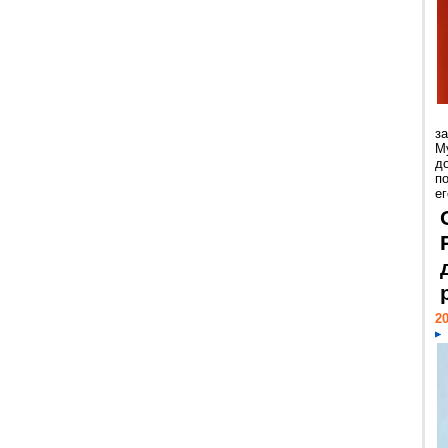
з
М
д
п
ег
20