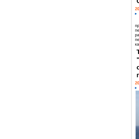
20
п
п
р
п
ка
20