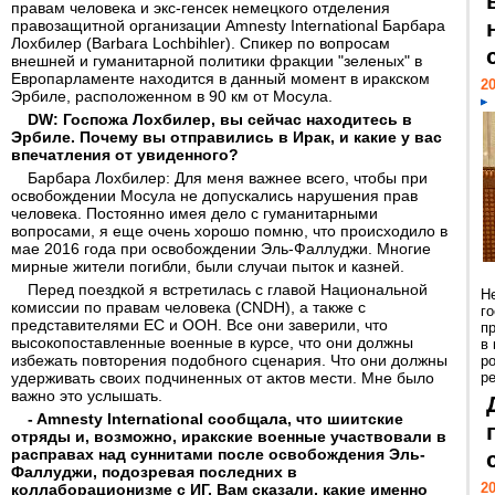
правам человека и экс-генсек немецкого отделения
правозащитной организации Amnesty International Барбара
Лохбилер (Barbara Lochbihler). Спикер по вопросам
внешней и гуманитарной политики фракции "зеленых" в
Европарламенте находится в данный момент в иракском
20
Эрбиле, расположенном в 90 км от Мосула.
DW: Госпожа Лохбилер, вы сейчас находитесь в
Эрбиле. Почему вы отправились в Ирак, и какие у вас
впечатления от увиденного?
Барбара Лохбилер: Для меня важнее всего, чтобы при
освобождении Мосула не допускались нарушения прав
человека. Постоянно имея дело с гуманитарными
вопросами, я еще очень хорошо помню, что происходило в
мае 2016 года при освобождении Эль-Фаллуджи. Многие
мирные жители погибли, были случаи пыток и казней.
Перед поездкой я встретилась с главой Национальной
Н
комиссии по правам человека (CNDH), а также с
г
представителями ЕС и ООН. Все они заверили, что
п
высокопоставленные военные в курсе, что они должны
в
избежать повторения подобного сценария. Что они должны
р
удерживать своих подчиненных от актов мести. Мне было
ре
важно это услышать.
- Amnesty International сообщала, что шиитские
отряды и, возможно, иракские военные участвовали в
расправах над суннитами после освобождения Эль-
Фаллуджи, подозревая последних в
20
коллаборационизме с ИГ. Вам сказали, какие именно