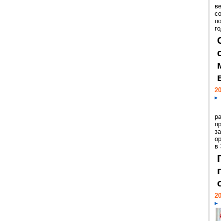
ве
с
п
го
20
р
пр
з
о
в
20