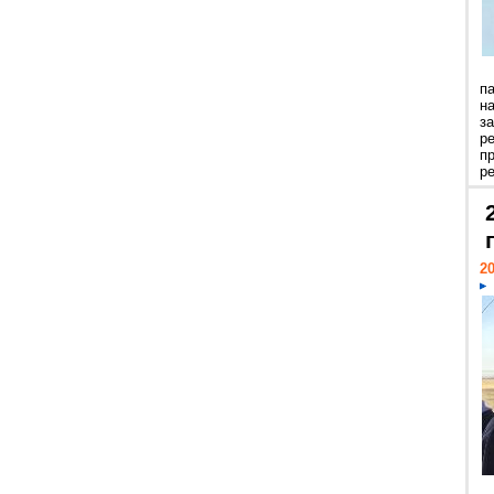
п
н
з
р
п
ре
20