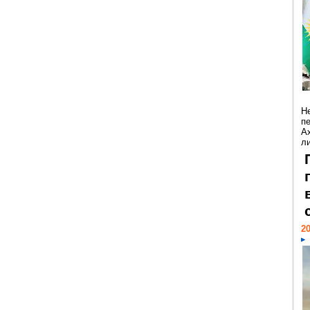
Н
п
А
ли
20