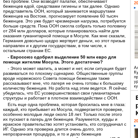
без проблем. Они возводят палатки, обеспечивают
20
беженцев едой, средствами гигиены и так далее. Однако
представитель ООН, который занимается маршрутами
беженцев на Востоке, прогнозирует появление 60 тысяч
беженцев. Это уже будет чрезмерная нагрузка, потребуется
больше средств. Пока ООН смогла собрать только половину
от 284 млн долларов, которые планировалось найти для
оказания гуманитарной помощи в Мосуле. Как мне сказали,
Германия довольно щедро жертвует деньги, но этот призыв
направлен и к другим государствам, в том числе, к
остальным странам ЕС.
- Евросоюз одобрил выделение 50 млн евро для
помощи жителям Мосула. Этого достаточно?
А
- Этого может хватить, а может и нет, если ситуация будет
К
развиваться по плохому сценарию. Общественные группы
п
вроде норвежского Совета помощи беженцам также
у
рассказывают мне, что лагеря не очень готовы к большому
ку
количеству беженцев. Но работа над этим ведется. Я сейчас
убедилась, что ЕС усовершенствовал свои гуманитарные
структуры и работает в плотном взаимодействии с ООН.
Есть еще одна проблема, которая бросилась мне в глаза:
каждый, кто прибывает из Мосула, подвергается проверке,
особенно молодые люди около 18 лет. Только после этого
их пускают в лагерь для беженцев. Разумеется, курды и
20
иракское правительство хотят установить, кто сотрудничал с
ИГ. Однако эта проверка длится очень долго, это
непрозрачная процедура, и то и дело беженцев