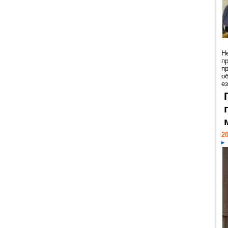
Н
п
п
о
ез
20