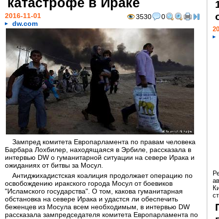
катастрофе в Ираке
2016-11-01
3530
0
dw.com
20
Зампред комитета Европарламента по правам человека
Барбара Лохбилер, находящаяся в Эрбиле, рассказала в
интервью DW о гуманитарной ситуации на севере Ирака и
ожиданиях от битвы за Мосул.
Р
Антиджихадистская коалиция продолжает операцию по
а
освобождению иракского города Мосул от боевиков
К
"Исламского государства". О том, какова гуманитарная
ст
обстановка на севере Ирака и удастся ли обеспечить
беженцев из Мосула всем необходимым, в интервью DW
рассказала зампредседателя комитета Европарламента по