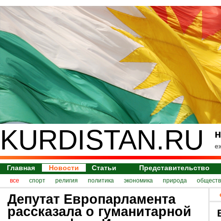
KURDISTAN.RU
н
е
Главная
Новости
Статьи
Представительство
все
спорт
религия
политика
экономика
природа
обществ
Депутат Европарламента
рассказала о гуманитарной