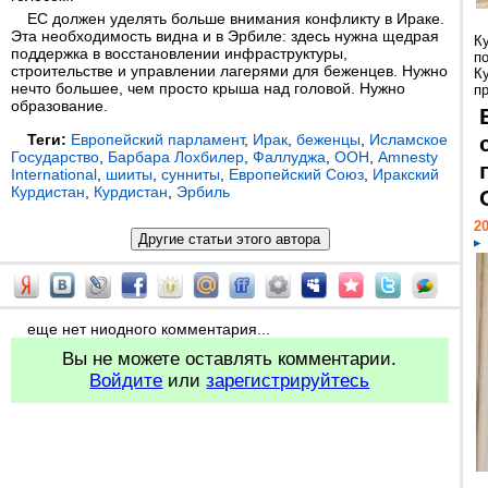
ЕС должен уделять больше внимания конфликту в Ираке.
Эта необходимость видна и в Эрбиле: здесь нужна щедрая
К
поддержка в восстановлении инфраструктуры,
п
строительстве и управлении лагерями для беженцев. Нужно
К
нечто большее, чем просто крыша над головой. Нужно
пр
образование.
Теги:
Европейский парламент
,
Ирак
,
беженцы
,
Исламское
Государство
,
Барбара Лохбилер
,
Фаллуджа
,
ООН
,
Amnesty
International
,
шииты
,
сунниты
,
Европейский Союз
,
Иракский
Курдистан
,
Курдистан
,
Эрбиль
20
еще нет ниодного комментария...
Вы не можете оставлять комментарии.
Войдите
или
зарегистрируйтесь