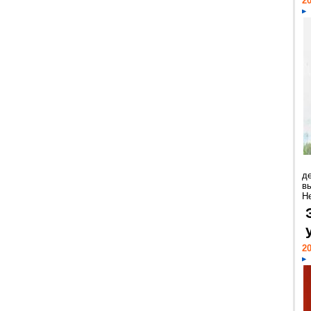
20
д
в
Н
20