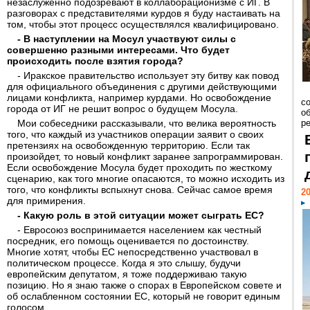
незаслуженно подозревают в коллаборационизме с ИГ. В
разговорах с представителями курдов я буду настаивать на
том, чтобы этот процесс осуществлялся квалифицировано.
- В наступлении на Мосул участвуют силы с
совершенно разными интересами. Что будет
происходить после взятия города?
- Иракское правительство использует эту битву как повод
для официального объединения с другими действующими
лицами конфликта, например курдами. Но освобождение
со
города от ИГ не решит вопрос о будущем Мосула.
о
Мои собеседники рассказывали, что велика вероятность
ре
того, что каждый из участников операции заявит о своих
претензиях на освобожденную территорию. Если так
произойдет, то новый конфликт заранее запрограммирован.
Если освобождение Мосула будет проходить по жесткому
сценарию, как того многие опасаются, то можно исходить из
того, что конфликты вспыхнут снова. Сейчас самое время
20
для примирения.
- Какую роль в этой ситуации может сыграть ЕС?
- Евросоюз воспринимается населением как честный
посредник, его помощь оценивается по достоинству.
Многие хотят, чтобы ЕС непосредственно участвовал в
политическом процессе. Когда я это слышу, будучи
европейским депутатом, я тоже поддерживаю такую
позицию. Но я знаю также о спорах в Европейском совете и
об ослабленном состоянии ЕС, который не говорит единым
голосом.