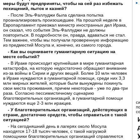
меры будут предприняты, чтобы на сей раз избежать
похищений, пыток и казней?
- После Эль-Фаллуджи была сделана попытка
проанализировать произошедшее. На прошлой неделе в
Европарламент приезжал министр иностранных дел Ирака,
он сказал, что события Эль-Фаллуджи не должны
повториться. В подробности он, правда, вдаваться не стал.
Тем важнее, чтобы мы получали проверенную информацию
из предместий Мосула и, конечно, из самого города.
- Как вы оцениваете гуманитарную ситуацию на
месте событий?
- В Ираке происходит крупнейшая в мире гуманитарная
катастрофа, на которую недостаточно обращают внимание
из-за войны в Сирии и других вещей. Более 10 млн человек
в Ираке нуждаются в гуманитарной помощи, среди них 3,3
млн мирных жителей, которые были вынуждены покинуть
свои места проживания, причем некоторые - уже по два-три
раза. Согласно пессимистичному сценарию
благотворительных организаций, в гуманитарной помощи
с
нуждаются еще 2-3 млн иракцев.
п
- У благотворительных организаций, действующих в
с
стране, достаточно средств, чтобы справиться с такой
ситуацией?
- На сегодняшний день в лагерях около Мосула
находятся 17-18 тысяч человек, с такой нагрузкой
помощники благотворительных организаций справляются