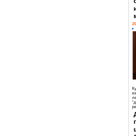
20
К
е
л
"
р