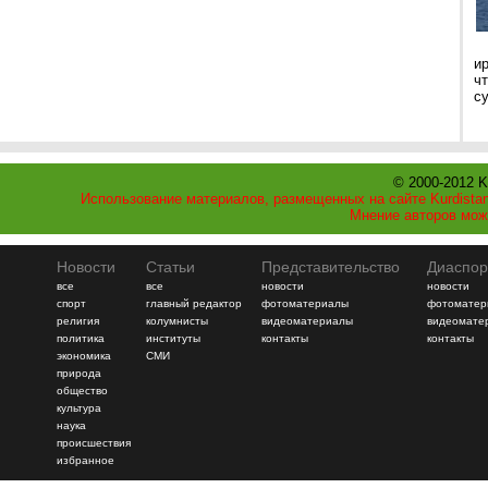
и
ч
с
© 2000-2012 K
Использование материалов, размещенных на сайте Kurdistan
Мнение авторов мож
Новости
Статьи
Представительство
Диаспор
все
все
новости
новости
спорт
главный редактор
фотоматериалы
фотоматер
религия
колумнисты
видеоматериалы
видеомате
политика
институты
контакты
контакты
экономика
СМИ
природа
общество
культура
наука
происшествия
избранное