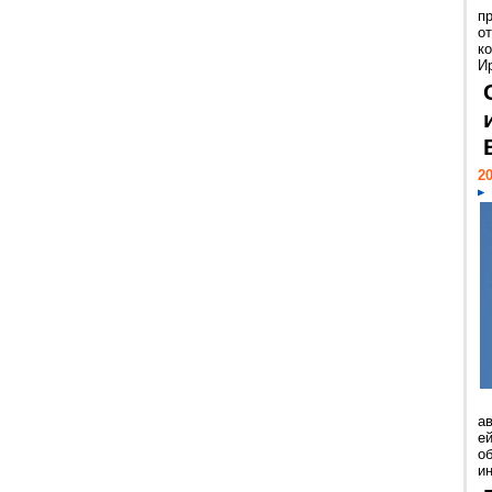
п
о
к
И
20
а
ей
о
и