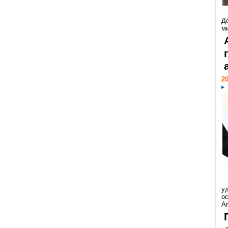
Д
м
20
у
ос
Ar