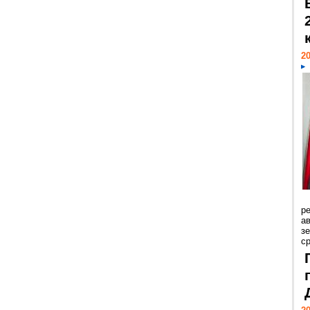
20
р
ав
з
с