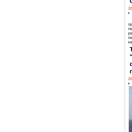
20
п
п
р
п
ка
20