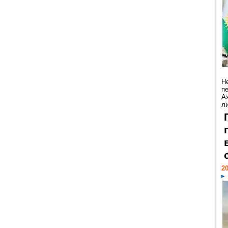
Н
п
А
ли
20