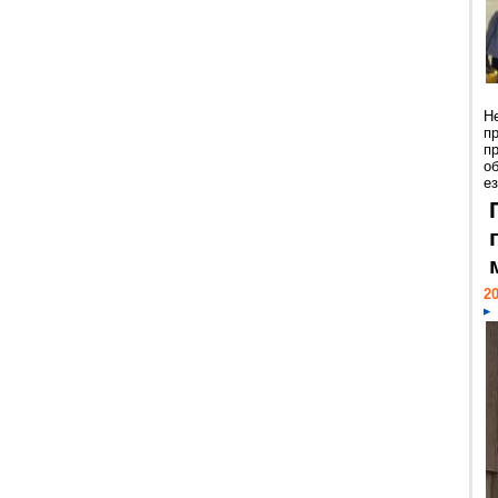
Н
п
п
о
ез
20