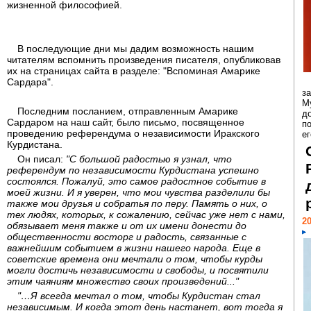
жизненной философией.
В последующие дни мы дадим возможность нашим
читателям вспомнить произведения писателя, опубликовав
их на страницах сайта в разделе: "Вспоминая Амарике
Сардара".
з
М
Последним посланием
, отправленным Амарике
д
Сардаром на наш сайт, было письмо, посвященное
п
проведению референдума о независимости Иракского
ег
Курдистана.
Он писал:
"С большой радостью я узнал, что
референдум по независимости Курдистана успешно
состоялся. Пожалуй, это самое радостное событие в
моей жизни. И я уверен, что мои чувства разделили бы
также мои друзья и собратья по перу. Память о них, о
тех людях, которых, к сожалению, сейчас уже нет с нами,
20
обязывает меня также и от их имени донести до
общественности восторг и радость, связанные с
важнейшим событием в жизни нашего народа. Еще в
советские времена они мечтали о том, чтобы курды
могли достичь независимости и свободы, и посвятили
этим чаяниям множество своих произведений..."
"…Я всегда мечтал о том, чтобы Курдистан стал
независимым. И когда этот день настанет, вот тогда я