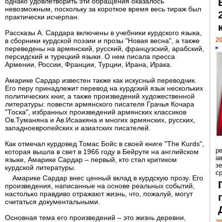
однако удовлетворить эти обращения оказалось
невозможным, поскольку за короткое время весь тираж был
практически исчерпан.
Рассказы А. Сардара включены в учебники курдского языка,
20
в сборники курдской поэзии и прозы "Новая весна", а также
переведены на армянский, русский, французский, арабский,
персидский и турецкий языки. О нем писала пресса
Армении, России, Франции, Турции, Ирана, Ирака.
Амарике Сардар известен также как искусный переводчик.
Его перу принадлежит перевод на курдский язык нескольких
политических книг, а также произведений художественной
литературы: повести армянского писателя Грачья Кочара
"Тоска", избранных произведений армянских классиков
Ов.Туманяна и Ав.Исаакяна и многих армянских, русских,
западноевропейских и азиатских писателей.
Как отмечал курдовед Томас Бойс в своей книге "The Kurds",
р
которая вышла в свет в 1966 году в Бейруте на английском
ав
языке, Амарике Сардар – первый, кто стал критиком
з
курдской литературы.
с
Амарике Сардар внес ценный вклад в курдскую прозу. Его
произведения, написанные на основе реальных событий,
настолько правдиво отражают жизнь, что, пожалуй, могут
считаться документальными.
Основная тема его произведений – это жизнь деревни,