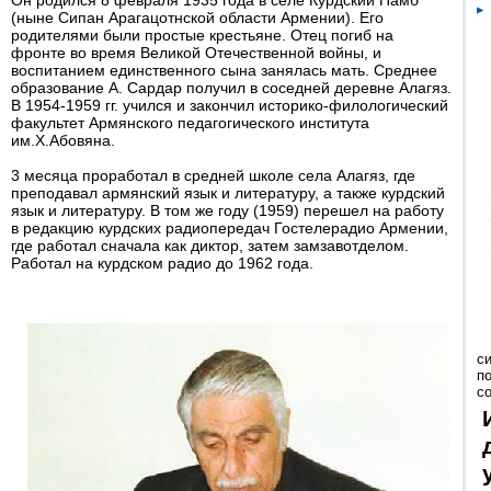
Он родился 8 февраля 1935 года в селе Курдский Памб
(ныне Сипан Арагацотнской области Армении). Его
родителями были простые крестьяне. Отец погиб на
фронте во время Великой Отечественной войны, и
воспитанием единственного сына занялась мать. Среднее
образование А. Сардар получил в соседней деревне Алагяз.
В 1954-1959 гг. учился и закончил историко-филологический
факультет Армянского педагогического института
им.Х.Абовяна.
3 месяца проработал в средней школе села Алагяз, где
преподавал армянский язык и литературу, а также курдский
язык и литературу. В том же году (1959) перешел на работу
в редакцию курдских радиопередач Гостелерадио Армении,
где работал сначала как диктор, затем замзавотделом.
Работал на курдском радио до 1962 года.
с
п
с