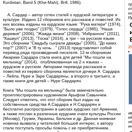
Kurdistan, Band 5 (Khe-Mahi), Brill, 1986).
п
о
к
А. Сардар – автор сотен статей о курдской литературе и
И
культуре. Издано 12 сборников его рассказов и повестей. Из
них восемь изданы на курдском языке: "Рука матери" (1974),
"Было уже поздно" (1979), "Голос сердца" (1985), "Наша
деревня" (2006), "Жажда жизни" (2008), "Избранное" (2011),
"Кашкул" (2013), "Тоска" (2014), а три – на русском языке.
Это сборники "Свадьбу сыграли дважды" (2005), "До каких
20
пор?" (2007) и "В ту ночь…" (2013) представляют собой
перевод ряда произведений писателя. 12-м сборником
Амарике Сардара стала книга для детей "Мы пошли на
мельницу" (2014), опубликованная на 2-х языках –
курдском и русском. Авторами перевода рассказов и
повестей из первого сборника являются дочери А. Сардара
– Лейла, Нуре и Заре Сардаряны, а второго и третьего, а
также книги для детей – Нуре Сардарян.
Книга "Мы пошли на мельницу" была замечательно
проиллюстрирована художником Арыфом Савынчем.
Следует отметить, что этот сборник был издан на
собственные средства А.Сардара и Н.Сардарян и
бесплатно распространен в школах курдских сел Армении,
а
а также послан в различные курдские очаги культуры России
ей
(Москву), Грузии, Украины, Бельгии и др. Данная книжная
о
новинка вызвала у читателей большой интерес, к автору
и
стали поступать просьбы помочь с ее приобретением,