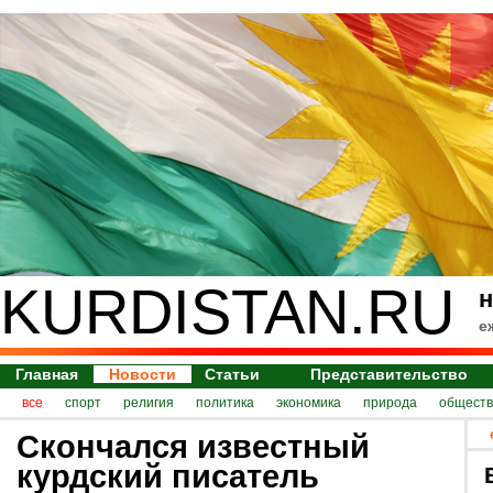
KURDISTAN.RU
н
е
Главная
Новости
Статьи
Представительство
все
спорт
религия
политика
экономика
природа
обществ
Скончался известный
курдский писатель