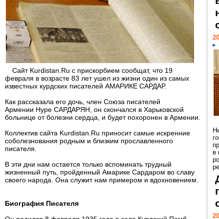
20
Сайт Kurdistan.Ru с прискорбием сообщат, что 19
февраля в возрасте 83 лет ушел из жизни один из самых
известных курдских писателей АМАРИКЕ САРДАР.
Как рассказала его дочь, член Союза писателей
Армении Нуре САРДАРЯН, он скончался в Харьковской
больнице от болезни сердца, и будет похоронен в Армении.
Н
Коллектив сайта Kurdistan.Ru приносит самые искренние
г
соболезнования родным и близким прославленного
п
писателя.
в
р
В эти дни нам остается только вспоминать трудный
ре
жизненный путь, пройденный Амарике Сардаром во славу
своего народа. Она служит нам примером и вдохновением.
Биография Писателя
20