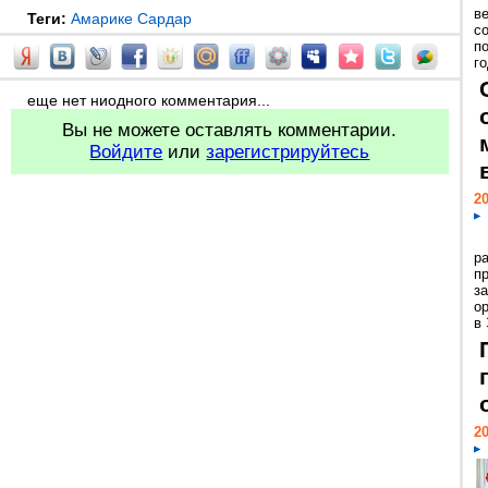
ве
Теги:
Амарике Сардар
с
п
го
еще нет ниодного комментария...
Вы не можете оставлять комментарии.
Войдите
или
зарегистрируйтесь
20
р
пр
з
о
в
20