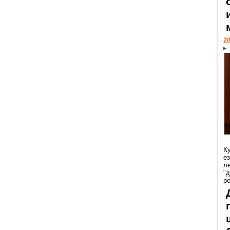
20
К
е
л
"
р