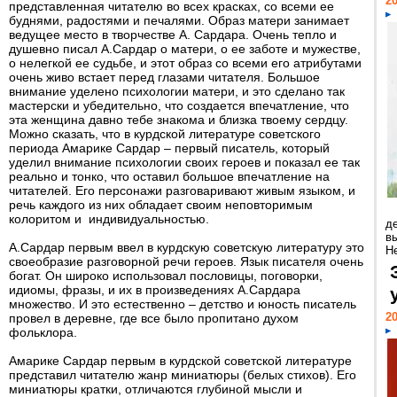
20
представленная читателю во всех красках, со всеми ее
буднями, радостями и печалями. Образ матери занимает
ведущее место в творчестве А. Сардара. Очень тепло и
душевно писал А.Сардар о матери, о ее заботе и мужестве,
о нелегкой ее судьбе, и этот образ со всеми его атрибутами
очень живо встает перед глазами читателя. Большое
внимание уделено психологии матери, и это сделано так
мастерски и убедительно, что создается впечатление, что
эта женщина давно тебе знакома и близка твоему сердцу.
Можно сказать, что в курдской литературе советского
периода Амарике Сардар – первый писатель, который
уделил внимание психологии своих героев и показал ее так
реально и тонко, что оставил большое впечатление на
читателей. Его персонажи разговаривают живым языком, и
речь каждого из них обладает своим неповторимым
колоритом и индивидуальностью.
д
в
А.Сардар первым ввел в курдскую советскую литературу это
Н
своеобразие разговорной речи героев. Язык писателя очень
богат. Он широко использовал пословицы, поговорки,
идиомы, фразы, и их в произведениях А.Сардара
множество. И это естественно – детство и юность писатель
20
провел в деревне, где все было пропитано духом
фольклора.
Амарике Сардар первым в курдской советской литературе
представил читателю жанр миниатюры (белых стихов). Его
миниатюры кратки, отличаются глубиной мысли и