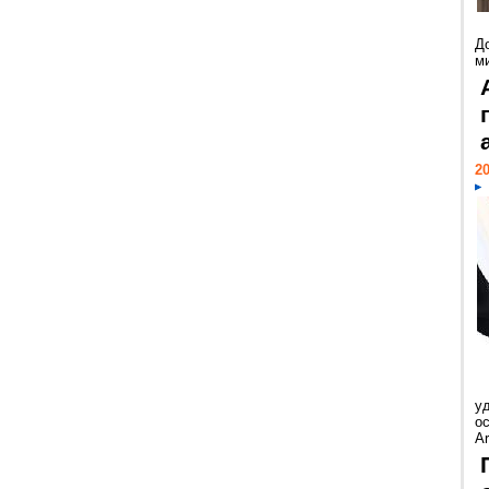
Д
м
20
у
ос
Ar