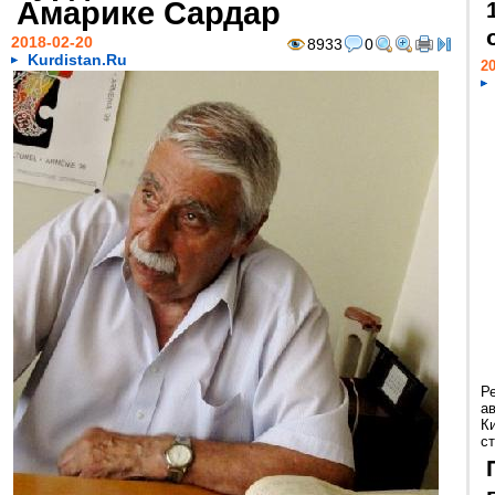
Амарике Сардар
2018-02-20
8933
0
Kurdistan.Ru
20
Р
а
К
ст