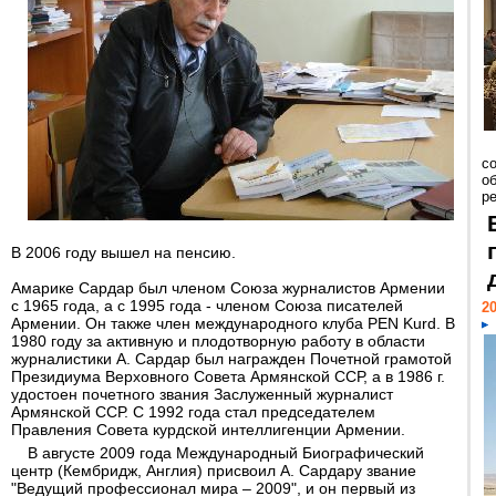
со
о
ре
В 2006 году вышел на пенсию.
Амарике Сардар был членом Союза журналистов Армении
с 1965 года, а с 1995 года - членом Союза писателей
20
Армении. Он также член международного клуба PEN Kurd. В
1980 году за активную и плодотворную работу в области
журналистики А. Сардар был награжден Почетной грамотой
Президиума Верховного Совета Армянской ССР, а в 1986 г.
удостоен почетного звания Заслуженный журналист
Армянской ССР. С 1992 года стал председателем
Правления Совета курдской интеллигенции Армении.
В августе 2009 года Международный Биографический
центр (Кембридж, Англия) присвоил А. Сардару звание
"Ведущий профессионал мира – 2009", и он первый из