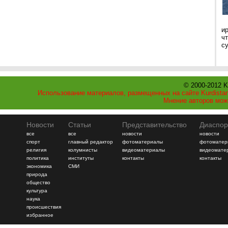
и
ч
с
© 2000-2012 K
Использование материалов, размещенных на сайте Kurdistan
Мнение авторов мож
Новости
Статьи
Представительство
Диаспор
все
все
новости
новости
спорт
главный редактор
фотоматериалы
фотоматер
религия
колумнисты
видеоматериалы
видеомате
политика
институты
контакты
контакты
экономика
СМИ
природа
общество
культура
наука
происшествия
избранное